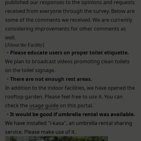
スを利用されているものとみなします。
published our responses to the opinions and requests
当社が各サービスにおいて取得すると定めた情報
「会員」
received from everyone through the survey. Below are
端末情報
本規約の内容の全てを承認いただいた上、本サービ
お客様が、端末または携帯端末上で当社のサービス
some of the comments we received. We are currently
ス所定の手続きに従い会員登録を申請し、当社がこ
を利用する場合、当社は、端末識別子およびIPアド
considering improvements for other comments as
れを承認した特定の法人、団体、個人をいいます。
レスを取得する場合があります。また、当社は、お
well.
「登録希望者」
客様が端末に関連付けた名前、端末の種類、電話番
[About the Facility]
本サービスの利用を希望する法人、団体、個人をい
号、国、およびユーザー名、もしくはメールアドレ
・Please educate users on proper toilet etiquette.
います。
スなど、お客様が提供することを選択したその他の
We plan to broadcast videos promoting clean toilets
「会員登録」
あらゆる情報を取得する場合があります。
on the toilet signage.
第4条に規定する方法に従って、登録希望者が行う
位置情報
・
There are not enough rest areas.
本サービスの利用登録をいいます。
お客様が、端末または携帯端末上で当社のサービス
「登録情報」
In addition to the indoor facilities, we have opened the
を利用し、そこで位置情報を提供することを認めた
登録希望者及び利用者が会員登録時に登録した当社
rooftop garden. Please feel free to use it. You can
場合、当社は、お客様の位置情報を取得することが
が定める情報、本サービス利用中に当社が必要と判
あります。通常はお客様のブラウザや端末の設定に
check the
usage guide
on this portal.
断して登録を求めた情報及びこれらの情報について
より無効にすることができますが、無効にした場合
・It would be good if umbrella rental was available.
利用者自身が追加、変更を行った場合の当該情報を
には当社のサービスの一部が利用できなくなくなる
We have installed "
i-kasa", an umbrella rental sharing
いいます。
ことがあります。
service. Please make use of it.
「アカウント」
お客様のアクションに関する情報