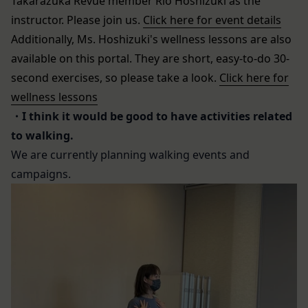
Takarazuka Revue member Rio Hoshizuki as the
氏名等を入力された本人が当該申し込みを行ったも
当社は、Facebook、Googleアカウント、Twitter
のとみなします。
instructor. Please join us.
Click here for event details
その他の外部サービスとの連携または外部サービス
当社は、会員登録を申請した者が以下の各号のいず
Additionally, Ms. Hoshizuki's wellness lessons are also
を利用した認証にあたり、当該外部サービス運営会
れかの事由に該当する場合は、登録を拒否すること
社にお客様情報を提供することがあります。
available on this portal. They are short, easy-to-do 30-
があります。
法律上の理由
second exercises, so please take a look.
Click here for
当社に提供された登録情報の全部又は一部につ
お客様の居住国内外において、法律、規則、法的手
wellness lessons
き虚偽、誤記又は記載漏れがあった場合
段または公的もしくは政府機関からの要求により、
・I think it would be good to have activities related
当該登録希望者が、本サービス又は当社が提供
当社がお客様情報の全部または一部を開示すること
to walking.
するその他のサービスの利用に際して、過去に
が必要になる場合があります。
We are currently planning walking events and
アカウント削除等の利用停止措置を受けたこと
当社は、国家安全保障、法の執行またはその他の交
campaigns.
があり、又は現在受けている場合
易の実現のために必要または適切であると判断した
未成年者、成年被後見人、被保佐人又は被補助
場合、お客様情報の全部または一部を公開すること
人のいずれかであって、法定代理人、後見人､保
があります。
佐人又は補助人の同意等を得ていなかった場合
当社は、当社の利用規約の執行、当社の運営または
会員登録の申請に虚偽の事項が含まれている場
お客様の保護のために、開示が合理的に必要である
合
と判断する場合、お客様情報の全部または一部を開
過去に当社との契約に違反した者またはその関
示することがあります。
係者であると当社が判断した場合
売却または合併