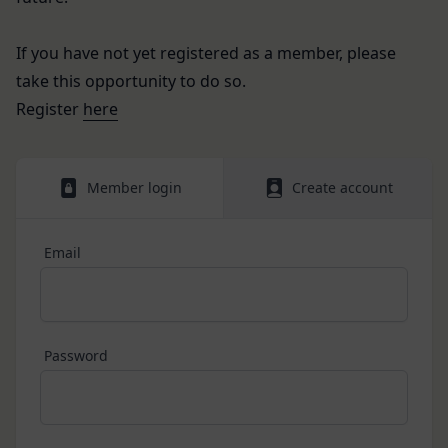
を負いません。
は、下記の窓口までお願いいたします。
第6条（IDおよびパスワードの管理）
メールによるお問い合わせ
会員は、会員登録等の際に会員本人が設定し、承
If you have not yet registered as a member, please
営業時間内に順次回答いたします。
認・登録されたお客様IDおよびパスワードの利
take this opportunity to do so.
お問い合わせ内容によっては回答にお時間をいただ
用、管理について一切の責任を負うものとします。
Register
here
く場合や、ご返答できない場合がございます。あら
会員は、お客様IDおよびパスワードの第三者への
かじめご了承いただきますようお願い致します。
譲渡、承継、名義変更、貸与、開示又は漏洩しては
「@goyoh.jp」を含むメールアドレスから受信でき
ならないものとします。
Member login
Create account
るよう、あらかじめご設定ください。
会員のお客様IDおよびパスワードの使用上の過失
メールによるお問い合わせについて、お客さまの個
または第三者による不正使用等に起因する損害につ
人情報保護のため、SSL通信を使用しております。
いて、当社は一切責任を負わないものとします。
Email
お客さまがお使いのブラウザがSSL通信非対応の場
会員のお客様IDおよびパスワードの失念に起因す
合には、このお問い合わせフォームは利用できませ
る損害について、当社は一切の責任を負わないもの
んので、その場合にはお電話でのお問い合わせをお
とします。
願いいたします。
当社は、当社所定の方法により会員のお客様IDお
Password
組織・体制
よびパスワードの一致を確認した場合、当該お客様
当社は、管理担当役員を利用者情報管理責任者と
IDおよびパスワードに基づく会員が、本サービス
し、利用者情報の適正な管理及び継続的な改善を実
を利用したものとみなし、その場合の責任は全て当
施します。