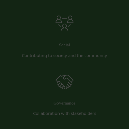
その他の注意事項
当社もしくは第三者に対して、迷惑、不利益ま
当社が提供するサービスは、当社が管理するサービ
たは損害を与える行為
ス以外のサービスへのリンクを含む場合があり、こ
お客様IDおよびパスワードを不正に使用する行
れら外部サービスにおける内容や利用者情報の保護
為
については、当社は一切責任を負いません。
同業者の再販など、営利目的で商品等を購入す
発効日：2021年9月1日
る行為
Social
その他、当社が不適切と判断する行為
Close
Contributing to society and the community
会員の行為が本規約に違反すると当社が判断した場
合、当社は、通知または催告をすることなく、当該
会員の登録の抹消、当社が提供する一切のサービス
の利用禁止、停止、本サービス上に公開した提供物
（本規約第10条3項で定義します。）の削除その他
の必要な措置を講じることができるものとします。
当社が前項に定める措置を講じた場合において、当
Governance
社は、会員に対し、当該措置を講じた理由を開示す
Collaboration with stakeholders
る義務及び当該措置により会員に生じた損害を賠償
する義務並びにその他一切の義務を負わないものと