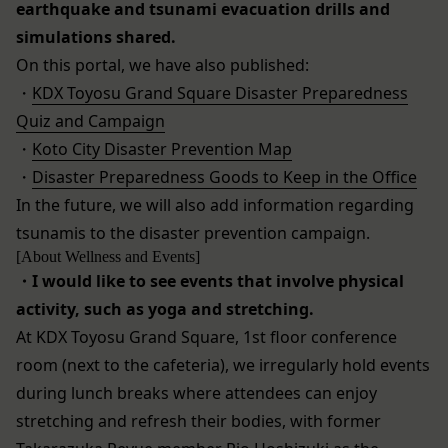
earthquake and tsunami evacuation drills and
た、当社は、当社の通常の事業運営に照らして当社
当社が提供する本サービス以外のサービス又は提携
が不要と判断した場合、お客様から取得したお客様
パートナーが提供するサービスについては、各サー
simulations shared.
情報を安全かつ合理的な方法で消去します。
ビスに定められる利用規約等に従ってご利用くださ
On this portal, we have also published:
第三者への提供等
い。
・
KDX Toyosu Grand Square Disaster Preparedness
当社は、以下の場合、お客様情報を第三者と共有す
本契約において使用される以下の各用語は各々以下
Quiz and Campaign
ることがあります。（以下、当社がお客様情報を提
に定める意味を有します。
・
Koto City Disaster Prevention Map
供した相手方を「提供先」といいます。）
第3条（提供されるサービス）
・
Disaster Preparedness Goods to Keep in the Office
お客様の同意を得た場合
当社が提供する本サービスは、次の各号に掲げるサ
In the future, we will also add information regarding
当社は、お客様の同意を得た場合、お客様情報（個
ービスとします。
人情報の場合もあります。）を第三者である会社、
ESGポータルサイトが提供する情報サービス
tsunamis to the disaster prevention campaign.
組織、個人に提供することがあります。
前各号に付随する各種サービス
[About Wellness and Events]
第三者サービス提供者との共有
当社は、前項各号に定めるサービスの内容を変更す
・I would like to see events that involve physical
支払処理、データ分析、メール送信、ホスティング
ることができるものとします。
activity, such as yoga and stretching.
第4条（会員登録）
サービス、カスタマーサービスなどを当社の代理で
At KDX Toyosu Grand Square, 1st floor conference
会員登録手続きは、本サービスの会員登録ページか
行うサービスを提供する第三者、または、当社のマ
room (next to the cafeteria), we irregularly hold events
ら当社の指定する方法に従い、会員登録を希望する
ーケティングのサポートを行う第三者に対して、お
during lunch breaks where attendees can enjoy
本人が行うものとします。当社に対して会員登録の
客様情報を提供することがあります。
stretching and refresh their bodies, with former
申し込みが行われた場合には、登録手続きにおいて
外部サービスとの連携のための共有