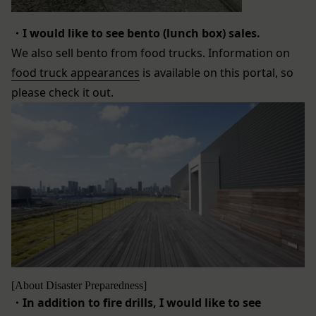
発信する場合、それらは本規約の一部を構成するも
を使用することがあります。
のとし、個別規定、追加規定又はルール等が本規約
クッキーは、ウェブサイトを利用されたときにご利
・
I would like to see bento (lunch box) sales.
と抵触する場合には、当該個別規定、追加規定又は
用のパソコンや携帯端末に一時的にデータを保存さ
We also sell bento from food trucks. Information on
ルール等が優先されるものとします。
せるもので、これを利用することにより当社のサー
food truck appearances
is available on this portal, so
当社は、本規約を変更する必要が生じた場合には、
バに、当社サイト内におけるお客様の行動履歴(ア
please check it out.
会員の明示の承諾を得ることなく、本規約を変更す
クセスしたURL、コンテンツ、参照順序等)や、年
ることができるものとします。
齢や性別、職業、居住地域、位置情報等個人が特定
前項による本規約の変更をするときは、その効力発
できない属性情報(それらの組み合わせによっても
生日を定め、かつ、本規約を変更する旨及び変更後
個人が特定できないもの)を取得することがありま
の本規約の内容並びにその効力発生日を、会員に対
す。
し、本規約変更の効力発生日前に、第11条に定め
お客様がご自身に関する情報の取得を望まれない場
る方法により通知するものとします。ただし、文言
合は、ブラウザや携帯端末の設定により、クッキー
の修正等、会員に不利益を与えるものではない軽微
の受け取りを拒否することも可能です。なお、クッ
な変更の場合には、当該通知を省略することができ
キーの受け取りを拒否された場合、当社のサービス
ます。
の一部がご利用できなくなることがあります。
本規約変更の効力発生日後に本サービスの利用を行
適正管理
[About Disaster Preparedness]
当社は、お客様情報への不正なアクセスや漏洩等を
った場合、会員は本規約の変更に同意したものとみ
・
In addition to fire drills, I would like to see
防ぐため、セキュリティーの維持に努めます。ま
なします。