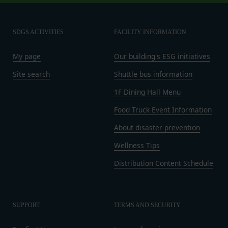
します。
第9条（当社が提供するコンテンツに関する知的財
産権等）
本サービスを通じて会員に提供する文章、イラス
SDGS ACTIVITIES
FACILITY INFORMATION
ト、デザイン、写真、画像、ロゴ、アイコン、映
My page
Our building's ESG initiatives
像、プログラム等（以下「コンテンツ」といいま
す。）の著作権、商標権およびその他の知的財産権
Site search
Shuttle bus information
は全て当社または当社にコンテンツの使用を許諾す
1F Dining Hall Menu
る者に帰属するものであり、会員はこれらの権利を
侵害する行為を行わないものとします。
Food Truck Event Information
目的の如何を問わず、本サービスのコンテンツその
About disaster prevention
他掲載内容の全部または一部を権利者の許可なく使
Wellness Tips
用（複製、改変、転用、転送、配布、掲示、販売、
出版など）する行為は固く禁止します。
Distribution Content Schedule
会員は、前2項の規定に違反して第三者との間で問
題が生じた場合、自己の責任と費用においてかかる
問題を解決するとともに当社に何等の損害、損失ま
SUPPORT
TERMS AND SECURITY
たは不利益等を与えないものとします。
第10条（会員が提供する提供物に関する知的財産権