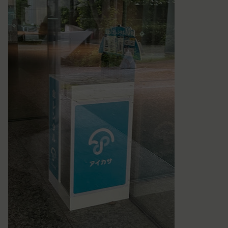
お客様が、当社のサービスを利用する際、直接当社
各会員が保有する、本サービスの利用に関する権利
に提供した情報および当社のサービスを提供してい
の総体をいいます。
る第三者サービス提供者を通じて提供した情報を、
「パスワード」
当社は取得・保管することがあります。お客様のサ
登録情報と組み合わせて、会員とその他の者とを識
ービスご利用状況、他の利用者との交流に関する情
別するために用いられる符号をいいます。
報も取得することがあります。
「提携パートナー」
外部サービスとの連携により取得する情報
当社との間で締結する契約に基づき、本サービスと
外部サービスでお客様が利用するIDおよびその他
提携するサービス（以下「提携サービス」といいま
外部サービスのプライバシー設定によりお客様が提
す。）を提供し、又はその運営を行う者をいいま
携先に開示を認めた情報を取得することがありま
す。
す。
第2条（総則・適用範囲）
取得した個人情報等の利用目的
本規約は、会員と当社間において本サービスの利用
当社は、お客様からご提供いただいたお客様情報
に関し適用され、登録手続き完了後の本サービスの
を、当社各サービスの利用規約において定める利用
提供条件及び当社と会員との権利義務関係を定める
目的の範囲内で利用します。
ものです。
Cookie（クッキー）について
当社が、当社ウェブサイト上に本サービスに関する
当社は、お客様にとってより使いやすく、より価値
個別規定や追加規定を掲載する場合、又は第11条
ある情報を提供するためにCookie(以下「クッキ
に定める方法により本サービスに関するルール等を
ー」といいます。これに類似の技術を含みます。)