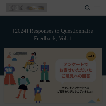
Skip to content
[2024] Responses to Questionnaire
Feedback, Vol. 1
Privacy policy
Terms of service
Amazon Gift Card
株式会社GOYOH（以下「当社」といいます。）
株式会社GOYOHが運営するESGポータルサイトサ
A digital gift certificate usable on Amazon.co.jp.
は、当社が運営する各サービスにおいて、個人情報
ービス（以下「本サービス」といいます。）のご利
The gift card number will be sent to the email