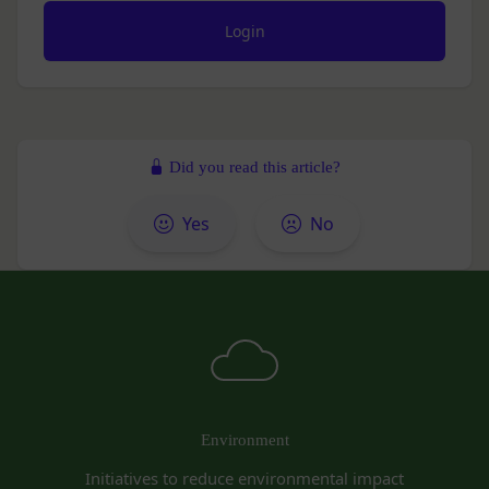
該会員に帰属するものとします。
免責
第7条（会員の退会）
当社は、以下の場合には、何らの責任を負いませ
会員は、当社所定の退会手続の完了により、会員登
ん。
録を抹消することができます。
お客様ご本人が本サービスの機能又は別の手段を用
第8条（禁止事項）
いて第三者に利用者情報を明らかにした場合
会員は、本サービスの利用に際して、以下の各号の
お客様が自ら本サービス上に入力した情報等によ
いずれかに該当する行為または該当するおそれのあ
Did you read this article?
り、個人を識別し得る状態に至った場合
る行為を行ってはならないものとします。
改善
本規約および法令に違反する行為、犯罪に結び
当社は、利用者情報の取扱いに関する運用状況を適
Yes
No
つく行為または公序良俗に反する行為
宜見直し、継続的な改善に努めるものとし、必要に
会員登録または登録内容の変更の際に虚偽の会
応じて、本ポリシーをお客様の事前の了承を得るこ
員情報を入力する行為
となく変更することがあります。変更後の本ポリシ
本サービスの運営を妨害するおそれのある行為
ーについては、当社が別途定める場合を除いて、当
または本サービスに支障を生じさせるおそれの
社ウェブサイトでの公示後、すぐに効力が発生する
ある行為
ものとします。但し、法令上お客様の同意が必要と
当社または第三者の財産権、プライバシー権、
なるような内容の変更を行うときは、当社が定める
著作権等の知的財産権、その他の権利または利
方法により、お客様の同意を取得するものとしま
Environment
益を侵害する行為
す。
Initiatives to reduce environmental impact
当社または第三者を誹謗、中傷する行為