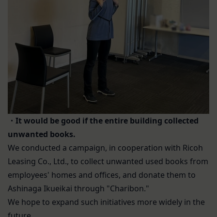
反社会的勢力等（暴力団、暴力団員、右翼団
組織再編、合併または譲渡に際し、当社が取得した
体、反社会的勢力、その他これに準ずるものを
個人情報の全部または一部を関係者に移転すること
意味します。以下同じ。）であるまたは資金提
があります。
供その他を通じて反社会的勢力等の維持、運営
委託先等の管理
当社は、業務を委託するため委託先にお客様情報を
もしくは経営に協力もしくは関与する等反社会
提供または開示する場合、当該委託先に対し、適切
的勢力等との何らかの交流もしくは関係を行っ
な取扱いおよび保護を行わせ、第三者への開示・提
ていると当社が判断した場合
供および当社の提供目的以外の目的での利用を行わ
その他会員登録が適当でないと当社が判断した
ないよう適切に管理および監督します。
場合
開示・訂正等
第5条（登録内容の変更）
・It would be good if the entire building collected
お客様がご自身の個人情報の内容を確認、訂正また
会員は、登録情報の内容の全部または一部に関して
unwanted books.
は利用停止を希望される場合には、個人情報保護法
変更が生じた場合、直ちに当社所定の方法により登
その他の法令により当社が義務を負う範囲におい
録内容を変更する手続きを行うものとします。
We conducted a campaign, in cooperation with Ricoh
て、速やかに対応させていただきます。
会員が前項に定める変更手続きを行わなかった場合
Leasing Co., Ltd., to collect unwanted used books from
なお、かかる場合には、本人確認をさせていただく
には、既に登録済みの情報に基づく処理を適正・有
employees' homes and offices, and donate them to
場合があります。
効なものとすることをあらかじめ承諾します。
Ashinaga Ikueikai through "Charibon."
お問い合わせ
会員が本条第１項に定める変更手続きを行わなかっ
We hope to expand such initiatives more widely in the
開示等のご希望、ご意見、ご質問、苦情のお申し出
たことにより生じた損害について、当社は一切責任
future.
その他個人情報の取り扱いに関するお問い合わせ