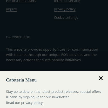
For first time users
terms of service
等）
当社所定の方法により会員が提供する商品レビュ
inquiry
privacy policy
ー、画像データその他一切の提供物（以下、これら
Cookie settings
をまとめて「提供物」といいます。）に関する知的
財産権等の権利は、従前どおり会員が保持するもの
とし、当社がかかる権利を取得することはありませ
ん。
ESG PORTAL SITE
前項にかかわらず、会員は当社に対し、提供物に関
し、無償、地域無限定、非独占的、サブライセンス
This website provides opportunities for communication
with tenants through our unique ESG activities and the
可能かつ譲渡可能な使用、複製、配布、派生著作物
necessary actions for sustainability initiatives.
の作成、表示および実行（以下「使用等」といいま
す。）に関する権利を付与するものとします。
会員は、提供物について、自らが使用等についての
Language
Cafeteria Menu
適法な権利を有していることおよび提供物が第三者
English
の権利を侵害していないことについて保証するもの
Stay up to date on the latest product releases, special offers
とします。
& news by signing up for our newsletter.
会員は、当社および当社から提供物の権利を承継し
Copyright © 2026
KDX豊洲グランスクエア コミュニティESGポ
Read our
privacy policy
.
ータル
または使用許諾を受けた第三者に対して、著作者人