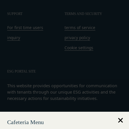
または使用許諾を受けた第三者に対して、著作者人
格権を行使しないことをあらかじめ承諾するものと
SUPPORT
TERMS AND SECURITY
します。
第11条（通知・連絡）
For first time users
terms of service
当社は、本サービスの利用に関して、書面の送付、
電子メールの送信、当社ウェブサイト上における掲
inquiry
privacy policy
示その他当社が適当と認める方法により会員に通知
Cookie settings
を行うことができるものとし、会員はこれに同意す
るものとします。
当社は、前項に定める通知を書面の送付、電子メー
ESG PORTAL SITE
ルの送信によって行う場合、会員が申込時（変更手
続きを行った場合は、当該変更時とします。）に届
This website provides opportunities for communication
け出た連絡先に対して通知を行えば足りるものと
with tenants through our unique ESG activities and the
し、当該通知は通常到達すべき時に会員に到達した
necessary actions for sustainability initiatives.
ものとみなします。
当社は、本条第１項の通知を当社ウェブサイト上に
おける掲示の方法によって行う場合、当該通知が当
Language
Cafeteria Menu
English
社ウェブサイト上に掲示され、会員が当社ウェブサ