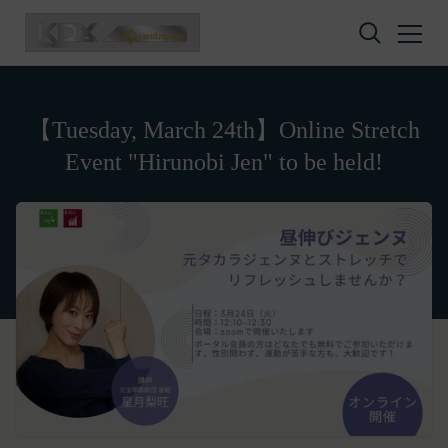
Skip to content
【Tuesday, March 24th】Online Stretch
Event "Hirunobi Jen" to be held!
Privacy policy
Terms of service
Amazon Gift Card
株式会社GOYOH（以下「当社」といいます。）
株式会社GOYOHが運営するESGポータルサイトサ
A digital gift certificate usable on Amazon.co.jp.