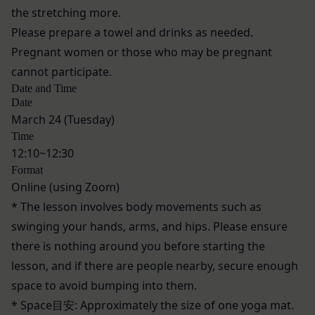
申し込みが行われた場合には、登録手続きにおいて
外部サービスとの連携のための共有
the stretching more.
氏名等を入力された本人が当該申し込みを行ったも
当社は、Facebook、Googleアカウント、Twitter
Please prepare a towel and drinks as needed.
のとみなします。
その他の外部サービスとの連携または外部サービス
Pregnant women or those who may be pregnant
当社は、会員登録を申請した者が以下の各号のいず
を利用した認証にあたり、当該外部サービス運営会
cannot participate.
れかの事由に該当する場合は、登録を拒否すること
社にお客様情報を提供することがあります。
Date and Time
があります。
法律上の理由
Date
当社に提供された登録情報の全部又は一部につ
お客様の居住国内外において、法律、規則、法的手
March 24 (Tuesday)
き虚偽、誤記又は記載漏れがあった場合
段または公的もしくは政府機関からの要求により、
Time
当該登録希望者が、本サービス又は当社が提供
当社がお客様情報の全部または一部を開示すること
12:10~12:30
するその他のサービスの利用に際して、過去に
が必要になる場合があります。
Format
アカウント削除等の利用停止措置を受けたこと
当社は、国家安全保障、法の執行またはその他の交
Online (using Zoom)
があり、又は現在受けている場合
易の実現のために必要または適切であると判断した
* The lesson involves body movements such as
未成年者、成年被後見人、被保佐人又は被補助
場合、お客様情報の全部または一部を公開すること
swinging your hands, arms, and hips. Please ensure
人のいずれかであって、法定代理人、後見人､保
があります。
there is nothing around you before starting the
佐人又は補助人の同意等を得ていなかった場合
当社は、当社の利用規約の執行、当社の運営または
lesson, and if there are people nearby, secure enough
会員登録の申請に虚偽の事項が含まれている場
お客様の保護のために、開示が合理的に必要である
space to avoid bumping into them.
合
と判断する場合、お客様情報の全部または一部を開
過去に当社との契約に違反した者またはその関
* Space目安: Approximately the size of one yoga mat.
示することがあります。