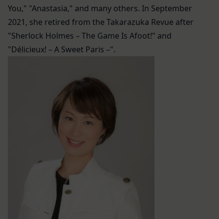
に定める方法により本サービスに関するルール等を
ー」といいます。これに類似の技術を含みます。)
You," "Anastasia," and many others. In September
発信する場合、それらは本規約の一部を構成するも
を使用することがあります。
2021, she retired from the Takarazuka Revue after
のとし、個別規定、追加規定又はルール等が本規約
クッキーは、ウェブサイトを利用されたときにご利
"Sherlock Holmes – The Game Is Afoot!" and
と抵触する場合には、当該個別規定、追加規定又は
用のパソコンや携帯端末に一時的にデータを保存さ
"Délicieux! – A Sweet Paris –".
ルール等が優先されるものとします。
せるもので、これを利用することにより当社のサー
当社は、本規約を変更する必要が生じた場合には、
バに、当社サイト内におけるお客様の行動履歴(ア
会員の明示の承諾を得ることなく、本規約を変更す
クセスしたURL、コンテンツ、参照順序等)や、年
ることができるものとします。
齢や性別、職業、居住地域、位置情報等個人が特定
前項による本規約の変更をするときは、その効力発
できない属性情報(それらの組み合わせによっても
生日を定め、かつ、本規約を変更する旨及び変更後
個人が特定できないもの)を取得することがありま
の本規約の内容並びにその効力発生日を、会員に対
す。
し、本規約変更の効力発生日前に、第11条に定め
お客様がご自身に関する情報の取得を望まれない場
る方法により通知するものとします。ただし、文言
合は、ブラウザや携帯端末の設定により、クッキー
の修正等、会員に不利益を与えるものではない軽微
の受け取りを拒否することも可能です。なお、クッ
な変更の場合には、当該通知を省略することができ
キーの受け取りを拒否された場合、当社のサービス
ます。
の一部がご利用できなくなることがあります。
本規約変更の効力発生日後に本サービスの利用を行
適正管理
当社は、お客様情報への不正なアクセスや漏洩等を
った場合、会員は本規約の変更に同意したものとみ