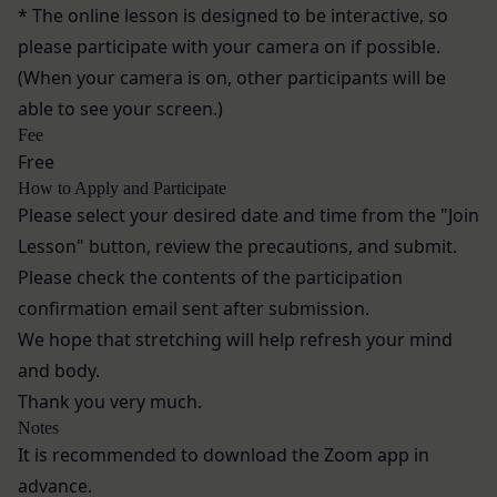
係者であると当社が判断した場合
* The online lesson is designed to be interactive, so
売却または合併
反社会的勢力等（暴力団、暴力団員、右翼団
組織再編、合併または譲渡に際し、当社が取得した
please participate with your camera on if possible.
体、反社会的勢力、その他これに準ずるものを
個人情報の全部または一部を関係者に移転すること
(When your camera is on, other participants will be
意味します。以下同じ。）であるまたは資金提
があります。
able to see your screen.)
供その他を通じて反社会的勢力等の維持、運営
委託先等の管理
Fee
当社は、業務を委託するため委託先にお客様情報を
もしくは経営に協力もしくは関与する等反社会
Free
提供または開示する場合、当該委託先に対し、適切
的勢力等との何らかの交流もしくは関係を行っ
How to Apply and Participate
な取扱いおよび保護を行わせ、第三者への開示・提
ていると当社が判断した場合
Please select your desired date and time from the "Join
供および当社の提供目的以外の目的での利用を行わ
その他会員登録が適当でないと当社が判断した
Lesson" button, review the precautions, and submit.
ないよう適切に管理および監督します。
場合
Please check the contents of the participation
開示・訂正等
第5条（登録内容の変更）
confirmation email sent after submission.
お客様がご自身の個人情報の内容を確認、訂正また
会員は、登録情報の内容の全部または一部に関して
は利用停止を希望される場合には、個人情報保護法
変更が生じた場合、直ちに当社所定の方法により登
We hope that stretching will help refresh your mind
その他の法令により当社が義務を負う範囲におい
録内容を変更する手続きを行うものとします。
and body.
て、速やかに対応させていただきます。
会員が前項に定める変更手続きを行わなかった場合
Thank you very much.
なお、かかる場合には、本人確認をさせていただく
には、既に登録済みの情報に基づく処理を適正・有
Notes
場合があります。
効なものとすることをあらかじめ承諾します。
It is recommended to download the Zoom app in
お問い合わせ
会員が本条第１項に定める変更手続きを行わなかっ
advance.
開示等のご希望、ご意見、ご質問、苦情のお申し出