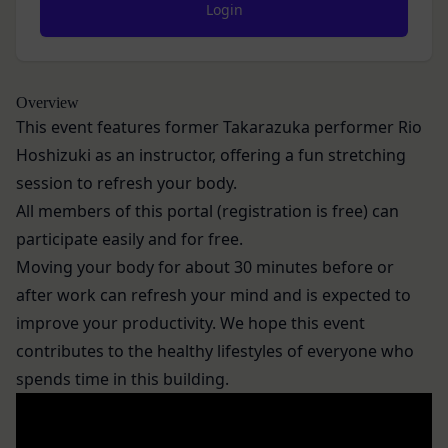
す。なお、利用者は契約者の事業のために本サービ
様が入力または送信する情報
スを利用されているものとみなします。
当社が各サービスにおいて取得すると定めた情報
「会員」
端末情報
本規約の内容の全てを承認いただいた上、本サービ
お客様が、端末または携帯端末上で当社のサービス
ス所定の手続きに従い会員登録を申請し、当社がこ
Overview
を利用する場合、当社は、端末識別子およびIPアド
This event features former Takarazuka performer Rio
れを承認した特定の法人、団体、個人をいいます。
レスを取得する場合があります。また、当社は、お
「登録希望者」
Hoshizuki as an instructor, offering a fun stretching
客様が端末に関連付けた名前、端末の種類、電話番
本サービスの利用を希望する法人、団体、個人をい
session to refresh your body.
号、国、およびユーザー名、もしくはメールアドレ
います。
All members of this portal (registration is free) can
スなど、お客様が提供することを選択したその他の
「会員登録」
participate easily and for free.
あらゆる情報を取得する場合があります。
第4条に規定する方法に従って、登録希望者が行う
位置情報
Moving your body for about 30 minutes before or
本サービスの利用登録をいいます。
お客様が、端末または携帯端末上で当社のサービス
after work can refresh your mind and is expected to
「登録情報」
を利用し、そこで位置情報を提供することを認めた
improve your productivity. We hope this event
登録希望者及び利用者が会員登録時に登録した当社
場合、当社は、お客様の位置情報を取得することが
contributes to the healthy lifestyles of everyone who
が定める情報、本サービス利用中に当社が必要と判
あります。通常はお客様のブラウザや端末の設定に
spends time in this building.
断して登録を求めた情報及びこれらの情報について
より無効にすることができますが、無効にした場合
利用者自身が追加、変更を行った場合の当該情報を
には当社のサービスの一部が利用できなくなくなる
いいます。
ことがあります。