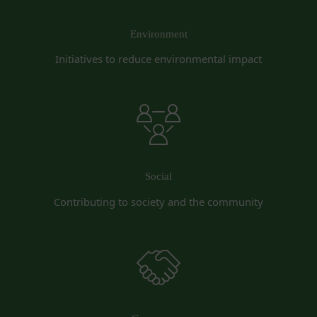
する義務並びにその他一切の義務を負わないものと
します。
Environment
第9条（当社が提供するコンテンツに関する知的財
産権等）
Initiatives to reduce environmental impact
本サービスを通じて会員に提供する文章、イラス
ト、デザイン、写真、画像、ロゴ、アイコン、映
像、プログラム等（以下「コンテンツ」といいま
す。）の著作権、商標権およびその他の知的財産権
は全て当社または当社にコンテンツの使用を許諾す
る者に帰属するものであり、会員はこれらの権利を
侵害する行為を行わないものとします。
Social
目的の如何を問わず、本サービスのコンテンツその
Contributing to society and the community
他掲載内容の全部または一部を権利者の許可なく使
用（複製、改変、転用、転送、配布、掲示、販売、
出版など）する行為は固く禁止します。
会員は、前2項の規定に違反して第三者との間で問
題が生じた場合、自己の責任と費用においてかかる
問題を解決するとともに当社に何等の損害、損失ま
たは不利益等を与えないものとします。