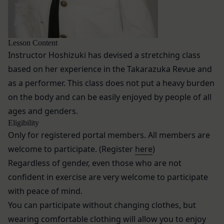
防ぐため、セキュリティーの維持に努めます。ま
なします。
た、当社は、当社の通常の事業運営に照らして当社
当社が提供する本サービス以外のサービス又は提携
が不要と判断した場合、お客様から取得したお客様
パートナーが提供するサービスについては、各サー
Lesson Content
情報を安全かつ合理的な方法で消去します。
ビスに定められる利用規約等に従ってご利用くださ
Instructor Hoshizuki has devised a stretching class
第三者への提供等
い。
当社は、以下の場合、お客様情報を第三者と共有す
based on her experience in the Takarazuka Revue and
本契約において使用される以下の各用語は各々以下
ることがあります。（以下、当社がお客様情報を提
に定める意味を有します。
as a performer. This class does not put a heavy burden
供した相手方を「提供先」といいます。）
第3条（提供されるサービス）
on the body and can be easily enjoyed by people of all
お客様の同意を得た場合
当社が提供する本サービスは、次の各号に掲げるサ
ages and genders.
当社は、お客様の同意を得た場合、お客様情報（個
ービスとします。
Eligibility
人情報の場合もあります。）を第三者である会社、
ESGポータルサイトが提供する情報サービス
Only for registered portal members. All members are
組織、個人に提供することがあります。
前各号に付随する各種サービス
welcome to participate. (Register
here
)
第三者サービス提供者との共有
当社は、前項各号に定めるサービスの内容を変更す
Regardless of gender, even those who are not
支払処理、データ分析、メール送信、ホスティング
ることができるものとします。
confident in exercise are very welcome to participate
第4条（会員登録）
サービス、カスタマーサービスなどを当社の代理で
会員登録手続きは、本サービスの会員登録ページか
with peace of mind.
行うサービスを提供する第三者、または、当社のマ
ら当社の指定する方法に従い、会員登録を希望する
ーケティングのサポートを行う第三者に対して、お
You can participate without changing clothes, but
本人が行うものとします。当社に対して会員登録の
客様情報を提供することがあります。
wearing comfortable clothing will allow you to enjoy