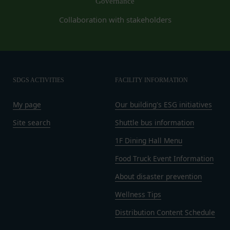
Governance
第10条（会員が提供する提供物に関する知的財産権
等）
Collaboration with stakeholders
当社所定の方法により会員が提供する商品レビュ
ー、画像データその他一切の提供物（以下、これら
をまとめて「提供物」といいます。）に関する知的
財産権等の権利は、従前どおり会員が保持するもの
とし、当社がかかる権利を取得することはありませ
SDGS ACTIVITIES
FACILITY INFORMATION
ん。
My page
Our building's ESG initiatives
前項にかかわらず、会員は当社に対し、提供物に関
し、無償、地域無限定、非独占的、サブライセンス
Site search
Shuttle bus information
可能かつ譲渡可能な使用、複製、配布、派生著作物
1F Dining Hall Menu
の作成、表示および実行（以下「使用等」といいま
す。）に関する権利を付与するものとします。
Food Truck Event Information
会員は、提供物について、自らが使用等についての
About disaster prevention
適法な権利を有していることおよび提供物が第三者
Wellness Tips
の権利を侵害していないことについて保証するもの
とします。
Distribution Content Schedule
会員は、当社および当社から提供物の権利を承継し