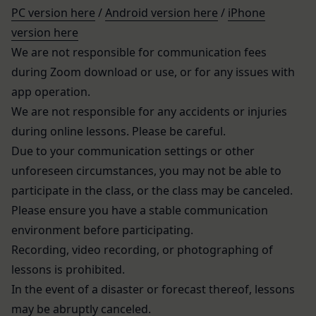
たことにより生じた損害について、当社は一切責任
PC version here
/
Android version here
/
iPhone
その他個人情報の取り扱いに関するお問い合わせ
を負いません。
version here
は、下記の窓口までお願いいたします。
第6条（IDおよびパスワードの管理）
We are not responsible for communication fees
メールによるお問い合わせ
会員は、会員登録等の際に会員本人が設定し、承
営業時間内に順次回答いたします。
認・登録されたお客様IDおよびパスワードの利
during Zoom download or use, or for any issues with
お問い合わせ内容によっては回答にお時間をいただ
用、管理について一切の責任を負うものとします。
app operation.
く場合や、ご返答できない場合がございます。あら
会員は、お客様IDおよびパスワードの第三者への
We are not responsible for any accidents or injuries
かじめご了承いただきますようお願い致します。
譲渡、承継、名義変更、貸与、開示又は漏洩しては
during online lessons. Please be careful.
「@goyoh.jp」を含むメールアドレスから受信でき
ならないものとします。
Due to your communication settings or other
るよう、あらかじめご設定ください。
会員のお客様IDおよびパスワードの使用上の過失
unforeseen circumstances, you may not be able to
メールによるお問い合わせについて、お客さまの個
または第三者による不正使用等に起因する損害につ
participate in the class, or the class may be canceled.
人情報保護のため、SSL通信を使用しております。
いて、当社は一切責任を負わないものとします。
お客さまがお使いのブラウザがSSL通信非対応の場
Please ensure you have a stable communication
会員のお客様IDおよびパスワードの失念に起因す
合には、このお問い合わせフォームは利用できませ
environment before participating.
る損害について、当社は一切の責任を負わないもの
んので、その場合にはお電話でのお問い合わせをお
とします。
Recording, video recording, or photographing of
願いいたします。
当社は、当社所定の方法により会員のお客様IDお
lessons is prohibited.
組織・体制
よびパスワードの一致を確認した場合、当該お客様
In the event of a disaster or forecast thereof, lessons
当社は、管理担当役員を利用者情報管理責任者と
IDおよびパスワードに基づく会員が、本サービス
may be abruptly canceled.
し、利用者情報の適正な管理及び継続的な改善を実