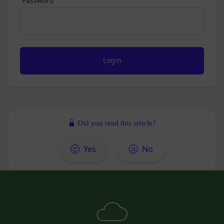
Password
す。
当社または第三者を誹謗、中傷する行為
その他の注意事項
当社もしくは第三者に対して、迷惑、不利益ま
当社が提供するサービスは、当社が管理するサービ
たは損害を与える行為
ス以外のサービスへのリンクを含む場合があり、こ
お客様IDおよびパスワードを不正に使用する行
れら外部サービスにおける内容や利用者情報の保護
為
については、当社は一切責任を負いません。
同業者の再販など、営利目的で商品等を購入す
発効日：2021年9月1日
る行為
その他、当社が不適切と判断する行為
Close
会員の行為が本規約に違反すると当社が判断した場
Did you read this article?
合、当社は、通知または催告をすることなく、当該
会員の登録の抹消、当社が提供する一切のサービス
Yes
No
の利用禁止、停止、本サービス上に公開した提供物
（本規約第10条3項で定義します。）の削除その他
の必要な措置を講じることができるものとします。
当社が前項に定める措置を講じた場合において、当
社は、会員に対し、当該措置を講じた理由を開示す
る義務及び当該措置により会員に生じた損害を賠償