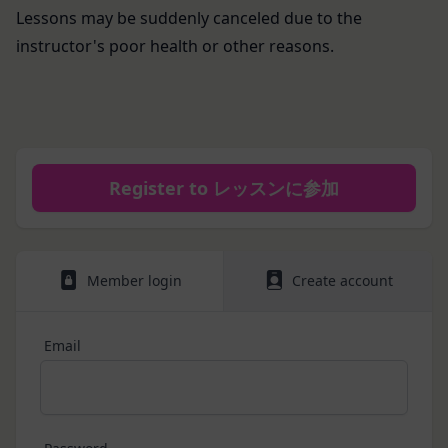
を利用したものとみなし、その場合の責任は全て当
施します。
Lessons may be suddenly canceled due to the
該会員に帰属するものとします。
免責
instructor's poor health or other reasons.
第7条（会員の退会）
当社は、以下の場合には、何らの責任を負いませ
会員は、当社所定の退会手続の完了により、会員登
ん。
録を抹消することができます。
お客様ご本人が本サービスの機能又は別の手段を用
第8条（禁止事項）
いて第三者に利用者情報を明らかにした場合
会員は、本サービスの利用に際して、以下の各号の
お客様が自ら本サービス上に入力した情報等によ
いずれかに該当する行為または該当するおそれのあ
り、個人を識別し得る状態に至った場合
Register to レッスンに参加
る行為を行ってはならないものとします。
改善
本規約および法令に違反する行為、犯罪に結び
当社は、利用者情報の取扱いに関する運用状況を適
つく行為または公序良俗に反する行為
宜見直し、継続的な改善に努めるものとし、必要に
会員登録または登録内容の変更の際に虚偽の会
応じて、本ポリシーをお客様の事前の了承を得るこ
Member login
Create account
員情報を入力する行為
となく変更することがあります。変更後の本ポリシ
本サービスの運営を妨害するおそれのある行為
ーについては、当社が別途定める場合を除いて、当
または本サービスに支障を生じさせるおそれの
Email
社ウェブサイトでの公示後、すぐに効力が発生する
ある行為
ものとします。但し、法令上お客様の同意が必要と
当社または第三者の財産権、プライバシー権、
なるような内容の変更を行うときは、当社が定める
著作権等の知的財産権、その他の権利または利
方法により、お客様の同意を取得するものとしま
益を侵害する行為