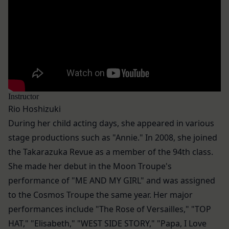
「アカウント」
お客様のアクションに関する情報
お客様が、当社のサービスを利用する際、直接当社
各会員が保有する、本サービスの利用に関する権利
に提供した情報および当社のサービスを提供してい
の総体をいいます。
る第三者サービス提供者を通じて提供した情報を、
「パスワード」
当社は取得・保管することがあります。お客様のサ
登録情報と組み合わせて、会員とその他の者とを識
ービスご利用状況、他の利用者との交流に関する情
別するために用いられる符号をいいます。
報も取得することがあります。
「提携パートナー」
外部サービスとの連携により取得する情報
当社との間で締結する契約に基づき、本サービスと
Instructor
外部サービスでお客様が利用するIDおよびその他
提携するサービス（以下「提携サービス」といいま
Rio Hoshizuki
外部サービスのプライバシー設定によりお客様が提
す。）を提供し、又はその運営を行う者をいいま
During her child acting days, she appeared in various
携先に開示を認めた情報を取得することがありま
す。
stage productions such as "Annie." In 2008, she joined
す。
第2条（総則・適用範囲）
the Takarazuka Revue as a member of the 94th class.
取得した個人情報等の利用目的
本規約は、会員と当社間において本サービスの利用
当社は、お客様からご提供いただいたお客様情報
She made her debut in the Moon Troupe's
に関し適用され、登録手続き完了後の本サービスの
を、当社各サービスの利用規約において定める利用
performance of "ME AND MY GIRL" and was assigned
提供条件及び当社と会員との権利義務関係を定める
目的の範囲内で利用します。
ものです。
to the Cosmos Troupe the same year. Her major
Cookie（クッキー）について
当社が、当社ウェブサイト上に本サービスに関する
performances include "The Rose of Versailles," "TOP
当社は、お客様にとってより使いやすく、より価値
個別規定や追加規定を掲載する場合、又は第11条
HAT," "Elisabeth," "WEST SIDE STORY," "Papa, I Love
ある情報を提供するためにCookie(以下「クッキ