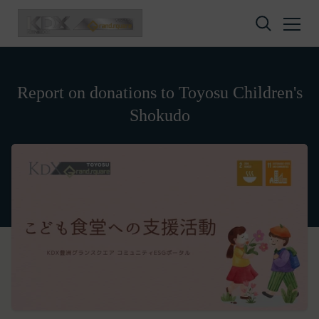
Skip to content
Report on donations to Toyosu Children's
Shokudo
Privacy policy
Terms of service
Amazon Gift Card
株式会社GOYOH（以下「当社」といいます。）
株式会社GOYOHが運営するESGポータルサイトサ
A digital gift certificate usable on Amazon.co.jp.
は、当社が運営する各サービスにおいて、個人情報
ービス（以下「本サービス」といいます。）のご利
The gift card number will be sent to the email
の保護に関する法律、その他関連する法令等を遵守
用規約（以下「本規約」といいます。）を下記の通
address registered in your member
するとともに、以下の方針に沿ってお客様からお預
り定めます。
information.
かりした情報を取り扱い、正確性および機密性の保
本サービスをご利用される方は、ご登録される前に
It is valid for 10 years from issuance.
How to redeem the gift card:
持に努めます。
本規約を必ずお読みになり、本規約に同意いただく