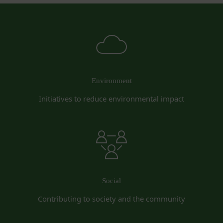
当社は、以下の場合、お客様情報を第三者と共有す
本契約において使用される以下の各用語は各々以下
ることがあります。（以下、当社がお客様情報を提
に定める意味を有します。
供した相手方を「提供先」といいます。）
第3条（提供されるサービス）
お客様の同意を得た場合
当社が提供する本サービスは、次の各号に掲げるサ
当社は、お客様の同意を得た場合、お客様情報（個
ービスとします。
人情報の場合もあります。）を第三者である会社、
ESGポータルサイトが提供する情報サービス
組織、個人に提供することがあります。
前各号に付随する各種サービス
Environment
第三者サービス提供者との共有
当社は、前項各号に定めるサービスの内容を変更す
Initiatives to reduce environmental impact
支払処理、データ分析、メール送信、ホスティング
ることができるものとします。
第4条（会員登録）
サービス、カスタマーサービスなどを当社の代理で
会員登録手続きは、本サービスの会員登録ページか
行うサービスを提供する第三者、または、当社のマ
ら当社の指定する方法に従い、会員登録を希望する
ーケティングのサポートを行う第三者に対して、お
本人が行うものとします。当社に対して会員登録の
客様情報を提供することがあります。
申し込みが行われた場合には、登録手続きにおいて
外部サービスとの連携のための共有
氏名等を入力された本人が当該申し込みを行ったも
当社は、Facebook、Googleアカウント、Twitter
Social
のとみなします。
その他の外部サービスとの連携または外部サービス
当社は、会員登録を申請した者が以下の各号のいず
Contributing to society and the community
を利用した認証にあたり、当該外部サービス運営会
れかの事由に該当する場合は、登録を拒否すること
社にお客様情報を提供することがあります。