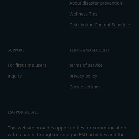
当社は、業務を委託するため委託先にお客様情報を
もしくは経営に協力もしくは関与する等反社会
About disaster prevention
提供または開示する場合、当該委託先に対し、適切
的勢力等との何らかの交流もしくは関係を行っ
Wellness Tips
な取扱いおよび保護を行わせ、第三者への開示・提
ていると当社が判断した場合
Distribution Content Schedule
供および当社の提供目的以外の目的での利用を行わ
その他会員登録が適当でないと当社が判断した
ないよう適切に管理および監督します。
場合
開示・訂正等
第5条（登録内容の変更）
お客様がご自身の個人情報の内容を確認、訂正また
会員は、登録情報の内容の全部または一部に関して
SUPPORT
TERMS AND SECURITY
は利用停止を希望される場合には、個人情報保護法
変更が生じた場合、直ちに当社所定の方法により登
その他の法令により当社が義務を負う範囲におい
録内容を変更する手続きを行うものとします。
For first time users
terms of service
て、速やかに対応させていただきます。
会員が前項に定める変更手続きを行わなかった場合
inquiry
privacy policy
なお、かかる場合には、本人確認をさせていただく
には、既に登録済みの情報に基づく処理を適正・有
場合があります。
効なものとすることをあらかじめ承諾します。
Cookie settings
お問い合わせ
会員が本条第１項に定める変更手続きを行わなかっ
開示等のご希望、ご意見、ご質問、苦情のお申し出
たことにより生じた損害について、当社は一切責任
その他個人情報の取り扱いに関するお問い合わせ
を負いません。
ESG PORTAL SITE
は、下記の窓口までお願いいたします。
第6条（IDおよびパスワードの管理）
メールによるお問い合わせ
会員は、会員登録等の際に会員本人が設定し、承
This website provides opportunities for communication
営業時間内に順次回答いたします。
認・登録されたお客様IDおよびパスワードの利
with tenants through our unique ESG activities and the
お問い合わせ内容によっては回答にお時間をいただ
用、管理について一切の責任を負うものとします。