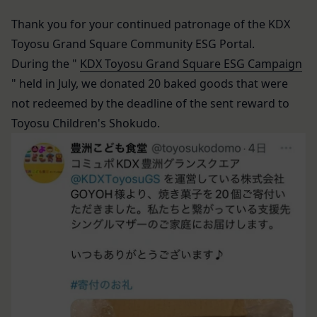
本文中の用語の定義は、個人情報保護法および関連
必要があります。
Have ready the gift card number provided in the
第1条（定義）
法令によります。
Thank you for your continued patronage of the KDX
email.
本規約において、次の各号に掲げる用語の意義は、
当社が取得する情報および取得方法
Go to
Redeem a gift card
.
Toyosu Grand Square Community ESG Portal.
お客様から直接取得する情報
当該各号に定めるところによるものとします。
Enter the gift card number and select
Apply to
当社は、お客様が当社のサービスの登録手続を行う
During the "
KDX Toyosu Grand Square ESG Campaign
「本サービス」
your balance
.
場合、以下の情報（以下「お客様情報」といいま
" held in July, we donated 20 baked goods that were
当社が提供するESGポータルサイト及び連携により
For how to use Amazon Gift Cards, please contact
す。）をご提供いただく場合があります。
利用できるすべてのサービスをいいます。
not redeemed by the deadline of the sent reward to
Amazon Customer Service (0120-999-373 / 24 hours).
氏名、生年月日、性別、職業等プロフィールに関す
For the Amazon Gift Card terms, please see
here
.
「契約者」
Toyosu Children's Shokudo.
る情報
本利用規約に基づく利用契約を当社と締結している
メールアドレス、電話番号、住所等連絡先に関する
Close
方をいいます。
情報
「利用者」
アカウントへのアクセス者の本人確認に必要なパス
本利用規約に基づき、契約者が本サービスの利用を
ワード等のその他の情報
認めた特定の法人、団体、個人の第三者をいいま
入力フォームその他当社が定める方法を通じてお客
す。なお、利用者は契約者の事業のために本サービ
様が入力または送信する情報
スを利用されているものとみなします。
当社が各サービスにおいて取得すると定めた情報
「会員」
端末情報
本規約の内容の全てを承認いただいた上、本サービ
お客様が、端末または携帯端末上で当社のサービス
ス所定の手続きに従い会員登録を申請し、当社がこ
を利用する場合、当社は、端末識別子およびIPアド
れを承認した特定の法人、団体、個人をいいます。