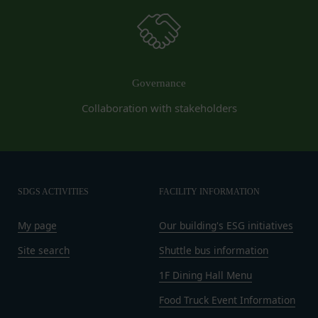
があります。
法律上の理由
当社に提供された登録情報の全部又は一部につ
お客様の居住国内外において、法律、規則、法的手
き虚偽、誤記又は記載漏れがあった場合
段または公的もしくは政府機関からの要求により、
当該登録希望者が、本サービス又は当社が提供
当社がお客様情報の全部または一部を開示すること
するその他のサービスの利用に際して、過去に
が必要になる場合があります。
Governance
アカウント削除等の利用停止措置を受けたこと
当社は、国家安全保障、法の執行またはその他の交
があり、又は現在受けている場合
Collaboration with stakeholders
易の実現のために必要または適切であると判断した
未成年者、成年被後見人、被保佐人又は被補助
場合、お客様情報の全部または一部を公開すること
人のいずれかであって、法定代理人、後見人､保
があります。
佐人又は補助人の同意等を得ていなかった場合
当社は、当社の利用規約の執行、当社の運営または
会員登録の申請に虚偽の事項が含まれている場
お客様の保護のために、開示が合理的に必要である
SDGS ACTIVITIES
FACILITY INFORMATION
合
と判断する場合、お客様情報の全部または一部を開
過去に当社との契約に違反した者またはその関
示することがあります。
My page
Our building's ESG initiatives
係者であると当社が判断した場合
売却または合併
反社会的勢力等（暴力団、暴力団員、右翼団
Site search
Shuttle bus information
組織再編、合併または譲渡に際し、当社が取得した
体、反社会的勢力、その他これに準ずるものを
個人情報の全部または一部を関係者に移転すること
1F Dining Hall Menu
意味します。以下同じ。）であるまたは資金提
があります。
Food Truck Event Information
供その他を通じて反社会的勢力等の維持、運営
委託先等の管理