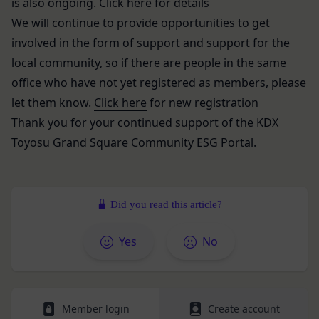
ービスご利用状況、他の利用者との交流に関する情
is also ongoing.
Click here
for details
別するために用いられる符号をいいます。
報も取得することがあります。
「提携パートナー」
We will continue to provide opportunities to get
外部サービスとの連携により取得する情報
当社との間で締結する契約に基づき、本サービスと
involved in the form of support and support for the
外部サービスでお客様が利用するIDおよびその他
提携するサービス（以下「提携サービス」といいま
local community, so
if there are people in the same
外部サービスのプライバシー設定によりお客様が提
す。）を提供し、又はその運営を行う者をいいま
office who have not yet registered as members, please
携先に開示を認めた情報を取得することがありま
す。
let them know.
Click here
for new registration
す。
第2条（総則・適用範囲）
取得した個人情報等の利用目的
Thank you for your continued support of the KDX
本規約は、会員と当社間において本サービスの利用
当社は、お客様からご提供いただいたお客様情報
Toyosu Grand Square Community ESG Portal.
に関し適用され、登録手続き完了後の本サービスの
を、当社各サービスの利用規約において定める利用
提供条件及び当社と会員との権利義務関係を定める
目的の範囲内で利用します。
ものです。
Cookie（クッキー）について
当社が、当社ウェブサイト上に本サービスに関する
当社は、お客様にとってより使いやすく、より価値
Did you read this article?
個別規定や追加規定を掲載する場合、又は第11条
ある情報を提供するためにCookie(以下「クッキ
に定める方法により本サービスに関するルール等を
ー」といいます。これに類似の技術を含みます。)
Yes
No
発信する場合、それらは本規約の一部を構成するも
を使用することがあります。
のとし、個別規定、追加規定又はルール等が本規約
クッキーは、ウェブサイトを利用されたときにご利
と抵触する場合には、当該個別規定、追加規定又は
用のパソコンや携帯端末に一時的にデータを保存さ
ルール等が優先されるものとします。
せるもので、これを利用することにより当社のサー
Member login
Create account