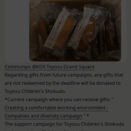
レスを取得する場合があります。また、当社は、お
「登録希望者」
客様が端末に関連付けた名前、端末の種類、電話番
本サービスの利用を希望する法人、団体、個人をい
号、国、およびユーザー名、もしくはメールアドレ
います。
スなど、お客様が提供することを選択したその他の
「会員登録」
あらゆる情報を取得する場合があります。
第4条に規定する方法に従って、登録希望者が行う
位置情報
本サービスの利用登録をいいます。
お客様が、端末または携帯端末上で当社のサービス
「登録情報」
を利用し、そこで位置情報を提供することを認めた
登録希望者及び利用者が会員登録時に登録した当社
場合、当社は、お客様の位置情報を取得することが
が定める情報、本サービス利用中に当社が必要と判
Communpo @KDX Toyosu Grand Square
あります。通常はお客様のブラウザや端末の設定に
断して登録を求めた情報及びこれらの情報について
より無効にすることができますが、無効にした場合
Regarding gifts from future campaigns, any gifts that
利用者自身が追加、変更を行った場合の当該情報を
には当社のサービスの一部が利用できなくなくなる
are not redeemed by the deadline will be donated to
いいます。
ことがあります。
Toyosu Children's Shokudo.
「アカウント」
お客様のアクションに関する情報
*Current campaign where you can receive gifts: "
お客様が、当社のサービスを利用する際、直接当社
各会員が保有する、本サービスの利用に関する権利
Creating a comfortable working environment -
に提供した情報および当社のサービスを提供してい
の総体をいいます。
Companies and diversity campaign
" *
る第三者サービス提供者を通じて提供した情報を、
「パスワード」
The support campaign for Toyosu Children's Shokudo
当社は取得・保管することがあります。お客様のサ
登録情報と組み合わせて、会員とその他の者とを識