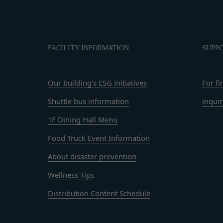
お願い致します。
びパスワードの使用上の過失または第三者による不正使用等に起因す
」を含むメールアドレスから受信できるよう、あらかじめご設定ください。
ものとします。 会員のお客様IDおよびパスワードの失念に起因する
わせについて、お客さまの個人情報保護のため、SSL通信を使用して
いものとします。
SL通信非対応の場合には、このお問い合わせフォームは利用できませ
法により会員のお客様IDおよびパスワードの一致を確認した場合、当
FACILITY INFORMATION
SUPP
わせをお願いいたします。
員が、本サービスを利用したものとみなし、その場合の責任は全て当該
員を利用者情報管理責任者とし、利用者情報の適正な管理及び継続的な
Our building's ESG initiatives
For fi
退会手続の完了により、会員登録を抹消することができます。
には、何らの責任を負いません。
Shuttle bus information
inqui
ービスの機能又は別の手段を用いて第三者に利用者情報を明らかにした
の利用に際して、以下の各号のいずれかに該当する行為または該当する
1F Dining Hall Menu
ビス上に入力した情報等により、個人を識別し得る状態に至った場合
とします。
Food Truck Event Information
に違反する行為、犯罪に結びつく行為または公序良俗に反する行為
の取扱いに関する運用状況を適宜見直し、継続的な改善に努めるものと
録内容の変更の際に虚偽の会員情報を入力する行為
About disaster prevention
事前の了承を得ることなく変更することがあります。変更後の本ポリシ
を妨害するおそれのある行為または本サービスに支障を生じさせるお
いて、当社ウェブサイトでの公示後、すぐに効力が発生するものとしま
Wellness Tips
の財産権、プライバシー権、著作権等の知的財産権、その他の権利ま
るような内容の変更を行うときは、当社が定める方法により、お客様の
Distribution Content Schedule
を誹謗、中傷する行為
者に対して、迷惑、不利益または損害を与える行為
ビスは、当社が管理するサービス以外のサービスへのリンクを含む場合