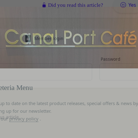
ービス以外のサービス又は提携パートナーが提供するサービスについて
Yes
Did you read this article?
、お客様情報を第三者と共有することがあります。（以下、当社がお客
従ってご利用ください。
います。）
される以下の各用語は各々以下に定める意味を有します。
場合
ービス）
意を得た場合、お客様情報（個人情報の場合もあります。）を第三者で
ービスは、次の各号に掲げるサービスとします。
Member login
ります。
トが提供する情報サービス
者との共有
各種サービス
析、メール送信、ホスティングサービス、カスタマーサービスなどを当
定めるサービスの内容を変更することができるものとします。
Password
、または、当社のマーケティングのサポートを行う第三者に対して、お
本サービスの会員登録ページから当社の指定する方法に従い、会員登録
に対して会員登録の申し込みが行われた場合には、登録手続きにおいて
eteria Menu
携のための共有
行ったものとみなします。
k、Googleアカウント、Twitterその他の外部サービスとの連携また
申請した者が以下の各号のいずれかの事由に該当する場合は、登録を拒
外部サービス運営会社にお客様情報を提供することがあります。
up to date on the latest product releases, special offers & news b
ng up for our newsletter.
登録情報の全部又は一部につき虚偽、誤記又は記載漏れがあった場合
において、法律、規則、法的手段または公的もしくは政府機関からの要
 our
privacy policy
.
、本サービス又は当社が提供するその他のサービスの利用に際して、
us article
一部を開示することが必要になる場合があります。
を受けたことがあり、又は現在受けている場合
障、法の執行またはその他の交易の実現のために必要または適切である
後見人、被保佐人又は被補助人のいずれかであって、法定代理人、後見
一部を公開することがあります。