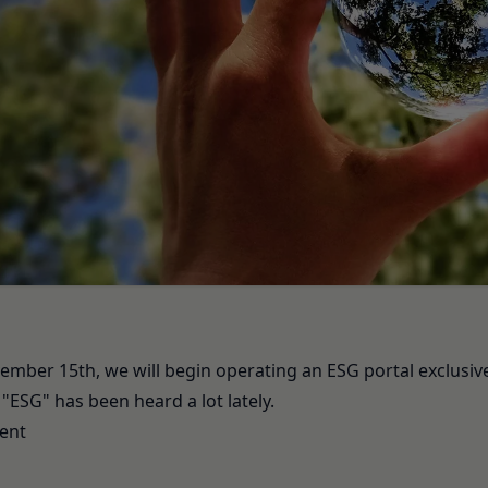
別、職業等プロフィールに関する情報
 see
here
.
話番号、住所等連絡先に関する情報
利用契約を当社と締結している方をいいます。
セス者の本人確認に必要なパスワード等のその他の情報
Close
当社が定める方法を通じてお客様が入力または送信する情報
、契約者が本サービスの利用を認めた特定の法人、団体、個人の第三者
おいて取得すると定めた情報
のために本サービスを利用されているものとみなします。
携帯端末上で当社のサービスを利用する場合、当社は、端末識別子お
を承認いただいた上、本サービス所定の手続きに従い会員登録を申請し
。また、当社は、お客様が端末に関連付けた名前、端末の種類、電話番
、個人をいいます。
ルアドレスなど、お客様が提供することを選択したその他のあらゆる情
希望する法人、団体、個人をいいます。
は携帯端末上で当社のサービスを利用し、そこで位置情報を提供するこ
に従って、登録希望者が行う本サービスの利用登録をいいます。
報を取得することがあります。通常はお客様のブラウザや端末の設定に
した場合には当社のサービスの一部が利用できなくなくなることがあり
者が会員登録時に登録した当社が定める情報、本サービス利用中に当社
に関する情報
mber 15th, we will begin operating an ESG portal exclusiv
ービスを利用する際、直接当社に提供した情報および当社のサービスを
れらの情報について利用者自身が追加、変更を行った場合の当該情報を
"ESG" has been heard a lot lately.
て提供した情報を、当社は取得・保管することがあります。お客様のサ
ent
関する情報も取得することがあります。
本サービスの利用に関する権利の総体をいいます。
携により取得する情報