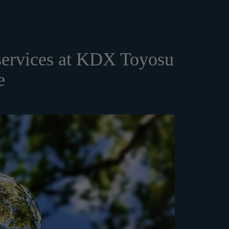
services at KDX Toyosu
e
個人情報の保護に関す
。）のご利用規約（以
りした情報を取り扱
rmation.
意いただく必要があり
ます。
といいます。）をご提
。
ours). For the Amazon