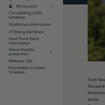
氏名、生年月日、性
「契約者」
Gift Card terms, please
My Account
メールアドレス、電
本利用規約に基づく
アカウントへのアク
Our building's ESG
「利用者」
initiatives
入力フォームその他
本利用規約に基づき
当社が各サービスに
Shuttle bus information
用者は契約者の事業
端末情報
1F Dining Hall Menu
「会員」
お客様が、端末または
本規約の内容の全て
Food Truck Event
する場合があります
Information
た特定の法人、団体
ー名、もしくはメー
About disaster
「登録希望者」
ります。
prevention
本サービスの利用を
位置情報
Wellness Tips
「会員登録」
お客様が、端末また
第4条に規定する方法
Distribution Content
は、お客様の位置情
Schedule
「登録情報」
できますが、無効に
登録希望者及び利用
お客様のアクション
From Nove
お客様が、当社のサ
を求めた情報及びこ
The word 
ービス提供者を通じ
「アカウント」
Environm
の利用者との交流に
各会員が保有する、
Social
外部サービスとの連
「パスワード」