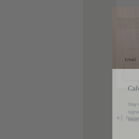
第三者への提供等
当社が提供する本サ
当社は、以下の場合
られる利用規約等に
方を「提供先」とい
本契約において使用
お客様の同意を得た
第3条（提供されるサ
当社は、お客様の同
当社が提供する本サ
に提供することがあ
ESGポータルサイ
第三者サービス提供
前各号に付随する
支払処理、データ分
当社は、前項各号に
Email
第4条（会員登録）
スを提供する第三者
会員登録手続きは、
とがあります。
ものとします。当社
Caf
外部サービスとの連
人が当該申し込みを
当社は、Faceboo
当社は、会員登録を
認証にあたり、当該
Stay 
す。
法律上の理由
signi
当社に提供された
お客様の居住国内外
Read
当該登録希望者が
Previo
様情報の全部または
等の利用停止措置
当社は、国家安全保
未成年者、成年被
様情報の全部または