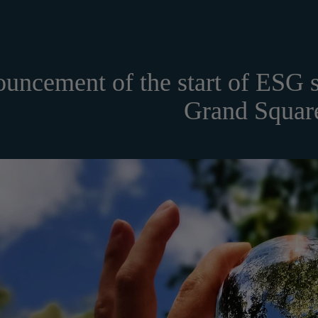
uncement of the start of ESG 
Grand Squar
以下「当社」といいます。）は、当社が運営する各サービスにおいて、
運営するESGポータルサイトサービス（以下「本サービス」といいます
cate usable on Amazon.co.jp.
する法令等を遵守するとともに、以下の方針に沿ってお客様からお預か
ます。）を下記の通り定めます。
 will be sent to the email address registered in your member info
密性の保持に努めます。
される方は、ご登録される前に本規約を必ずお読みになり、本規約に同
rs from issuance.
ard:
は、個人情報保護法および関連法令によります。
および取得方法
card number provided in the email.
する情報
の各号に掲げる用語の意義は、当該各号に定めるところによるものとし
card
.
社のサービスの登録手続を行う場合、以下の情報（以下「お客様情報」
number and select
Apply to your balance
.
ります。
ポータルサイト及び連携により利用できるすべてのサービスをいいます
Gift Cards, please contact Amazon Customer Service (0120-999-373 / 24 h