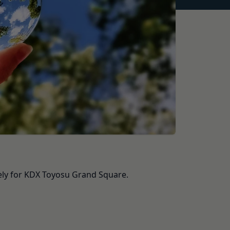
をいいます。なお、利
よびIPアドレスを取得
、当社がこれを承認し
号、国、およびユーザ
報を取得する場合があ
とを認めた場合、当社
より無効にすることが
ます。
が必要と判断して登録
ely for KDX Toyosu Grand Square.
提供している第三者サ
いいます。
ービスご利用状況、他