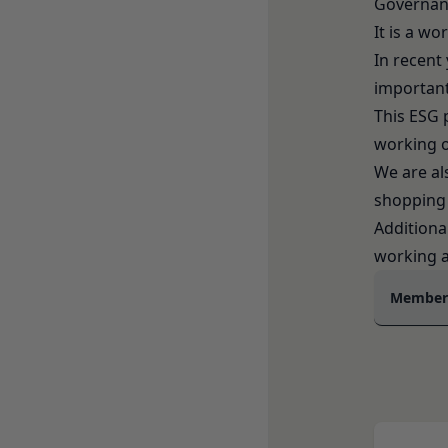
Governan
外部サービスでお客様
登録情報と組み合わ
を認めた情報を取得
It is a wo
「提携パートナー」
取得した個人情報等
In recent
当社との間で締結す
当社は、お客様から
important
供し、又はその運営
で利用します。
第2条（総則・適用範
This ESG 
Cookie（クッキー）
本規約は、会員と当
当社は、お客様にとっ
working 
び当社と会員との権
す。これに類似の技術
We are al
当社が、当社ウェブサ
クッキーは、ウェブ
shopping 
法により本サービス
で、これを利用するこ
Additional
加規定又はルール等
ンテンツ、参照順序等
working 
す。
合わせによっても個人
当社は、本規約を変
お客様がご自身に関
Membersh
きるものとします。
を拒否することも可
前項による本規約の
くなることがありま
内容並びにその効力発
適正管理
当社は、お客様情報
ものとします。ただ
当社の通常の事業運
略することができま
方法で消去します。
本規約変更の効力発