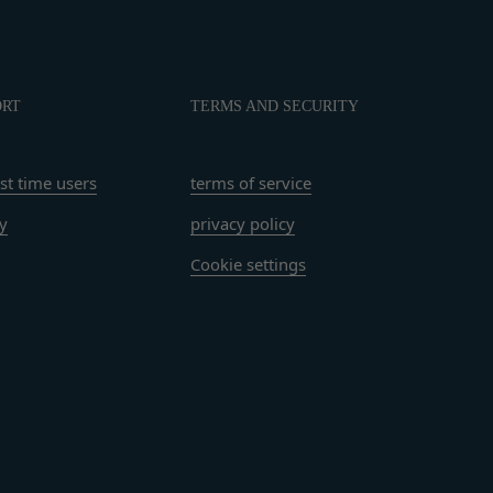
る損害について、当社
損害について、当社は
おります。お客さまが
んので、その場合には
該お客様IDおよびパ
ORT
TERMS AND SECURITY
会員に帰属するものと
改善を実施します。
rst time users
terms of service
ry
privacy policy
場合
おそれのある行為を行
Cookie settings
し、必要に応じて、本
ーについては、当社が
それのある行為
す。但し、法令上お客
たは利益を侵害する行
同意を取得するものと
があり、これら外部サ