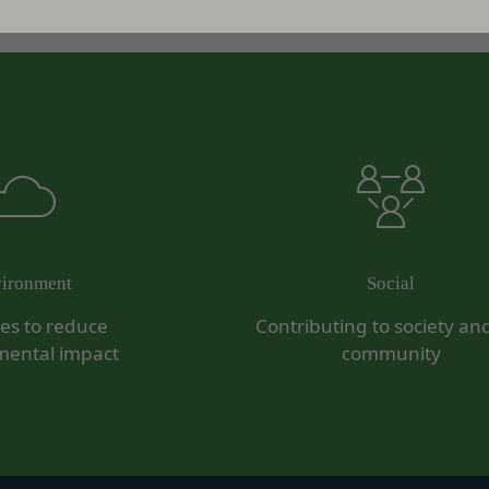
なかった場合
規約の執行、当社の運営またはお客様の保護のために、開示が合理的に
虚偽の事項が含まれている場合
全部または一部を開示することがあります。
約に違反した者またはその関係者であると当社が判断した場合
暴力団、暴力団員、右翼団体、反社会的勢力、その他これに準ずるも
は譲渡に際し、当社が取得した個人情報の全部または一部を関係者に移
たは資金提供その他を通じて反社会的勢力等の維持、運営もしくは経
力等との何らかの交流もしくは関係を行っていると当社が判断した場
するため委託先にお客様情報を提供または開示する場合、当該委託先に
適当でないと当社が判断した場合
更）
第三者への開示・提供および当社の提供目的以外の目的での利用を行わ
内容の全部または一部に関して変更が生じた場合、直ちに当社所定の方
ものとします。
人情報の内容を確認、訂正または利用停止を希望される場合には、個人
変更手続きを行わなかった場合には、既に登録済みの情報に基づく処理
ironment
Social
を負う範囲において、速やかに対応させていただきます。
め承諾します。
ives to reduce
Contributing to society an
は、本人確認をさせていただく場合があります。
定める変更手続きを行わなかったことにより生じた損害について、当社
mental impact
community
意見、ご質問、苦情のお申し出その他個人情報の取り扱いに関するお問
スワードの管理）
ます。
際に会員本人が設定し、承認・登録されたお客様IDおよびパスワー
合わせ
ものとします。
答いたします。
よびパスワードの第三者への譲渡、承継、名義変更、貸与、開示又は
よっては回答にお時間をいただく場合や、ご返答できない場合がござい