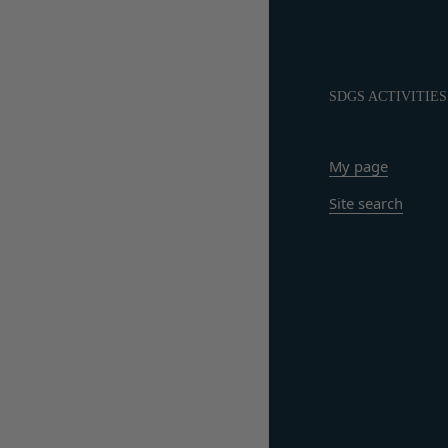
承いただきますよう
会員のお客様IDおよ
「@goyoh.jp
は一切責任を負わない
メールによるお問い合
一切の責任を負わな
お使いのブラウザがS
当社は、当社所定の方
SDGS ACTIVITIES
お電話でのお問い合
スワードに基づく会
組織・体制
します。
当社は、管理担当役
My page
第7条（会員の退会）
免責
会員は、当社所定の
当社は、以下の場合
Site search
第8条（禁止事項）
お客様ご本人が本サ
会員は、本サービス
お客様が自ら本サー
ってはならないもの
改善
本規約および法令
当社は、利用者情報
会員登録または登
ポリシーをお客様の
本サービスの運営
別途定める場合を除
当社または第三者
様の同意が必要とな
為
します。
当社または第三者
その他の注意事項
当社もしくは第三
当社が提供するサー