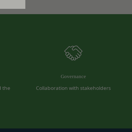
必要であると判断する
のを意味します。以下
転することがありま
営に協力もしくは関与
合
対し、適切な取扱いお
ないよう適切に管理お
法により登録内容を変
情報保護法その他の法
を適正・有効なものと
Governance
d the
Collaboration with stakeholders
は一切責任を負いませ
い合わせは、下記の窓
ドの利用、管理につい
漏洩してはならないも
ます。あらかじめご了