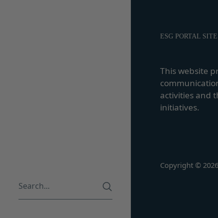
お客様IDおよびパ
ービスにおける内容
同業者の再販など
その他、当社が不
ESG PORTAL SITE
会員の行為が本規約
の抹消、当社が提供す
定義します。）の削
This website p
当社が前項に定める
communication
当該措置により会員
activities and 
第9条（当社が提供す
initiatives.
本サービスを通じて
等（以下「コンテン
テンツの使用を許諾
目的の如何を問わず
改変、転用、転送、
Copyright © 202
会員は、前2項の規定
するとともに当社に
第10条（会員が提供
当社所定の方法によ