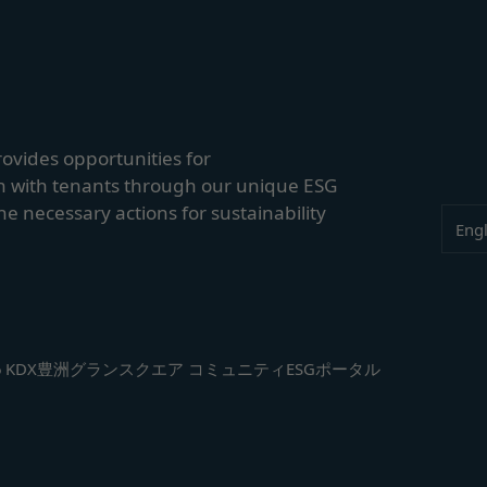
スワードを不正に使用する行為
や利用者情報の保護については、当社は一切責任を負いません。
、営利目的で商品等を購入する行為
適切と判断する行為
に違反すると当社が判断した場合、当社は、通知または催告をすること
Close
る一切のサービスの利用禁止、停止、本サービス上に公開した提供物（
除その他の必要な措置を講じることができるものとします。
rovides opportunities for
措置を講じた場合において、当社は、会員に対し、当該措置を講じた理
 with tenants through our unique ESG
に生じた損害を賠償する義務並びにその他一切の義務を負わないものと
the necessary actions for sustainability
Lang
Engl
るコンテンツに関する知的財産権等）
会員に提供する文章、イラスト、デザイン、写真、画像、ロゴ、アイコ
ツ」といいます。）の著作権、商標権およびその他の知的財産権は全て
する者に帰属するものであり、会員はこれらの権利を侵害する行為を行
、本サービスのコンテンツその他掲載内容の全部または一部を権利者の
配布、掲示、販売、出版など）する行為は固く禁止します。
6
KDX豊洲グランスクエア コミュニティESGポータル
に違反して第三者との間で問題が生じた場合、自己の責任と費用にお
何等の損害、損失または不利益等を与えないものとします。
する提供物に関する知的財産権等）
り会員が提供する商品レビュー、画像データその他一切の提供物（以下