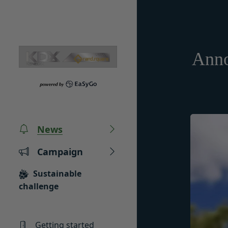
Skip to content
Anno
Privacy policy
Terms of service
Amazon Gift Card
News
株式会社GOYOH（
株式会社GOYOHが
A digital gift certifi
る法律、その他関連
下「本規約」といい
The gift card number
Campaign
い、正確性および機
本サービスをご利用
It is valid for 10 yea
How to redeem the gift c
本文中の用語の定義
ます。
Sustainable
当社が取得する情報
第1条（定義）
challenge
Have ready the gift 
お客様から直接取得
本規約において、次
Go to
Redeem a gift 
当社は、お客様が当
「本サービス」
Enter the gift card 
供いただく場合があ
当社が提供するESG
Getting started
For how to use Amazon 