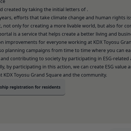
ce
が利用するIDおよびその他外部サービスのプライバシー設定により
せて、会員とその他の者とを識別するために用いられる符号をいいます
することがあります。
rd created by taking the initial letters of .
の利用目的
 years, efforts that take climate change and human rights i
る契約に基づき、本サービスと提携するサービス（以下「提携サービス
ご提供いただいたお客様情報を、当社各サービスの利用規約において定
, not only for creating a more livable world, but also for 
を行う者をいいます。
囲）
portal is a service that helps create a better living and bus
について
社間において本サービスの利用に関し適用され、登録手続き完了後の本
てより使いやすく、より価値ある情報を提供するためにCookie(以
on improvements for everyone working at KDX Toyosu Gran
利義務関係を定めるものです。
を含みます。)を使用することがあります。
so planning campaigns from time to time where you can ea
イト上に本サービスに関する個別規定や追加規定を掲載する場合、又
サイトを利用されたときにご利用のパソコンや携帯端末に一時的にデー
and contributing to society by participating in ESG-related
に関するルール等を発信する場合、それらは本規約の一部を構成するも
とにより当社のサーバに、当社サイト内におけるお客様の行動履歴(ア
ly, by participating in this action, we can create ESG value
が本規約と抵触する場合には、当該個別規定、追加規定又はルール等が
)や、年齢や性別、職業、居住地域、位置情報等個人が特定できない属
at KDX Toyosu Grand Square and the community.
が特定できないもの)を取得することがあります。
更する必要が生じた場合には、会員の明示の承諾を得ることなく、本規
する情報の取得を望まれない場合は、ブラウザや携帯端末の設定により
ip registration for residents
能です。なお、クッキーの受け取りを拒否された場合、当社のサービス
変更をするときは、その効力発生日を定め、かつ、本規約を変更する旨
す。
生日を、会員に対し、本規約変更の効力発生日前に、第11条に定め
への不正なアクセスや漏洩等を防ぐため、セキュリティーの維持に努め
し、文言の修正等、会員に不利益を与えるものではない軽微な変更の場
営に照らして当社が不要と判断した場合、お客様から取得したお客様情
す。
生日後に本サービスの利用を行った場合、会員は本規約の変更に同意し