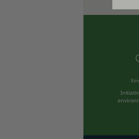
の同意等を得てい
当社は、当社の利用
会員登録の申請に
場合、お客様情報の
過去に当社との契
売却または合併
反社会的勢力等（
組織再編、合併また
同じ。）であるま
す。
する等反社会的勢
委託先等の管理
当社は、業務を委託
その他会員登録が
第5条（登録内容の変
よび保護を行わせ、
会員は、登録情報の
よび監督します。
更する手続きを行う
開示・訂正等
お客様がご自身の個
会員が前項に定める
Env
令により当社が義務
することをあらかじ
Initiat
なお、かかる場合に
会員が本条第１項に
environ
お問い合わせ
ん。
開示等のご希望、ご
第6条（IDおよびパ
口までお願いいたし
会員は、会員登録等の
メールによるお問い
て一切の責任を負う
営業時間内に順次回
会員は、お客様IDお
お問い合わせ内容に
のとします。