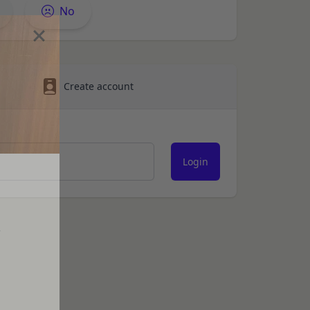
は、各サービスに定め
No
様情報を提供した相手
ある会社、組織、個人
Create account
社の代理で行うサービ
客様情報を提供するこ
を希望する本人が行う
氏名等を入力された本
は外部サービスを利用した
否することがありま
y
求により、当社がお客
過去にアカウント削除
と判断した場合、お客
人､保佐人又は補助人