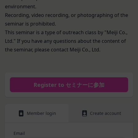
情報を安全かつ合理的な方法で消去します。
ビスに定められる利用規約等に従ってご利用くださ
environment.
第三者への提供等
い。
当社は、以下の場合、お客様情報を第三者と共有す
Recording, video recording, or photographing of the
本契約において使用される以下の各用語は各々以下
ることがあります。（以下、当社がお客様情報を提
seminar is prohibited.
に定める意味を有します。
供した相手方を「提供先」といいます。）
第3条（提供されるサービス）
This seminar is a type of outreach class by "Meiji Co.,
お客様の同意を得た場合
当社が提供する本サービスは、次の各号に掲げるサ
Ltd." If you have any questions about the content of
当社は、お客様の同意を得た場合、お客様情報（個
ービスとします。
the seminar, please contact Meiji Co., Ltd.
人情報の場合もあります。）を第三者である会社、
ESGポータルサイトが提供する情報サービス
組織、個人に提供することがあります。
前各号に付随する各種サービス
第三者サービス提供者との共有
当社は、前項各号に定めるサービスの内容を変更す
支払処理、データ分析、メール送信、ホスティング
ることができるものとします。
第4条（会員登録）
サービス、カスタマーサービスなどを当社の代理で
Register to セミナーに参加
会員登録手続きは、本サービスの会員登録ページか
行うサービスを提供する第三者、または、当社のマ
ら当社の指定する方法に従い、会員登録を希望する
ーケティングのサポートを行う第三者に対して、お
本人が行うものとします。当社に対して会員登録の
客様情報を提供することがあります。
申し込みが行われた場合には、登録手続きにおいて
Member login
Create account
外部サービスとの連携のための共有
氏名等を入力された本人が当該申し込みを行ったも
当社は、Facebook、Googleアカウント、Twitter
のとみなします。
その他の外部サービスとの連携または外部サービス
Email
当社は、会員登録を申請した者が以下の各号のいず