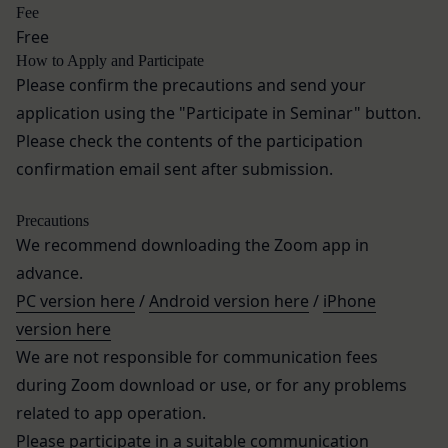
用のパソコンや携帯端末に一時的にデータを保存さ
Fee
ルール等が優先されるものとします。
せるもので、これを利用することにより当社のサー
Free
当社は、本規約を変更する必要が生じた場合には、
バに、当社サイト内におけるお客様の行動履歴(ア
How to Apply and Participate
会員の明示の承諾を得ることなく、本規約を変更す
クセスしたURL、コンテンツ、参照順序等)や、年
Please confirm the precautions and send your
ることができるものとします。
齢や性別、職業、居住地域、位置情報等個人が特定
application using the "Participate in Seminar" button.
前項による本規約の変更をするときは、その効力発
できない属性情報(それらの組み合わせによっても
Please check the contents of the participation
生日を定め、かつ、本規約を変更する旨及び変更後
個人が特定できないもの)を取得することがありま
confirmation email sent after submission.
の本規約の内容並びにその効力発生日を、会員に対
す。
し、本規約変更の効力発生日前に、第11条に定め
お客様がご自身に関する情報の取得を望まれない場
Precautions
る方法により通知するものとします。ただし、文言
合は、ブラウザや携帯端末の設定により、クッキー
We recommend downloading the Zoom app in
の修正等、会員に不利益を与えるものではない軽微
の受け取りを拒否することも可能です。なお、クッ
advance.
な変更の場合には、当該通知を省略することができ
キーの受け取りを拒否された場合、当社のサービス
ます。
PC version here
/
Android version here
/
iPhone
の一部がご利用できなくなることがあります。
本規約変更の効力発生日後に本サービスの利用を行
version here
適正管理
当社は、お客様情報への不正なアクセスや漏洩等を
った場合、会員は本規約の変更に同意したものとみ
We are not responsible for communication fees
防ぐため、セキュリティーの維持に努めます。ま
なします。
during Zoom download or use, or for any problems
た、当社は、当社の通常の事業運営に照らして当社
当社が提供する本サービス以外のサービス又は提携
related to app operation.
が不要と判断した場合、お客様から取得したお客様
パートナーが提供するサービスについては、各サー
Please participate in a suitable communication