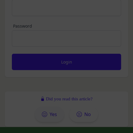
を利用した認証にあたり、当該外部サービス運営会
れかの事由に該当する場合は、登録を拒否すること
社にお客様情報を提供することがあります。
があります。
法律上の理由
当社に提供された登録情報の全部又は一部につ
お客様の居住国内外において、法律、規則、法的手
Password
き虚偽、誤記又は記載漏れがあった場合
段または公的もしくは政府機関からの要求により、
当該登録希望者が、本サービス又は当社が提供
当社がお客様情報の全部または一部を開示すること
するその他のサービスの利用に際して、過去に
が必要になる場合があります。
アカウント削除等の利用停止措置を受けたこと
当社は、国家安全保障、法の執行またはその他の交
があり、又は現在受けている場合
易の実現のために必要または適切であると判断した
未成年者、成年被後見人、被保佐人又は被補助
場合、お客様情報の全部または一部を公開すること
人のいずれかであって、法定代理人、後見人､保
があります。
佐人又は補助人の同意等を得ていなかった場合
当社は、当社の利用規約の執行、当社の運営または
会員登録の申請に虚偽の事項が含まれている場
お客様の保護のために、開示が合理的に必要である
合
と判断する場合、お客様情報の全部または一部を開
Did you read this article?
過去に当社との契約に違反した者またはその関
示することがあります。
係者であると当社が判断した場合
売却または合併
Yes
No
反社会的勢力等（暴力団、暴力団員、右翼団
組織再編、合併または譲渡に際し、当社が取得した
体、反社会的勢力、その他これに準ずるものを
個人情報の全部または一部を関係者に移転すること
意味します。以下同じ。）であるまたは資金提