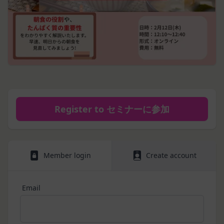
How to redeem the gift card:
持に努めます。
本規約を必ずお読みになり、本規約に同意いただく
本文中の用語の定義は、個人情報保護法および関連
必要があります。
Have ready the gift card number provided in the
第1条（定義）
法令によります。
email.
本規約において、次の各号に掲げる用語の意義は、
当社が取得する情報および取得方法
Go to
Redeem a gift card
.
お客様から直接取得する情報
当該各号に定めるところによるものとします。
Enter the gift card number and select
Apply to
当社は、お客様が当社のサービスの登録手続を行う
「本サービス」
your balance
.
場合、以下の情報（以下「お客様情報」といいま
当社が提供するESGポータルサイト及び連携により
For how to use Amazon Gift Cards, please contact
す。）をご提供いただく場合があります。
利用できるすべてのサービスをいいます。
Amazon Customer Service (0120-999-373 / 24 hours).
氏名、生年月日、性別、職業等プロフィールに関す
For the Amazon Gift Card terms, please see
here
.
「契約者」
Register to セミナーに参加
る情報
本利用規約に基づく利用契約を当社と締結している
メールアドレス、電話番号、住所等連絡先に関する
Close
方をいいます。
情報
「利用者」
アカウントへのアクセス者の本人確認に必要なパス
Member login
Create account
本利用規約に基づき、契約者が本サービスの利用を
ワード等のその他の情報
認めた特定の法人、団体、個人の第三者をいいま
入力フォームその他当社が定める方法を通じてお客
す。なお、利用者は契約者の事業のために本サービ
Email
様が入力または送信する情報
スを利用されているものとみなします。
当社が各サービスにおいて取得すると定めた情報
「会員」
端末情報
本規約の内容の全てを承認いただいた上、本サービ