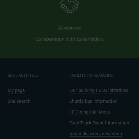
営業時間内に順次回答いたします。
認・登録されたお客様IDおよびパスワードの利
お問い合わせ内容によっては回答にお時間をいただ
用、管理について一切の責任を負うものとします。
く場合や、ご返答できない場合がございます。あら
会員は、お客様IDおよびパスワードの第三者への
かじめご了承いただきますようお願い致します。
譲渡、承継、名義変更、貸与、開示又は漏洩しては
Governance
「@goyoh.jp」を含むメールアドレスから受信でき
ならないものとします。
Collaboration with stakeholders
るよう、あらかじめご設定ください。
会員のお客様IDおよびパスワードの使用上の過失
メールによるお問い合わせについて、お客さまの個
または第三者による不正使用等に起因する損害につ
人情報保護のため、SSL通信を使用しております。
いて、当社は一切責任を負わないものとします。
お客さまがお使いのブラウザがSSL通信非対応の場
会員のお客様IDおよびパスワードの失念に起因す
合には、このお問い合わせフォームは利用できませ
る損害について、当社は一切の責任を負わないもの
SDGS ACTIVITIES
FACILITY INFORMATION
んので、その場合にはお電話でのお問い合わせをお
とします。
願いいたします。
My page
Our building's ESG initiatives
当社は、当社所定の方法により会員のお客様IDお
組織・体制
よびパスワードの一致を確認した場合、当該お客様
Site search
Shuttle bus information
当社は、管理担当役員を利用者情報管理責任者と
IDおよびパスワードに基づく会員が、本サービス
し、利用者情報の適正な管理及び継続的な改善を実
1F Dining Hall Menu
を利用したものとみなし、その場合の責任は全て当
施します。
該会員に帰属するものとします。
Food Truck Event Information
免責
第7条（会員の退会）
当社は、以下の場合には、何らの責任を負いませ
About disaster prevention
会員は、当社所定の退会手続の完了により、会員登
ん。