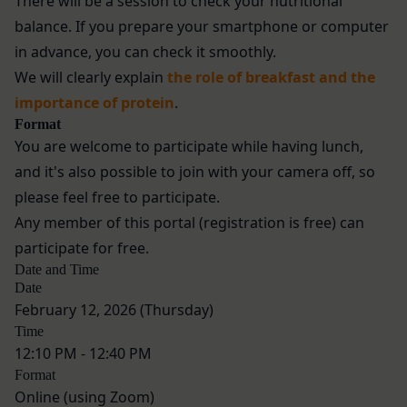
There will be a session to check your nutritional
当社は取得・保管することがあります。お客様のサ
登録情報と組み合わせて、会員とその他の者とを識
balance. If you prepare your smartphone or computer
ービスご利用状況、他の利用者との交流に関する情
別するために用いられる符号をいいます。
in advance, you can check it smoothly.
報も取得することがあります。
「提携パートナー」
We will clearly explain
the role of breakfast and the
外部サービスとの連携により取得する情報
当社との間で締結する契約に基づき、本サービスと
importance of protein
.
外部サービスでお客様が利用するIDおよびその他
提携するサービス（以下「提携サービス」といいま
Format
外部サービスのプライバシー設定によりお客様が提
す。）を提供し、又はその運営を行う者をいいま
You are welcome to participate while having lunch,
携先に開示を認めた情報を取得することがありま
す。
and it's also possible to join with your camera off, so
す。
第2条（総則・適用範囲）
取得した個人情報等の利用目的
please feel free to participate.
本規約は、会員と当社間において本サービスの利用
当社は、お客様からご提供いただいたお客様情報
に関し適用され、登録手続き完了後の本サービスの
Any member of this portal (registration is free) can
を、当社各サービスの利用規約において定める利用
提供条件及び当社と会員との権利義務関係を定める
participate for free.
目的の範囲内で利用します。
ものです。
Date and Time
Cookie（クッキー）について
Date
当社が、当社ウェブサイト上に本サービスに関する
当社は、お客様にとってより使いやすく、より価値
February 12, 2026 (Thursday)
個別規定や追加規定を掲載する場合、又は第11条
ある情報を提供するためにCookie(以下「クッキ
Time
に定める方法により本サービスに関するルール等を
ー」といいます。これに類似の技術を含みます。)
12:10 PM - 12:40 PM
発信する場合、それらは本規約の一部を構成するも
を使用することがあります。
Format
のとし、個別規定、追加規定又はルール等が本規約
クッキーは、ウェブサイトを利用されたときにご利
Online (using Zoom)
と抵触する場合には、当該個別規定、追加規定又は