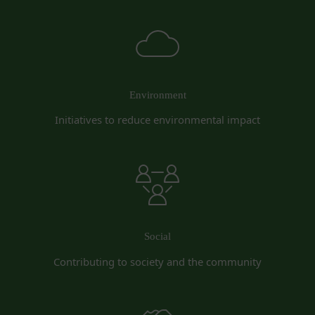
があります。
供その他を通じて反社会的勢力等の維持、運営
委託先等の管理
当社は、業務を委託するため委託先にお客様情報を
もしくは経営に協力もしくは関与する等反社会
提供または開示する場合、当該委託先に対し、適切
的勢力等との何らかの交流もしくは関係を行っ
な取扱いおよび保護を行わせ、第三者への開示・提
ていると当社が判断した場合
供および当社の提供目的以外の目的での利用を行わ
その他会員登録が適当でないと当社が判断した
Environment
ないよう適切に管理および監督します。
場合
Initiatives to reduce environmental impact
開示・訂正等
第5条（登録内容の変更）
お客様がご自身の個人情報の内容を確認、訂正また
会員は、登録情報の内容の全部または一部に関して
は利用停止を希望される場合には、個人情報保護法
変更が生じた場合、直ちに当社所定の方法により登
その他の法令により当社が義務を負う範囲におい
録内容を変更する手続きを行うものとします。
て、速やかに対応させていただきます。
会員が前項に定める変更手続きを行わなかった場合
なお、かかる場合には、本人確認をさせていただく
には、既に登録済みの情報に基づく処理を適正・有
場合があります。
効なものとすることをあらかじめ承諾します。
Social
お問い合わせ
会員が本条第１項に定める変更手続きを行わなかっ
開示等のご希望、ご意見、ご質問、苦情のお申し出
たことにより生じた損害について、当社は一切責任
Contributing to society and the community
その他個人情報の取り扱いに関するお問い合わせ
を負いません。
は、下記の窓口までお願いいたします。
第6条（IDおよびパスワードの管理）
メールによるお問い合わせ
会員は、会員登録等の際に会員本人が設定し、承