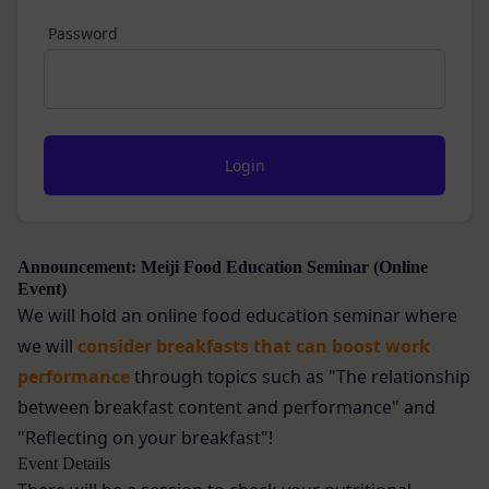
お客様が、端末または携帯端末上で当社のサービス
ス所定の手続きに従い会員登録を申請し、当社がこ
を利用する場合、当社は、端末識別子およびIPアド
Password
れを承認した特定の法人、団体、個人をいいます。
レスを取得する場合があります。また、当社は、お
「登録希望者」
客様が端末に関連付けた名前、端末の種類、電話番
本サービスの利用を希望する法人、団体、個人をい
号、国、およびユーザー名、もしくはメールアドレ
います。
スなど、お客様が提供することを選択したその他の
「会員登録」
あらゆる情報を取得する場合があります。
第4条に規定する方法に従って、登録希望者が行う
位置情報
本サービスの利用登録をいいます。
お客様が、端末または携帯端末上で当社のサービス
「登録情報」
を利用し、そこで位置情報を提供することを認めた
登録希望者及び利用者が会員登録時に登録した当社
Announcement: Meiji Food Education Seminar (Online
場合、当社は、お客様の位置情報を取得することが
Event)
が定める情報、本サービス利用中に当社が必要と判
あります。通常はお客様のブラウザや端末の設定に
We will hold an online food education seminar where
断して登録を求めた情報及びこれらの情報について
より無効にすることができますが、無効にした場合
we will
consider breakfasts that can boost work
利用者自身が追加、変更を行った場合の当該情報を
には当社のサービスの一部が利用できなくなくなる
performance
through topics such as "The relationship
いいます。
ことがあります。
「アカウント」
between breakfast content and performance" and
お客様のアクションに関する情報
お客様が、当社のサービスを利用する際、直接当社
各会員が保有する、本サービスの利用に関する権利
"Reflecting on your breakfast"!
に提供した情報および当社のサービスを提供してい
の総体をいいます。
Event Details
る第三者サービス提供者を通じて提供した情報を、
「パスワード」