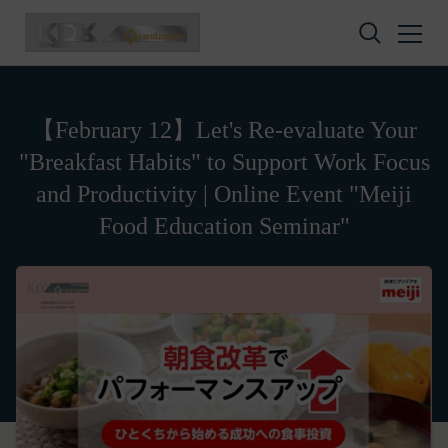
Skip to content
【February 12】Let's Re-evaluate Your
"Breakfast Habits" to Support Work Focus
and Productivity | Online Event "Meiji
Food Education Seminar"
Privacy policy
Terms of service
Amazon Gift Card
株式会社GOYOH（以下「当社」といいます。）
株式会社GOYOHが運営するESGポータルサイトサ
A digital gift certificate usable on Amazon.co.jp.
は、当社が運営する各サービスにおいて、個人情報
ービス（以下「本サービス」といいます。）のご利
The gift card number will be sent to the email
の保護に関する法律、その他関連する法令等を遵守
用規約（以下「本規約」といいます。）を下記の通
address registered in your member
するとともに、以下の方針に沿ってお客様からお預
り定めます。
information.
かりした情報を取り扱い、正確性および機密性の保
本サービスをご利用される方は、ご登録される前に
It is valid for 10 years from issuance.