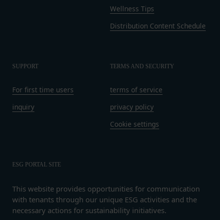
録を抹消することができます。
Wellness Tips
お客様ご本人が本サービスの機能又は別の手段を用
第8条（禁止事項）
いて第三者に利用者情報を明らかにした場合
Distribution Content Schedule
会員は、本サービスの利用に際して、以下の各号の
お客様が自ら本サービス上に入力した情報等によ
いずれかに該当する行為または該当するおそれのあ
り、個人を識別し得る状態に至った場合
る行為を行ってはならないものとします。
改善
本規約および法令に違反する行為、犯罪に結び
SUPPORT
TERMS AND SECURITY
当社は、利用者情報の取扱いに関する運用状況を適
つく行為または公序良俗に反する行為
宜見直し、継続的な改善に努めるものとし、必要に
会員登録または登録内容の変更の際に虚偽の会
For first time users
terms of service
応じて、本ポリシーをお客様の事前の了承を得るこ
員情報を入力する行為
inquiry
privacy policy
となく変更することがあります。変更後の本ポリシ
本サービスの運営を妨害するおそれのある行為
ーについては、当社が別途定める場合を除いて、当
Cookie settings
または本サービスに支障を生じさせるおそれの
社ウェブサイトでの公示後、すぐに効力が発生する
ある行為
ものとします。但し、法令上お客様の同意が必要と
当社または第三者の財産権、プライバシー権、
なるような内容の変更を行うときは、当社が定める
著作権等の知的財産権、その他の権利または利
ESG PORTAL SITE
方法により、お客様の同意を取得するものとしま
益を侵害する行為
す。
This website provides opportunities for communication
当社または第三者を誹謗、中傷する行為
その他の注意事項
with tenants through our unique ESG activities and the
当社もしくは第三者に対して、迷惑、不利益ま
当社が提供するサービスは、当社が管理するサービ
necessary actions for sustainability initiatives.
たは損害を与える行為
ス以外のサービスへのリンクを含む場合があり、こ