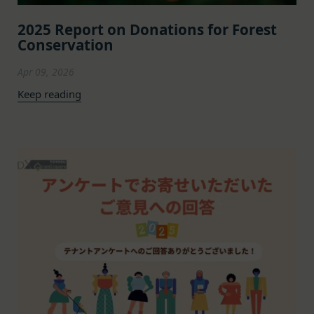
当社が各サービスにおいて取得すると定めた情報
「会員」
端末情報
2025 Report on Donations for Forest
本規約の内容の全てを承認いただいた上、本サービ
お客様が、端末または携帯端末上で当社のサービス
Conservation
ス所定の手続きに従い会員登録を申請し、当社がこ
を利用する場合、当社は、端末識別子およびIPアド
れを承認した特定の法人、団体、個人をいいます。
レスを取得する場合があります。また、当社は、お
Apr 09, 2026
「登録希望者」
客様が端末に関連付けた名前、端末の種類、電話番
Keep reading
本サービスの利用を希望する法人、団体、個人をい
号、国、およびユーザー名、もしくはメールアドレ
います。
スなど、お客様が提供することを選択したその他の
「会員登録」
あらゆる情報を取得する場合があります。
第4条に規定する方法に従って、登録希望者が行う
位置情報
本サービスの利用登録をいいます。
お客様が、端末または携帯端末上で当社のサービス
「登録情報」
を利用し、そこで位置情報を提供することを認めた
登録希望者及び利用者が会員登録時に登録した当社
場合、当社は、お客様の位置情報を取得することが
が定める情報、本サービス利用中に当社が必要と判
あります。通常はお客様のブラウザや端末の設定に
断して登録を求めた情報及びこれらの情報について
より無効にすることができますが、無効にした場合
利用者自身が追加、変更を行った場合の当該情報を
には当社のサービスの一部が利用できなくなくなる
いいます。
ことがあります。
「アカウント」
お客様のアクションに関する情報
お客様が、当社のサービスを利用する際、直接当社
各会員が保有する、本サービスの利用に関する権利