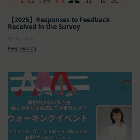
に提供した情報および当社のサービスを提供してい
の総体をいいます。
る第三者サービス提供者を通じて提供した情報を、
「パスワード」
【2025】Responses to Feedback
当社は取得・保管することがあります。お客様のサ
登録情報と組み合わせて、会員とその他の者とを識
Received in the Survey
ービスご利用状況、他の利用者との交流に関する情
別するために用いられる符号をいいます。
報も取得することがあります。
「提携パートナー」
Apr 02, 2026
外部サービスとの連携により取得する情報
当社との間で締結する契約に基づき、本サービスと
Keep reading
外部サービスでお客様が利用するIDおよびその他
提携するサービス（以下「提携サービス」といいま
外部サービスのプライバシー設定によりお客様が提
す。）を提供し、又はその運営を行う者をいいま
携先に開示を認めた情報を取得することがありま
す。
す。
第2条（総則・適用範囲）
取得した個人情報等の利用目的
本規約は、会員と当社間において本サービスの利用
当社は、お客様からご提供いただいたお客様情報
に関し適用され、登録手続き完了後の本サービスの
を、当社各サービスの利用規約において定める利用
提供条件及び当社と会員との権利義務関係を定める
目的の範囲内で利用します。
ものです。
Cookie（クッキー）について
当社が、当社ウェブサイト上に本サービスに関する
当社は、お客様にとってより使いやすく、より価値
個別規定や追加規定を掲載する場合、又は第11条
ある情報を提供するためにCookie(以下「クッキ
に定める方法により本サービスに関するルール等を
ー」といいます。これに類似の技術を含みます。)
発信する場合、それらは本規約の一部を構成するも