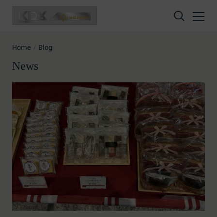
Skip to content
Home
/
Blog
News
Privacy policy
Terms of service
Amazon Gift Card
株式会社GOYOH（以下「当社」といいます。）
株式会社GOYOHが運営するESGポータルサイトサ
A digital gift certificate usable on Amazon.co.jp.
は、当社が運営する各サービスにおいて、個人情報
ービス（以下「本サービス」といいます。）のご利
The gift card number will be sent to the email
の保護に関する法律、その他関連する法令等を遵守
用規約（以下「本規約」といいます。）を下記の通
address registered in your member