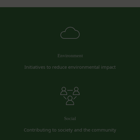
第7条（会員の退会）
当社は、以下の場合には、何らの責任を負いませ
会員は、当社所定の退会手続の完了により、会員登
ん。
録を抹消することができます。
お客様ご本人が本サービスの機能又は別の手段を用
第8条（禁止事項）
いて第三者に利用者情報を明らかにした場合
会員は、本サービスの利用に際して、以下の各号の
お客様が自ら本サービス上に入力した情報等によ
いずれかに該当する行為または該当するおそれのあ
り、個人を識別し得る状態に至った場合
る行為を行ってはならないものとします。
改善
本規約および法令に違反する行為、犯罪に結び
Environment
当社は、利用者情報の取扱いに関する運用状況を適
つく行為または公序良俗に反する行為
Initiatives to reduce environmental impact
宜見直し、継続的な改善に努めるものとし、必要に
会員登録または登録内容の変更の際に虚偽の会
応じて、本ポリシーをお客様の事前の了承を得るこ
員情報を入力する行為
となく変更することがあります。変更後の本ポリシ
本サービスの運営を妨害するおそれのある行為
ーについては、当社が別途定める場合を除いて、当
または本サービスに支障を生じさせるおそれの
社ウェブサイトでの公示後、すぐに効力が発生する
ある行為
ものとします。但し、法令上お客様の同意が必要と
当社または第三者の財産権、プライバシー権、
なるような内容の変更を行うときは、当社が定める
著作権等の知的財産権、その他の権利または利
Social
方法により、お客様の同意を取得するものとしま
益を侵害する行為
Contributing to society and the community
す。
当社または第三者を誹謗、中傷する行為
その他の注意事項