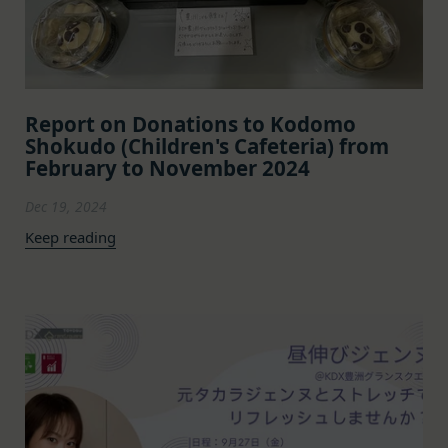
のとみなします。
その他の外部サービスとの連携または外部サービス
当社は、会員登録を申請した者が以下の各号のいず
を利用した認証にあたり、当該外部サービス運営会
れかの事由に該当する場合は、登録を拒否すること
社にお客様情報を提供することがあります。
があります。
法律上の理由
当社に提供された登録情報の全部又は一部につ
Report on Donations to Kodomo
お客様の居住国内外において、法律、規則、法的手
き虚偽、誤記又は記載漏れがあった場合
Shokudo (Children's Cafeteria) from
段または公的もしくは政府機関からの要求により、
February to November 2024
当該登録希望者が、本サービス又は当社が提供
当社がお客様情報の全部または一部を開示すること
するその他のサービスの利用に際して、過去に
が必要になる場合があります。
Dec 19, 2024
アカウント削除等の利用停止措置を受けたこと
当社は、国家安全保障、法の執行またはその他の交
Keep reading
があり、又は現在受けている場合
易の実現のために必要または適切であると判断した
未成年者、成年被後見人、被保佐人又は被補助
場合、お客様情報の全部または一部を公開すること
人のいずれかであって、法定代理人、後見人､保
があります。
佐人又は補助人の同意等を得ていなかった場合
当社は、当社の利用規約の執行、当社の運営または
会員登録の申請に虚偽の事項が含まれている場
お客様の保護のために、開示が合理的に必要である
合
と判断する場合、お客様情報の全部または一部を開
過去に当社との契約に違反した者またはその関
示することがあります。
係者であると当社が判断した場合
売却または合併
反社会的勢力等（暴力団、暴力団員、右翼団