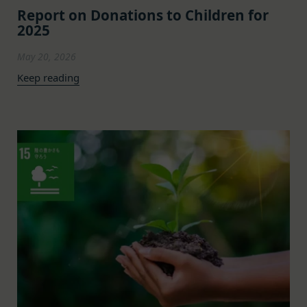
するとともに、以下の方針に沿ってお客様からお預
り定めます。
information.
Report on Donations to Children for
2025
かりした情報を取り扱い、正確性および機密性の保
本サービスをご利用される方は、ご登録される前に
It is valid for 10 years from issuance.
How to redeem the gift card:
持に努めます。
本規約を必ずお読みになり、本規約に同意いただく
May 20, 2026
本文中の用語の定義は、個人情報保護法および関連
必要があります。
Have ready the gift card number provided in the
Keep reading
第1条（定義）
法令によります。
email.
本規約において、次の各号に掲げる用語の意義は、
当社が取得する情報および取得方法
Go to
Redeem a gift card
.
お客様から直接取得する情報
当該各号に定めるところによるものとします。
Enter the gift card number and select
Apply to
当社は、お客様が当社のサービスの登録手続を行う
「本サービス」
your balance
.
場合、以下の情報（以下「お客様情報」といいま
当社が提供するESGポータルサイト及び連携により
For how to use Amazon Gift Cards, please contact
す。）をご提供いただく場合があります。
利用できるすべてのサービスをいいます。
Amazon Customer Service (0120-999-373 / 24 hours).
氏名、生年月日、性別、職業等プロフィールに関す
For the Amazon Gift Card terms, please see
here
.
「契約者」
る情報
本利用規約に基づく利用契約を当社と締結している
メールアドレス、電話番号、住所等連絡先に関する
Close
方をいいます。
情報
「利用者」
アカウントへのアクセス者の本人確認に必要なパス
本利用規約に基づき、契約者が本サービスの利用を
ワード等のその他の情報
認めた特定の法人、団体、個人の第三者をいいま
入力フォームその他当社が定める方法を通じてお客
す。なお、利用者は契約者の事業のために本サービ
様が入力または送信する情報
スを利用されているものとみなします。