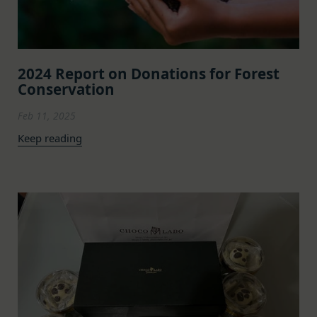
が不要と判断した場合、お客様から取得したお客様
パートナーが提供するサービスについては、各サー
情報を安全かつ合理的な方法で消去します。
ビスに定められる利用規約等に従ってご利用くださ
第三者への提供等
い。
当社は、以下の場合、お客様情報を第三者と共有す
本契約において使用される以下の各用語は各々以下
2024 Report on Donations for Forest
ることがあります。（以下、当社がお客様情報を提
Conservation
に定める意味を有します。
供した相手方を「提供先」といいます。）
第3条（提供されるサービス）
Feb 11, 2025
お客様の同意を得た場合
当社が提供する本サービスは、次の各号に掲げるサ
当社は、お客様の同意を得た場合、お客様情報（個
ービスとします。
Keep reading
人情報の場合もあります。）を第三者である会社、
ESGポータルサイトが提供する情報サービス
組織、個人に提供することがあります。
前各号に付随する各種サービス
第三者サービス提供者との共有
当社は、前項各号に定めるサービスの内容を変更す
支払処理、データ分析、メール送信、ホスティング
ることができるものとします。
第4条（会員登録）
サービス、カスタマーサービスなどを当社の代理で
会員登録手続きは、本サービスの会員登録ページか
行うサービスを提供する第三者、または、当社のマ
ら当社の指定する方法に従い、会員登録を希望する
ーケティングのサポートを行う第三者に対して、お
本人が行うものとします。当社に対して会員登録の
客様情報を提供することがあります。
申し込みが行われた場合には、登録手続きにおいて
外部サービスとの連携のための共有
氏名等を入力された本人が当該申し込みを行ったも
当社は、Facebook、Googleアカウント、Twitter