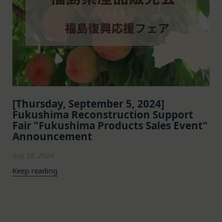
は、下記の窓口までお願いいたします。
第6条（IDおよびパスワードの管理）
メールによるお問い合わせ
会員は、会員登録等の際に会員本人が設定し、承
営業時間内に順次回答いたします。
認・登録されたお客様IDおよびパスワードの利
お問い合わせ内容によっては回答にお時間をいただ
用、管理について一切の責任を負うものとします。
く場合や、ご返答できない場合がございます。あら
会員は、お客様IDおよびパスワードの第三者への
かじめご了承いただきますようお願い致します。
譲渡、承継、名義変更、貸与、開示又は漏洩しては
「@goyoh.jp」を含むメールアドレスから受信でき
ならないものとします。
るよう、あらかじめご設定ください。
会員のお客様IDおよびパスワードの使用上の過失
[Thursday, September 5, 2024]
メールによるお問い合わせについて、お客さまの個
または第三者による不正使用等に起因する損害につ
Fukushima Reconstruction Support
人情報保護のため、SSL通信を使用しております。
いて、当社は一切責任を負わないものとします。
Fair "Fukushima Products Sales Event"
お客さまがお使いのブラウザがSSL通信非対応の場
会員のお客様IDおよびパスワードの失念に起因す
Announcement
合には、このお問い合わせフォームは利用できませ
る損害について、当社は一切の責任を負わないもの
んので、その場合にはお電話でのお問い合わせをお
Aug 28, 2024
とします。
願いいたします。
当社は、当社所定の方法により会員のお客様IDお
Keep reading
組織・体制
よびパスワードの一致を確認した場合、当該お客様
当社は、管理担当役員を利用者情報管理責任者と
IDおよびパスワードに基づく会員が、本サービス
し、利用者情報の適正な管理及び継続的な改善を実
を利用したものとみなし、その場合の責任は全て当
施します。
Previous
Next
該会員に帰属するものとします。
免責