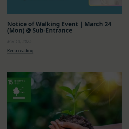
を使用することがあります。
のとし、個別規定、追加規定又はルール等が本規約
クッキーは、ウェブサイトを利用されたときにご利
と抵触する場合には、当該個別規定、追加規定又は
用のパソコンや携帯端末に一時的にデータを保存さ
ルール等が優先されるものとします。
せるもので、これを利用することにより当社のサー
Notice of Walking Event | March 24
当社は、本規約を変更する必要が生じた場合には、
バに、当社サイト内におけるお客様の行動履歴(ア
(Mon) @ Sub-Entrance
会員の明示の承諾を得ることなく、本規約を変更す
クセスしたURL、コンテンツ、参照順序等)や、年
Mar 13, 2025
ることができるものとします。
齢や性別、職業、居住地域、位置情報等個人が特定
前項による本規約の変更をするときは、その効力発
Keep reading
できない属性情報(それらの組み合わせによっても
生日を定め、かつ、本規約を変更する旨及び変更後
個人が特定できないもの)を取得することがありま
の本規約の内容並びにその効力発生日を、会員に対
す。
し、本規約変更の効力発生日前に、第11条に定め
お客様がご自身に関する情報の取得を望まれない場
る方法により通知するものとします。ただし、文言
合は、ブラウザや携帯端末の設定により、クッキー
の修正等、会員に不利益を与えるものではない軽微
の受け取りを拒否することも可能です。なお、クッ
な変更の場合には、当該通知を省略することができ
キーの受け取りを拒否された場合、当社のサービス
ます。
の一部がご利用できなくなることがあります。
本規約変更の効力発生日後に本サービスの利用を行
適正管理
当社は、お客様情報への不正なアクセスや漏洩等を
った場合、会員は本規約の変更に同意したものとみ
防ぐため、セキュリティーの維持に努めます。ま
なします。
た、当社は、当社の通常の事業運営に照らして当社
当社が提供する本サービス以外のサービス又は提携