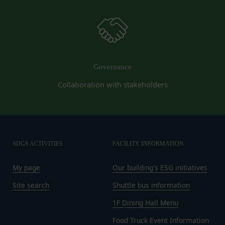
当社もしくは第三者に対して、迷惑、不利益ま
当社が提供するサービスは、当社が管理するサービ
たは損害を与える行為
ス以外のサービスへのリンクを含む場合があり、こ
お客様IDおよびパスワードを不正に使用する行
れら外部サービスにおける内容や利用者情報の保護
為
については、当社は一切責任を負いません。
同業者の再販など、営利目的で商品等を購入す
発効日：2021年9月1日
る行為
Governance
その他、当社が不適切と判断する行為
Close
Collaboration with stakeholders
会員の行為が本規約に違反すると当社が判断した場
合、当社は、通知または催告をすることなく、当該
会員の登録の抹消、当社が提供する一切のサービス
の利用禁止、停止、本サービス上に公開した提供物
（本規約第10条3項で定義します。）の削除その他
SDGS ACTIVITIES
FACILITY INFORMATION
の必要な措置を講じることができるものとします。
My page
Our building's ESG initiatives
当社が前項に定める措置を講じた場合において、当
社は、会員に対し、当該措置を講じた理由を開示す
Site search
Shuttle bus information
る義務及び当該措置により会員に生じた損害を賠償
1F Dining Hall Menu
する義務並びにその他一切の義務を負わないものと
します。
Food Truck Event Information