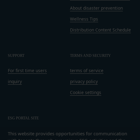
第9条（当社が提供するコンテンツに関する知的財
About disaster prevention
産権等）
本サービスを通じて会員に提供する文章、イラス
Wellness Tips
ト、デザイン、写真、画像、ロゴ、アイコン、映
Distribution Content Schedule
像、プログラム等（以下「コンテンツ」といいま
す。）の著作権、商標権およびその他の知的財産権
は全て当社または当社にコンテンツの使用を許諾す
る者に帰属するものであり、会員はこれらの権利を
SUPPORT
TERMS AND SECURITY
侵害する行為を行わないものとします。
For first time users
terms of service
目的の如何を問わず、本サービスのコンテンツその
他掲載内容の全部または一部を権利者の許可なく使
inquiry
privacy policy
用（複製、改変、転用、転送、配布、掲示、販売、
Cookie settings
出版など）する行為は固く禁止します。
会員は、前2項の規定に違反して第三者との間で問
題が生じた場合、自己の責任と費用においてかかる
問題を解決するとともに当社に何等の損害、損失ま
ESG PORTAL SITE
たは不利益等を与えないものとします。
第10条（会員が提供する提供物に関する知的財産権
This website provides opportunities for communication
等）