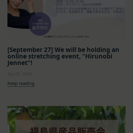
組織再編、合併または譲渡に際し、当社が取得した
体、反社会的勢力、その他これに準ずるものを
個人情報の全部または一部を関係者に移転すること
意味します。以下同じ。）であるまたは資金提
があります。
供その他を通じて反社会的勢力等の維持、運営
委託先等の管理
当社は、業務を委託するため委託先にお客様情報を
もしくは経営に協力もしくは関与する等反社会
提供または開示する場合、当該委託先に対し、適切
的勢力等との何らかの交流もしくは関係を行っ
な取扱いおよび保護を行わせ、第三者への開示・提
ていると当社が判断した場合
[September 27] We will be holding an
供および当社の提供目的以外の目的での利用を行わ
その他会員登録が適当でないと当社が判断した
online stretching event, "Hirunobi
ないよう適切に管理および監督します。
場合
Jennet"!
開示・訂正等
第5条（登録内容の変更）
お客様がご自身の個人情報の内容を確認、訂正また
会員は、登録情報の内容の全部または一部に関して
Sep 03, 2024
は利用停止を希望される場合には、個人情報保護法
変更が生じた場合、直ちに当社所定の方法により登
Keep reading
その他の法令により当社が義務を負う範囲におい
録内容を変更する手続きを行うものとします。
て、速やかに対応させていただきます。
会員が前項に定める変更手続きを行わなかった場合
なお、かかる場合には、本人確認をさせていただく
には、既に登録済みの情報に基づく処理を適正・有
場合があります。
効なものとすることをあらかじめ承諾します。
お問い合わせ
会員が本条第１項に定める変更手続きを行わなかっ
開示等のご希望、ご意見、ご質問、苦情のお申し出
たことにより生じた損害について、当社は一切責任
その他個人情報の取り扱いに関するお問い合わせ
を負いません。