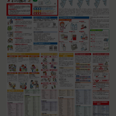
レスを取得する場合があります。また、当社は、お
「登録希望者」
客様が端末に関連付けた名前、端末の種類、電話番
本サービスの利用を希望する法人、団体、個人をい
号、国、およびユーザー名、もしくはメールアドレ
います。
スなど、お客様が提供することを選択したその他の
「会員登録」
あらゆる情報を取得する場合があります。
第4条に規定する方法に従って、登録希望者が行う
位置情報
本サービスの利用登録をいいます。
お客様が、端末または携帯端末上で当社のサービス
「登録情報」
を利用し、そこで位置情報を提供することを認めた
登録希望者及び利用者が会員登録時に登録した当社
場合、当社は、お客様の位置情報を取得することが
が定める情報、本サービス利用中に当社が必要と判
あります。通常はお客様のブラウザや端末の設定に
断して登録を求めた情報及びこれらの情報について
より無効にすることができますが、無効にした場合
利用者自身が追加、変更を行った場合の当該情報を
には当社のサービスの一部が利用できなくなくなる
いいます。
ことがあります。
「アカウント」
お客様のアクションに関する情報
お客様が、当社のサービスを利用する際、直接当社
各会員が保有する、本サービスの利用に関する権利
に提供した情報および当社のサービスを提供してい
の総体をいいます。
る第三者サービス提供者を通じて提供した情報を、
「パスワード」
当社は取得・保管することがあります。お客様のサ
登録情報と組み合わせて、会員とその他の者とを識
ービスご利用状況、他の利用者との交流に関する情
別するために用いられる符号をいいます。