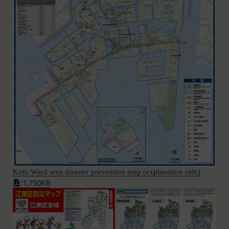
第1条（定義）
法令によります。
email.
本規約において、次の各号に掲げる用語の意義は、
当社が取得する情報および取得方法
Go to
Redeem a gift card
.
お客様から直接取得する情報
当該各号に定めるところによるものとします。
Enter the gift card number and select
Apply to
当社は、お客様が当社のサービスの登録手続を行う
「本サービス」
your balance
.
場合、以下の情報（以下「お客様情報」といいま
当社が提供するESGポータルサイト及び連携により
For how to use Amazon Gift Cards, please contact
す。）をご提供いただく場合があります。
利用できるすべてのサービスをいいます。
Amazon Customer Service (0120-999-373 / 24 hours).
氏名、生年月日、性別、職業等プロフィールに関す
For the Amazon Gift Card terms, please see
here
.
「契約者」
る情報
本利用規約に基づく利用契約を当社と締結している
メールアドレス、電話番号、住所等連絡先に関する
Close
方をいいます。
情報
「利用者」
アカウントへのアクセス者の本人確認に必要なパス
本利用規約に基づき、契約者が本サービスの利用を
ワード等のその他の情報
認めた特定の法人、団体、個人の第三者をいいま
入力フォームその他当社が定める方法を通じてお客
す。なお、利用者は契約者の事業のために本サービ
様が入力または送信する情報
Koto Ward area disaster prevention map (explanation side)
スを利用されているものとみなします。
当社が各サービスにおいて取得すると定めた情報
:1,750KB
「会員」
端末情報
本規約の内容の全てを承認いただいた上、本サービ
お客様が、端末または携帯端末上で当社のサービス
ス所定の手続きに従い会員登録を申請し、当社がこ
を利用する場合、当社は、端末識別子およびIPアド
れを承認した特定の法人、団体、個人をいいます。