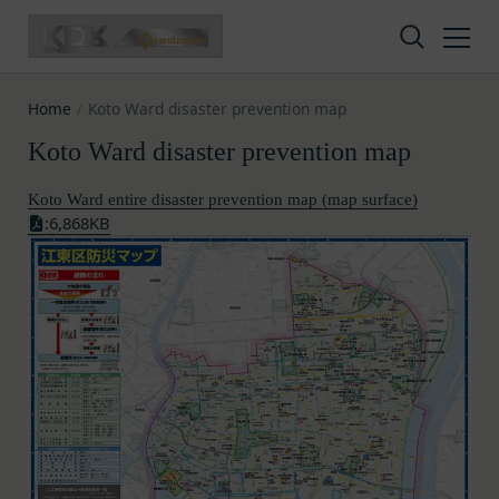
Skip to content
Home
/
Koto Ward disaster prevention map
Koto Ward disaster prevention map
Koto Ward entire disaster prevention map (map surface)
:6,868KB
Privacy policy
Terms of service
Amazon Gift Card
株式会社GOYOH（以下「当社」といいます。）
株式会社GOYOHが運営するESGポータルサイトサ
A digital gift certificate usable on Amazon.co.jp.
は、当社が運営する各サービスにおいて、個人情報
ービス（以下「本サービス」といいます。）のご利
The gift card number will be sent to the email
の保護に関する法律、その他関連する法令等を遵守
用規約（以下「本規約」といいます。）を下記の通
address registered in your member
するとともに、以下の方針に沿ってお客様からお預
り定めます。
information.
かりした情報を取り扱い、正確性および機密性の保
本サービスをご利用される方は、ご登録される前に
It is valid for 10 years from issuance.
How to redeem the gift card:
持に努めます。
本規約を必ずお読みになり、本規約に同意いただく
本文中の用語の定義は、個人情報保護法および関連
必要があります。
Have ready the gift card number provided in the