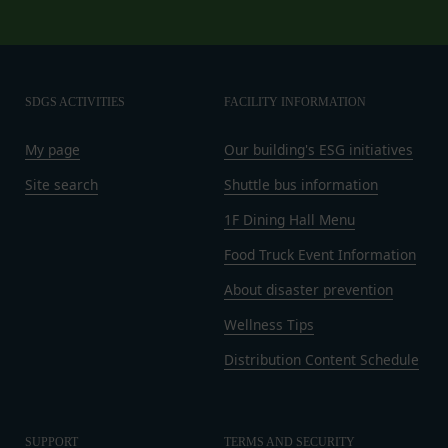
当社に提供された登録情報の全部又は一部につ
お客様の居住国内外において、法律、規則、法的手
き虚偽、誤記又は記載漏れがあった場合
段または公的もしくは政府機関からの要求により、
当該登録希望者が、本サービス又は当社が提供
当社がお客様情報の全部または一部を開示すること
するその他のサービスの利用に際して、過去に
が必要になる場合があります。
SDGS ACTIVITIES
FACILITY INFORMATION
アカウント削除等の利用停止措置を受けたこと
当社は、国家安全保障、法の執行またはその他の交
があり、又は現在受けている場合
My page
Our building's ESG initiatives
易の実現のために必要または適切であると判断した
未成年者、成年被後見人、被保佐人又は被補助
場合、お客様情報の全部または一部を公開すること
Site search
Shuttle bus information
人のいずれかであって、法定代理人、後見人､保
があります。
佐人又は補助人の同意等を得ていなかった場合
1F Dining Hall Menu
当社は、当社の利用規約の執行、当社の運営または
会員登録の申請に虚偽の事項が含まれている場
お客様の保護のために、開示が合理的に必要である
Food Truck Event Information
合
と判断する場合、お客様情報の全部または一部を開
About disaster prevention
過去に当社との契約に違反した者またはその関
示することがあります。
係者であると当社が判断した場合
Wellness Tips
売却または合併
反社会的勢力等（暴力団、暴力団員、右翼団
組織再編、合併または譲渡に際し、当社が取得した
Distribution Content Schedule
体、反社会的勢力、その他これに準ずるものを
個人情報の全部または一部を関係者に移転すること
意味します。以下同じ。）であるまたは資金提
があります。
供その他を通じて反社会的勢力等の維持、運営
委託先等の管理
SUPPORT
TERMS AND SECURITY
当社は、業務を委託するため委託先にお客様情報を
もしくは経営に協力もしくは関与する等反社会