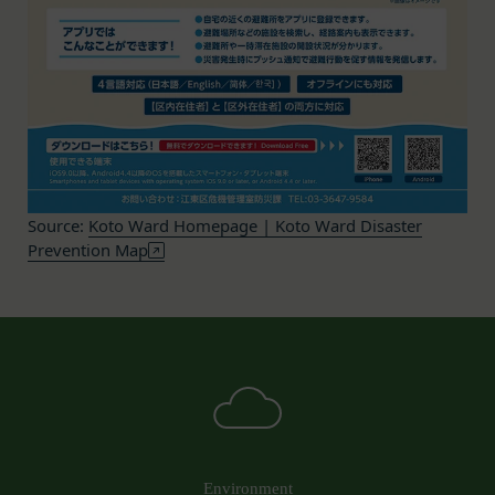
バに、当社サイト内におけるお客様の行動履歴(ア
会員の明示の承諾を得ることなく、本規約を変更す
クセスしたURL、コンテンツ、参照順序等)や、年
ることができるものとします。
齢や性別、職業、居住地域、位置情報等個人が特定
前項による本規約の変更をするときは、その効力発
できない属性情報(それらの組み合わせによっても
生日を定め、かつ、本規約を変更する旨及び変更後
個人が特定できないもの)を取得することがありま
の本規約の内容並びにその効力発生日を、会員に対
す。
し、本規約変更の効力発生日前に、第11条に定め
お客様がご自身に関する情報の取得を望まれない場
る方法により通知するものとします。ただし、文言
合は、ブラウザや携帯端末の設定により、クッキー
の修正等、会員に不利益を与えるものではない軽微
の受け取りを拒否することも可能です。なお、クッ
Source:
Koto Ward Homepage | Koto Ward Disaster
な変更の場合には、当該通知を省略することができ
Prevention Map
キーの受け取りを拒否された場合、当社のサービス
ます。
の一部がご利用できなくなることがあります。
本規約変更の効力発生日後に本サービスの利用を行
適正管理
当社は、お客様情報への不正なアクセスや漏洩等を
った場合、会員は本規約の変更に同意したものとみ
防ぐため、セキュリティーの維持に努めます。ま
なします。
た、当社は、当社の通常の事業運営に照らして当社
当社が提供する本サービス以外のサービス又は提携
が不要と判断した場合、お客様から取得したお客様
パートナーが提供するサービスについては、各サー
情報を安全かつ合理的な方法で消去します。
ビスに定められる利用規約等に従ってご利用くださ
第三者への提供等
い。
当社は、以下の場合、お客様情報を第三者と共有す
Environment