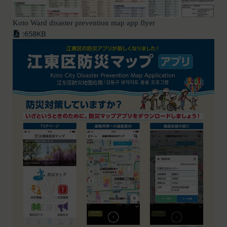
報も取得することがあります。
「提携パートナー」
外部サービスとの連携により取得する情報
Koto Ward disaster prevention map app flyer
当社との間で締結する契約に基づき、本サービスと
外部サービスでお客様が利用するIDおよびその他
:658KB
提携するサービス（以下「提携サービス」といいま
外部サービスのプライバシー設定によりお客様が提
す。）を提供し、又はその運営を行う者をいいま
携先に開示を認めた情報を取得することがありま
す。
す。
第2条（総則・適用範囲）
取得した個人情報等の利用目的
本規約は、会員と当社間において本サービスの利用
当社は、お客様からご提供いただいたお客様情報
に関し適用され、登録手続き完了後の本サービスの
を、当社各サービスの利用規約において定める利用
提供条件及び当社と会員との権利義務関係を定める
目的の範囲内で利用します。
ものです。
Cookie（クッキー）について
当社が、当社ウェブサイト上に本サービスに関する
当社は、お客様にとってより使いやすく、より価値
個別規定や追加規定を掲載する場合、又は第11条
ある情報を提供するためにCookie(以下「クッキ
に定める方法により本サービスに関するルール等を
ー」といいます。これに類似の技術を含みます。)
発信する場合、それらは本規約の一部を構成するも
を使用することがあります。
のとし、個別規定、追加規定又はルール等が本規約
クッキーは、ウェブサイトを利用されたときにご利
と抵触する場合には、当該個別規定、追加規定又は
用のパソコンや携帯端末に一時的にデータを保存さ
ルール等が優先されるものとします。
せるもので、これを利用することにより当社のサー
当社は、本規約を変更する必要が生じた場合には、