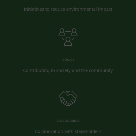
本契約において使用される以下の各用語は各々以下
ることがあります。（以下、当社がお客様情報を提
に定める意味を有します。
Initiatives to reduce environmental impact
供した相手方を「提供先」といいます。）
第3条（提供されるサービス）
お客様の同意を得た場合
当社が提供する本サービスは、次の各号に掲げるサ
当社は、お客様の同意を得た場合、お客様情報（個
ービスとします。
人情報の場合もあります。）を第三者である会社、
ESGポータルサイトが提供する情報サービス
組織、個人に提供することがあります。
前各号に付随する各種サービス
第三者サービス提供者との共有
当社は、前項各号に定めるサービスの内容を変更す
支払処理、データ分析、メール送信、ホスティング
ることができるものとします。
Social
第4条（会員登録）
サービス、カスタマーサービスなどを当社の代理で
Contributing to society and the community
会員登録手続きは、本サービスの会員登録ページか
行うサービスを提供する第三者、または、当社のマ
ら当社の指定する方法に従い、会員登録を希望する
ーケティングのサポートを行う第三者に対して、お
本人が行うものとします。当社に対して会員登録の
客様情報を提供することがあります。
申し込みが行われた場合には、登録手続きにおいて
外部サービスとの連携のための共有
氏名等を入力された本人が当該申し込みを行ったも
当社は、Facebook、Googleアカウント、Twitter
のとみなします。
その他の外部サービスとの連携または外部サービス
当社は、会員登録を申請した者が以下の各号のいず
を利用した認証にあたり、当該外部サービス運営会
Governance
れかの事由に該当する場合は、登録を拒否すること
社にお客様情報を提供することがあります。
Collaboration with stakeholders
があります。
法律上の理由