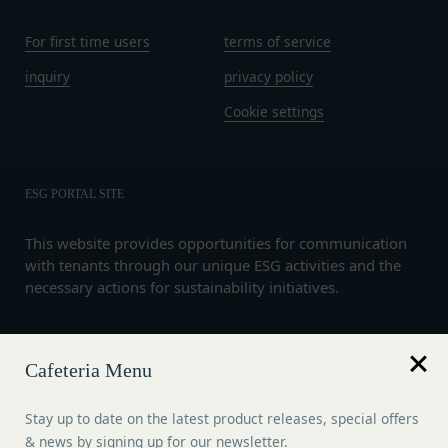
提供または開示する場合、当該委託先に対し、適切
的勢力等との何らかの交流もしくは関係を行っ
For first time users
terms of service
な取扱いおよび保護を行わせ、第三者への開示・提
ていると当社が判断した場合
供および当社の提供目的以外の目的での利用を行わ
その他会員登録が適当でないと当社が判断した
inquiry
privacy policy
ないよう適切に管理および監督します。
場合
Cookie settings
開示・訂正等
第5条（登録内容の変更）
お客様がご自身の個人情報の内容を確認、訂正また
会員は、登録情報の内容の全部または一部に関して
は利用停止を希望される場合には、個人情報保護法
変更が生じた場合、直ちに当社所定の方法により登
その他の法令により当社が義務を負う範囲におい
録内容を変更する手続きを行うものとします。
ESG PORTAL SITE
て、速やかに対応させていただきます。
会員が前項に定める変更手続きを行わなかった場合
なお、かかる場合には、本人確認をさせていただく
には、既に登録済みの情報に基づく処理を適正・有
This website provides opportunities for communication
with tenants through our unique ESG activities and the
場合があります。
効なものとすることをあらかじめ承諾します。
necessary actions for sustainability initiatives.
お問い合わせ
会員が本条第１項に定める変更手続きを行わなかっ
開示等のご希望、ご意見、ご質問、苦情のお申し出
たことにより生じた損害について、当社は一切責任
その他個人情報の取り扱いに関するお問い合わせ
を負いません。
Language
は、下記の窓口までお願いいたします。
第6条（IDおよびパスワードの管理）
Cafeteria Menu
English
メールによるお問い合わせ
会員は、会員登録等の際に会員本人が設定し、承
営業時間内に順次回答いたします。
認・登録されたお客様IDおよびパスワードの利
Stay up to date on the latest product releases, special offers
お問い合わせ内容によっては回答にお時間をいただ
用、管理について一切の責任を負うものとします。
& news by signing up for our newsletter.
Copyright © 2026
KDX豊洲グランスクエア コミュニティESGポ