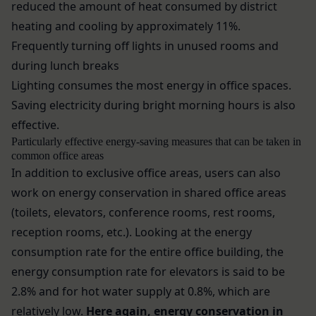
合
reduced the amount of heat consumed by district
と判断する場合、お客様情報の全部または一部を開
過去に当社との契約に違反した者またはその関
示することがあります。
heating and cooling by approximately 11%.
係者であると当社が判断した場合
売却または合併
Frequently turning off lights in unused rooms and
反社会的勢力等（暴力団、暴力団員、右翼団
組織再編、合併または譲渡に際し、当社が取得した
during lunch breaks
体、反社会的勢力、その他これに準ずるものを
個人情報の全部または一部を関係者に移転すること
Lighting consumes the most energy in office spaces.
意味します。以下同じ。）であるまたは資金提
があります。
Saving electricity during bright morning hours is also
供その他を通じて反社会的勢力等の維持、運営
委託先等の管理
effective.
当社は、業務を委託するため委託先にお客様情報を
もしくは経営に協力もしくは関与する等反社会
Particularly effective energy-saving measures that can be taken in
提供または開示する場合、当該委託先に対し、適切
的勢力等との何らかの交流もしくは関係を行っ
common office areas
な取扱いおよび保護を行わせ、第三者への開示・提
ていると当社が判断した場合
In addition to exclusive office areas, users can also
供および当社の提供目的以外の目的での利用を行わ
その他会員登録が適当でないと当社が判断した
work on energy conservation in shared office areas
ないよう適切に管理および監督します。
場合
(toilets, elevators, conference rooms, rest rooms,
開示・訂正等
第5条（登録内容の変更）
お客様がご自身の個人情報の内容を確認、訂正また
会員は、登録情報の内容の全部または一部に関して
reception rooms, etc.). Looking at the energy
は利用停止を希望される場合には、個人情報保護法
変更が生じた場合、直ちに当社所定の方法により登
consumption rate for the entire office building, the
その他の法令により当社が義務を負う範囲におい
録内容を変更する手続きを行うものとします。
energy consumption rate for elevators is said to be
て、速やかに対応させていただきます。
会員が前項に定める変更手続きを行わなかった場合
2.8% and for hot water supply at 0.8%, which are
なお、かかる場合には、本人確認をさせていただく
には、既に登録済みの情報に基づく処理を適正・有
relatively low.
Here again, energy conservation in
場合があります。
効なものとすることをあらかじめ承諾します。