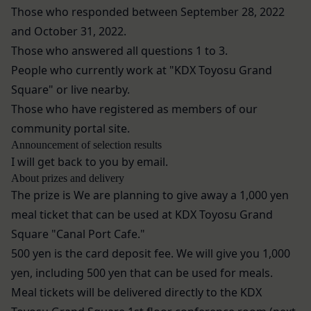
当社は、管理担当役員を利用者情報管理責任者と
Those who responded between September
28,
2022
IDおよびパスワードに基づく会員が、本サービス
し、利用者情報の適正な管理及び継続的な改善を実
and October 31,
2022.
を利用したものとみなし、その場合の責任は全て当
施します。
Those who answered all questions 1 to 3.
該会員に帰属するものとします。
免責
第7条（会員の退会）
People who currently work at "KDX Toyosu Grand
当社は、以下の場合には、何らの責任を負いませ
会員は、当社所定の退会手続の完了により、会員登
Square" or live nearby.
ん。
録を抹消することができます。
お客様ご本人が本サービスの機能又は別の手段を用
Those who have registered as members of our
第8条（禁止事項）
いて第三者に利用者情報を明らかにした場合
community portal site.
会員は、本サービスの利用に際して、以下の各号の
お客様が自ら本サービス上に入力した情報等によ
Announcement of selection results
いずれかに該当する行為または該当するおそれのあ
り、個人を識別し得る状態に至った場合
I will get back to you by email.
る行為を行ってはならないものとします。
改善
About prizes and delivery
本規約および法令に違反する行為、犯罪に結び
当社は、利用者情報の取扱いに関する運用状況を適
The prize is
We are planning to give away a 1,000 yen
つく行為または公序良俗に反する行為
宜見直し、継続的な改善に努めるものとし、必要に
meal ticket that can be used at KDX Toyosu Grand
会員登録または登録内容の変更の際に虚偽の会
応じて、本ポリシーをお客様の事前の了承を得るこ
Square "Canal Port Cafe."
員情報を入力する行為
となく変更することがあります。変更後の本ポリシ
本サービスの運営を妨害するおそれのある行為
500 yen is the card deposit fee. We will give you 1,000
ーについては、当社が別途定める場合を除いて、当
または本サービスに支障を生じさせるおそれの
yen, including 500 yen that can be used for meals.
社ウェブサイトでの公示後、すぐに効力が発生する
ある行為
Meal tickets
will be delivered directly to the KDX
ものとします。但し、法令上お客様の同意が必要と
当社または第三者の財産権、プライバシー権、