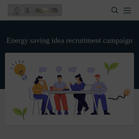
Skip to content
Energy saving idea recruitment campaign
Privacy policy
Terms of service
Amazon Gift Card