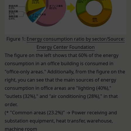
当社は、お客様にとってより使いやすく、より価値
個別規定や追加規定を掲載する場合、又は第11条
ある情報を提供するためにCookie(以下「クッキ
に定める方法により本サービスに関するルール等を
ー」といいます。これに類似の技術を含みます。)
発信する場合、それらは本規約の一部を構成するも
を使用することがあります。
のとし、個別規定、追加規定又はルール等が本規約
クッキーは、ウェブサイトを利用されたときにご利
と抵触する場合には、当該個別規定、追加規定又は
Figure 1:
Energy consumption ratio by sector/Source:
用のパソコンや携帯端末に一時的にデータを保存さ
ルール等が優先されるものとします。
せるもので、これを利用することにより当社のサー
Energy Center Foundation
当社は、本規約を変更する必要が生じた場合には、
バに、当社サイト内におけるお客様の行動履歴(ア
The figure on the left shows that 60% of the energy
会員の明示の承諾を得ることなく、本規約を変更す
クセスしたURL、コンテンツ、参照順序等)や、年
consumption in an office building is consumed in
ることができるものとします。
齢や性別、職業、居住地域、位置情報等個人が特定
"office-only areas."
Additionally, from the figure on the
前項による本規約の変更をするときは、その効力発
できない属性情報(それらの組み合わせによっても
right, you can see that the main sources of energy
生日を定め、かつ、本規約を変更する旨及び変更後
個人が特定できないもの)を取得することがありま
consumption in office areas are "lighting (40%),"
の本規約の内容並びにその効力発生日を、会員に対
す。
し、本規約変更の効力発生日前に、第11条に定め
"outlets (32%)," and "air conditioning (28%)," in that
お客様がご自身に関する情報の取得を望まれない場
る方法により通知するものとします。ただし、文言
order.
合は、ブラウザや携帯端末の設定により、クッキー
の修正等、会員に不利益を与えるものではない軽微
(* "Common areas (23.2%)" → Power receiving and
の受け取りを拒否することも可能です。なお、クッ
な変更の場合には、当該通知を省略することができ
キーの受け取りを拒否された場合、当社のサービス
substation equipment, heat transfer, warehouse,
ます。
の一部がご利用できなくなることがあります。
machine room