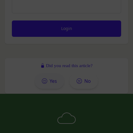
問題を解決するとともに当社に何等の損害、損失ま
たは不利益等を与えないものとします。
第10条（会員が提供する提供物に関する知的財産権
等）
当社所定の方法により会員が提供する商品レビュ
ー、画像データその他一切の提供物（以下、これら
をまとめて「提供物」といいます。）に関する知的
財産権等の権利は、従前どおり会員が保持するもの
とし、当社がかかる権利を取得することはありませ
Did you read this article?
ん。
前項にかかわらず、会員は当社に対し、提供物に関
Yes
No
し、無償、地域無限定、非独占的、サブライセンス
可能かつ譲渡可能な使用、複製、配布、派生著作物
の作成、表示および実行（以下「使用等」といいま
す。）に関する権利を付与するものとします。
会員は、提供物について、自らが使用等についての
適法な権利を有していることおよび提供物が第三者
の権利を侵害していないことについて保証するもの