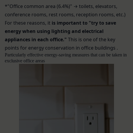
本規約変更の効力発生日後に本サービスの利用を行
適正管理
*"Office common area (6.4%)" → toilets, elevators,
当社は、お客様情報への不正なアクセスや漏洩等を
った場合、会員は本規約の変更に同意したものとみ
conference rooms, rest rooms, reception rooms, etc.)
防ぐため、セキュリティーの維持に努めます。ま
なします。
For these reasons, it
is important to "try to save
た、当社は、当社の通常の事業運営に照らして当社
当社が提供する本サービス以外のサービス又は提携
energy when using lighting and electrical
が不要と判断した場合、お客様から取得したお客様
パートナーが提供するサービスについては、各サー
情報を安全かつ合理的な方法で消去します。
ビスに定められる利用規約等に従ってご利用くださ
appliances in each office."
This is
one of the key
第三者への提供等
い。
points for energy conservation in office buildings
.
当社は、以下の場合、お客様情報を第三者と共有す
本契約において使用される以下の各用語は各々以下
Particularly effective energy-saving measures that can be taken in
ることがあります。（以下、当社がお客様情報を提
exclusive office areas
に定める意味を有します。
供した相手方を「提供先」といいます。）
第3条（提供されるサービス）
お客様の同意を得た場合
当社が提供する本サービスは、次の各号に掲げるサ
当社は、お客様の同意を得た場合、お客様情報（個
ービスとします。
人情報の場合もあります。）を第三者である会社、
ESGポータルサイトが提供する情報サービス
組織、個人に提供することがあります。
前各号に付随する各種サービス
第三者サービス提供者との共有
当社は、前項各号に定めるサービスの内容を変更す
支払処理、データ分析、メール送信、ホスティング
ることができるものとします。
第4条（会員登録）
サービス、カスタマーサービスなどを当社の代理で
会員登録手続きは、本サービスの会員登録ページか
行うサービスを提供する第三者、または、当社のマ
ら当社の指定する方法に従い、会員登録を希望する