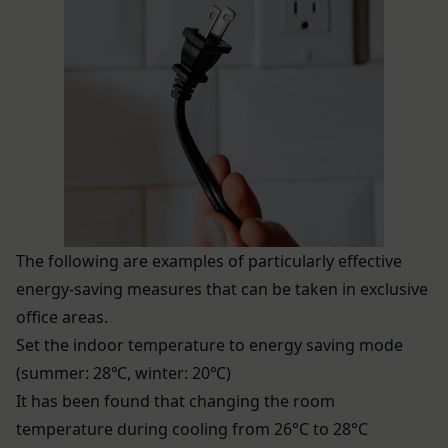
ーケティングのサポートを行う第三者に対して、お
本人が行うものとします。当社に対して会員登録の
客様情報を提供することがあります。
申し込みが行われた場合には、登録手続きにおいて
外部サービスとの連携のための共有
氏名等を入力された本人が当該申し込みを行ったも
当社は、Facebook、Googleアカウント、Twitter
のとみなします。
その他の外部サービスとの連携または外部サービス
当社は、会員登録を申請した者が以下の各号のいず
を利用した認証にあたり、当該外部サービス運営会
れかの事由に該当する場合は、登録を拒否すること
社にお客様情報を提供することがあります。
があります。
法律上の理由
当社に提供された登録情報の全部又は一部につ
お客様の居住国内外において、法律、規則、法的手
き虚偽、誤記又は記載漏れがあった場合
段または公的もしくは政府機関からの要求により、
当該登録希望者が、本サービス又は当社が提供
当社がお客様情報の全部または一部を開示すること
The following are examples of particularly effective
するその他のサービスの利用に際して、過去に
が必要になる場合があります。
energy-saving measures that can be taken in exclusive
アカウント削除等の利用停止措置を受けたこと
当社は、国家安全保障、法の執行またはその他の交
office areas.
があり、又は現在受けている場合
易の実現のために必要または適切であると判断した
Set the indoor temperature to energy saving mode
未成年者、成年被後見人、被保佐人又は被補助
場合、お客様情報の全部または一部を公開すること
(summer: 28℃, winter: 20℃)
人のいずれかであって、法定代理人、後見人､保
があります。
佐人又は補助人の同意等を得ていなかった場合
It has been found that changing the room
当社は、当社の利用規約の執行、当社の運営または
会員登録の申請に虚偽の事項が含まれている場
temperature during cooling from 26°C to 28°C
お客様の保護のために、開示が合理的に必要である