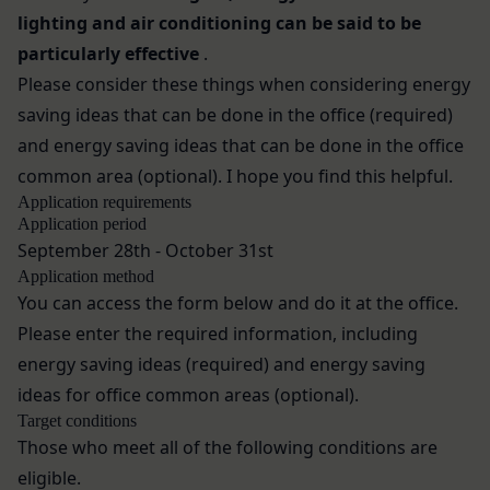
lighting and air conditioning can be said to be
お問い合わせ
会員が本条第１項に定める変更手続きを行わなかっ
開示等のご希望、ご意見、ご質問、苦情のお申し出
particularly effective
.
たことにより生じた損害について、当社は一切責任
その他個人情報の取り扱いに関するお問い合わせ
を負いません。
Please consider these things when considering energy
は、下記の窓口までお願いいたします。
第6条（IDおよびパスワードの管理）
saving ideas that can be done in the office (required)
メールによるお問い合わせ
会員は、会員登録等の際に会員本人が設定し、承
and energy saving ideas that can be done in the office
営業時間内に順次回答いたします。
認・登録されたお客様IDおよびパスワードの利
common area (optional).
I hope you find this helpful.
お問い合わせ内容によっては回答にお時間をいただ
用、管理について一切の責任を負うものとします。
Application requirements
く場合や、ご返答できない場合がございます。あら
会員は、お客様IDおよびパスワードの第三者への
Application period
かじめご了承いただきますようお願い致します。
譲渡、承継、名義変更、貸与、開示又は漏洩しては
September 28th - October 31st
「@goyoh.jp」を含むメールアドレスから受信でき
ならないものとします。
Application method
るよう、あらかじめご設定ください。
会員のお客様IDおよびパスワードの使用上の過失
You can access the form below and do it at the office.
メールによるお問い合わせについて、お客さまの個
または第三者による不正使用等に起因する損害につ
Please enter the required information, including
人情報保護のため、SSL通信を使用しております。
いて、当社は一切責任を負わないものとします。
energy saving ideas (required) and energy saving
お客さまがお使いのブラウザがSSL通信非対応の場
会員のお客様IDおよびパスワードの失念に起因す
ideas
for office common areas
(optional).
合には、このお問い合わせフォームは利用できませ
る損害について、当社は一切の責任を負わないもの
Target conditions
んので、その場合にはお電話でのお問い合わせをお
とします。
Those who meet all of the following conditions are
願いいたします。
当社は、当社所定の方法により会員のお客様IDお
eligible.
組織・体制
よびパスワードの一致を確認した場合、当該お客様