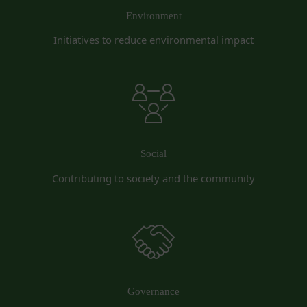
とします。
Environment
会員は、当社および当社から提供物の権利を承継し
または使用許諾を受けた第三者に対して、著作者人
Initiatives to reduce environmental impact
格権を行使しないことをあらかじめ承諾するものと
します。
第11条（通知・連絡）
当社は、本サービスの利用に関して、書面の送付、
電子メールの送信、当社ウェブサイト上における掲
示その他当社が適当と認める方法により会員に通知
を行うことができるものとし、会員はこれに同意す
Social
るものとします。
Contributing to society and the community
当社は、前項に定める通知を書面の送付、電子メー
ルの送信によって行う場合、会員が申込時（変更手
続きを行った場合は、当該変更時とします。）に届
け出た連絡先に対して通知を行えば足りるものと
し、当該通知は通常到達すべき時に会員に到達した
ものとみなします。
当社は、本条第１項の通知を当社ウェブサイト上に
Governance