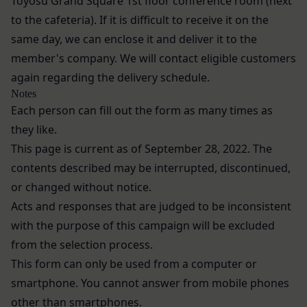
Toyosu Grand Square 1st floor conference room (next
なるような内容の変更を行うときは、当社が定める
著作権等の知的財産権、その他の権利または利
方法により、お客様の同意を取得するものとしま
to the cafeteria).
If it is difficult to receive it on the
益を侵害する行為
す。
same day, we can enclose it and deliver it to the
当社または第三者を誹謗、中傷する行為
その他の注意事項
member's company. We will contact eligible customers
当社もしくは第三者に対して、迷惑、不利益ま
当社が提供するサービスは、当社が管理するサービ
again regarding the delivery schedule.
たは損害を与える行為
ス以外のサービスへのリンクを含む場合があり、こ
Notes
お客様IDおよびパスワードを不正に使用する行
れら外部サービスにおける内容や利用者情報の保護
Each person can fill out the form as many times as
為
については、当社は一切責任を負いません。
they like.
同業者の再販など、営利目的で商品等を購入す
発効日：2021年9月1日
This page is current as of September
28,
2022. The
る行為
その他、当社が不適切と判断する行為
contents described may be interrupted, discontinued,
Close
会員の行為が本規約に違反すると当社が判断した場
or changed without notice.
合、当社は、通知または催告をすることなく、当該
Acts and responses that are judged to be inconsistent
会員の登録の抹消、当社が提供する一切のサービス
with the purpose of this campaign will be excluded
の利用禁止、停止、本サービス上に公開した提供物
from the selection process.
（本規約第10条3項で定義します。）の削除その他
This form can only be used from a computer or
の必要な措置を講じることができるものとします。
smartphone. You cannot answer from mobile phones
当社が前項に定める措置を講じた場合において、当
other than smartphones.
社は、会員に対し、当該措置を講じた理由を開示す