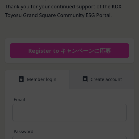
Thank you for your continued support of the KDX
る義務及び当該措置により会員に生じた損害を賠償
する義務並びにその他一切の義務を負わないものと
Toyosu Grand Square Community ESG Portal.
します。
第9条（当社が提供するコンテンツに関する知的財
産権等）
本サービスを通じて会員に提供する文章、イラス
ト、デザイン、写真、画像、ロゴ、アイコン、映
Register to キャンペーンに応募
像、プログラム等（以下「コンテンツ」といいま
す。）の著作権、商標権およびその他の知的財産権
は全て当社または当社にコンテンツの使用を許諾す
Member login
Create account
る者に帰属するものであり、会員はこれらの権利を
侵害する行為を行わないものとします。
目的の如何を問わず、本サービスのコンテンツその
Email
他掲載内容の全部または一部を権利者の許可なく使
用（複製、改変、転用、転送、配布、掲示、販売、
出版など）する行為は固く禁止します。
会員は、前2項の規定に違反して第三者との間で問
Password
題が生じた場合、自己の責任と費用においてかかる