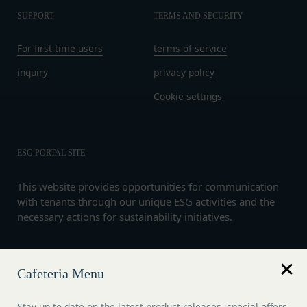
当社の商品、サービス、ウェブサイト、コンテ
SUPPORT
TERMS AND SECURITY
ンツおよび広告の開発、提供、メンテナンスお
For first time users
terms of service
よび向上
個人を識別できない形式に加工した上での統計
inquiry
privacy policy
データの作成
Cookie settings
お客さまアンケートの実施
ポイント加算およびポイント交換
マーケティング調査、統計、分析
ESG PORTAL SITE
システムメンテナンス、不具合への対応
技術サポートの提供、会員からの問い合わせ対
This website provides opportunities for communication
応
with tenants through our unique ESG activities and the
本規約その他当社が会員との間で定める規約に
necessary actions for sustainability initiatives.
違反する行為に対する対応
第13条（サービスの変更・廃止）
当社は、本サービスの運営管理にあたって、以下各
Language
号のいずれかの場合には、会員へ事前の通知、承諾
Cafeteria Menu
English
なく、本サービスを変更・停止または中止できるも
のとします。また、サービスが中止、変更等された
Stay up to date on the latest product releases, special offers