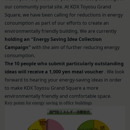
利用者自身が追加、変更を行った場合の当該情報を
には当社のサービスの一部が利用できなくなくなる
our community portal site. At KDX Toyosu Grand
いいます。
ことがあります。
Square, we have been calling for reductions in energy
「アカウント」
お客様のアクションに関する情報
お客様が、当社のサービスを利用する際、直接当社
各会員が保有する、本サービスの利用に関する権利
consumption as part of our efforts to create an
に提供した情報および当社のサービスを提供してい
の総体をいいます。
environmentally friendly building. We are currently
る第三者サービス提供者を通じて提供した情報を、
「パスワード」
holding an "Energy Saving Idea Collection
当社は取得・保管することがあります。お客様のサ
登録情報と組み合わせて、会員とその他の者とを識
Campaign"
with the aim of further reducing energy
ービスご利用状況、他の利用者との交流に関する情
別するために用いられる符号をいいます。
consumption.
報も取得することがあります。
「提携パートナー」
The 10 people who submit particularly outstanding
外部サービスとの連携により取得する情報
当社との間で締結する契約に基づき、本サービスと
外部サービスでお客様が利用するIDおよびその他
ideas will receive a 1,000 yen meal voucher
. We look
提携するサービス（以下「提携サービス」といいま
外部サービスのプライバシー設定によりお客様が提
forward to hearing your energy-saving ideas in order
す。）を提供し、又はその運営を行う者をいいま
携先に開示を認めた情報を取得することがありま
to make KDX Toyosu Grand Square a more
す。
す。
第2条（総則・適用範囲）
environmentally friendly and comfortable space.
取得した個人情報等の利用目的
本規約は、会員と当社間において本サービスの利用
Key points for energy saving in office buildings
当社は、お客様からご提供いただいたお客様情報
に関し適用され、登録手続き完了後の本サービスの
を、当社各サービスの利用規約において定める利用
提供条件及び当社と会員との権利義務関係を定める
目的の範囲内で利用します。
ものです。
Cookie（クッキー）について
当社が、当社ウェブサイト上に本サービスに関する