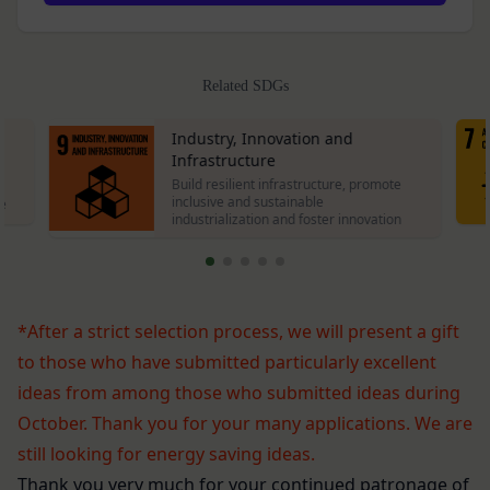
ワード等のその他の情報
認めた特定の法人、団体、個人の第三者をいいま
入力フォームその他当社が定める方法を通じてお客
す。なお、利用者は契約者の事業のために本サービ
様が入力または送信する情報
スを利用されているものとみなします。
Related SDGs
当社が各サービスにおいて取得すると定めた情報
「会員」
端末情報
本規約の内容の全てを承認いただいた上、本サービ
Industry, Innovation and
お客様が、端末または携帯端末上で当社のサービス
ス所定の手続きに従い会員登録を申請し、当社がこ
Infrastructure
を利用する場合、当社は、端末識別子およびIPアド
Build resilient infrastructure, promote
れを承認した特定の法人、団体、個人をいいます。
レスを取得する場合があります。また、当社は、お
inclusive and sustainable
le
「登録希望者」
industrialization and foster innovation
客様が端末に関連付けた名前、端末の種類、電話番
本サービスの利用を希望する法人、団体、個人をい
号、国、およびユーザー名、もしくはメールアドレ
います。
スなど、お客様が提供することを選択したその他の
「会員登録」
あらゆる情報を取得する場合があります。
第4条に規定する方法に従って、登録希望者が行う
*After a strict selection process, we will present a gift
位置情報
本サービスの利用登録をいいます。
お客様が、端末または携帯端末上で当社のサービス
to those who have submitted particularly excellent
「登録情報」
を利用し、そこで位置情報を提供することを認めた
ideas from among those who submitted ideas during
登録希望者及び利用者が会員登録時に登録した当社
場合、当社は、お客様の位置情報を取得することが
October.
Thank you for your many applications. We are
が定める情報、本サービス利用中に当社が必要と判
あります。通常はお客様のブラウザや端末の設定に
still looking for energy saving ideas.
断して登録を求めた情報及びこれらの情報について
より無効にすることができますが、無効にした場合
Thank you very much for your continued patronage of