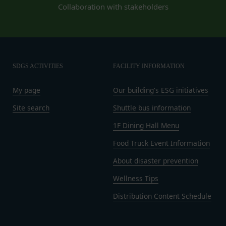
おける掲示の方法によって行う場合、当該通知が当
Collaboration with stakeholders
社ウェブサイト上に掲示され、会員が当社ウェブサ
イトにアクセスすることによって当該通知を閲覧す
ることが可能となったときをもって会員への通知が
完了したものとみなします。
第12条（取得情報の取り扱い）
SDGS ACTIVITIES
FACILITY INFORMATION
当社は、会員が本サービスの登録その他一切の利用
の過程において、当社が取得した情報の取り扱い
My page
Our building's ESG initiatives
は、プライバシーポリシーの定めによるものとし、
Site search
Shuttle bus information
会員は、プライバシーポリシーの定めに従い、当社
が会員から取得した情報を取り扱うことについて、
1F Dining Hall Menu
承諾したものとします。
Food Truck Event Information
当社は取得した会員情報を下記の目的に利用するこ
About disaster prevention
とがあります。
本サービスへのログイン時における本人確認
Wellness Tips
メールマガジンおよび広告等の情報配信並びに
Distribution Content Schedule
その成果確認
利用上の注意およびその他当社から会員に対す
る連絡事項等の通知