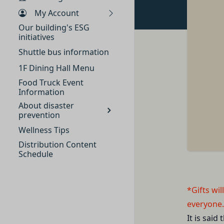
「契約者」
Gift Card terms, please
メールアドレス、電
My Account
本利用規約に基づく
アカウントへのアク
「利用者」
Our building's ESG
入力フォームその他
initiatives
本利用規約に基づき
当社が各サービスに
Shuttle bus information
用者は契約者の事業
端末情報
「会員」
1F Dining Hall Menu
お客様が、端末または
本規約の内容の全て
Food Truck Event
する場合があります
た特定の法人、団体
Information
ー名、もしくはメー
「登録希望者」
About disaster
ります。
prevention
本サービスの利用を
位置情報
「会員登録」
お客様が、端末また
Wellness Tips
第4条に規定する方法
は、お客様の位置情
Distribution Content
「登録情報」
Schedule
できますが、無効に
登録希望者及び利用
お客様のアクション
お客様が、当社のサ
を求めた情報及びこ
ービス提供者を通じ
*Gifts wil
「アカウント」
の利用者との交流に
各会員が保有する、
everyone
外部サービスとの連
「パスワード」
It is sai
外部サービスでお客様