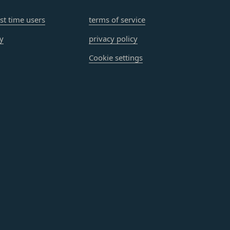
る損害について、当社
rst time users
terms of service
損害について、当社は
おります。お客さまが
ry
privacy policy
んので、その場合には
該お客様IDおよびパ
Cookie settings
会員に帰属するものと
改善を実施します。
場合
おそれのある行為を行
し、必要に応じて、本
ーについては、当社が
それのある行為
す。但し、法令上お客
たは利益を侵害する行
同意を取得するものと
があり、これら外部サ