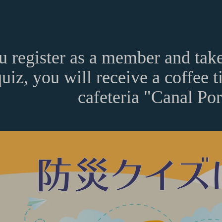
ou register as a member and take
uiz, you will receive a coffee ti
cafeteria "Canal Por
以下「当社」といいます。）は、当社が運営する各サービスにおいて、
運営するESGポータルサイトサービス（以下「本サービス」といいます
cate usable on Amazon.co.jp.
する法令等を遵守するとともに、以下の方針に沿ってお客様からお預か
ます。）を下記の通り定めます。
 will be sent to the email address registered in your member info
密性の保持に努めます。
される方は、ご登録される前に本規約を必ずお読みになり、本規約に同
rs from issuance.
ard:
は、個人情報保護法および関連法令によります。
および取得方法
card number provided in the email.
する情報
の各号に掲げる用語の意義は、当該各号に定めるところによるものとし
card
.
社のサービスの登録手続を行う場合、以下の情報（以下「お客様情報」
number and select
Apply to your balance
.
ります。
ポータルサイト及び連携により利用できるすべてのサービスをいいます
Gift Cards, please contact Amazon Customer Service (0120-999-373 / 24 h
別、職業等プロフィールに関する情報