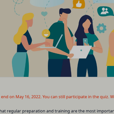
 see
here
.
話番号、住所等連絡先に関する情報
利用契約を当社と締結している方をいいます。
セス者の本人確認に必要なパスワード等のその他の情報
Close
当社が定める方法を通じてお客様が入力または送信する情報
、契約者が本サービスの利用を認めた特定の法人、団体、個人の第三者
おいて取得すると定めた情報
のために本サービスを利用されているものとみなします。
携帯端末上で当社のサービスを利用する場合、当社は、端末識別子お
を承認いただいた上、本サービス所定の手続きに従い会員登録を申請し
。また、当社は、お客様が端末に関連付けた名前、端末の種類、電話番
、個人をいいます。
ルアドレスなど、お客様が提供することを選択したその他のあらゆる情
希望する法人、団体、個人をいいます。
は携帯端末上で当社のサービスを利用し、そこで位置情報を提供するこ
に従って、登録希望者が行う本サービスの利用登録をいいます。
報を取得することがあります。通常はお客様のブラウザや端末の設定に
した場合には当社のサービスの一部が利用できなくなくなることがあり
者が会員登録時に登録した当社が定める情報、本サービス利用中に当社
に関する情報
ービスを利用する際、直接当社に提供した情報および当社のサービスを
れらの情報について利用者自身が追加、変更を行った場合の当該情報を
て提供した情報を、当社は取得・保管することがあります。お客様のサ
l end on May 16, 2022. You can still participate in the quiz.
関する情報も取得することがあります。
本サービスの利用に関する権利の総体をいいます。
.
携により取得する情報
d that regular preparation and training are the most importa
が利用するIDおよびその他外部サービスのプライバシー設定により