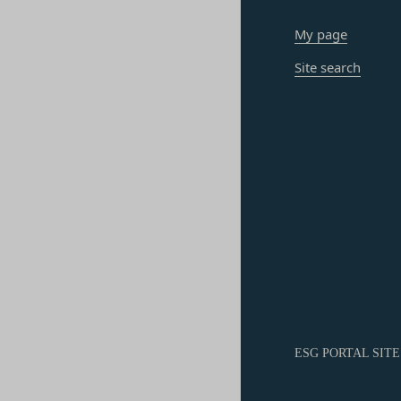
承いただきますよう
会員のお客様IDおよ
「@goyoh.jp
My page
は一切責任を負わない
メールによるお問い合
一切の責任を負わな
Site search
お使いのブラウザがS
当社は、当社所定の方
お電話でのお問い合
スワードに基づく会
組織・体制
します。
当社は、管理担当役
第7条（会員の退会）
免責
会員は、当社所定の
当社は、以下の場合
第8条（禁止事項）
お客様ご本人が本サ
会員は、本サービス
お客様が自ら本サー
ってはならないもの
改善
本規約および法令
当社は、利用者情報
会員登録または登
ポリシーをお客様の
本サービスの運営
別途定める場合を除
当社または第三者
様の同意が必要とな
為
します。
ESG PORTAL SITE
当社または第三者
その他の注意事項
当社もしくは第三
当社が提供するサー