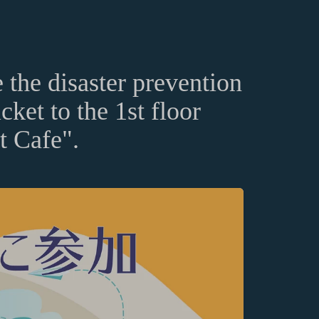
 the disaster prevention
cket to the 1st floor
t Cafe".
個人情報の保護に関す
。）のご利用規約（以
りした情報を取り扱
rmation.
意いただく必要があり
ます。
といいます。）をご提
。
ours). For the Amazon