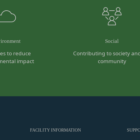
規約の執行、当社の運営またはお客様の保護のために、開示が合理的に
虚偽の事項が含まれている場合
全部または一部を開示することがあります。
約に違反した者またはその関係者であると当社が判断した場合
暴力団、暴力団員、右翼団体、反社会的勢力、その他これに準ずるも
は譲渡に際し、当社が取得した個人情報の全部または一部を関係者に移
たは資金提供その他を通じて反社会的勢力等の維持、運営もしくは経
力等との何らかの交流もしくは関係を行っていると当社が判断した場
ironment
Social
するため委託先にお客様情報を提供または開示する場合、当該委託先に
適当でないと当社が判断した場合
ives to reduce
Contributing to society an
更）
第三者への開示・提供および当社の提供目的以外の目的での利用を行わ
内容の全部または一部に関して変更が生じた場合、直ちに当社所定の方
mental impact
community
ものとします。
人情報の内容を確認、訂正または利用停止を希望される場合には、個人
変更手続きを行わなかった場合には、既に登録済みの情報に基づく処理
を負う範囲において、速やかに対応させていただきます。
め承諾します。
は、本人確認をさせていただく場合があります。
定める変更手続きを行わなかったことにより生じた損害について、当社
意見、ご質問、苦情のお申し出その他個人情報の取り扱いに関するお問
スワードの管理）
ます。
際に会員本人が設定し、承認・登録されたお客様IDおよびパスワー
合わせ
ものとします。
答いたします。
よびパスワードの第三者への譲渡、承継、名義変更、貸与、開示又は
FACILITY INFORMATION
SUPP
よっては回答にお時間をいただく場合や、ご返答できない場合がござい