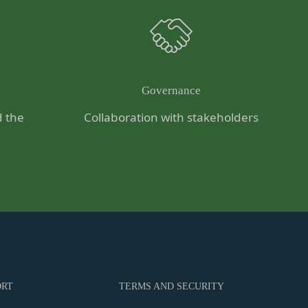
必要であると判断する
のを意味します。以下
転することがありま
営に協力もしくは関与
合
Governance
対し、適切な取扱いお
d the
Collaboration with stakeholders
ないよう適切に管理お
法により登録内容を変
情報保護法その他の法
を適正・有効なものと
は一切責任を負いませ
い合わせは、下記の窓
ドの利用、管理につい
漏洩してはならないも
ORT
TERMS AND SECURITY
ます。あらかじめご了