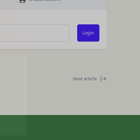
は、各サービスに定め
様情報を提供した相手
ある会社、組織、個人
社の代理で行うサービ
客様情報を提供するこ
を希望する本人が行う
氏名等を入力された本
y
Next article
は外部サービスを利用した
否することがありま
求により、当社がお客
過去にアカウント削除
と判断した場合、お客
人､保佐人又は補助人