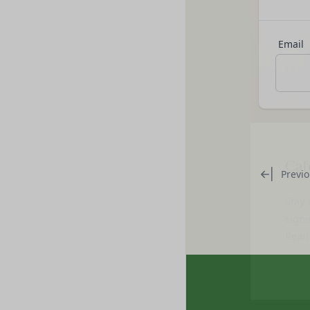
第三者への提供等
当社が提供する本サ
当社は、以下の場合
られる利用規約等に
方を「提供先」とい
本契約において使用
Email
お客様の同意を得た
第3条（提供されるサ
当社は、お客様の同
当社が提供する本サ
に提供することがあ
ESGポータルサイ
第三者サービス提供
前各号に付随する
支払処理、データ分
当社は、前項各号に
Caf
第4条（会員登録）
スを提供する第三者
会員登録手続きは、
とがあります。
ものとします。当社
Stay 
外部サービスとの連
Previo
人が当該申し込みを
signi
当社は、Faceboo
当社は、会員登録を
Read
認証にあたり、当該
す。
法律上の理由
当社に提供された
お客様の居住国内外
当該登録希望者が
様情報の全部または
等の利用停止措置
当社は、国家安全保
未成年者、成年被
様情報の全部または
の同意等を得てい