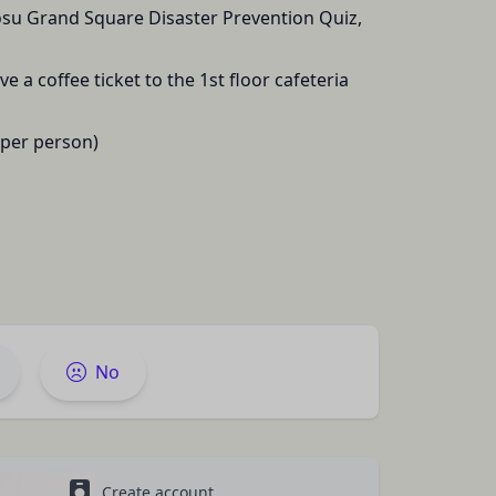
。
osu Grand Square Disaster Prevention Quiz,
」といいます。）を提
める利用目的の範囲内
ive
a coffee ticket to the 1st floor cafeteria
 per person)
サービスの提供条件及
下「クッキー」といいま
は第11条に定める方
タを保存させるもの
のとし、個別規定、追
クセスしたURL、コ
優先されるものとしま
性情報(それらの組み
約を変更することがで
、クッキーの受け取り
の一部がご利用できな
及び変更後の本規約の
No
る方法により通知する
ます。また、当社は、
合には、当該通知を省
報を安全かつ合理的な
たものとみなします。
Create account