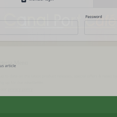
ービス以外のサービス又は提携パートナーが提供するサービスについて
、お客様情報を第三者と共有することがあります。（以下、当社がお客
従ってご利用ください。
います。）
される以下の各用語は各々以下に定める意味を有します。
Password
場合
ービス）
意を得た場合、お客様情報（個人情報の場合もあります。）を第三者で
ービスは、次の各号に掲げるサービスとします。
ります。
トが提供する情報サービス
者との共有
各種サービス
析、メール送信、ホスティングサービス、カスタマーサービスなどを当
定めるサービスの内容を変更することができるものとします。
eteria Menu
、または、当社のマーケティングのサポートを行う第三者に対して、お
本サービスの会員登録ページから当社の指定する方法に従い、会員登録
に対して会員登録の申し込みが行われた場合には、登録手続きにおいて
up to date on the latest product releases, special offers & news b
携のための共有
us article
行ったものとみなします。
ng up for our newsletter.
k、Googleアカウント、Twitterその他の外部サービスとの連携また
申請した者が以下の各号のいずれかの事由に該当する場合は、登録を拒
 our
privacy policy
.
外部サービス運営会社にお客様情報を提供することがあります。
登録情報の全部又は一部につき虚偽、誤記又は記載漏れがあった場合
において、法律、規則、法的手段または公的もしくは政府機関からの要
、本サービス又は当社が提供するその他のサービスの利用に際して、
一部を開示することが必要になる場合があります。
を受けたことがあり、又は現在受けている場合
障、法の執行またはその他の交易の実現のために必要または適切である
後見人、被保佐人又は被補助人のいずれかであって、法定代理人、後見
一部を公開することがあります。
なかった場合