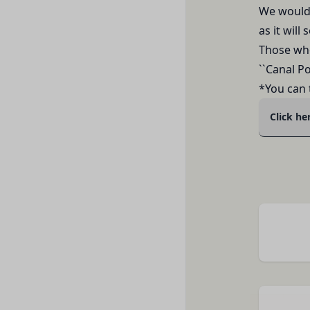
登録情報と組み合わ
We would 
を認めた情報を取得
「提携パートナー」
as it will
取得した個人情報等
当社との間で締結す
当社は、お客様から
Those who
供し、又はその運営
で利用します。
``Canal Po
第2条（総則・適用範
Cookie（クッキー）
*You can 
本規約は、会員と当
当社は、お客様にとっ
び当社と会員との権
す。これに類似の技術
Click he
当社が、当社ウェブサ
クッキーは、ウェブ
法により本サービス
で、これを利用するこ
加規定又はルール等
ンテンツ、参照順序等
す。
合わせによっても個人
当社は、本規約を変
お客様がご自身に関
きるものとします。
を拒否することも可
前項による本規約の
くなることがありま
内容並びにその効力発
適正管理
当社は、お客様情報
ものとします。ただ
当社の通常の事業運
略することができま
方法で消去します。
本規約変更の効力発