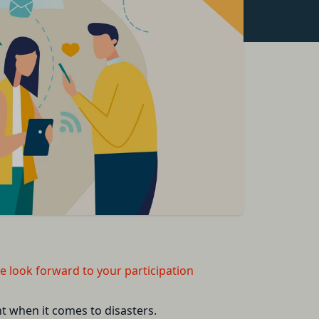
をいいます。なお、利
よびIPアドレスを取得
、当社がこれを承認し
号、国、およびユーザ
報を取得する場合があ
とを認めた場合、当社
より無効にすることが
ます。
が必要と判断して登録
提供している第三者サ
いいます。
ービスご利用状況、他
 We look forward to your participation
nt when it comes to disasters.
お客様が提携先に開示