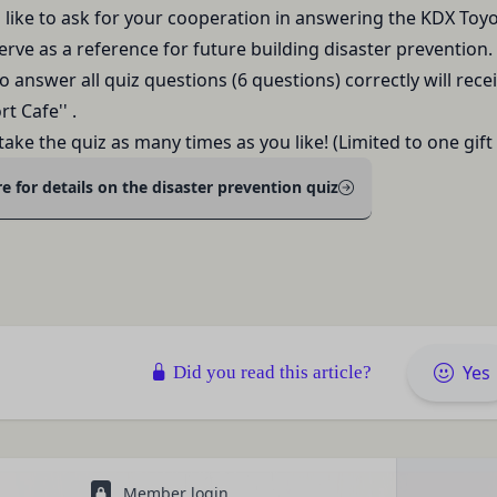
せて、会員とその他の者とを識別するために用いられる符号をいいます
like to ask for your cooperation in answering the KDX Toy
することがあります。
 serve as a reference for future building disaster prevention.
の利用目的
る契約に基づき、本サービスと提携するサービス（以下「提携サービス
ご提供いただいたお客様情報を、当社各サービスの利用規約において定
 answer all quiz questions (6 questions) correctly will rece
を行う者をいいます。
rt Cafe''
.
囲）
について
take the quiz as many times as you like! (Limited to one gift
社間において本サービスの利用に関し適用され、登録手続き完了後の本
てより使いやすく、より価値ある情報を提供するためにCookie(以
利義務関係を定めるものです。
を含みます。)を使用することがあります。
re for details on the disaster prevention quiz
イト上に本サービスに関する個別規定や追加規定を掲載する場合、又
サイトを利用されたときにご利用のパソコンや携帯端末に一時的にデー
に関するルール等を発信する場合、それらは本規約の一部を構成するも
とにより当社のサーバに、当社サイト内におけるお客様の行動履歴(ア
が本規約と抵触する場合には、当該個別規定、追加規定又はルール等が
)や、年齢や性別、職業、居住地域、位置情報等個人が特定できない属
が特定できないもの)を取得することがあります。
更する必要が生じた場合には、会員の明示の承諾を得ることなく、本規
する情報の取得を望まれない場合は、ブラウザや携帯端末の設定により
能です。なお、クッキーの受け取りを拒否された場合、当社のサービス
変更をするときは、その効力発生日を定め、かつ、本規約を変更する旨
Yes
す。
Did you read this article?
生日を、会員に対し、本規約変更の効力発生日前に、第11条に定め
への不正なアクセスや漏洩等を防ぐため、セキュリティーの維持に努め
し、文言の修正等、会員に不利益を与えるものではない軽微な変更の場
営に照らして当社が不要と判断した場合、お客様から取得したお客様情
す。
生日後に本サービスの利用を行った場合、会員は本規約の変更に同意し
Member login