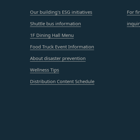
お願い致します。
びパスワードの使用上の過失または第三者による不正使用等に起因す
」を含むメールアドレスから受信できるよう、あらかじめご設定ください。
Our building's ESG initiatives
For fi
ものとします。 会員のお客様IDおよびパスワードの失念に起因する
わせについて、お客さまの個人情報保護のため、SSL通信を使用して
いものとします。
Shuttle bus information
inqui
SL通信非対応の場合には、このお問い合わせフォームは利用できませ
法により会員のお客様IDおよびパスワードの一致を確認した場合、当
わせをお願いいたします。
1F Dining Hall Menu
員が、本サービスを利用したものとみなし、その場合の責任は全て当該
Food Truck Event Information
員を利用者情報管理責任者とし、利用者情報の適正な管理及び継続的な
退会手続の完了により、会員登録を抹消することができます。
About disaster prevention
には、何らの責任を負いません。
ービスの機能又は別の手段を用いて第三者に利用者情報を明らかにした
Wellness Tips
の利用に際して、以下の各号のいずれかに該当する行為または該当する
ビス上に入力した情報等により、個人を識別し得る状態に至った場合
とします。
Distribution Content Schedule
に違反する行為、犯罪に結びつく行為または公序良俗に反する行為
の取扱いに関する運用状況を適宜見直し、継続的な改善に努めるものと
録内容の変更の際に虚偽の会員情報を入力する行為
事前の了承を得ることなく変更することがあります。変更後の本ポリシ
を妨害するおそれのある行為または本サービスに支障を生じさせるお
いて、当社ウェブサイトでの公示後、すぐに効力が発生するものとしま
の財産権、プライバシー権、著作権等の知的財産権、その他の権利ま
るような内容の変更を行うときは、当社が定める方法により、お客様の
を誹謗、中傷する行為
者に対して、迷惑、不利益または損害を与える行為
ビスは、当社が管理するサービス以外のサービスへのリンクを含む場合