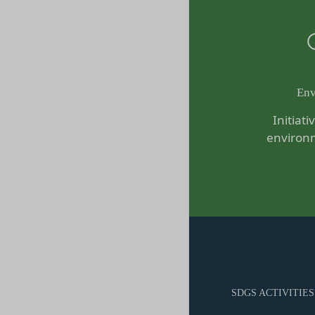
当社は、当社の利用
会員登録の申請に
場合、お客様情報の
過去に当社との契
売却または合併
反社会的勢力等（
組織再編、合併また
同じ。）であるま
す。
する等反社会的勢
委託先等の管理
Env
当社は、業務を委託
その他会員登録が
Initiat
第5条（登録内容の変
よび保護を行わせ、
会員は、登録情報の
environ
よび監督します。
更する手続きを行う
開示・訂正等
お客様がご自身の個
会員が前項に定める
令により当社が義務
することをあらかじ
なお、かかる場合に
会員が本条第１項に
お問い合わせ
ん。
開示等のご希望、ご
第6条（IDおよびパ
口までお願いいたし
会員は、会員登録等の
メールによるお問い
て一切の責任を負う
営業時間内に順次回
会員は、お客様IDお
SDGS ACTIVITIES
お問い合わせ内容に
のとします。