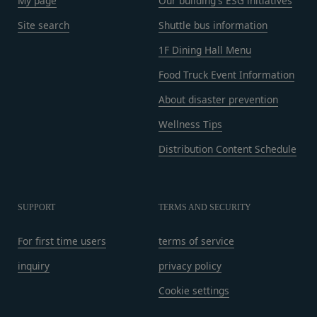
認・登録されたお客様IDおよびパスワードの利
My page
Our building's ESG initiatives
お問い合わせ内容によっては回答にお時間をいただ
用、管理について一切の責任を負うものとします。
Site search
Shuttle bus information
く場合や、ご返答できない場合がございます。あら
会員は、お客様IDおよびパスワードの第三者への
かじめご了承いただきますようお願い致します。
1F Dining Hall Menu
譲渡、承継、名義変更、貸与、開示又は漏洩しては
「@goyoh.jp」を含むメールアドレスから受信でき
ならないものとします。
Food Truck Event Information
るよう、あらかじめご設定ください。
会員のお客様IDおよびパスワードの使用上の過失
About disaster prevention
メールによるお問い合わせについて、お客さまの個
または第三者による不正使用等に起因する損害につ
人情報保護のため、SSL通信を使用しております。
Wellness Tips
いて、当社は一切責任を負わないものとします。
お客さまがお使いのブラウザがSSL通信非対応の場
会員のお客様IDおよびパスワードの失念に起因す
Distribution Content Schedule
合には、このお問い合わせフォームは利用できませ
る損害について、当社は一切の責任を負わないもの
んので、その場合にはお電話でのお問い合わせをお
とします。
願いいたします。
当社は、当社所定の方法により会員のお客様IDお
組織・体制
SUPPORT
TERMS AND SECURITY
よびパスワードの一致を確認した場合、当該お客様
当社は、管理担当役員を利用者情報管理責任者と
IDおよびパスワードに基づく会員が、本サービス
し、利用者情報の適正な管理及び継続的な改善を実
For first time users
terms of service
を利用したものとみなし、その場合の責任は全て当
施します。
inquiry
privacy policy
該会員に帰属するものとします。
免責
第7条（会員の退会）
当社は、以下の場合には、何らの責任を負いませ
Cookie settings
会員は、当社所定の退会手続の完了により、会員登
ん。
録を抹消することができます。