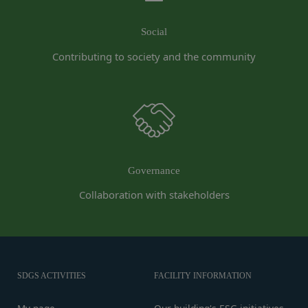
供その他を通じて反社会的勢力等の維持、運営
委託先等の管理
当社は、業務を委託するため委託先にお客様情報を
もしくは経営に協力もしくは関与する等反社会
Social
提供または開示する場合、当該委託先に対し、適切
的勢力等との何らかの交流もしくは関係を行っ
Contributing to society and the community
な取扱いおよび保護を行わせ、第三者への開示・提
ていると当社が判断した場合
供および当社の提供目的以外の目的での利用を行わ
その他会員登録が適当でないと当社が判断した
ないよう適切に管理および監督します。
場合
開示・訂正等
第5条（登録内容の変更）
お客様がご自身の個人情報の内容を確認、訂正また
会員は、登録情報の内容の全部または一部に関して
は利用停止を希望される場合には、個人情報保護法
変更が生じた場合、直ちに当社所定の方法により登
その他の法令により当社が義務を負う範囲におい
録内容を変更する手続きを行うものとします。
Governance
て、速やかに対応させていただきます。
会員が前項に定める変更手続きを行わなかった場合
なお、かかる場合には、本人確認をさせていただく
には、既に登録済みの情報に基づく処理を適正・有
Collaboration with stakeholders
場合があります。
効なものとすることをあらかじめ承諾します。
お問い合わせ
会員が本条第１項に定める変更手続きを行わなかっ
開示等のご希望、ご意見、ご質問、苦情のお申し出
たことにより生じた損害について、当社は一切責任
その他個人情報の取り扱いに関するお問い合わせ
を負いません。
は、下記の窓口までお願いいたします。
第6条（IDおよびパスワードの管理）
SDGS ACTIVITIES
FACILITY INFORMATION
メールによるお問い合わせ
会員は、会員登録等の際に会員本人が設定し、承
営業時間内に順次回答いたします。