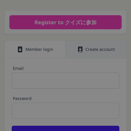
How to redeem the gift card:
持に努めます。
本規約を必ずお読みになり、本規約に同意いただく
本文中の用語の定義は、個人情報保護法および関連
必要があります。
Have ready the gift card number provided in the
第1条（定義）
法令によります。
email.
本規約において、次の各号に掲げる用語の意義は、
Register to クイズに参加
当社が取得する情報および取得方法
Go to
Redeem a gift card
.
お客様から直接取得する情報
当該各号に定めるところによるものとします。
Enter the gift card number and select
Apply to
当社は、お客様が当社のサービスの登録手続を行う
「本サービス」
your balance
.
場合、以下の情報（以下「お客様情報」といいま
当社が提供するESGポータルサイト及び連携により
For how to use Amazon Gift Cards, please contact
す。）をご提供いただく場合があります。
Member login
Create account
利用できるすべてのサービスをいいます。
Amazon Customer Service (0120-999-373 / 24 hours).
氏名、生年月日、性別、職業等プロフィールに関す
For the Amazon Gift Card terms, please see
here
.
「契約者」
る情報
本利用規約に基づく利用契約を当社と締結している
Email
メールアドレス、電話番号、住所等連絡先に関する
Close
方をいいます。
情報
「利用者」
アカウントへのアクセス者の本人確認に必要なパス
本利用規約に基づき、契約者が本サービスの利用を
ワード等のその他の情報
認めた特定の法人、団体、個人の第三者をいいま
Password
入力フォームその他当社が定める方法を通じてお客
す。なお、利用者は契約者の事業のために本サービ
様が入力または送信する情報
スを利用されているものとみなします。
当社が各サービスにおいて取得すると定めた情報
「会員」
端末情報
本規約の内容の全てを承認いただいた上、本サービ
お客様が、端末または携帯端末上で当社のサービス