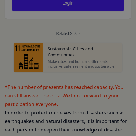
ス所定の手続きに従い会員登録を申請し、当社がこ
を利用する場合、当社は、端末識別子およびIPアド
れを承認した特定の法人、団体、個人をいいます。
レスを取得する場合があります。また、当社は、お
「登録希望者」
客様が端末に関連付けた名前、端末の種類、電話番
本サービスの利用を希望する法人、団体、個人をい
号、国、およびユーザー名、もしくはメールアドレ
います。
Related SDGs
スなど、お客様が提供することを選択したその他の
「会員登録」
あらゆる情報を取得する場合があります。
第4条に規定する方法に従って、登録希望者が行う
Sustainable Cities and
位置情報
本サービスの利用登録をいいます。
Communities
お客様が、端末または携帯端末上で当社のサービス
Make cities and human settlements
「登録情報」
を利用し、そこで位置情報を提供することを認めた
inclusive, safe, resilient and sustainable
登録希望者及び利用者が会員登録時に登録した当社
場合、当社は、お客様の位置情報を取得することが
が定める情報、本サービス利用中に当社が必要と判
あります。通常はお客様のブラウザや端末の設定に
断して登録を求めた情報及びこれらの情報について
より無効にすることができますが、無効にした場合
*The number of presents has reached capacity. You
利用者自身が追加、変更を行った場合の当該情報を
には当社のサービスの一部が利用できなくなくなる
can still answer the quiz. We look forward to your
いいます。
ことがあります。
participation everyone.
「アカウント」
お客様のアクションに関する情報
In order to protect ourselves from disasters such as
お客様が、当社のサービスを利用する際、直接当社
各会員が保有する、本サービスの利用に関する権利
earthquakes and natural disasters, it is important for
に提供した情報および当社のサービスを提供してい
の総体をいいます。
each person to deepen their knowledge of disaster
る第三者サービス提供者を通じて提供した情報を、
「パスワード」