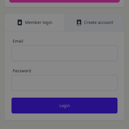
第三者への提供等
い。
当社は、以下の場合、お客様情報を第三者と共有す
本契約において使用される以下の各用語は各々以下
ることがあります。（以下、当社がお客様情報を提
に定める意味を有します。
Member login
Create account
供した相手方を「提供先」といいます。）
第3条（提供されるサービス）
お客様の同意を得た場合
当社が提供する本サービスは、次の各号に掲げるサ
当社は、お客様の同意を得た場合、お客様情報（個
ービスとします。
Email
人情報の場合もあります。）を第三者である会社、
ESGポータルサイトが提供する情報サービス
組織、個人に提供することがあります。
前各号に付随する各種サービス
第三者サービス提供者との共有
当社は、前項各号に定めるサービスの内容を変更す
支払処理、データ分析、メール送信、ホスティング
ることができるものとします。
Password
第4条（会員登録）
サービス、カスタマーサービスなどを当社の代理で
会員登録手続きは、本サービスの会員登録ページか
行うサービスを提供する第三者、または、当社のマ
ら当社の指定する方法に従い、会員登録を希望する
ーケティングのサポートを行う第三者に対して、お
本人が行うものとします。当社に対して会員登録の
客様情報を提供することがあります。
申し込みが行われた場合には、登録手続きにおいて
外部サービスとの連携のための共有
氏名等を入力された本人が当該申し込みを行ったも
当社は、Facebook、Googleアカウント、Twitter
のとみなします。
その他の外部サービスとの連携または外部サービス
当社は、会員登録を申請した者が以下の各号のいず
を利用した認証にあたり、当該外部サービス運営会