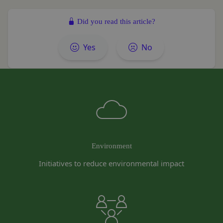
れかの事由に該当する場合は、登録を拒否すること
社にお客様情報を提供することがあります。
があります。
法律上の理由
Did you read this article?
当社に提供された登録情報の全部又は一部につ
お客様の居住国内外において、法律、規則、法的手
き虚偽、誤記又は記載漏れがあった場合
段または公的もしくは政府機関からの要求により、
Yes
No
当該登録希望者が、本サービス又は当社が提供
当社がお客様情報の全部または一部を開示すること
するその他のサービスの利用に際して、過去に
が必要になる場合があります。
アカウント削除等の利用停止措置を受けたこと
当社は、国家安全保障、法の執行またはその他の交
があり、又は現在受けている場合
易の実現のために必要または適切であると判断した
未成年者、成年被後見人、被保佐人又は被補助
場合、お客様情報の全部または一部を公開すること
人のいずれかであって、法定代理人、後見人､保
があります。
佐人又は補助人の同意等を得ていなかった場合
当社は、当社の利用規約の執行、当社の運営または
会員登録の申請に虚偽の事項が含まれている場
お客様の保護のために、開示が合理的に必要である
Environment
合
と判断する場合、お客様情報の全部または一部を開
Initiatives to reduce environmental impact
過去に当社との契約に違反した者またはその関
示することがあります。
係者であると当社が判断した場合
売却または合併
反社会的勢力等（暴力団、暴力団員、右翼団
組織再編、合併または譲渡に際し、当社が取得した
体、反社会的勢力、その他これに準ずるものを
個人情報の全部または一部を関係者に移転すること
意味します。以下同じ。）であるまたは資金提
があります。