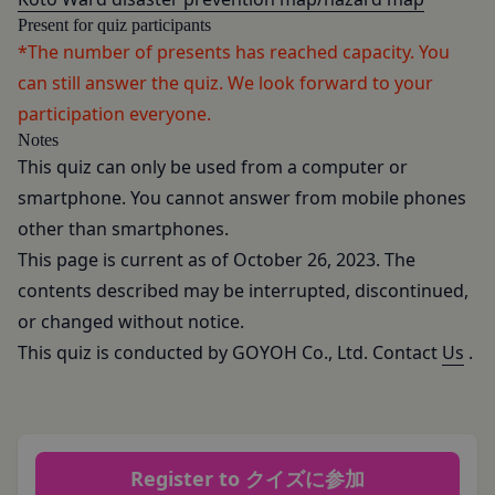
ルール等が優先されるものとします。
せるもので、これを利用することにより当社のサー
Present for quiz participants
当社は、本規約を変更する必要が生じた場合には、
バに、当社サイト内におけるお客様の行動履歴(ア
*The number of presents has reached capacity. You
会員の明示の承諾を得ることなく、本規約を変更す
クセスしたURL、コンテンツ、参照順序等)や、年
can still answer the quiz. We look forward to your
ることができるものとします。
齢や性別、職業、居住地域、位置情報等個人が特定
participation everyone.
前項による本規約の変更をするときは、その効力発
できない属性情報(それらの組み合わせによっても
Notes
生日を定め、かつ、本規約を変更する旨及び変更後
個人が特定できないもの)を取得することがありま
This quiz can only be used from a computer or
の本規約の内容並びにその効力発生日を、会員に対
す。
smartphone. You cannot answer from mobile phones
し、本規約変更の効力発生日前に、第11条に定め
お客様がご自身に関する情報の取得を望まれない場
other than smartphones.
る方法により通知するものとします。ただし、文言
合は、ブラウザや携帯端末の設定により、クッキー
の修正等、会員に不利益を与えるものではない軽微
This page is current as of October 26, 2023. The
の受け取りを拒否することも可能です。なお、クッ
な変更の場合には、当該通知を省略することができ
contents described may be interrupted, discontinued,
キーの受け取りを拒否された場合、当社のサービス
ます。
or changed without notice.
の一部がご利用できなくなることがあります。
本規約変更の効力発生日後に本サービスの利用を行
適正管理
This quiz is conducted by GOYOH Co., Ltd. Contact
Us
.
当社は、お客様情報への不正なアクセスや漏洩等を
った場合、会員は本規約の変更に同意したものとみ
防ぐため、セキュリティーの維持に努めます。ま
なします。
た、当社は、当社の通常の事業運営に照らして当社
当社が提供する本サービス以外のサービス又は提携
が不要と判断した場合、お客様から取得したお客様
パートナーが提供するサービスについては、各サー
Register to クイズに参加
情報を安全かつ合理的な方法で消去します。
ビスに定められる利用規約等に従ってご利用くださ