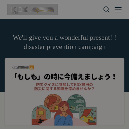
Skip to content
We'll give you a wonderful present! !
disaster prevention campaign
Privacy policy
Terms of service
Amazon Gift Card
株式会社GOYOH（以下「当社」といいます。）
株式会社GOYOHが運営するESGポータルサイトサ
A digital gift certificate usable on Amazon.co.jp.
は、当社が運営する各サービスにおいて、個人情報
ービス（以下「本サービス」といいます。）のご利
The gift card number will be sent to the email
の保護に関する法律、その他関連する法令等を遵守
用規約（以下「本規約」といいます。）を下記の通
address registered in your member
するとともに、以下の方針に沿ってお客様からお預
り定めます。
information.
かりした情報を取り扱い、正確性および機密性の保
本サービスをご利用される方は、ご登録される前に
It is valid for 10 years from issuance.