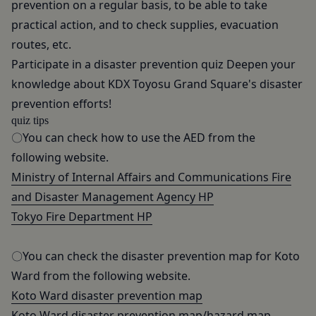
当社は取得・保管することがあります。お客様のサ
prevention on a regular basis, to be able to take
登録情報と組み合わせて、会員とその他の者とを識
ービスご利用状況、他の利用者との交流に関する情
別するために用いられる符号をいいます。
practical action, and to check supplies, evacuation
報も取得することがあります。
「提携パートナー」
routes, etc.
外部サービスとの連携により取得する情報
当社との間で締結する契約に基づき、本サービスと
Participate in a disaster prevention quiz
Deepen your
外部サービスでお客様が利用するIDおよびその他
提携するサービス（以下「提携サービス」といいま
knowledge about KDX Toyosu Grand Square's disaster
外部サービスのプライバシー設定によりお客様が提
す。）を提供し、又はその運営を行う者をいいま
prevention efforts!
携先に開示を認めた情報を取得することがありま
す。
quiz tips
す。
第2条（総則・適用範囲）
〇You can check how to use the AED from the
取得した個人情報等の利用目的
本規約は、会員と当社間において本サービスの利用
当社は、お客様からご提供いただいたお客様情報
following website.
に関し適用され、登録手続き完了後の本サービスの
を、当社各サービスの利用規約において定める利用
Ministry of Internal Affairs and Communications Fire
提供条件及び当社と会員との権利義務関係を定める
目的の範囲内で利用します。
and Disaster Management Agency HP
ものです。
Cookie（クッキー）について
当社が、当社ウェブサイト上に本サービスに関する
Tokyo Fire Department HP
当社は、お客様にとってより使いやすく、より価値
個別規定や追加規定を掲載する場合、又は第11条
ある情報を提供するためにCookie(以下「クッキ
に定める方法により本サービスに関するルール等を
ー」といいます。これに類似の技術を含みます。)
〇You can check the disaster prevention map for Koto
発信する場合、それらは本規約の一部を構成するも
を使用することがあります。
Ward from the following website.
のとし、個別規定、追加規定又はルール等が本規約
クッキーは、ウェブサイトを利用されたときにご利
Koto Ward disaster prevention map
と抵触する場合には、当該個別規定、追加規定又は
用のパソコンや携帯端末に一時的にデータを保存さ
Koto Ward disaster prevention map/hazard map