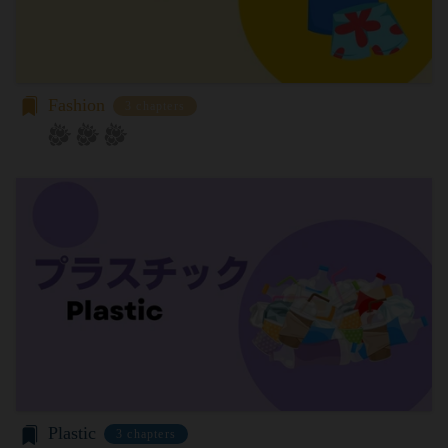
と抵触する場合には、当該個別規定、追加規定又は
用のパソコンや携帯端末に一時的にデータを保存さ
ルール等が優先されるものとします。
せるもので、これを利用することにより当社のサー
当社は、本規約を変更する必要が生じた場合には、
バに、当社サイト内におけるお客様の行動履歴(ア
会員の明示の承諾を得ることなく、本規約を変更す
クセスしたURL、コンテンツ、参照順序等)や、年
Fashion
ることができるものとします。
3 chapters
齢や性別、職業、居住地域、位置情報等個人が特定
前項による本規約の変更をするときは、その効力発
できない属性情報(それらの組み合わせによっても
生日を定め、かつ、本規約を変更する旨及び変更後
個人が特定できないもの)を取得することがありま
の本規約の内容並びにその効力発生日を、会員に対
す。
し、本規約変更の効力発生日前に、第11条に定め
お客様がご自身に関する情報の取得を望まれない場
る方法により通知するものとします。ただし、文言
合は、ブラウザや携帯端末の設定により、クッキー
の修正等、会員に不利益を与えるものではない軽微
の受け取りを拒否することも可能です。なお、クッ
な変更の場合には、当該通知を省略することができ
キーの受け取りを拒否された場合、当社のサービス
ます。
の一部がご利用できなくなることがあります。
本規約変更の効力発生日後に本サービスの利用を行
適正管理
当社は、お客様情報への不正なアクセスや漏洩等を
った場合、会員は本規約の変更に同意したものとみ
防ぐため、セキュリティーの維持に努めます。ま
なします。
た、当社は、当社の通常の事業運営に照らして当社
当社が提供する本サービス以外のサービス又は提携
Plastic
が不要と判断した場合、お客様から取得したお客様
パートナーが提供するサービスについては、各サー
3 chapters