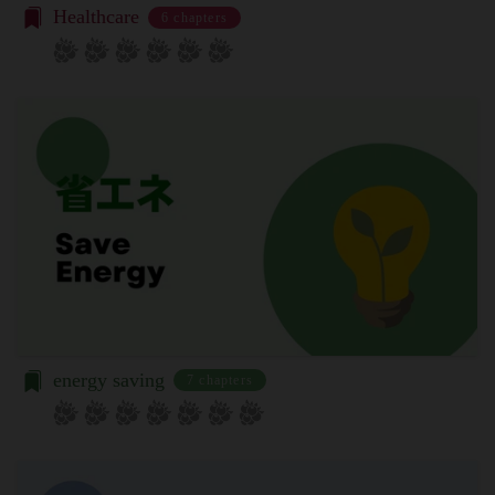
本規約の内容の全てを承認いただいた上、本サービ
お客様が、端末または携帯端末上で当社のサービス
Healthcare
6 chapters
ス所定の手続きに従い会員登録を申請し、当社がこ
を利用する場合、当社は、端末識別子およびIPアド
れを承認した特定の法人、団体、個人をいいます。
レスを取得する場合があります。また、当社は、お
「登録希望者」
客様が端末に関連付けた名前、端末の種類、電話番
本サービスの利用を希望する法人、団体、個人をい
号、国、およびユーザー名、もしくはメールアドレ
います。
スなど、お客様が提供することを選択したその他の
「会員登録」
あらゆる情報を取得する場合があります。
第4条に規定する方法に従って、登録希望者が行う
位置情報
本サービスの利用登録をいいます。
お客様が、端末または携帯端末上で当社のサービス
「登録情報」
を利用し、そこで位置情報を提供することを認めた
登録希望者及び利用者が会員登録時に登録した当社
場合、当社は、お客様の位置情報を取得することが
が定める情報、本サービス利用中に当社が必要と判
あります。通常はお客様のブラウザや端末の設定に
断して登録を求めた情報及びこれらの情報について
より無効にすることができますが、無効にした場合
利用者自身が追加、変更を行った場合の当該情報を
には当社のサービスの一部が利用できなくなくなる
energy saving
7 chapters
いいます。
ことがあります。
「アカウント」
お客様のアクションに関する情報
お客様が、当社のサービスを利用する際、直接当社
各会員が保有する、本サービスの利用に関する権利
に提供した情報および当社のサービスを提供してい
の総体をいいます。