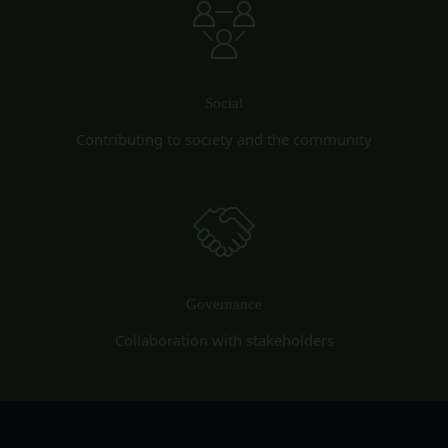
会員は、会員登録等の際に会員本人が設定し、承
営業時間内に順次回答いたします。
認・登録されたお客様IDおよびパスワードの利
お問い合わせ内容によっては回答にお時間をいただ
用、管理について一切の責任を負うものとします。
く場合や、ご返答できない場合がございます。あら
会員は、お客様IDおよびパスワードの第三者への
かじめご了承いただきますようお願い致します。
譲渡、承継、名義変更、貸与、開示又は漏洩しては
Social
「@goyoh.jp」を含むメールアドレスから受信でき
ならないものとします。
Contributing to society and the community
るよう、あらかじめご設定ください。
会員のお客様IDおよびパスワードの使用上の過失
メールによるお問い合わせについて、お客さまの個
または第三者による不正使用等に起因する損害につ
人情報保護のため、SSL通信を使用しております。
いて、当社は一切責任を負わないものとします。
お客さまがお使いのブラウザがSSL通信非対応の場
会員のお客様IDおよびパスワードの失念に起因す
合には、このお問い合わせフォームは利用できませ
る損害について、当社は一切の責任を負わないもの
んので、その場合にはお電話でのお問い合わせをお
とします。
願いいたします。
当社は、当社所定の方法により会員のお客様IDお
Governance
組織・体制
よびパスワードの一致を確認した場合、当該お客様
当社は、管理担当役員を利用者情報管理責任者と
Collaboration with stakeholders
IDおよびパスワードに基づく会員が、本サービス
し、利用者情報の適正な管理及び継続的な改善を実
を利用したものとみなし、その場合の責任は全て当
施します。
該会員に帰属するものとします。
免責
第7条（会員の退会）
当社は、以下の場合には、何らの責任を負いませ
会員は、当社所定の退会手続の完了により、会員登