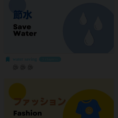
る第三者サービス提供者を通じて提供した情報を、
「パスワード」
当社は取得・保管することがあります。お客様のサ
登録情報と組み合わせて、会員とその他の者とを識
ービスご利用状況、他の利用者との交流に関する情
別するために用いられる符号をいいます。
報も取得することがあります。
「提携パートナー」
外部サービスとの連携により取得する情報
当社との間で締結する契約に基づき、本サービスと
外部サービスでお客様が利用するIDおよびその他
提携するサービス（以下「提携サービス」といいま
外部サービスのプライバシー設定によりお客様が提
す。）を提供し、又はその運営を行う者をいいま
携先に開示を認めた情報を取得することがありま
す。
す。
第2条（総則・適用範囲）
取得した個人情報等の利用目的
water saving
3 chapters
本規約は、会員と当社間において本サービスの利用
当社は、お客様からご提供いただいたお客様情報
に関し適用され、登録手続き完了後の本サービスの
を、当社各サービスの利用規約において定める利用
提供条件及び当社と会員との権利義務関係を定める
目的の範囲内で利用します。
ものです。
Cookie（クッキー）について
当社が、当社ウェブサイト上に本サービスに関する
当社は、お客様にとってより使いやすく、より価値
個別規定や追加規定を掲載する場合、又は第11条
ある情報を提供するためにCookie(以下「クッキ
に定める方法により本サービスに関するルール等を
ー」といいます。これに類似の技術を含みます。)
発信する場合、それらは本規約の一部を構成するも
を使用することがあります。
のとし、個別規定、追加規定又はルール等が本規約
クッキーは、ウェブサイトを利用されたときにご利