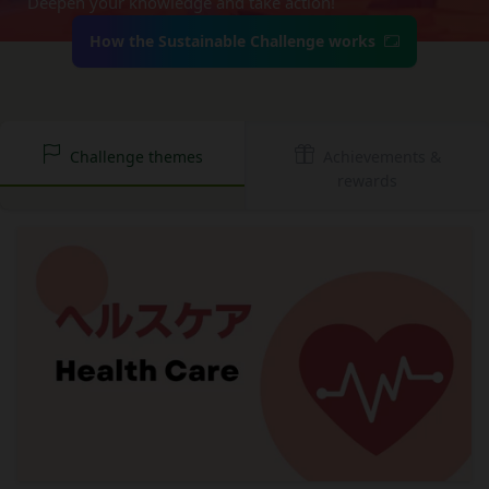
Deepen your knowledge and take action!
かりした情報を取り扱い、正確性および機密性の保
本サービスをご利用される方は、ご登録される前に
It is valid for 10 years from issuance.
How to redeem the gift card:
持に努めます。
本規約を必ずお読みになり、本規約に同意いただく
How the Sustainable Challenge works
本文中の用語の定義は、個人情報保護法および関連
必要があります。
Have ready the gift card number provided in the
第1条（定義）
法令によります。
email.
本規約において、次の各号に掲げる用語の意義は、
当社が取得する情報および取得方法
Go to
Redeem a gift card
.
お客様から直接取得する情報
当該各号に定めるところによるものとします。
Enter the gift card number and select
Apply to
当社は、お客様が当社のサービスの登録手続を行う
Challenge themes
Achievements &
「本サービス」
your balance
.
rewards
場合、以下の情報（以下「お客様情報」といいま
当社が提供するESGポータルサイト及び連携により
For how to use Amazon Gift Cards, please contact
す。）をご提供いただく場合があります。
利用できるすべてのサービスをいいます。
Amazon Customer Service (0120-999-373 / 24 hours).
氏名、生年月日、性別、職業等プロフィールに関す
For the Amazon Gift Card terms, please see
here
.
「契約者」
る情報
本利用規約に基づく利用契約を当社と締結している
メールアドレス、電話番号、住所等連絡先に関する
Close
方をいいます。
情報
「利用者」
アカウントへのアクセス者の本人確認に必要なパス
本利用規約に基づき、契約者が本サービスの利用を
ワード等のその他の情報
認めた特定の法人、団体、個人の第三者をいいま
入力フォームその他当社が定める方法を通じてお客
す。なお、利用者は契約者の事業のために本サービ
様が入力または送信する情報
スを利用されているものとみなします。
当社が各サービスにおいて取得すると定めた情報
「会員」
端末情報