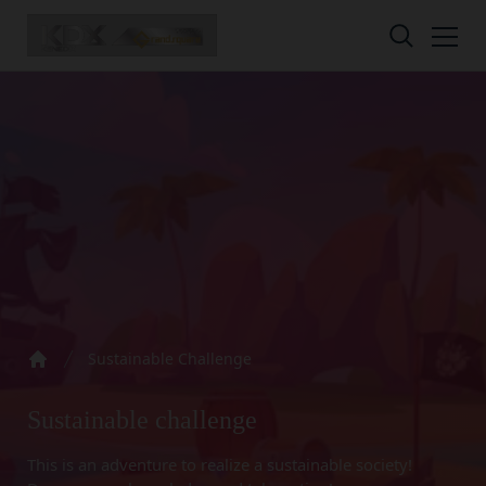
Skip to content
Privacy policy
Terms of service
Amazon Gift Card
Sustainable Challenge
Home
株式会社GOYOH（以下「当社」といいます。）
株式会社GOYOHが運営するESGポータルサイトサ
A digital gift certificate usable on Amazon.co.jp.
は、当社が運営する各サービスにおいて、個人情報
ービス（以下「本サービス」といいます。）のご利
The gift card number will be sent to the email
Sustainable challenge
の保護に関する法律、その他関連する法令等を遵守
用規約（以下「本規約」といいます。）を下記の通
address registered in your member
するとともに、以下の方針に沿ってお客様からお預
り定めます。
information.
This is an adventure to realize a sustainable society!