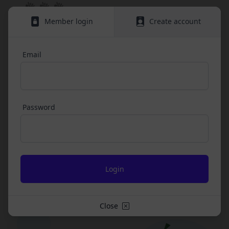
情報を安全かつ合理的な方法で消去します。
ビスに定められる利用規約等に従ってご利用くださ
第三者への提供等
い。
Member login
Create account
当社は、以下の場合、お客様情報を第三者と共有す
本契約において使用される以下の各用語は各々以下
ることがあります。（以下、当社がお客様情報を提
に定める意味を有します。
供した相手方を「提供先」といいます。）
Email
第3条（提供されるサービス）
お客様の同意を得た場合
当社が提供する本サービスは、次の各号に掲げるサ
当社は、お客様の同意を得た場合、お客様情報（個
ービスとします。
人情報の場合もあります。）を第三者である会社、
ESGポータルサイトが提供する情報サービス
組織、個人に提供することがあります。
前各号に付随する各種サービス
Password
第三者サービス提供者との共有
当社は、前項各号に定めるサービスの内容を変更す
支払処理、データ分析、メール送信、ホスティング
ることができるものとします。
第4条（会員登録）
サービス、カスタマーサービスなどを当社の代理で
会員登録手続きは、本サービスの会員登録ページか
行うサービスを提供する第三者、または、当社のマ
Biodiversity
3 chapters
ら当社の指定する方法に従い、会員登録を希望する
ーケティングのサポートを行う第三者に対して、お
本人が行うものとします。当社に対して会員登録の
客様情報を提供することがあります。
申し込みが行われた場合には、登録手続きにおいて
外部サービスとの連携のための共有
氏名等を入力された本人が当該申し込みを行ったも
Close
当社は、Facebook、Googleアカウント、Twitter
のとみなします。
その他の外部サービスとの連携または外部サービス