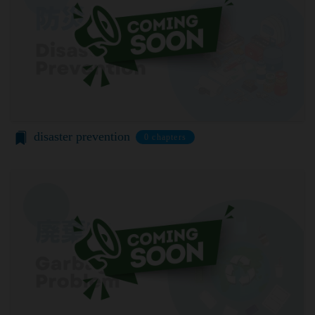
当社は、会員登録を申請した者が以下の各号のいず
を利用した認証にあたり、当該外部サービス運営会
れかの事由に該当する場合は、登録を拒否すること
社にお客様情報を提供することがあります。
があります。
法律上の理由
当社に提供された登録情報の全部又は一部につ
お客様の居住国内外において、法律、規則、法的手
き虚偽、誤記又は記載漏れがあった場合
段または公的もしくは政府機関からの要求により、
当該登録希望者が、本サービス又は当社が提供
当社がお客様情報の全部または一部を開示すること
するその他のサービスの利用に際して、過去に
が必要になる場合があります。
アカウント削除等の利用停止措置を受けたこと
当社は、国家安全保障、法の執行またはその他の交
disaster prevention
0 chapters
があり、又は現在受けている場合
易の実現のために必要または適切であると判断した
未成年者、成年被後見人、被保佐人又は被補助
場合、お客様情報の全部または一部を公開すること
人のいずれかであって、法定代理人、後見人､保
があります。
佐人又は補助人の同意等を得ていなかった場合
当社は、当社の利用規約の執行、当社の運営または
会員登録の申請に虚偽の事項が含まれている場
お客様の保護のために、開示が合理的に必要である
合
と判断する場合、お客様情報の全部または一部を開
過去に当社との契約に違反した者またはその関
示することがあります。
係者であると当社が判断した場合
売却または合併
反社会的勢力等（暴力団、暴力団員、右翼団
組織再編、合併または譲渡に際し、当社が取得した
体、反社会的勢力、その他これに準ずるものを
個人情報の全部または一部を関係者に移転すること