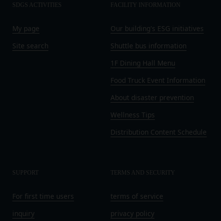
ん。
SDGS ACTIVITIES
FACILITY INFORMATION
録を抹消することができます。
お客様ご本人が本サービスの機能又は別の手段を用
第8条（禁止事項）
My page
Our building's ESG initiatives
いて第三者に利用者情報を明らかにした場合
会員は、本サービスの利用に際して、以下の各号の
お客様が自ら本サービス上に入力した情報等によ
いずれかに該当する行為または該当するおそれのあ
Site search
Shuttle bus information
り、個人を識別し得る状態に至った場合
る行為を行ってはならないものとします。
1F Dining Hall Menu
改善
本規約および法令に違反する行為、犯罪に結び
当社は、利用者情報の取扱いに関する運用状況を適
Food Truck Event Information
つく行為または公序良俗に反する行為
宜見直し、継続的な改善に努めるものとし、必要に
会員登録または登録内容の変更の際に虚偽の会
About disaster prevention
応じて、本ポリシーをお客様の事前の了承を得るこ
員情報を入力する行為
となく変更することがあります。変更後の本ポリシ
Wellness Tips
本サービスの運営を妨害するおそれのある行為
ーについては、当社が別途定める場合を除いて、当
Distribution Content Schedule
または本サービスに支障を生じさせるおそれの
社ウェブサイトでの公示後、すぐに効力が発生する
ある行為
ものとします。但し、法令上お客様の同意が必要と
当社または第三者の財産権、プライバシー権、
なるような内容の変更を行うときは、当社が定める
著作権等の知的財産権、その他の権利または利
SUPPORT
TERMS AND SECURITY
方法により、お客様の同意を取得するものとしま
益を侵害する行為
す。
当社または第三者を誹謗、中傷する行為
For first time users
terms of service
その他の注意事項
当社もしくは第三者に対して、迷惑、不利益ま
当社が提供するサービスは、当社が管理するサービ
inquiry
privacy policy
たは損害を与える行為