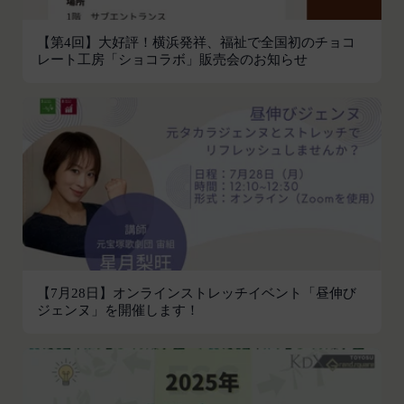
があり、又は現在受けている場合
易の実現のために必要または適切であると判断した
未成年者、成年被後見人、被保佐人又は被補助
場合、お客様情報の全部または一部を公開すること
【第4回】大好評！横浜発祥、福祉で全国初のチョコ
人のいずれかであって、法定代理人、後見人､保
レート工房「ショコラボ」販売会のお知らせ
があります。
佐人又は補助人の同意等を得ていなかった場合
当社は、当社の利用規約の執行、当社の運営または
会員登録の申請に虚偽の事項が含まれている場
お客様の保護のために、開示が合理的に必要である
合
と判断する場合、お客様情報の全部または一部を開
過去に当社との契約に違反した者またはその関
示することがあります。
係者であると当社が判断した場合
売却または合併
反社会的勢力等（暴力団、暴力団員、右翼団
組織再編、合併または譲渡に際し、当社が取得した
体、反社会的勢力、その他これに準ずるものを
個人情報の全部または一部を関係者に移転すること
意味します。以下同じ。）であるまたは資金提
があります。
供その他を通じて反社会的勢力等の維持、運営
委託先等の管理
当社は、業務を委託するため委託先にお客様情報を
もしくは経営に協力もしくは関与する等反社会
【7月28日】オンラインストレッチイベント「昼伸び
提供または開示する場合、当該委託先に対し、適切
的勢力等との何らかの交流もしくは関係を行っ
ジェンヌ」を開催します！
な取扱いおよび保護を行わせ、第三者への開示・提
ていると当社が判断した場合
供および当社の提供目的以外の目的での利用を行わ
その他会員登録が適当でないと当社が判断した
ないよう適切に管理および監督します。
場合
開示・訂正等
第5条（登録内容の変更）