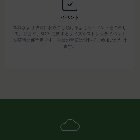
します。ただし、当社は、これにより、会員に対す
る義務を免れることはできないものとします。
第16条（免責事項）
イベント
当社は、利用者の登録内容に従って事務を処理する
皆様がより快適にお過ごし頂けるようなイベントを企画し
ことにより、免責されるものとします。
ております。SDGsに関するクイズやストレッチイベント
当社が相当の安全策を講じたにもかかわらず通信回
を随時開催予定です。会員の皆様は無料でご参加いただけ
線やコンピュータなどに障害が生じ、システムの中
ます。
断・遅滞・中止等による損害、ウェブページが改ざ
んされたことにより会員に生じた損害については、
当社は一切責任を負いません。
当社のウェブページ・サーバ・ドメインなどから送
られるメール・コンテンツに、コンピューター・ウ
ィルスなどの有害なものが含まれていないことを保
証いたしません。
当社は、会員に対し、適宜情報提供やアドバイスを
行うことがありますが、それにより責任を負うもの
ではありません。
当社は、会員が本規約に違反したことによって、会