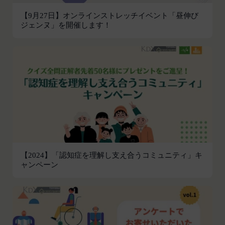
他掲載内容の全部または一部を権利者の許可なく使
【9月27日】オンラインストレッチイベント「昼伸び
用（複製、改変、転用、転送、配布、掲示、販売、
ジェンヌ」を開催します！
出版など）する行為は固く禁止します。
会員は、前2項の規定に違反して第三者との間で問
題が生じた場合、自己の責任と費用においてかかる
問題を解決するとともに当社に何等の損害、損失ま
たは不利益等を与えないものとします。
第10条（会員が提供する提供物に関する知的財産権
等）
当社所定の方法により会員が提供する商品レビュ
ー、画像データその他一切の提供物（以下、これら
をまとめて「提供物」といいます。）に関する知的
財産権等の権利は、従前どおり会員が保持するもの
【2024】「認知症を理解し支え合うコミュニティ」キ
ャンペーン
とし、当社がかかる権利を取得することはありませ
ん。
前項にかかわらず、会員は当社に対し、提供物に関
し、無償、地域無限定、非独占的、サブライセンス
可能かつ譲渡可能な使用、複製、配布、派生著作物