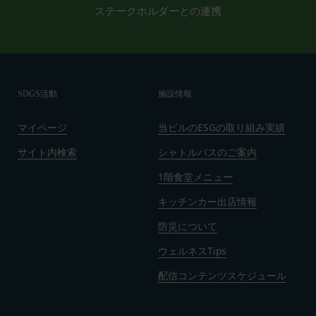
ステークホルダーとの連携
よび一部が無効または執行不能と判断された規定の
残りの部分は、継続して完全に効力を有するものと
します。
第19条（準拠法、合意管轄）
本規約は日本法に基づき解釈されるものとし、本規
SDGS活動
施設情報
約に関し訴訟の必要が生じた場合には、東京地方裁
判所を第一審の専属的合意管轄裁判所といたしま
マイページ
当ビルのESGの取り組み実績
す。
発効日：2021年9月1日
サイト内検索
シャトルバスのご案内
1階食堂メニュー
閉じる
キッチンカー出店情報
防災について
ウェルネスTips
配信コンテンツスケジュール