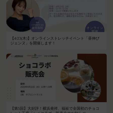
本サービスの利用登録をいいます。
お客様が、端末または携帯端末上で当社のサービス
「登録情報」
を利用し、そこで位置情報を提供することを認めた
登録希望者及び利用者が会員登録時に登録した当社
場合、当社は、お客様の位置情報を取得することが
が定める情報、本サービス利用中に当社が必要と判
あります。通常はお客様のブラウザや端末の設定に
断して登録を求めた情報及びこれらの情報について
より無効にすることができますが、無効にした場合
利用者自身が追加、変更を行った場合の当該情報を
には当社のサービスの一部が利用できなくなくなる
【4/23(木)】オンラインストレッチイベント「昼伸び
いいます。
ことがあります。
ジェンヌ」を開催します！
「アカウント」
お客様のアクションに関する情報
お客様が、当社のサービスを利用する際、直接当社
各会員が保有する、本サービスの利用に関する権利
に提供した情報および当社のサービスを提供してい
の総体をいいます。
る第三者サービス提供者を通じて提供した情報を、
「パスワード」
当社は取得・保管することがあります。お客様のサ
登録情報と組み合わせて、会員とその他の者とを識
ービスご利用状況、他の利用者との交流に関する情
別するために用いられる符号をいいます。
報も取得することがあります。
「提携パートナー」
外部サービスとの連携により取得する情報
当社との間で締結する契約に基づき、本サービスと
外部サービスでお客様が利用するIDおよびその他
提携するサービス（以下「提携サービス」といいま
外部サービスのプライバシー設定によりお客様が提
す。）を提供し、又はその運営を行う者をいいま
携先に開示を認めた情報を取得することがありま
【第5回】大好評！横浜発祥、福祉で全国初のチョコ
す。