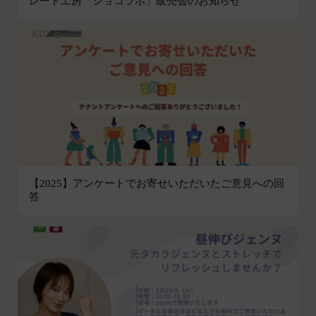
レート工房「ショコラボ」販売会のお知らせ
す。
第2条（総則・適用範囲）
取得した個人情報等の利用目的
本規約は、会員と当社間において本サービスの利用
当社は、お客様からご提供いただいたお客様情報
に関し適用され、登録手続き完了後の本サービスの
を、当社各サービスの利用規約において定める利用
提供条件及び当社と会員との権利義務関係を定める
目的の範囲内で利用します。
ものです。
Cookie（クッキー）について
当社が、当社ウェブサイト上に本サービスに関する
当社は、お客様にとってより使いやすく、より価値
個別規定や追加規定を掲載する場合、又は第11条
ある情報を提供するためにCookie(以下「クッキ
に定める方法により本サービスに関するルール等を
ー」といいます。これに類似の技術を含みます。)
発信する場合、それらは本規約の一部を構成するも
を使用することがあります。
のとし、個別規定、追加規定又はルール等が本規約
クッキーは、ウェブサイトを利用されたときにご利
と抵触する場合には、当該個別規定、追加規定又は
【2025】アンケートでお寄せいただいたご意見への回
用のパソコンや携帯端末に一時的にデータを保存さ
答
ルール等が優先されるものとします。
せるもので、これを利用することにより当社のサー
当社は、本規約を変更する必要が生じた場合には、
バに、当社サイト内におけるお客様の行動履歴(ア
会員の明示の承諾を得ることなく、本規約を変更す
クセスしたURL、コンテンツ、参照順序等)や、年
ることができるものとします。
齢や性別、職業、居住地域、位置情報等個人が特定
前項による本規約の変更をするときは、その効力発
できない属性情報(それらの組み合わせによっても
生日を定め、かつ、本規約を変更する旨及び変更後
個人が特定できないもの)を取得することがありま
の本規約の内容並びにその効力発生日を、会員に対
す。