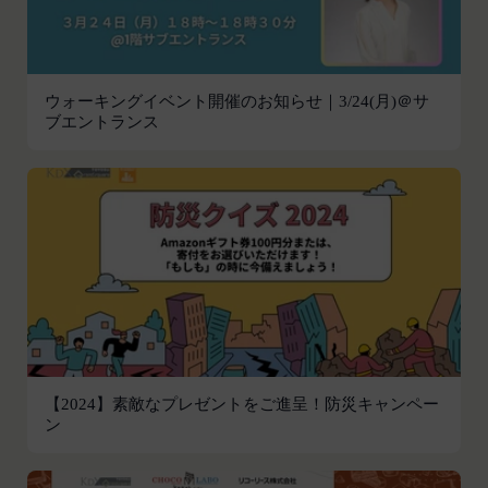
応じて、本ポリシーをお客様の事前の了承を得るこ
員情報を入力する行為
となく変更することがあります。変更後の本ポリシ
本サービスの運営を妨害するおそれのある行為
ーについては、当社が別途定める場合を除いて、当
または本サービスに支障を生じさせるおそれの
社ウェブサイトでの公示後、すぐに効力が発生する
ウォーキングイベント開催のお知らせ｜3/24(月)＠サ
ある行為
ものとします。但し、法令上お客様の同意が必要と
ブエントランス
当社または第三者の財産権、プライバシー権、
なるような内容の変更を行うときは、当社が定める
著作権等の知的財産権、その他の権利または利
方法により、お客様の同意を取得するものとしま
益を侵害する行為
す。
当社または第三者を誹謗、中傷する行為
その他の注意事項
当社もしくは第三者に対して、迷惑、不利益ま
当社が提供するサービスは、当社が管理するサービ
たは損害を与える行為
ス以外のサービスへのリンクを含む場合があり、こ
お客様IDおよびパスワードを不正に使用する行
れら外部サービスにおける内容や利用者情報の保護
為
については、当社は一切責任を負いません。
同業者の再販など、営利目的で商品等を購入す
発効日：2021年9月1日
る行為
【2024】素敵なプレゼントをご進呈！防災キャンペー
その他、当社が不適切と判断する行為
閉じる
ン
会員の行為が本規約に違反すると当社が判断した場
合、当社は、通知または催告をすることなく、当該