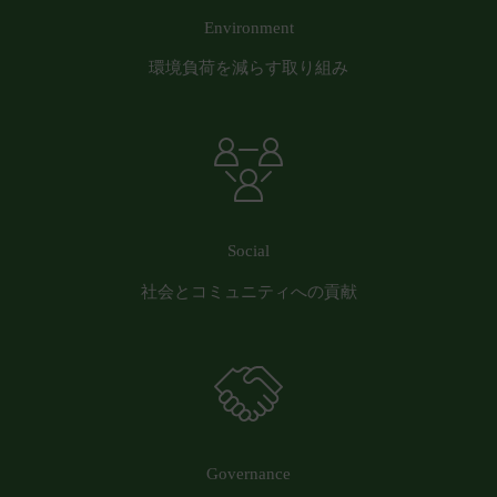
員または第三者に対して生じた損害等については、
Environment
一切責任を負わないものとします。
会員が、本サービスをご利用になることにより、他
環境負荷を減らす取り組み
の会員または第三者に対して損害等を与えた場合に
は、当該会員は自己の責任と費用において解決し、
当社には一切損害等を与えないものとします。
会員は、本サービスを当社が別途定める「
ご利用推
奨環境
」に則り利用するものとします。これらの規
定に従わず利用したことにより生じた損害について
Social
は、一切責任を負わないものとします。
第17条（別途協議）
社会とコミュニティへの貢献
当社および会員は、本サービスの利用に関して本規
約に定めのない事項または本規約の解釈に疑義が生
じた場合には、双方誠意をもって話し合い、これを
解決するものとします。
第18条（分離可能性）
本規約のいずれかの条項またはその一部が、消費者
契約法その他の法令等により無効または執行不能と
Governance
判断された場合であっても、本規約の残りの規定お