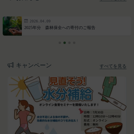
2026.04.09
2025年分 森林保全への寄付のご報告
プライバシーポリシー
利用規約
Amazonギフト券
株式会社GOYOH（以下「当社」といいます。）
株式会社GOYOHが運営するESGポータルサイトサ
Amazon.co.jpで使えるデジタル商品券です。
は、当社が運営する各サービスにおいて、個人情報
ービス（以下「本サービス」といいます。）のご利
会員情報に登録されているメールアドレス宛にギフ
の保護に関する法律、その他関連する法令等を遵守
用規約（以下「本規約」といいます。）を下記の通
ト券番号を贈ります。
キャンペーン
すべてを見る
するとともに、以下の方針に沿ってお客様からお預
り定めます。
有効期限は発行から10年です。
ギフト券を適用する方法:
かりした情報を取り扱い、正確性および機密性の保
本サービスをご利用される方は、ご登録される前に
持に努めます。
本規約を必ずお読みになり、本規約に同意いただく
メールに記載されたギフト券番号をご用意くださ
本文中の用語の定義は、個人情報保護法および関連
必要があります。
い。
第1条（定義）
法令によります。
ギフト券を適用する
に移動します。
本規約において、次の各号に掲げる用語の意義は、
当社が取得する情報および取得方法
ギフト券番号を入力し、
ここに適用
を選択します。
お客様から直接取得する情報
当該各号に定めるところによるものとします。
Amazonギフト券の利用方法に関しましては、Amazon の
当社は、お客様が当社のサービスの登録手続を行う
「本サービス」
カスタマーサポート(0120-999-373 / 24時間対応) までお
場合、以下の情報（以下「お客様情報」といいま
問い合わせください。Amazonギフト券細則については、
当社が提供するESGポータルサイト及び連携により
こちら
をご確認ください。
す。）をご提供いただく場合があります。