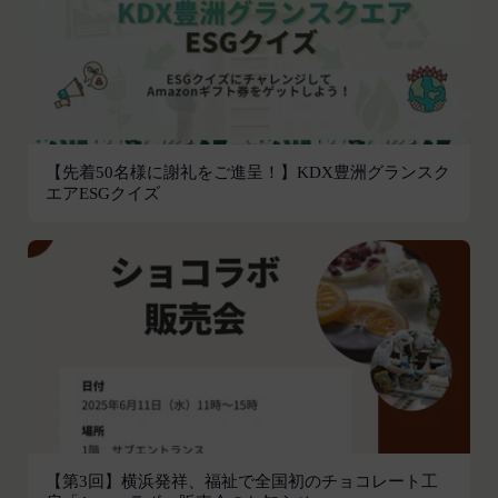
お客様がご自身の個人情報の内容を確認、訂正また
会員は、登録情報の内容の全部または一部に関して
は利用停止を希望される場合には、個人情報保護法
変更が生じた場合、直ちに当社所定の方法により登
その他の法令により当社が義務を負う範囲におい
録内容を変更する手続きを行うものとします。
て、速やかに対応させていただきます。
会員が前項に定める変更手続きを行わなかった場合
なお、かかる場合には、本人確認をさせていただく
には、既に登録済みの情報に基づく処理を適正・有
場合があります。
効なものとすることをあらかじめ承諾します。
【先着50名様に謝礼をご進呈！】KDX豊洲グランスク
お問い合わせ
会員が本条第１項に定める変更手続きを行わなかっ
エアESGクイズ
開示等のご希望、ご意見、ご質問、苦情のお申し出
たことにより生じた損害について、当社は一切責任
その他個人情報の取り扱いに関するお問い合わせ
を負いません。
は、下記の窓口までお願いいたします。
第6条（IDおよびパスワードの管理）
メールによるお問い合わせ
会員は、会員登録等の際に会員本人が設定し、承
営業時間内に順次回答いたします。
認・登録されたお客様IDおよびパスワードの利
お問い合わせ内容によっては回答にお時間をいただ
用、管理について一切の責任を負うものとします。
く場合や、ご返答できない場合がございます。あら
会員は、お客様IDおよびパスワードの第三者への
かじめご了承いただきますようお願い致します。
譲渡、承継、名義変更、貸与、開示又は漏洩しては
「@goyoh.jp」を含むメールアドレスから受信でき
ならないものとします。
るよう、あらかじめご設定ください。
会員のお客様IDおよびパスワードの使用上の過失
メールによるお問い合わせについて、お客さまの個
または第三者による不正使用等に起因する損害につ
【第3回】横浜発祥、福祉で全国初のチョコレート工
人情報保護のため、SSL通信を使用しております。