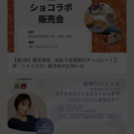
会員の登録の抹消、当社が提供する一切のサービス
の利用禁止、停止、本サービス上に公開した提供物
（本規約第10条3項で定義します。）の削除その他
の必要な措置を講じることができるものとします。
当社が前項に定める措置を講じた場合において、当
社は、会員に対し、当該措置を講じた理由を開示す
る義務及び当該措置により会員に生じた損害を賠償
する義務並びにその他一切の義務を負わないものと
【第2回】横浜発祥、福祉で全国初のチョコレート工
します。
房「ショコラボ」販売会のお知らせ
第9条（当社が提供するコンテンツに関する知的財
産権等）
本サービスを通じて会員に提供する文章、イラス
ト、デザイン、写真、画像、ロゴ、アイコン、映
像、プログラム等（以下「コンテンツ」といいま
す。）の著作権、商標権およびその他の知的財産権
は全て当社または当社にコンテンツの使用を許諾す
る者に帰属するものであり、会員はこれらの権利を
侵害する行為を行わないものとします。
目的の如何を問わず、本サービスのコンテンツその