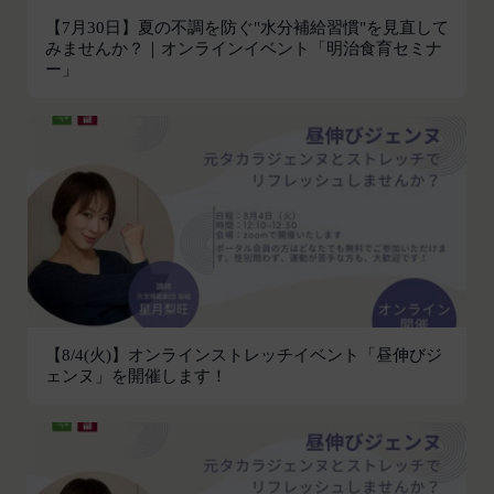
利用できるすべてのサービスをいいます。
氏名、生年月日、性別、職業等プロフィールに関す
【7月30日】夏の不調を防ぐ"水分補給習慣"を見直して
「契約者」
閉じる
みませんか？｜オンラインイベント「明治食育セミナ
る情報
本利用規約に基づく利用契約を当社と締結している
ー」
メールアドレス、電話番号、住所等連絡先に関する
方をいいます。
情報
「利用者」
アカウントへのアクセス者の本人確認に必要なパス
本利用規約に基づき、契約者が本サービスの利用を
ワード等のその他の情報
認めた特定の法人、団体、個人の第三者をいいま
入力フォームその他当社が定める方法を通じてお客
す。なお、利用者は契約者の事業のために本サービ
様が入力または送信する情報
スを利用されているものとみなします。
当社が各サービスにおいて取得すると定めた情報
「会員」
端末情報
本規約の内容の全てを承認いただいた上、本サービ
お客様が、端末または携帯端末上で当社のサービス
ス所定の手続きに従い会員登録を申請し、当社がこ
を利用する場合、当社は、端末識別子およびIPアド
れを承認した特定の法人、団体、個人をいいます。
レスを取得する場合があります。また、当社は、お
【8/4(火)】オンラインストレッチイベント「昼伸びジ
「登録希望者」
客様が端末に関連付けた名前、端末の種類、電話番
ェンヌ」を開催します！
本サービスの利用を希望する法人、団体、個人をい
号、国、およびユーザー名、もしくはメールアドレ
います。
スなど、お客様が提供することを選択したその他の
「会員登録」
あらゆる情報を取得する場合があります。
第4条に規定する方法に従って、登録希望者が行う
位置情報