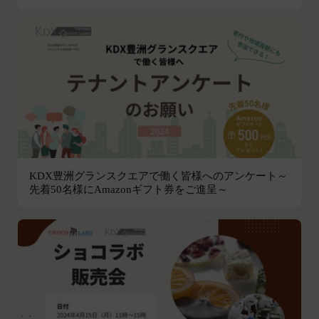
続きを行った場合は、当該変更時とします。）に届
け出た連絡先に対して通知を行えば足りるものと
し、当該通知は通常到達すべき時に会員に到達した
ものとみなします。
当社は、本条第１項の通知を当社ウェブサイト上に
おける掲示の方法によって行う場合、当該通知が当
社ウェブサイト上に掲示され、会員が当社ウェブサ
イトにアクセスすることによって当該通知を閲覧す
ることが可能となったときをもって会員への通知が
完了したものとみなします。
KDX豊洲グランスクエアで働く皆様へのアンケート～
第12条（取得情報の取り扱い）
先着50名様にAmazonギフト券をご進呈～
当社は、会員が本サービスの登録その他一切の利用
の過程において、当社が取得した情報の取り扱い
は、プライバシーポリシーの定めによるものとし、
会員は、プライバシーポリシーの定めに従い、当社
が会員から取得した情報を取り扱うことについて、
承諾したものとします。
当社は取得した会員情報を下記の目的に利用するこ