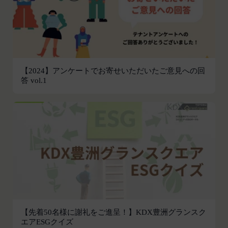
の作成、表示および実行（以下「使用等」といいま
す。）に関する権利を付与するものとします。
会員は、提供物について、自らが使用等についての
適法な権利を有していることおよび提供物が第三者
の権利を侵害していないことについて保証するもの
とします。
【2024】アンケートでお寄せいただいたご意見への回
答 vol.1
会員は、当社および当社から提供物の権利を承継し
または使用許諾を受けた第三者に対して、著作者人
格権を行使しないことをあらかじめ承諾するものと
します。
第11条（通知・連絡）
当社は、本サービスの利用に関して、書面の送付、
電子メールの送信、当社ウェブサイト上における掲
示その他当社が適当と認める方法により会員に通知
を行うことができるものとし、会員はこれに同意す
るものとします。
当社は、前項に定める通知を書面の送付、電子メー
【先着50名様に謝礼をご進呈！】KDX豊洲グランスク
ルの送信によって行う場合、会員が申込時（変更手
エアESGクイズ