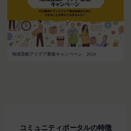
違反する行為に対する対応
第13条（サービスの変更・廃止）
当社は、本サービスの運営管理にあたって、以下各
号のいずれかの場合には、会員へ事前の通知、承諾
なく、本サービスを変更・停止または中止できるも
のとします。また、サービスが中止、変更等された
ことにより利用者が被った損害について、当社は責
任を負わないものとします。
地域貢献アイデア募集キャンペーン 2024
本サービス設備等のコンピュータシステム(以下
「システム」といいます)のトラブル等で緊急な保
守点検が必要になった場合
火災、停電、天災その他不可抗力によりシステムの
運用が困難になった場合
人為的災害（戦争､暴動､騒乱､労働争議等）により
システムの運用が困難になった場合
第三者による妨害行為等により、システムの運用が
困難になった場合
コミュニティポータルの特徴
その他、やむを得ずシステムの停止が必要と当社が