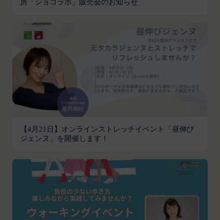
房「ショコラボ」販売会のお知らせ
いて、当社は一切責任を負わないものとします。
お客さまがお使いのブラウザがSSL通信非対応の場
会員のお客様IDおよびパスワードの失念に起因す
合には、このお問い合わせフォームは利用できませ
る損害について、当社は一切の責任を負わないもの
んので、その場合にはお電話でのお問い合わせをお
とします。
願いいたします。
当社は、当社所定の方法により会員のお客様IDお
組織・体制
よびパスワードの一致を確認した場合、当該お客様
当社は、管理担当役員を利用者情報管理責任者と
IDおよびパスワードに基づく会員が、本サービス
し、利用者情報の適正な管理及び継続的な改善を実
を利用したものとみなし、その場合の責任は全て当
施します。
該会員に帰属するものとします。
免責
第7条（会員の退会）
当社は、以下の場合には、何らの責任を負いませ
会員は、当社所定の退会手続の完了により、会員登
ん。
【4月21日】オンラインストレッチイベント「昼伸び
録を抹消することができます。
ジェンヌ」を開催します！
お客様ご本人が本サービスの機能又は別の手段を用
第8条（禁止事項）
いて第三者に利用者情報を明らかにした場合
会員は、本サービスの利用に際して、以下の各号の
お客様が自ら本サービス上に入力した情報等によ
いずれかに該当する行為または該当するおそれのあ
り、個人を識別し得る状態に至った場合
る行為を行ってはならないものとします。
改善
本規約および法令に違反する行為、犯罪に結び
当社は、利用者情報の取扱いに関する運用状況を適
つく行為または公序良俗に反する行為
宜見直し、継続的な改善に努めるものとし、必要に
会員登録または登録内容の変更の際に虚偽の会