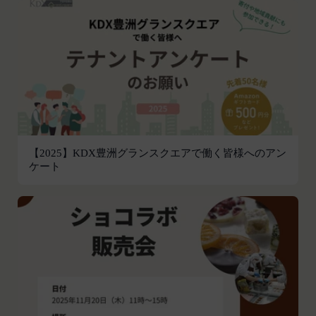
組織、個人に提供することがあります。
前各号に付随する各種サービス
第三者サービス提供者との共有
当社は、前項各号に定めるサービスの内容を変更す
支払処理、データ分析、メール送信、ホスティング
ることができるものとします。
第4条（会員登録）
サービス、カスタマーサービスなどを当社の代理で
会員登録手続きは、本サービスの会員登録ページか
行うサービスを提供する第三者、または、当社のマ
ら当社の指定する方法に従い、会員登録を希望する
ーケティングのサポートを行う第三者に対して、お
本人が行うものとします。当社に対して会員登録の
客様情報を提供することがあります。
申し込みが行われた場合には、登録手続きにおいて
外部サービスとの連携のための共有
氏名等を入力された本人が当該申し込みを行ったも
当社は、Facebook、Googleアカウント、Twitter
【2025】KDX豊洲グランスクエアで働く皆様へのアン
のとみなします。
ケート
その他の外部サービスとの連携または外部サービス
当社は、会員登録を申請した者が以下の各号のいず
を利用した認証にあたり、当該外部サービス運営会
れかの事由に該当する場合は、登録を拒否すること
社にお客様情報を提供することがあります。
があります。
法律上の理由
当社に提供された登録情報の全部又は一部につ
お客様の居住国内外において、法律、規則、法的手
き虚偽、誤記又は記載漏れがあった場合
段または公的もしくは政府機関からの要求により、
当該登録希望者が、本サービス又は当社が提供
当社がお客様情報の全部または一部を開示すること
するその他のサービスの利用に際して、過去に
が必要になる場合があります。
アカウント削除等の利用停止措置を受けたこと
当社は、国家安全保障、法の執行またはその他の交