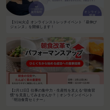
し、本規約変更の効力発生日前に、第11条に定め
お客様がご自身に関する情報の取得を望まれない場
る方法により通知するものとします。ただし、文言
合は、ブラウザや携帯端末の設定により、クッキー
の修正等、会員に不利益を与えるものではない軽微
の受け取りを拒否することも可能です。なお、クッ
な変更の場合には、当該通知を省略することができ
【3/24(火)】オンラインストレッチイベント「昼伸び
キーの受け取りを拒否された場合、当社のサービス
ジェンヌ」を開催します！
ます。
の一部がご利用できなくなることがあります。
本規約変更の効力発生日後に本サービスの利用を行
適正管理
当社は、お客様情報への不正なアクセスや漏洩等を
った場合、会員は本規約の変更に同意したものとみ
防ぐため、セキュリティーの維持に努めます。ま
なします。
た、当社は、当社の通常の事業運営に照らして当社
当社が提供する本サービス以外のサービス又は提携
が不要と判断した場合、お客様から取得したお客様
パートナーが提供するサービスについては、各サー
情報を安全かつ合理的な方法で消去します。
ビスに定められる利用規約等に従ってご利用くださ
第三者への提供等
い。
当社は、以下の場合、お客様情報を第三者と共有す
本契約において使用される以下の各用語は各々以下
ることがあります。（以下、当社がお客様情報を提
に定める意味を有します。
供した相手方を「提供先」といいます。）
第3条（提供されるサービス）
【2月12日】仕事の集中力・生産性を支える“朝食習
お客様の同意を得た場合
当社が提供する本サービスは、次の各号に掲げるサ
慣”を見直してみませんか？｜オンラインイベント
「明治食育セミナー」
当社は、お客様の同意を得た場合、お客様情報（個
ービスとします。
人情報の場合もあります。）を第三者である会社、
ESGポータルサイトが提供する情報サービス