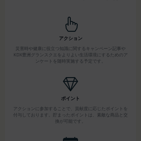
判断した場合
第14条（契約上の地位の譲渡等）
会員は、当社の事前の書面による承諾なくして、本
規約に基づく権利もしくは義務につき、第三者に対
し、譲渡、移転、担保設定、その他の処分をするこ
アクション
とはできません。
災害時や健康に役立つ知識に関するキャンペーン記事や
当社は本サービスにかかる事業を第三者に譲渡した
KDX豊洲グランスクエをよりよい生活環境にするためのア
場合には、当該事業譲渡に伴い本規約に基づく権利
ンケートを随時実施する予定です。
および義務並びに会員の登録事項その他の情報を当
該事業譲渡の譲受人に譲渡することができるものと
し、会員は、かかる譲渡につき本項においてあらか
じめ同意したものとします。なお、本項に定める事
業譲渡には、通常の事業譲渡のみならず、会社分割
ポイント
その他事業が移転するあらゆる場合を含むものとし
アクションに参加することで、貢献度に応じたポイントを
ます。
付与しております。貯まったポイントは、素敵な商品と交
第15条（第三者への委託）
換が可能です。
当社は、本サービスの提供に必要な業務を第三者に
委託することができるものとし、会員はこれを承諾