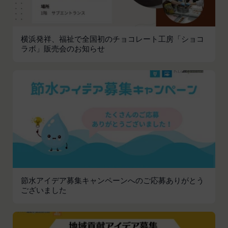
とがあります。
本サービスへのログイン時における本人確認
メールマガジンおよび広告等の情報配信並びに
横浜発祥、福祉で全国初のチョコレート工房「ショコ
その成果確認
ラボ」販売会のお知らせ
利用上の注意およびその他当社から会員に対す
る連絡事項等の通知
当社の商品、サービス、ウェブサイト、コンテ
ンツおよび広告の開発、提供、メンテナンスお
よび向上
個人を識別できない形式に加工した上での統計
データの作成
お客さまアンケートの実施
ポイント加算およびポイント交換
マーケティング調査、統計、分析
節水アイデア募集キャンペーンへのご応募ありがとう
システムメンテナンス、不具合への対応
ございました
技術サポートの提供、会員からの問い合わせ対
応
本規約その他当社が会員との間で定める規約に