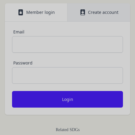
Have ready the gift card number provided in the
第1条（定義）
法令によります。
email.
本規約において、次の各号に掲げる用語の意義は、
Member login
Create account
当社が取得する情報および取得方法
Go to
Redeem a gift card
.
お客様から直接取得する情報
当該各号に定めるところによるものとします。
Enter the gift card number and select
Apply to
当社は、お客様が当社のサービスの登録手続を行う
「本サービス」
your balance
.
Email
場合、以下の情報（以下「お客様情報」といいま
当社が提供するESGポータルサイト及び連携により
For how to use Amazon Gift Cards, please contact
す。）をご提供いただく場合があります。
利用できるすべてのサービスをいいます。
Amazon Customer Service (0120-999-373 / 24 hours).
氏名、生年月日、性別、職業等プロフィールに関す
For the Amazon Gift Card terms, please see
here
.
「契約者」
る情報
本利用規約に基づく利用契約を当社と締結している
メールアドレス、電話番号、住所等連絡先に関する
Close
Password
方をいいます。
情報
「利用者」
アカウントへのアクセス者の本人確認に必要なパス
本利用規約に基づき、契約者が本サービスの利用を
ワード等のその他の情報
認めた特定の法人、団体、個人の第三者をいいま
入力フォームその他当社が定める方法を通じてお客
す。なお、利用者は契約者の事業のために本サービ
様が入力または送信する情報
スを利用されているものとみなします。
当社が各サービスにおいて取得すると定めた情報
「会員」
端末情報
本規約の内容の全てを承認いただいた上、本サービ
お客様が、端末または携帯端末上で当社のサービス
ス所定の手続きに従い会員登録を申請し、当社がこ
を利用する場合、当社は、端末識別子およびIPアド
Related SDGs
れを承認した特定の法人、団体、個人をいいます。