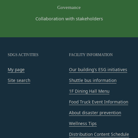
法律上の理由
当社に提供された登録情報の全部又は一部につ
Governance
お客様の居住国内外において、法律、規則、法的手
き虚偽、誤記又は記載漏れがあった場合
段または公的もしくは政府機関からの要求により、
Collaboration with stakeholders
当該登録希望者が、本サービス又は当社が提供
当社がお客様情報の全部または一部を開示すること
するその他のサービスの利用に際して、過去に
が必要になる場合があります。
アカウント削除等の利用停止措置を受けたこと
当社は、国家安全保障、法の執行またはその他の交
があり、又は現在受けている場合
易の実現のために必要または適切であると判断した
未成年者、成年被後見人、被保佐人又は被補助
場合、お客様情報の全部または一部を公開すること
SDGS ACTIVITIES
FACILITY INFORMATION
人のいずれかであって、法定代理人、後見人､保
があります。
佐人又は補助人の同意等を得ていなかった場合
My page
Our building's ESG initiatives
当社は、当社の利用規約の執行、当社の運営または
会員登録の申請に虚偽の事項が含まれている場
お客様の保護のために、開示が合理的に必要である
Site search
Shuttle bus information
合
と判断する場合、お客様情報の全部または一部を開
1F Dining Hall Menu
過去に当社との契約に違反した者またはその関
示することがあります。
係者であると当社が判断した場合
売却または合併
Food Truck Event Information
反社会的勢力等（暴力団、暴力団員、右翼団
組織再編、合併または譲渡に際し、当社が取得した
About disaster prevention
体、反社会的勢力、その他これに準ずるものを
個人情報の全部または一部を関係者に移転すること
意味します。以下同じ。）であるまたは資金提
Wellness Tips
があります。
供その他を通じて反社会的勢力等の維持、運営
委託先等の管理
Distribution Content Schedule