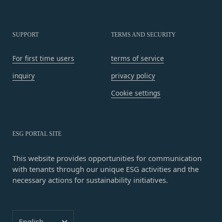
当社は、業務を委託するため委託先にお客様情報を
もしくは経営に協力もしくは関与する等反社会
提供または開示する場合、当該委託先に対し、適切
的勢力等との何らかの交流もしくは関係を行っ
な取扱いおよび保護を行わせ、第三者への開示・提
ていると当社が判断した場合
SUPPORT
TERMS AND SECURITY
供および当社の提供目的以外の目的での利用を行わ
その他会員登録が適当でないと当社が判断した
ないよう適切に管理および監督します。
場合
For first time users
terms of service
開示・訂正等
第5条（登録内容の変更）
お客様がご自身の個人情報の内容を確認、訂正また
会員は、登録情報の内容の全部または一部に関して
inquiry
privacy policy
は利用停止を希望される場合には、個人情報保護法
変更が生じた場合、直ちに当社所定の方法により登
Cookie settings
その他の法令により当社が義務を負う範囲におい
録内容を変更する手続きを行うものとします。
て、速やかに対応させていただきます。
会員が前項に定める変更手続きを行わなかった場合
なお、かかる場合には、本人確認をさせていただく
には、既に登録済みの情報に基づく処理を適正・有
場合があります。
効なものとすることをあらかじめ承諾します。
ESG PORTAL SITE
お問い合わせ
会員が本条第１項に定める変更手続きを行わなかっ
開示等のご希望、ご意見、ご質問、苦情のお申し出
This website provides opportunities for communication
たことにより生じた損害について、当社は一切責任
その他個人情報の取り扱いに関するお問い合わせ
with tenants through our unique ESG activities and the
を負いません。
necessary actions for sustainability initiatives.
は、下記の窓口までお願いいたします。
第6条（IDおよびパスワードの管理）
メールによるお問い合わせ
会員は、会員登録等の際に会員本人が設定し、承
営業時間内に順次回答いたします。
認・登録されたお客様IDおよびパスワードの利
お問い合わせ内容によっては回答にお時間をいただ
Language
用、管理について一切の責任を負うものとします。
Cafeteria Menu
English