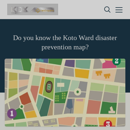
Skip to content
Do you know the Koto Ward disaster
prevention map?
Privacy policy
Terms of service
Amazon Gift Card
株式会社GOYOH（以下「当社」といいます。）
株式会社GOYOHが運営するESGポータルサイトサ
A digital gift certificate usable on Amazon.co.jp.
は、当社が運営する各サービスにおいて、個人情報
ービス（以下「本サービス」といいます。）のご利
The gift card number will be sent to the email
の保護に関する法律、その他関連する法令等を遵守
用規約（以下「本規約」といいます。）を下記の通
address registered in your member
するとともに、以下の方針に沿ってお客様からお預
り定めます。
information.
かりした情報を取り扱い、正確性および機密性の保
本サービスをご利用される方は、ご登録される前に
It is valid for 10 years from issuance.
How to redeem the gift card:
持に努めます。
本規約を必ずお読みになり、本規約に同意いただく
本文中の用語の定義は、個人情報保護法および関連
必要があります。