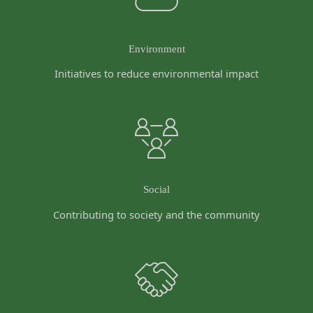
本契約において使用される以下の各用語は各々以下
ることがあります。（以下、当社がお客様情報を提
に定める意味を有します。
供した相手方を「提供先」といいます。）
第3条（提供されるサービス）
Environment
お客様の同意を得た場合
当社が提供する本サービスは、次の各号に掲げるサ
当社は、お客様の同意を得た場合、お客様情報（個
ービスとします。
Initiatives to reduce environmental impact
人情報の場合もあります。）を第三者である会社、
ESGポータルサイトが提供する情報サービス
組織、個人に提供することがあります。
前各号に付随する各種サービス
第三者サービス提供者との共有
当社は、前項各号に定めるサービスの内容を変更す
支払処理、データ分析、メール送信、ホスティング
ることができるものとします。
第4条（会員登録）
サービス、カスタマーサービスなどを当社の代理で
会員登録手続きは、本サービスの会員登録ページか
行うサービスを提供する第三者、または、当社のマ
ら当社の指定する方法に従い、会員登録を希望する
Social
ーケティングのサポートを行う第三者に対して、お
本人が行うものとします。当社に対して会員登録の
客様情報を提供することがあります。
Contributing to society and the community
申し込みが行われた場合には、登録手続きにおいて
外部サービスとの連携のための共有
氏名等を入力された本人が当該申し込みを行ったも
当社は、Facebook、Googleアカウント、Twitter
のとみなします。
その他の外部サービスとの連携または外部サービス
当社は、会員登録を申請した者が以下の各号のいず
を利用した認証にあたり、当該外部サービス運営会
れかの事由に該当する場合は、登録を拒否すること
社にお客様情報を提供することがあります。
があります。