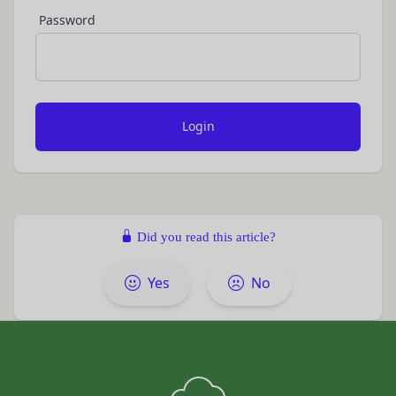
バに、当社サイト内におけるお客様の行動履歴(ア
Password
会員の明示の承諾を得ることなく、本規約を変更す
クセスしたURL、コンテンツ、参照順序等)や、年
ることができるものとします。
齢や性別、職業、居住地域、位置情報等個人が特定
前項による本規約の変更をするときは、その効力発
できない属性情報(それらの組み合わせによっても
生日を定め、かつ、本規約を変更する旨及び変更後
個人が特定できないもの)を取得することがありま
の本規約の内容並びにその効力発生日を、会員に対
す。
し、本規約変更の効力発生日前に、第11条に定め
お客様がご自身に関する情報の取得を望まれない場
る方法により通知するものとします。ただし、文言
合は、ブラウザや携帯端末の設定により、クッキー
の修正等、会員に不利益を与えるものではない軽微
の受け取りを拒否することも可能です。なお、クッ
な変更の場合には、当該通知を省略することができ
キーの受け取りを拒否された場合、当社のサービス
ます。
の一部がご利用できなくなることがあります。
Did you read this article?
本規約変更の効力発生日後に本サービスの利用を行
適正管理
当社は、お客様情報への不正なアクセスや漏洩等を
った場合、会員は本規約の変更に同意したものとみ
Yes
No
防ぐため、セキュリティーの維持に努めます。ま
なします。
た、当社は、当社の通常の事業運営に照らして当社
当社が提供する本サービス以外のサービス又は提携
が不要と判断した場合、お客様から取得したお客様
パートナーが提供するサービスについては、各サー
情報を安全かつ合理的な方法で消去します。
ビスに定められる利用規約等に従ってご利用くださ
第三者への提供等
い。
当社は、以下の場合、お客様情報を第三者と共有す