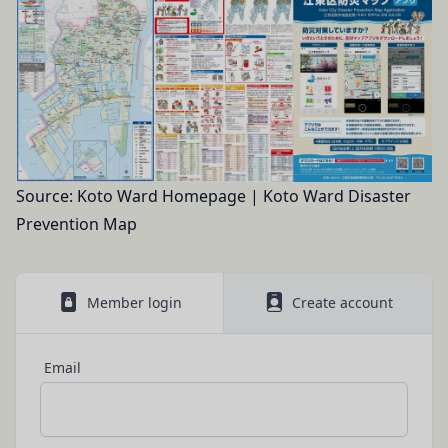
別するために用いられる符号をいいます。
報も取得することがあります。
「提携パートナー」
外部サービスとの連携により取得する情報
当社との間で締結する契約に基づき、本サービスと
外部サービスでお客様が利用するIDおよびその他
提携するサービス（以下「提携サービス」といいま
外部サービスのプライバシー設定によりお客様が提
す。）を提供し、又はその運営を行う者をいいま
携先に開示を認めた情報を取得することがありま
す。
す。
第2条（総則・適用範囲）
取得した個人情報等の利用目的
本規約は、会員と当社間において本サービスの利用
当社は、お客様からご提供いただいたお客様情報
Source: Koto Ward Homepage | Koto Ward Disaster
に関し適用され、登録手続き完了後の本サービスの
を、当社各サービスの利用規約において定める利用
提供条件及び当社と会員との権利義務関係を定める
Prevention Map
目的の範囲内で利用します。
ものです。
Cookie（クッキー）について
当社が、当社ウェブサイト上に本サービスに関する
当社は、お客様にとってより使いやすく、より価値
個別規定や追加規定を掲載する場合、又は第11条
Member login
Create account
ある情報を提供するためにCookie(以下「クッキ
に定める方法により本サービスに関するルール等を
ー」といいます。これに類似の技術を含みます。)
発信する場合、それらは本規約の一部を構成するも
を使用することがあります。
Email
のとし、個別規定、追加規定又はルール等が本規約
クッキーは、ウェブサイトを利用されたときにご利
と抵触する場合には、当該個別規定、追加規定又は
用のパソコンや携帯端末に一時的にデータを保存さ
ルール等が優先されるものとします。
せるもので、これを利用することにより当社のサー
当社は、本規約を変更する必要が生じた場合には、