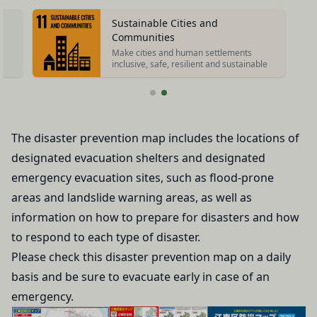
レスを取得する場合があります。また、当社は、お
「登録希望者」
客様が端末に関連付けた名前、端末の種類、電話番
Sustainable Cities and
本サービスの利用を希望する法人、団体、個人をい
Communities
号、国、およびユーザー名、もしくはメールアドレ
います。
Make cities and human settlements
スなど、お客様が提供することを選択したその他の
inclusive, safe, resilient and sustainable
「会員登録」
あらゆる情報を取得する場合があります。
第4条に規定する方法に従って、登録希望者が行う
位置情報
本サービスの利用登録をいいます。
お客様が、端末または携帯端末上で当社のサービス
「登録情報」
を利用し、そこで位置情報を提供することを認めた
The disaster prevention map includes the locations of
登録希望者及び利用者が会員登録時に登録した当社
場合、当社は、お客様の位置情報を取得することが
が定める情報、本サービス利用中に当社が必要と判
designated evacuation shelters and designated
あります。通常はお客様のブラウザや端末の設定に
断して登録を求めた情報及びこれらの情報について
emergency evacuation sites, such as flood-prone
より無効にすることができますが、無効にした場合
利用者自身が追加、変更を行った場合の当該情報を
には当社のサービスの一部が利用できなくなくなる
areas and landslide warning areas, as well as
いいます。
ことがあります。
information on how to prepare for disasters and how
「アカウント」
お客様のアクションに関する情報
to respond to each type of disaster.
お客様が、当社のサービスを利用する際、直接当社
各会員が保有する、本サービスの利用に関する権利
Please check this disaster prevention map on a daily
に提供した情報および当社のサービスを提供してい
の総体をいいます。
basis and be sure to evacuate early in case of an
る第三者サービス提供者を通じて提供した情報を、
「パスワード」
emergency.
当社は取得・保管することがあります。お客様のサ
登録情報と組み合わせて、会員とその他の者とを識
ービスご利用状況、他の利用者との交流に関する情