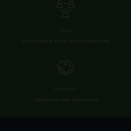
会員は、会員登録等の際に会員本人が設定し、承
営業時間内に順次回答いたします。
認・登録されたお客様IDおよびパスワードの利
お問い合わせ内容によっては回答にお時間をいただ
用、管理について一切の責任を負うものとします。
く場合や、ご返答できない場合がございます。あら
会員は、お客様IDおよびパスワードの第三者への
かじめご了承いただきますようお願い致します。
譲渡、承継、名義変更、貸与、開示又は漏洩しては
Social
「@goyoh.jp」を含むメールアドレスから受信でき
ならないものとします。
Contributing to society and the community
るよう、あらかじめご設定ください。
会員のお客様IDおよびパスワードの使用上の過失
メールによるお問い合わせについて、お客さまの個
または第三者による不正使用等に起因する損害につ
人情報保護のため、SSL通信を使用しております。
いて、当社は一切責任を負わないものとします。
お客さまがお使いのブラウザがSSL通信非対応の場
会員のお客様IDおよびパスワードの失念に起因す
合には、このお問い合わせフォームは利用できませ
る損害について、当社は一切の責任を負わないもの
んので、その場合にはお電話でのお問い合わせをお
とします。
願いいたします。
当社は、当社所定の方法により会員のお客様IDお
Governance
組織・体制
よびパスワードの一致を確認した場合、当該お客様
当社は、管理担当役員を利用者情報管理責任者と
Collaboration with stakeholders
IDおよびパスワードに基づく会員が、本サービス
し、利用者情報の適正な管理及び継続的な改善を実
を利用したものとみなし、その場合の責任は全て当
施します。
該会員に帰属するものとします。
免責
第7条（会員の退会）
当社は、以下の場合には、何らの責任を負いませ
会員は、当社所定の退会手続の完了により、会員登