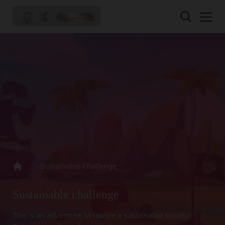
Skip to content
Privacy policy
Terms of service
Amazon Gift Card
Sustainable Challenge
Home
株式会社GOYOH（以下「当社」といいます。）
株式会社GOYOHが運営するESGポータルサイトサ
A digital gift certificate usable on Amazon.co.jp.
は、当社が運営する各サービスにおいて、個人情報
ービス（以下「本サービス」といいます。）のご利
The gift card number will be sent to the email
Sustainable challenge
の保護に関する法律、その他関連する法令等を遵守
用規約（以下「本規約」といいます。）を下記の通
address registered in your member
するとともに、以下の方針に沿ってお客様からお預
り定めます。
information.
This is an adventure to realize a sustainable society!