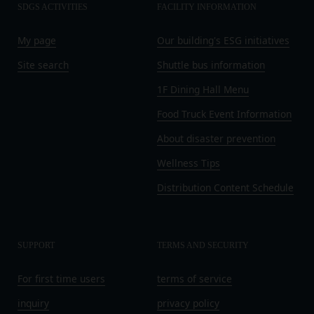
ん。
SDGS ACTIVITIES
FACILITY INFORMATION
録を抹消することができます。
お客様ご本人が本サービスの機能又は別の手段を用
第8条（禁止事項）
My page
Our building's ESG initiatives
いて第三者に利用者情報を明らかにした場合
会員は、本サービスの利用に際して、以下の各号の
お客様が自ら本サービス上に入力した情報等によ
いずれかに該当する行為または該当するおそれのあ
Site search
Shuttle bus information
り、個人を識別し得る状態に至った場合
る行為を行ってはならないものとします。
1F Dining Hall Menu
改善
本規約および法令に違反する行為、犯罪に結び
当社は、利用者情報の取扱いに関する運用状況を適
Food Truck Event Information
つく行為または公序良俗に反する行為
宜見直し、継続的な改善に努めるものとし、必要に
会員登録または登録内容の変更の際に虚偽の会
About disaster prevention
応じて、本ポリシーをお客様の事前の了承を得るこ
員情報を入力する行為
となく変更することがあります。変更後の本ポリシ
Wellness Tips
本サービスの運営を妨害するおそれのある行為
ーについては、当社が別途定める場合を除いて、当
Distribution Content Schedule
または本サービスに支障を生じさせるおそれの
社ウェブサイトでの公示後、すぐに効力が発生する
ある行為
ものとします。但し、法令上お客様の同意が必要と
当社または第三者の財産権、プライバシー権、
なるような内容の変更を行うときは、当社が定める
著作権等の知的財産権、その他の権利または利
SUPPORT
TERMS AND SECURITY
方法により、お客様の同意を取得するものとしま
益を侵害する行為
す。
当社または第三者を誹謗、中傷する行為
For first time users
terms of service
その他の注意事項
当社もしくは第三者に対して、迷惑、不利益ま
当社が提供するサービスは、当社が管理するサービ
inquiry
privacy policy
たは損害を与える行為