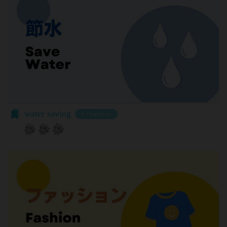
る第三者サービス提供者を通じて提供した情報を、
「パスワード」
当社は取得・保管することがあります。お客様のサ
登録情報と組み合わせて、会員とその他の者とを識
ービスご利用状況、他の利用者との交流に関する情
別するために用いられる符号をいいます。
報も取得することがあります。
「提携パートナー」
外部サービスとの連携により取得する情報
当社との間で締結する契約に基づき、本サービスと
外部サービスでお客様が利用するIDおよびその他
提携するサービス（以下「提携サービス」といいま
外部サービスのプライバシー設定によりお客様が提
す。）を提供し、又はその運営を行う者をいいま
携先に開示を認めた情報を取得することがありま
す。
す。
第2条（総則・適用範囲）
取得した個人情報等の利用目的
water saving
3 chapters
本規約は、会員と当社間において本サービスの利用
当社は、お客様からご提供いただいたお客様情報
に関し適用され、登録手続き完了後の本サービスの
を、当社各サービスの利用規約において定める利用
提供条件及び当社と会員との権利義務関係を定める
目的の範囲内で利用します。
ものです。
Cookie（クッキー）について
当社が、当社ウェブサイト上に本サービスに関する
当社は、お客様にとってより使いやすく、より価値
個別規定や追加規定を掲載する場合、又は第11条
ある情報を提供するためにCookie(以下「クッキ
に定める方法により本サービスに関するルール等を
ー」といいます。これに類似の技術を含みます。)
発信する場合、それらは本規約の一部を構成するも
を使用することがあります。
のとし、個別規定、追加規定又はルール等が本規約
クッキーは、ウェブサイトを利用されたときにご利