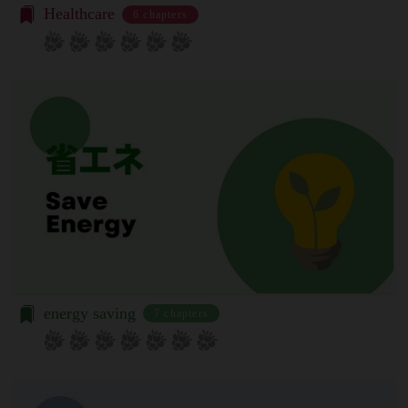
本規約の内容の全てを承認いただいた上、本サービ
お客様が、端末または携帯端末上で当社のサービス
Healthcare
6 chapters
ス所定の手続きに従い会員登録を申請し、当社がこ
を利用する場合、当社は、端末識別子およびIPアド
れを承認した特定の法人、団体、個人をいいます。
レスを取得する場合があります。また、当社は、お
「登録希望者」
客様が端末に関連付けた名前、端末の種類、電話番
本サービスの利用を希望する法人、団体、個人をい
号、国、およびユーザー名、もしくはメールアドレ
います。
スなど、お客様が提供することを選択したその他の
「会員登録」
あらゆる情報を取得する場合があります。
第4条に規定する方法に従って、登録希望者が行う
位置情報
本サービスの利用登録をいいます。
お客様が、端末または携帯端末上で当社のサービス
「登録情報」
を利用し、そこで位置情報を提供することを認めた
登録希望者及び利用者が会員登録時に登録した当社
場合、当社は、お客様の位置情報を取得することが
が定める情報、本サービス利用中に当社が必要と判
あります。通常はお客様のブラウザや端末の設定に
断して登録を求めた情報及びこれらの情報について
より無効にすることができますが、無効にした場合
利用者自身が追加、変更を行った場合の当該情報を
には当社のサービスの一部が利用できなくなくなる
energy saving
7 chapters
いいます。
ことがあります。
「アカウント」
お客様のアクションに関する情報
お客様が、当社のサービスを利用する際、直接当社
各会員が保有する、本サービスの利用に関する権利
に提供した情報および当社のサービスを提供してい
の総体をいいます。