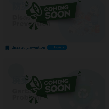
当社は、会員登録を申請した者が以下の各号のいず
を利用した認証にあたり、当該外部サービス運営会
れかの事由に該当する場合は、登録を拒否すること
社にお客様情報を提供することがあります。
があります。
法律上の理由
当社に提供された登録情報の全部又は一部につ
お客様の居住国内外において、法律、規則、法的手
き虚偽、誤記又は記載漏れがあった場合
段または公的もしくは政府機関からの要求により、
当該登録希望者が、本サービス又は当社が提供
当社がお客様情報の全部または一部を開示すること
するその他のサービスの利用に際して、過去に
が必要になる場合があります。
アカウント削除等の利用停止措置を受けたこと
当社は、国家安全保障、法の執行またはその他の交
disaster prevention
0 chapters
があり、又は現在受けている場合
易の実現のために必要または適切であると判断した
未成年者、成年被後見人、被保佐人又は被補助
場合、お客様情報の全部または一部を公開すること
人のいずれかであって、法定代理人、後見人､保
があります。
佐人又は補助人の同意等を得ていなかった場合
当社は、当社の利用規約の執行、当社の運営または
会員登録の申請に虚偽の事項が含まれている場
お客様の保護のために、開示が合理的に必要である
合
と判断する場合、お客様情報の全部または一部を開
過去に当社との契約に違反した者またはその関
示することがあります。
係者であると当社が判断した場合
売却または合併
反社会的勢力等（暴力団、暴力団員、右翼団
組織再編、合併または譲渡に際し、当社が取得した
体、反社会的勢力、その他これに準ずるものを
個人情報の全部または一部を関係者に移転すること