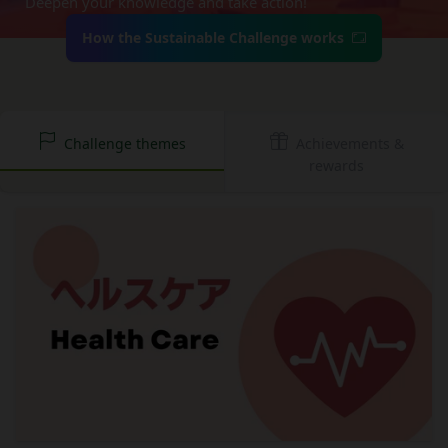
Deepen your knowledge and take action!
かりした情報を取り扱い、正確性および機密性の保
本サービスをご利用される方は、ご登録される前に
It is valid for 10 years from issuance.
How to redeem the gift card:
持に努めます。
本規約を必ずお読みになり、本規約に同意いただく
How the Sustainable Challenge works
本文中の用語の定義は、個人情報保護法および関連
必要があります。
Have ready the gift card number provided in the
第1条（定義）
法令によります。
email.
本規約において、次の各号に掲げる用語の意義は、
当社が取得する情報および取得方法
Go to
Redeem a gift card
.
お客様から直接取得する情報
当該各号に定めるところによるものとします。
Enter the gift card number and select
Apply to
当社は、お客様が当社のサービスの登録手続を行う
Challenge themes
Achievements &
「本サービス」
your balance
.
rewards
場合、以下の情報（以下「お客様情報」といいま
当社が提供するESGポータルサイト及び連携により
For how to use Amazon Gift Cards, please contact
す。）をご提供いただく場合があります。
利用できるすべてのサービスをいいます。
Amazon Customer Service (0120-999-373 / 24 hours).
氏名、生年月日、性別、職業等プロフィールに関す
For the Amazon Gift Card terms, please see
here
.
「契約者」
る情報
本利用規約に基づく利用契約を当社と締結している
メールアドレス、電話番号、住所等連絡先に関する
Close
方をいいます。
情報
「利用者」
アカウントへのアクセス者の本人確認に必要なパス
本利用規約に基づき、契約者が本サービスの利用を
ワード等のその他の情報
認めた特定の法人、団体、個人の第三者をいいま
入力フォームその他当社が定める方法を通じてお客
す。なお、利用者は契約者の事業のために本サービ
様が入力または送信する情報
スを利用されているものとみなします。
当社が各サービスにおいて取得すると定めた情報
「会員」
端末情報