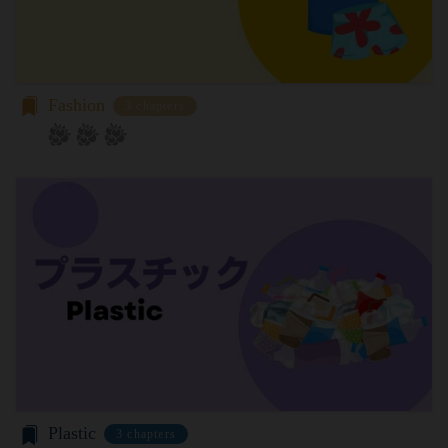
と抵触する場合には、当該個別規定、追加規定又は
用のパソコンや携帯端末に一時的にデータを保存さ
ルール等が優先されるものとします。
せるもので、これを利用することにより当社のサー
当社は、本規約を変更する必要が生じた場合には、
バに、当社サイト内におけるお客様の行動履歴(ア
会員の明示の承諾を得ることなく、本規約を変更す
クセスしたURL、コンテンツ、参照順序等)や、年
Fashion
ることができるものとします。
3 chapters
齢や性別、職業、居住地域、位置情報等個人が特定
前項による本規約の変更をするときは、その効力発
できない属性情報(それらの組み合わせによっても
生日を定め、かつ、本規約を変更する旨及び変更後
個人が特定できないもの)を取得することがありま
の本規約の内容並びにその効力発生日を、会員に対
す。
し、本規約変更の効力発生日前に、第11条に定め
お客様がご自身に関する情報の取得を望まれない場
る方法により通知するものとします。ただし、文言
合は、ブラウザや携帯端末の設定により、クッキー
の修正等、会員に不利益を与えるものではない軽微
の受け取りを拒否することも可能です。なお、クッ
な変更の場合には、当該通知を省略することができ
キーの受け取りを拒否された場合、当社のサービス
ます。
の一部がご利用できなくなることがあります。
本規約変更の効力発生日後に本サービスの利用を行
適正管理
当社は、お客様情報への不正なアクセスや漏洩等を
った場合、会員は本規約の変更に同意したものとみ
防ぐため、セキュリティーの維持に努めます。ま
なします。
た、当社は、当社の通常の事業運営に照らして当社
当社が提供する本サービス以外のサービス又は提携
Plastic
が不要と判断した場合、お客様から取得したお客様
パートナーが提供するサービスについては、各サー
3 chapters