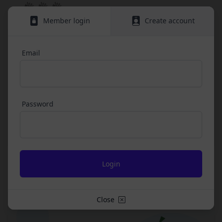
情報を安全かつ合理的な方法で消去します。
ビスに定められる利用規約等に従ってご利用くださ
第三者への提供等
い。
Member login
Create account
当社は、以下の場合、お客様情報を第三者と共有す
本契約において使用される以下の各用語は各々以下
ることがあります。（以下、当社がお客様情報を提
に定める意味を有します。
供した相手方を「提供先」といいます。）
Email
第3条（提供されるサービス）
お客様の同意を得た場合
当社が提供する本サービスは、次の各号に掲げるサ
当社は、お客様の同意を得た場合、お客様情報（個
ービスとします。
人情報の場合もあります。）を第三者である会社、
ESGポータルサイトが提供する情報サービス
組織、個人に提供することがあります。
前各号に付随する各種サービス
Password
第三者サービス提供者との共有
当社は、前項各号に定めるサービスの内容を変更す
支払処理、データ分析、メール送信、ホスティング
ることができるものとします。
第4条（会員登録）
サービス、カスタマーサービスなどを当社の代理で
会員登録手続きは、本サービスの会員登録ページか
行うサービスを提供する第三者、または、当社のマ
Biodiversity
3 chapters
ら当社の指定する方法に従い、会員登録を希望する
ーケティングのサポートを行う第三者に対して、お
本人が行うものとします。当社に対して会員登録の
客様情報を提供することがあります。
申し込みが行われた場合には、登録手続きにおいて
外部サービスとの連携のための共有
氏名等を入力された本人が当該申し込みを行ったも
Close
当社は、Facebook、Googleアカウント、Twitter
のとみなします。
その他の外部サービスとの連携または外部サービス