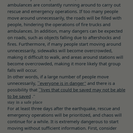
ービスご利用状況、他の利用者との交流に関する情
ambulances are constantly running around to carry out
別するために用いられる符号をいいます。
rescue and emergency operations. If too many people
報も取得することがあります。
「提携パートナー」
move around unnecessarily, the roads will be filled with
外部サービスとの連携により取得する情報
当社との間で締結する契約に基づき、本サービスと
people, hindering the operations of fire trucks and
外部サービスでお客様が利用するIDおよびその他
提携するサービス（以下「提携サービス」といいま
ambulances. In addition, many dangers can be expected
外部サービスのプライバシー設定によりお客様が提
す。）を提供し、又はその運営を行う者をいいま
on roads, such as objects falling due to aftershocks and
携先に開示を認めた情報を取得することがありま
す。
fires. Furthermore, if many people start moving around
す。
第2条（総則・適用範囲）
unnecessarily, sidewalks will become overcrowded,
取得した個人情報等の利用目的
本規約は、会員と当社間において本サービスの利用
making it difficult to walk, and areas around stations will
当社は、お客様からご提供いただいたお客様情報
に関し適用され、登録手続き完了後の本サービスの
become overcrowded, making it more likely that group
を、当社各サービスの利用規約において定める利用
falls will occur.
提供条件及び当社と会員との権利義務関係を定める
目的の範囲内で利用します。
In other words, if a large number of people move
ものです。
Cookie（クッキー）について
unnecessarily,
``everyone is in danger''
and there is a
当社が、当社ウェブサイト上に本サービスに関する
当社は、お客様にとってより使いやすく、より価値
possibility that
``lives that could be saved may not be able
個別規定や追加規定を掲載する場合、又は第11条
ある情報を提供するためにCookie(以下「クッキ
to be saved
.''
に定める方法により本サービスに関するルール等を
ー」といいます。これに類似の技術を含みます。)
stay in a safe place
発信する場合、それらは本規約の一部を構成するも
For at least three days after the earthquake, rescue and
を使用することがあります。
emergency operations will be prioritized, and chaos will
のとし、個別規定、追加規定又はルール等が本規約
クッキーは、ウェブサイトを利用されたときにご利
continue for a while. It is extremely dangerous to start
と抵触する場合には、当該個別規定、追加規定又は
用のパソコンや携帯端末に一時的にデータを保存さ
moving without sufficient information. First, consider
ルール等が優先されるものとします。
せるもので、これを利用することにより当社のサー