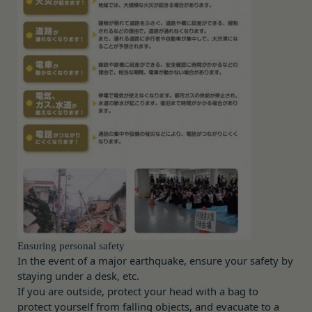
本文中の用語の定義は、個人情報保護法および関連
必要があります。
Have ready the gift card number provided in the
第1条（定義）
法令によります。
email.
本規約において、次の各号に掲げる用語の意義は、
当社が取得する情報および取得方法
Go to
Redeem a gift card
.
お客様から直接取得する情報
当該各号に定めるところによるものとします。
Enter the gift card number and select
Apply to
当社は、お客様が当社のサービスの登録手続を行う
「本サービス」
your balance
.
場合、以下の情報（以下「お客様情報」といいま
当社が提供するESGポータルサイト及び連携により
For how to use Amazon Gift Cards, please contact
す。）をご提供いただく場合があります。
利用できるすべてのサービスをいいます。
Amazon Customer Service (0120-999-373 / 24 hours).
氏名、生年月日、性別、職業等プロフィールに関す
For the Amazon Gift Card terms, please see
here
.
「契約者」
る情報
本利用規約に基づく利用契約を当社と締結している
メールアドレス、電話番号、住所等連絡先に関する
Close
方をいいます。
情報
「利用者」
アカウントへのアクセス者の本人確認に必要なパス
本利用規約に基づき、契約者が本サービスの利用を
ワード等のその他の情報
認めた特定の法人、団体、個人の第三者をいいま
入力フォームその他当社が定める方法を通じてお客
す。なお、利用者は契約者の事業のために本サービ
様が入力または送信する情報
Ensuring personal safety
スを利用されているものとみなします。
In the event of a major earthquake, ensure your safety by
当社が各サービスにおいて取得すると定めた情報
「会員」
staying under a desk, etc.
端末情報
本規約の内容の全てを承認いただいた上、本サービ
If you are outside, protect your head with a bag to
お客様が、端末または携帯端末上で当社のサービス
ス所定の手続きに従い会員登録を申請し、当社がこ
protect yourself from falling objects, and evacuate to a
を利用する場合、当社は、端末識別子およびIPアド