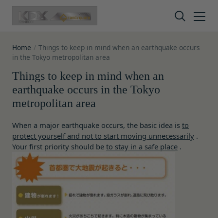
Skip to content
Home
/
Things to keep in mind when an earthquake occurs
in the Tokyo metropolitan area
Things to keep in mind when an
earthquake occurs in the Tokyo
metropolitan area
Privacy policy
Terms of service
Amazon Gift Card
When a major earthquake occurs, the basic idea is
to
protect yourself and not to start moving unnecessarily
.
Your first priority should be
to stay in a safe place
.
株式会社GOYOH（以下「当社」といいます。）
株式会社GOYOHが運営するESGポータルサイトサ
A digital gift certificate usable on Amazon.co.jp.
は、当社が運営する各サービスにおいて、個人情報
ービス（以下「本サービス」といいます。）のご利
The gift card number will be sent to the email
の保護に関する法律、その他関連する法令等を遵守
用規約（以下「本規約」といいます。）を下記の通
address registered in your member
するとともに、以下の方針に沿ってお客様からお預
り定めます。
information.
かりした情報を取り扱い、正確性および機密性の保
本サービスをご利用される方は、ご登録される前に
It is valid for 10 years from issuance.
How to redeem the gift card:
持に努めます。
本規約を必ずお読みになり、本規約に同意いただく