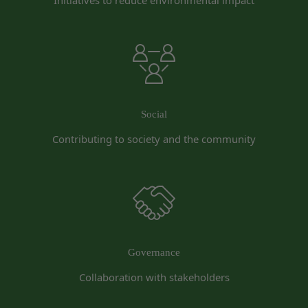
Initiatives to reduce environmental impact
があります。
法律上の理由
当社に提供された登録情報の全部又は一部につ
お客様の居住国内外において、法律、規則、法的手
き虚偽、誤記又は記載漏れがあった場合
段または公的もしくは政府機関からの要求により、
当該登録希望者が、本サービス又は当社が提供
当社がお客様情報の全部または一部を開示すること
するその他のサービスの利用に際して、過去に
が必要になる場合があります。
アカウント削除等の利用停止措置を受けたこと
当社は、国家安全保障、法の執行またはその他の交
があり、又は現在受けている場合
Social
易の実現のために必要または適切であると判断した
未成年者、成年被後見人、被保佐人又は被補助
場合、お客様情報の全部または一部を公開すること
Contributing to society and the community
人のいずれかであって、法定代理人、後見人､保
があります。
佐人又は補助人の同意等を得ていなかった場合
当社は、当社の利用規約の執行、当社の運営または
会員登録の申請に虚偽の事項が含まれている場
お客様の保護のために、開示が合理的に必要である
合
と判断する場合、お客様情報の全部または一部を開
過去に当社との契約に違反した者またはその関
示することがあります。
係者であると当社が判断した場合
売却または合併
反社会的勢力等（暴力団、暴力団員、右翼団
Governance
組織再編、合併または譲渡に際し、当社が取得した
体、反社会的勢力、その他これに準ずるものを
個人情報の全部または一部を関係者に移転すること
Collaboration with stakeholders
意味します。以下同じ。）であるまたは資金提
があります。
供その他を通じて反社会的勢力等の維持、運営
委託先等の管理