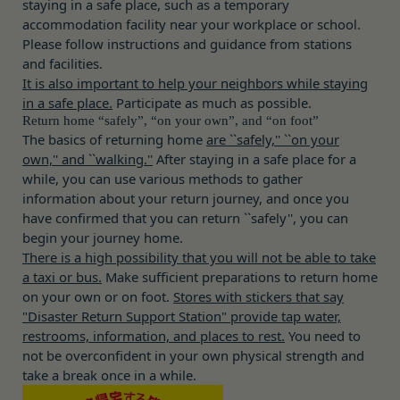
staying in a safe place, such as a temporary
当社は、本規約を変更する必要が生じた場合には、
バに、当社サイト内におけるお客様の行動履歴(ア
accommodation facility near your workplace or school.
会員の明示の承諾を得ることなく、本規約を変更す
クセスしたURL、コンテンツ、参照順序等)や、年
Please follow instructions and guidance from stations
ることができるものとします。
and facilities.
齢や性別、職業、居住地域、位置情報等個人が特定
前項による本規約の変更をするときは、その効力発
It is also important to help your neighbors while staying
できない属性情報(それらの組み合わせによっても
in a safe place.
Participate as much as possible.
生日を定め、かつ、本規約を変更する旨及び変更後
個人が特定できないもの)を取得することがありま
Return home “safely”, “on your own”, and “on foot”
の本規約の内容並びにその効力発生日を、会員に対
す。
The basics of returning home
are ``safely,'' ``on your
し、本規約変更の効力発生日前に、第11条に定め
お客様がご自身に関する情報の取得を望まれない場
own,'' and ``walking.''
After staying in a safe place for a
る方法により通知するものとします。ただし、文言
合は、ブラウザや携帯端末の設定により、クッキー
while, you can use various methods to gather
の修正等、会員に不利益を与えるものではない軽微
information about your return journey, and once you
の受け取りを拒否することも可能です。なお、クッ
な変更の場合には、当該通知を省略することができ
have confirmed that you can return ``safely'', you can
キーの受け取りを拒否された場合、当社のサービス
begin your journey home.
ます。
の一部がご利用できなくなることがあります。
There is a high possibility that you will not be able to take
本規約変更の効力発生日後に本サービスの利用を行
適正管理
a taxi or bus.
Make sufficient preparations to return home
当社は、お客様情報への不正なアクセスや漏洩等を
った場合、会員は本規約の変更に同意したものとみ
on your own or on foot.
Stores with stickers that say
防ぐため、セキュリティーの維持に努めます。ま
なします。
"Disaster Return Support Station" provide tap water,
た、当社は、当社の通常の事業運営に照らして当社
当社が提供する本サービス以外のサービス又は提携
restrooms, information, and places to rest.
You need to
が不要と判断した場合、お客様から取得したお客様
パートナーが提供するサービスについては、各サー
not be overconfident in your own physical strength and
情報を安全かつ合理的な方法で消去します。
ビスに定められる利用規約等に従ってご利用くださ
take a break once in a while.
第三者への提供等
い。