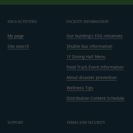
当社は、業務を委託するため委託先にお客様情報を
もしくは経営に協力もしくは関与する等反社会
提供または開示する場合、当該委託先に対し、適切
的勢力等との何らかの交流もしくは関係を行っ
な取扱いおよび保護を行わせ、第三者への開示・提
ていると当社が判断した場合
SDGS ACTIVITIES
FACILITY INFORMATION
供および当社の提供目的以外の目的での利用を行わ
その他会員登録が適当でないと当社が判断した
ないよう適切に管理および監督します。
場合
My page
Our building's ESG initiatives
開示・訂正等
第5条（登録内容の変更）
Site search
Shuttle bus information
お客様がご自身の個人情報の内容を確認、訂正また
会員は、登録情報の内容の全部または一部に関して
は利用停止を希望される場合には、個人情報保護法
変更が生じた場合、直ちに当社所定の方法により登
1F Dining Hall Menu
その他の法令により当社が義務を負う範囲におい
録内容を変更する手続きを行うものとします。
Food Truck Event Information
て、速やかに対応させていただきます。
会員が前項に定める変更手続きを行わなかった場合
About disaster prevention
なお、かかる場合には、本人確認をさせていただく
には、既に登録済みの情報に基づく処理を適正・有
場合があります。
効なものとすることをあらかじめ承諾します。
Wellness Tips
お問い合わせ
会員が本条第１項に定める変更手続きを行わなかっ
Distribution Content Schedule
開示等のご希望、ご意見、ご質問、苦情のお申し出
たことにより生じた損害について、当社は一切責任
その他個人情報の取り扱いに関するお問い合わせ
を負いません。
は、下記の窓口までお願いいたします。
第6条（IDおよびパスワードの管理）
メールによるお問い合わせ
会員は、会員登録等の際に会員本人が設定し、承
SUPPORT
TERMS AND SECURITY
営業時間内に順次回答いたします。
認・登録されたお客様IDおよびパスワードの利