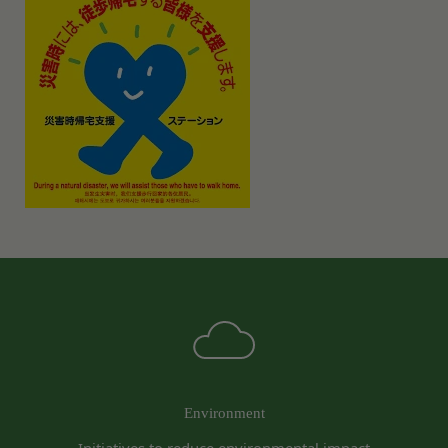
当社は、以下の場合、お客様情報を第三者と共有す
本契約において使用される以下の各用語は各々以下
ることがあります。（以下、当社がお客様情報を提
に定める意味を有します。
供した相手方を「提供先」といいます。）
第3条（提供されるサービス）
お客様の同意を得た場合
当社が提供する本サービスは、次の各号に掲げるサ
当社は、お客様の同意を得た場合、お客様情報（個
ービスとします。
人情報の場合もあります。）を第三者である会社、
ESGポータルサイトが提供する情報サービス
組織、個人に提供することがあります。
前各号に付随する各種サービス
第三者サービス提供者との共有
当社は、前項各号に定めるサービスの内容を変更す
支払処理、データ分析、メール送信、ホスティング
ることができるものとします。
第4条（会員登録）
サービス、カスタマーサービスなどを当社の代理で
会員登録手続きは、本サービスの会員登録ページか
行うサービスを提供する第三者、または、当社のマ
ら当社の指定する方法に従い、会員登録を希望する
ーケティングのサポートを行う第三者に対して、お
本人が行うものとします。当社に対して会員登録の
客様情報を提供することがあります。
申し込みが行われた場合には、登録手続きにおいて
外部サービスとの連携のための共有
氏名等を入力された本人が当該申し込みを行ったも
当社は、Facebook、Googleアカウント、Twitter
のとみなします。
その他の外部サービスとの連携または外部サービス
当社は、会員登録を申請した者が以下の各号のいず
Environment
を利用した認証にあたり、当該外部サービス運営会
れかの事由に該当する場合は、登録を拒否すること
社にお客様情報を提供することがあります。