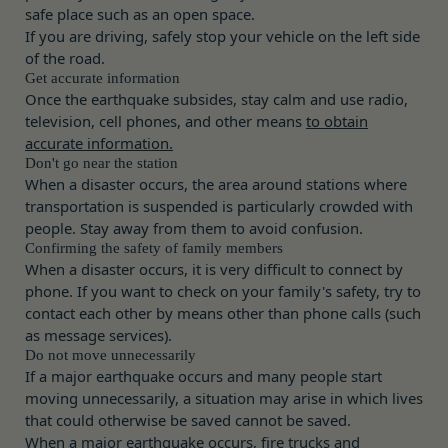
れを承認した特定の法人、団体、個人をいいます。
safe place such as an open space.
レスを取得する場合があります。また、当社は、お
If you are driving, safely stop your vehicle on the left side
「登録希望者」
客様が端末に関連付けた名前、端末の種類、電話番
of the road.
本サービスの利用を希望する法人、団体、個人をい
号、国、およびユーザー名、もしくはメールアドレ
Get accurate information
います。
スなど、お客様が提供することを選択したその他の
Once the earthquake subsides, stay calm and use radio,
「会員登録」
television, cell phones, and other means
to obtain
あらゆる情報を取得する場合があります。
第4条に規定する方法に従って、登録希望者が行う
accurate information.
位置情報
本サービスの利用登録をいいます。
Don't go near the station
お客様が、端末または携帯端末上で当社のサービス
When a disaster occurs, the area around stations where
「登録情報」
を利用し、そこで位置情報を提供することを認めた
transportation is suspended is particularly crowded with
登録希望者及び利用者が会員登録時に登録した当社
場合、当社は、お客様の位置情報を取得することが
people. Stay away from them to avoid confusion.
が定める情報、本サービス利用中に当社が必要と判
あります。通常はお客様のブラウザや端末の設定に
Confirming the safety of family members
断して登録を求めた情報及びこれらの情報について
より無効にすることができますが、無効にした場合
When a disaster occurs, it is very difficult to connect by
利用者自身が追加、変更を行った場合の当該情報を
phone. If you want to check on your family's safety, try to
には当社のサービスの一部が利用できなくなくなる
contact each other by means other than phone calls (such
いいます。
ことがあります。
as message services).
「アカウント」
お客様のアクションに関する情報
Do not move unnecessarily
お客様が、当社のサービスを利用する際、直接当社
各会員が保有する、本サービスの利用に関する権利
If a major earthquake occurs and many people start
に提供した情報および当社のサービスを提供してい
の総体をいいます。
moving unnecessarily, a situation may arise in which lives
る第三者サービス提供者を通じて提供した情報を、
「パスワード」
that could otherwise be saved cannot be saved.
当社は取得・保管することがあります。お客様のサ
登録情報と組み合わせて、会員とその他の者とを識
When a major earthquake occurs, fire trucks and