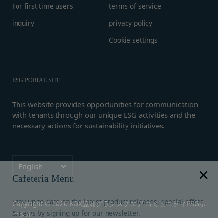
お問い合わせ内容によっては回答にお時間をいただ
用、管理について一切の責任を負うものとします。
For first time users
terms of service
く場合や、ご返答できない場合がございます。あら
会員は、お客様IDおよびパスワードの第三者への
inquiry
privacy policy
かじめご了承いただきますようお願い致します。
譲渡、承継、名義変更、貸与、開示又は漏洩しては
「@goyoh.jp」を含むメールアドレスから受信でき
Cookie settings
ならないものとします。
るよう、あらかじめご設定ください。
会員のお客様IDおよびパスワードの使用上の過失
メールによるお問い合わせについて、お客さまの個
または第三者による不正使用等に起因する損害につ
人情報保護のため、SSL通信を使用しております。
いて、当社は一切責任を負わないものとします。
ESG PORTAL SITE
お客さまがお使いのブラウザがSSL通信非対応の場
会員のお客様IDおよびパスワードの失念に起因す
合には、このお問い合わせフォームは利用できませ
る損害について、当社は一切の責任を負わないもの
This website provides opportunities for communication
んので、その場合にはお電話でのお問い合わせをお
with tenants through our unique ESG activities and the
とします。
願いいたします。
necessary actions for sustainability initiatives.
当社は、当社所定の方法により会員のお客様IDお
組織・体制
よびパスワードの一致を確認した場合、当該お客様
当社は、管理担当役員を利用者情報管理責任者と
IDおよびパスワードに基づく会員が、本サービス
し、利用者情報の適正な管理及び継続的な改善を実
Language
を利用したものとみなし、その場合の責任は全て当
Cafeteria Menu
English
施します。
該会員に帰属するものとします。
免責
第7条（会員の退会）
Stay up to date on the latest product releases, special offers
当社は、以下の場合には、何らの責任を負いませ
会員は、当社所定の退会手続の完了により、会員登
& news by signing up for our newsletter.
ん。
Copyright © 2026
KDX豊洲グランスクエア コミュニティESGポ
録を抹消することができます。
Read our
privacy policy
.
ータル
お客様ご本人が本サービスの機能又は別の手段を用