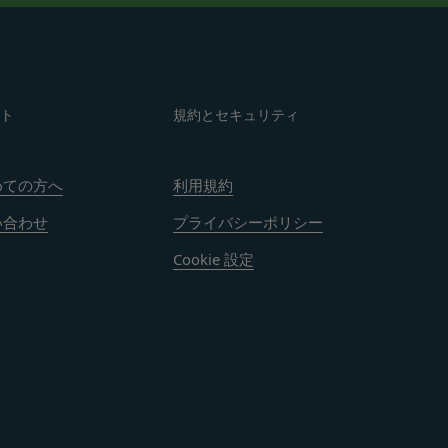
があり、これら外部サ
発効日：2021年9月1日
なく、当該会員の登録
ート
規約とセキュリティ
本規約第10条3項で
由を開示する義務及び
めての方へ
利用規約
します。
い合わせ
プライバシーポリシー
ン、映像、プログラム
Cookie 設定
当社または当社にコン
わないものとします。
許可なく使用（複製、
いてかかる問題を解決
、これらをまとめて