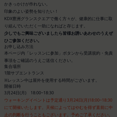
「アカウント」
かきっかけが作れない。
お客様のアクションに関する情報
お客様が、当社のサービスを利用する際、直接当社
各会員が保有する、本サービスの利用に関する権利
印象のよい姿勢を知りたい！
に提供した情報および当社のサービスを提供してい
の総体をいいます。
KDX豊洲グランスクエアで働く方々が、健康的に仕事に取
る第三者サービス提供者を通じて提供した情報を、
「パスワード」
り組んでいただく一助になればと存じます。
当社は取得・保管することがあります。お客様のサ
登録情報と組み合わせて、会員とその他の者とを識
少しでもご興味ございましたら皆様お誘いあわせのうえぜ
ービスご利用状況、他の利用者との交流に関する情
別するために用いられる符号をいいます。
ひご参加ください。
報も取得することがあります。
「提携パートナー」
お申し込み方法
外部サービスとの連携により取得する情報
当社との間で締結する契約に基づき、本サービスと
本ページ内「レッスンに参加」ボタンから受講規約・免責
外部サービスでお客様が利用するIDおよびその他
提携するサービス（以下「提携サービス」といいま
外部サービスのプライバシー設定によりお客様が提
事項をご確認のうえご送信ください。
す。）を提供し、又はその運営を行う者をいいま
携先に開示を認めた情報を取得することがありま
集合場所
す。
1階サブエントランス
す。
第2条（総則・適用範囲）
取得した個人情報等の利用目的
※レッスン中は屋外を使用する時間がございます。
本規約は、会員と当社間において本サービスの利用
当社は、お客様からご提供いただいたお客様情報
開催日時
に関し適用され、登録手続き完了後の本サービスの
を、当社各サービスの利用規約において定める利用
3月24日(月) 18:00~18:30
提供条件及び当社と会員との権利義務関係を定める
目的の範囲内で利用します。
ウォーキングイベントは予定通り3月24日(月)18:00~18:30
ものです。
Cookie（クッキー）について
当社が、当社ウェブサイト上に本サービスに関する
にて開催いたします。天候によってはやむを得ず直前に中
当社は、お客様にとってより使いやすく、より価値
個別規定や追加規定を掲載する場合、又は第11条
止の判断を行うこともございます。予めご了承ください。
ある情報を提供するためにCookie(以下「クッキ