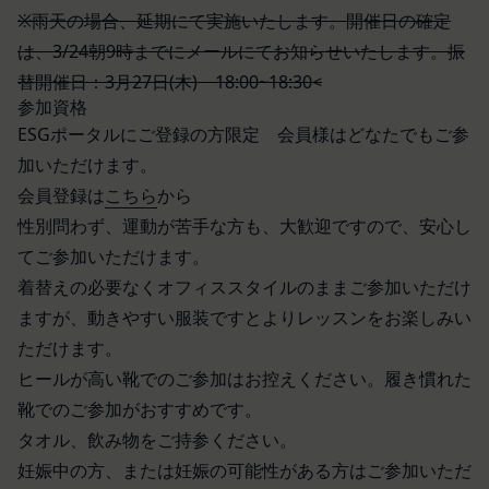
に定める方法により本サービスに関するルール等を
※雨天の場合、延期にて実施いたします。開催日の確定
ー」といいます。これに類似の技術を含みます。)
発信する場合、それらは本規約の一部を構成するも
を使用することがあります。
は、3/24朝9時までにメールにてお知らせいたします。振
のとし、個別規定、追加規定又はルール等が本規約
クッキーは、ウェブサイトを利用されたときにご利
替開催日：3月27日(木) 18:00~18:30<
と抵触する場合には、当該個別規定、追加規定又は
用のパソコンや携帯端末に一時的にデータを保存さ
参加資格
ルール等が優先されるものとします。
せるもので、これを利用することにより当社のサー
ESGポータルにご登録の方限定 会員様はどなたでもご参
当社は、本規約を変更する必要が生じた場合には、
バに、当社サイト内におけるお客様の行動履歴(ア
加いただけます。
会員の明示の承諾を得ることなく、本規約を変更す
クセスしたURL、コンテンツ、参照順序等)や、年
会員登録は
こちら
から
ることができるものとします。
齢や性別、職業、居住地域、位置情報等個人が特定
性別問わず、運動が苦手な方も、大歓迎ですので、安心し
前項による本規約の変更をするときは、その効力発
できない属性情報(それらの組み合わせによっても
てご参加いただけます。
生日を定め、かつ、本規約を変更する旨及び変更後
個人が特定できないもの)を取得することがありま
着替えの必要なくオフィススタイルのままご参加いただけ
の本規約の内容並びにその効力発生日を、会員に対
す。
し、本規約変更の効力発生日前に、第11条に定め
ますが、動きやすい服装ですとよりレッスンをお楽しみい
お客様がご自身に関する情報の取得を望まれない場
る方法により通知するものとします。ただし、文言
ただけます。
合は、ブラウザや携帯端末の設定により、クッキー
の修正等、会員に不利益を与えるものではない軽微
ヒールが高い靴でのご参加はお控えください。履き慣れた
の受け取りを拒否することも可能です。なお、クッ
な変更の場合には、当該通知を省略することができ
キーの受け取りを拒否された場合、当社のサービス
靴でのご参加がおすすめです。
ます。
の一部がご利用できなくなることがあります。
タオル、飲み物をご持参ください。
本規約変更の効力発生日後に本サービスの利用を行
適正管理
妊娠中の方、または妊娠の可能性がある方はご参加いただ
当社は、お客様情報への不正なアクセスや漏洩等を
った場合、会員は本規約の変更に同意したものとみ