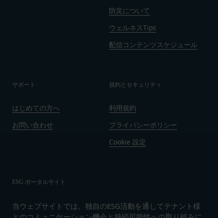
または使用許諾を受けた第三者に対して、著作者人
防災について
格権を行使しないことをあらかじめ承諾するものと
ウェルネスTips
します。
第11条（通知・連絡）
配信コンテンツスケジュール
当社は、本サービスの利用に関して、書面の送付、
電子メールの送信、当社ウェブサイト上における掲
示その他当社が適当と認める方法により会員に通知
サポート
規約とセキュリティ
を行うことができるものとし、会員はこれに同意す
るものとします。
はじめての方へ
利用規約
当社は、前項に定める通知を書面の送付、電子メー
お問い合わせ
プライバシーポリシー
ルの送信によって行う場合、会員が申込時（変更手
続きを行った場合は、当該変更時とします。）に届
Cookie 設定
け出た連絡先に対して通知を行えば足りるものと
し、当該通知は通常到達すべき時に会員に到達した
ものとみなします。
ESG ポータルサイト
当社は、本条第１項の通知を当社ウェブサイト上に
おける掲示の方法によって行う場合、当該通知が当
当ウェブサイトでは、独自のESG活動を通してテナント様
社ウェブサイト上に掲示され、会員が当社ウェブサ
とのコミュニケーション機会と持続可能性への取り組みに