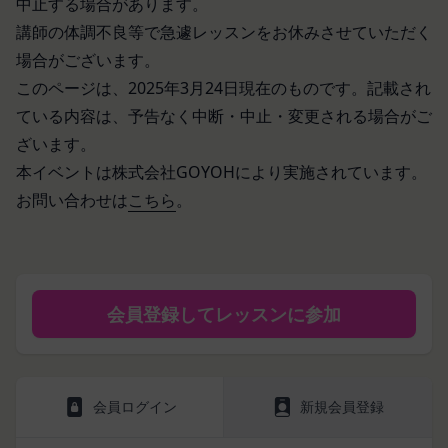
中止する場合があります。
を利用したものとみなし、その場合の責任は全て当
施します。
講師の体調不良等で急遽レッスンをお休みさせていただく
該会員に帰属するものとします。
免責
場合がございます。
第7条（会員の退会）
当社は、以下の場合には、何らの責任を負いませ
会員は、当社所定の退会手続の完了により、会員登
このページは、2025年3月24日現在のものです。記載され
ん。
録を抹消することができます。
ている内容は、予告なく中断・中止・変更される場合がご
お客様ご本人が本サービスの機能又は別の手段を用
第8条（禁止事項）
いて第三者に利用者情報を明らかにした場合
ざいます。
会員は、本サービスの利用に際して、以下の各号の
お客様が自ら本サービス上に入力した情報等によ
本イベントは株式会社GOYOHにより実施されています。
いずれかに該当する行為または該当するおそれのあ
り、個人を識別し得る状態に至った場合
る行為を行ってはならないものとします。
お問い合わせは
こちら
。
改善
本規約および法令に違反する行為、犯罪に結び
当社は、利用者情報の取扱いに関する運用状況を適
つく行為または公序良俗に反する行為
宜見直し、継続的な改善に努めるものとし、必要に
会員登録または登録内容の変更の際に虚偽の会
応じて、本ポリシーをお客様の事前の了承を得るこ
員情報を入力する行為
となく変更することがあります。変更後の本ポリシ
会員登録してレッスンに参加
本サービスの運営を妨害するおそれのある行為
ーについては、当社が別途定める場合を除いて、当
または本サービスに支障を生じさせるおそれの
社ウェブサイトでの公示後、すぐに効力が発生する
ある行為
ものとします。但し、法令上お客様の同意が必要と
当社または第三者の財産権、プライバシー権、
会員ログイン
新規会員登録
なるような内容の変更を行うときは、当社が定める
著作権等の知的財産権、その他の権利または利
方法により、お客様の同意を取得するものとしま