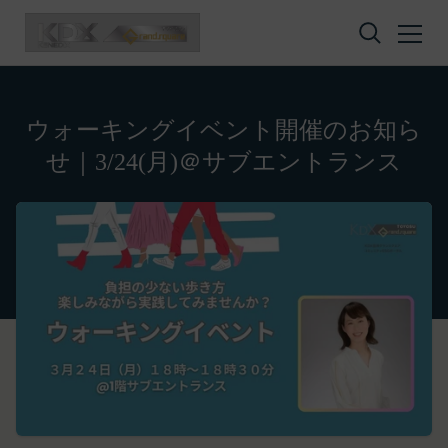
コンテンツへスキップ
ウォーキングイベント開催のお知ら
せ｜3/24(月)＠サブエントランス
プライバシーポリシー
利用規約
Amazonギフト券
株式会社GOYOH（以下「当社」といいます。）
株式会社GOYOHが運営するESGポータルサイトサ
Amazon.co.jpで使えるデジタル商品券です。