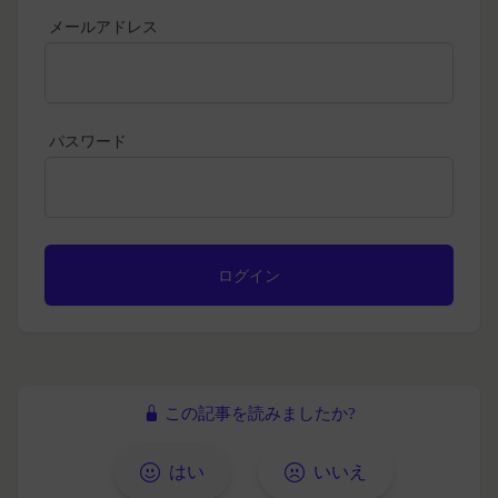
益を侵害する行為
す。
メールアドレス
当社または第三者を誹謗、中傷する行為
その他の注意事項
当社もしくは第三者に対して、迷惑、不利益ま
当社が提供するサービスは、当社が管理するサービ
たは損害を与える行為
ス以外のサービスへのリンクを含む場合があり、こ
お客様IDおよびパスワードを不正に使用する行
れら外部サービスにおける内容や利用者情報の保護
パスワード
為
については、当社は一切責任を負いません。
同業者の再販など、営利目的で商品等を購入す
発効日：2021年9月1日
る行為
その他、当社が不適切と判断する行為
閉じる
会員の行為が本規約に違反すると当社が判断した場
合、当社は、通知または催告をすることなく、当該
会員の登録の抹消、当社が提供する一切のサービス
の利用禁止、停止、本サービス上に公開した提供物
（本規約第10条3項で定義します。）の削除その他
の必要な措置を講じることができるものとします。
この記事を読みましたか?
当社が前項に定める措置を講じた場合において、当
社は、会員に対し、当該措置を講じた理由を開示す
はい
いいえ
る義務及び当該措置により会員に生じた損害を賠償