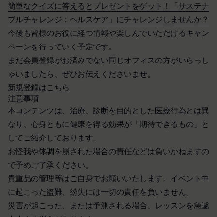
開示等のご希望、ご意見、ご質問、苦情のお申し出
簡単なクイズに答えるとプレゼントをゲット！「サステナ
たことにより生じた損害について、当社は一切責任
その他個人情報の取り扱いに関するお問い合わせ
を負いません。
ブルチャレンジ：ヘルスケア」にチャレンジしませんか？
は、下記の窓口までお願いいたします。
第6条（IDおよびパスワードの管理）
今後も皆様のお役に経つ情報や楽しんでいただけるキャン
メールによるお問い合わせ
会員は、会員登録等の際に会員本人が設定し、承
ペーンを行っていく予定です。
営業時間内に順次回答いたします。
認・登録されたお客様IDおよびパスワードの利
まだ会員登録がお済みでない同じオフィスの方がいらっし
お問い合わせ内容によっては回答にお時間をいただ
用、管理について一切の責任を負うものとします。
く場合や、ご返答できない場合がございます。あら
ゃいましたら、ぜひお伝えくださいませ。
会員は、お客様IDおよびパスワードの第三者への
かじめご了承いただきますようお願い致します。
新規登録は
こちら
譲渡、承継、名義変更、貸与、開示又は漏洩しては
「@goyoh.jp」を含むメールアドレスから受信でき
注意事項
ならないものとします。
るよう、あらかじめご設定ください。
本コンテンツは、治療、診断を目的とした医療行為とは異
会員のお客様IDおよびパスワードの使用上の過失
メールによるお問い合わせについて、お客さまの個
なり、心身ともに健康を得る効果が「期待できるもの」と
または第三者による不正使用等に起因する損害につ
人情報保護のため、SSL通信を使用しております。
いて、当社は一切責任を負わないものとします。
してご紹介しております。
お客さまがお使いのブラウザがSSL通信非対応の場
会員のお客様IDおよびパスワードの失念に起因す
お怪我や体調を崩された場合の責任などは負いかねますの
合には、このお問い合わせフォームは利用できませ
る損害について、当社は一切の責任を負わないもの
で予めご了承ください。
んので、その場合にはお電話でのお問い合わせをお
とします。
貴重品の管理等はご自身でお願いいたします。イベント中
願いいたします。
当社は、当社所定の方法により会員のお客様IDお
に起こった盗難、紛失には一切の責任を負いません。
組織・体制
よびパスワードの一致を確認した場合、当該お客様
当社は、管理担当役員を利用者情報管理責任者と
災害が起こった、または予測される場合、レッスンを急遽
IDおよびパスワードに基づく会員が、本サービス
し、利用者情報の適正な管理及び継続的な改善を実