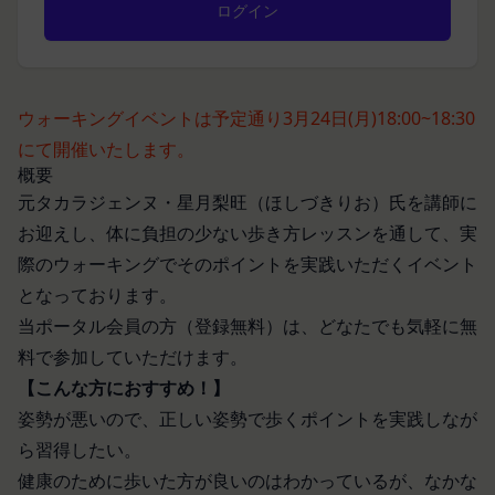
入力フォームその他当社が定める方法を通じてお客
す。なお、利用者は契約者の事業のために本サービ
様が入力または送信する情報
スを利用されているものとみなします。
当社が各サービスにおいて取得すると定めた情報
「会員」
端末情報
本規約の内容の全てを承認いただいた上、本サービ
お客様が、端末または携帯端末上で当社のサービス
ウォーキングイベントは予定通り3月24日(月)18:00~18:30
ス所定の手続きに従い会員登録を申請し、当社がこ
を利用する場合、当社は、端末識別子およびIPアド
にて開催いたします。
れを承認した特定の法人、団体、個人をいいます。
レスを取得する場合があります。また、当社は、お
「登録希望者」
概要
客様が端末に関連付けた名前、端末の種類、電話番
元タカラジェンヌ・星月梨旺（ほしづきりお）氏を講師に
本サービスの利用を希望する法人、団体、個人をい
号、国、およびユーザー名、もしくはメールアドレ
います。
お迎えし、体に負担の少ない歩き方レッスンを通して、実
スなど、お客様が提供することを選択したその他の
「会員登録」
際のウォーキングでそのポイントを実践いただくイベント
あらゆる情報を取得する場合があります。
第4条に規定する方法に従って、登録希望者が行う
となっております。
位置情報
本サービスの利用登録をいいます。
お客様が、端末または携帯端末上で当社のサービス
当ポータル会員の方（登録無料）は、どなたでも気軽に無
「登録情報」
を利用し、そこで位置情報を提供することを認めた
料で参加していただけます。
登録希望者及び利用者が会員登録時に登録した当社
場合、当社は、お客様の位置情報を取得することが
【こんな方におすすめ！】
が定める情報、本サービス利用中に当社が必要と判
あります。通常はお客様のブラウザや端末の設定に
姿勢が悪いので、正しい姿勢で歩くポイントを実践しなが
断して登録を求めた情報及びこれらの情報について
より無効にすることができますが、無効にした場合
ら習得したい。
利用者自身が追加、変更を行った場合の当該情報を
には当社のサービスの一部が利用できなくなくなる
健康のために歩いた方が良いのはわかっているが、なかな
いいます。
ことがあります。