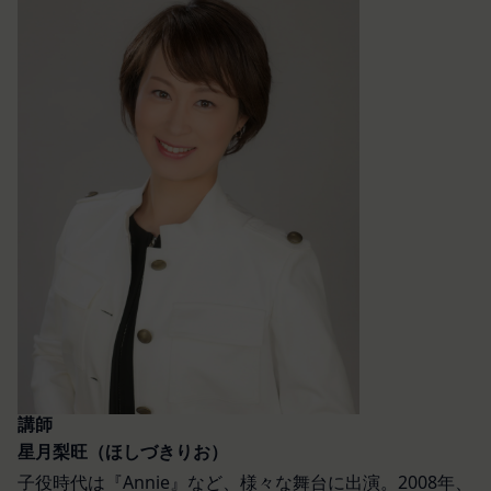
申し込みが行われた場合には、登録手続きにおいて
外部サービスとの連携のための共有
氏名等を入力された本人が当該申し込みを行ったも
当社は、Facebook、Googleアカウント、Twitter
のとみなします。
その他の外部サービスとの連携または外部サービス
当社は、会員登録を申請した者が以下の各号のいず
を利用した認証にあたり、当該外部サービス運営会
れかの事由に該当する場合は、登録を拒否すること
社にお客様情報を提供することがあります。
があります。
法律上の理由
当社に提供された登録情報の全部又は一部につ
お客様の居住国内外において、法律、規則、法的手
き虚偽、誤記又は記載漏れがあった場合
段または公的もしくは政府機関からの要求により、
当該登録希望者が、本サービス又は当社が提供
当社がお客様情報の全部または一部を開示すること
するその他のサービスの利用に際して、過去に
が必要になる場合があります。
アカウント削除等の利用停止措置を受けたこと
当社は、国家安全保障、法の執行またはその他の交
があり、又は現在受けている場合
易の実現のために必要または適切であると判断した
未成年者、成年被後見人、被保佐人又は被補助
場合、お客様情報の全部または一部を公開すること
人のいずれかであって、法定代理人、後見人､保
があります。
佐人又は補助人の同意等を得ていなかった場合
当社は、当社の利用規約の執行、当社の運営または
会員登録の申請に虚偽の事項が含まれている場
講師
お客様の保護のために、開示が合理的に必要である
星月梨旺（ほしづきりお）
合
と判断する場合、お客様情報の全部または一部を開
過去に当社との契約に違反した者またはその関
子役時代は『Annie』など、様々な舞台に出演。2008年、
示することがあります。