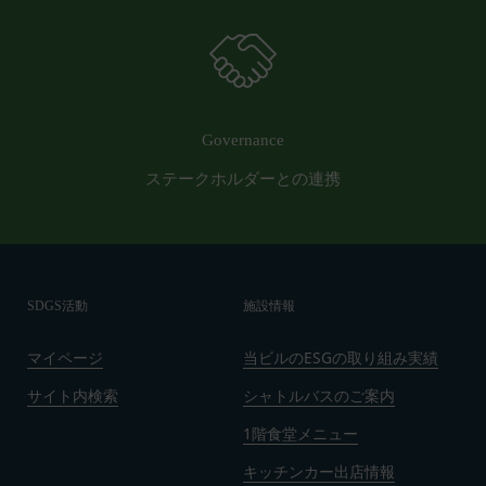
第10条（会員が提供する提供物に関する知的財産権
等）
当社所定の方法により会員が提供する商品レビュ
ー、画像データその他一切の提供物（以下、これら
をまとめて「提供物」といいます。）に関する知的
Governance
財産権等の権利は、従前どおり会員が保持するもの
とし、当社がかかる権利を取得することはありませ
ステークホルダーとの連携
ん。
前項にかかわらず、会員は当社に対し、提供物に関
し、無償、地域無限定、非独占的、サブライセンス
可能かつ譲渡可能な使用、複製、配布、派生著作物
SDGS活動
施設情報
の作成、表示および実行（以下「使用等」といいま
す。）に関する権利を付与するものとします。
マイページ
当ビルのESGの取り組み実績
会員は、提供物について、自らが使用等についての
適法な権利を有していることおよび提供物が第三者
サイト内検索
シャトルバスのご案内
の権利を侵害していないことについて保証するもの
1階食堂メニュー
とします。
キッチンカー出店情報
会員は、当社および当社から提供物の権利を承継し