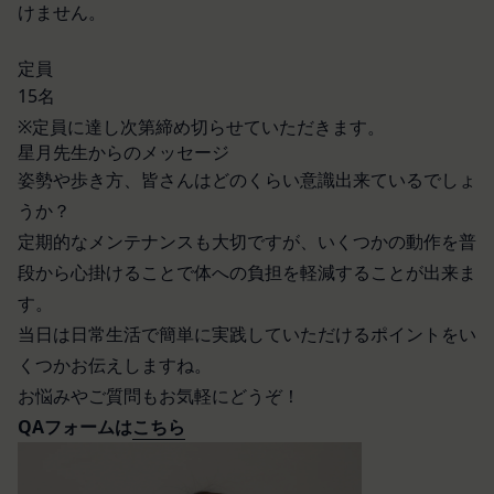
けません。
防ぐため、セキュリティーの維持に努めます。ま
なします。
た、当社は、当社の通常の事業運営に照らして当社
当社が提供する本サービス以外のサービス又は提携
定員
が不要と判断した場合、お客様から取得したお客様
パートナーが提供するサービスについては、各サー
15名
情報を安全かつ合理的な方法で消去します。
ビスに定められる利用規約等に従ってご利用くださ
※定員に達し次第締め切らせていただきます。
第三者への提供等
い。
当社は、以下の場合、お客様情報を第三者と共有す
星月先生からのメッセージ
本契約において使用される以下の各用語は各々以下
ることがあります。（以下、当社がお客様情報を提
姿勢や歩き方、皆さんはどのくらい意識出来ているでしょ
に定める意味を有します。
供した相手方を「提供先」といいます。）
うか？
第3条（提供されるサービス）
お客様の同意を得た場合
当社が提供する本サービスは、次の各号に掲げるサ
定期的なメンテナンスも大切ですが、いくつかの動作を普
当社は、お客様の同意を得た場合、お客様情報（個
ービスとします。
段から心掛けることで体への負担を軽減することが出来ま
人情報の場合もあります。）を第三者である会社、
ESGポータルサイトが提供する情報サービス
す。
組織、個人に提供することがあります。
前各号に付随する各種サービス
当日は日常生活で簡単に実践していただけるポイントをい
第三者サービス提供者との共有
当社は、前項各号に定めるサービスの内容を変更す
くつかお伝えしますね。
支払処理、データ分析、メール送信、ホスティング
ることができるものとします。
お悩みやご質問もお気軽にどうぞ！
第4条（会員登録）
サービス、カスタマーサービスなどを当社の代理で
会員登録手続きは、本サービスの会員登録ページか
QAフォームは
こちら
行うサービスを提供する第三者、または、当社のマ
ら当社の指定する方法に従い、会員登録を希望する
ーケティングのサポートを行う第三者に対して、お
本人が行うものとします。当社に対して会員登録の
客様情報を提供することがあります。