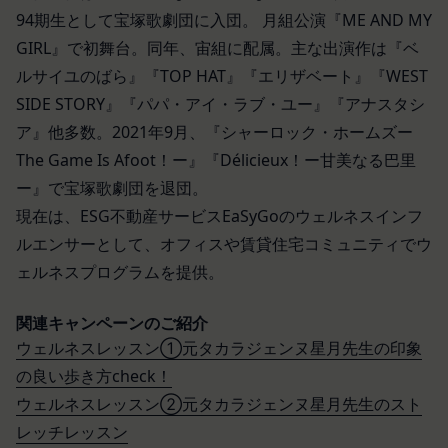
係者であると当社が判断した場合
94期生として宝塚歌劇団に入団。 月組公演『ME AND MY
売却または合併
反社会的勢力等（暴力団、暴力団員、右翼団
組織再編、合併または譲渡に際し、当社が取得した
GIRL』で初舞台。同年、宙組に配属。主な出演作は『ベ
体、反社会的勢力、その他これに準ずるものを
個人情報の全部または一部を関係者に移転すること
ルサイユのばら』『TOP HAT』『エリザベート』『WEST
意味します。以下同じ。）であるまたは資金提
があります。
SIDE STORY』『パパ・アイ・ラブ・ユー』『アナスタシ
供その他を通じて反社会的勢力等の維持、運営
委託先等の管理
ア』他多数。2021年9月、『シャーロック・ホームズー
当社は、業務を委託するため委託先にお客様情報を
もしくは経営に協力もしくは関与する等反社会
The Game Is Afoot！ー』『Délicieux！ー甘美なる巴里
提供または開示する場合、当該委託先に対し、適切
的勢力等との何らかの交流もしくは関係を行っ
ー』で宝塚歌劇団を退団。
な取扱いおよび保護を行わせ、第三者への開示・提
ていると当社が判断した場合
現在は、ESG不動産サービスEaSyGoのウェルネスインフ
供および当社の提供目的以外の目的での利用を行わ
その他会員登録が適当でないと当社が判断した
ないよう適切に管理および監督します。
場合
ルエンサーとして、オフィスや賃貸住宅コミュニティでウ
開示・訂正等
第5条（登録内容の変更）
ェルネスプログラムを提供。
お客様がご自身の個人情報の内容を確認、訂正また
会員は、登録情報の内容の全部または一部に関して
は利用停止を希望される場合には、個人情報保護法
変更が生じた場合、直ちに当社所定の方法により登
関連キャンペーンのご紹介
その他の法令により当社が義務を負う範囲におい
録内容を変更する手続きを行うものとします。
ウェルネスレッスン①元タカラジェンヌ星月先生の印象
て、速やかに対応させていただきます。
会員が前項に定める変更手続きを行わなかった場合
の良い歩き方check！
なお、かかる場合には、本人確認をさせていただく
には、既に登録済みの情報に基づく処理を適正・有
ウェルネスレッスン②元タカラジェンヌ星月先生のスト
場合があります。
効なものとすることをあらかじめ承諾します。
レッチレッスン
お問い合わせ
会員が本条第１項に定める変更手続きを行わなかっ