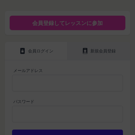
は、当社が運営する各サービスにおいて、個人情報
ービス（以下「本サービス」といいます。）のご利
会員情報に登録されているメールアドレス宛にギフ
の保護に関する法律、その他関連する法令等を遵守
用規約（以下「本規約」といいます。）を下記の通
ト券番号を贈ります。
するとともに、以下の方針に沿ってお客様からお預
り定めます。
有効期限は発行から10年です。
会員登録してレッスンに参加
ギフト券を適用する方法:
かりした情報を取り扱い、正確性および機密性の保
本サービスをご利用される方は、ご登録される前に
持に努めます。
本規約を必ずお読みになり、本規約に同意いただく
メールに記載されたギフト券番号をご用意くださ
本文中の用語の定義は、個人情報保護法および関連
必要があります。
い。
第1条（定義）
法令によります。
ギフト券を適用する
に移動します。
会員ログイン
新規会員登録
本規約において、次の各号に掲げる用語の意義は、
当社が取得する情報および取得方法
ギフト券番号を入力し、
ここに適用
を選択します。
お客様から直接取得する情報
当該各号に定めるところによるものとします。
Amazonギフト券の利用方法に関しましては、Amazon の
当社は、お客様が当社のサービスの登録手続を行う
「本サービス」
メールアドレス
カスタマーサポート(0120-999-373 / 24時間対応) までお
場合、以下の情報（以下「お客様情報」といいま
問い合わせください。Amazonギフト券細則については、
当社が提供するESGポータルサイト及び連携により
こちら
をご確認ください。
す。）をご提供いただく場合があります。
利用できるすべてのサービスをいいます。
氏名、生年月日、性別、職業等プロフィールに関す
「契約者」
閉じる
る情報
本利用規約に基づく利用契約を当社と締結している
パスワード
メールアドレス、電話番号、住所等連絡先に関する
方をいいます。
情報
「利用者」
アカウントへのアクセス者の本人確認に必要なパス
本利用規約に基づき、契約者が本サービスの利用を
ワード等のその他の情報
認めた特定の法人、団体、個人の第三者をいいま