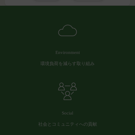
する義務並びにその他一切の義務を負わないものと
します。
第9条（当社が提供するコンテンツに関する知的財
産権等）
本サービスを通じて会員に提供する文章、イラス
ト、デザイン、写真、画像、ロゴ、アイコン、映
像、プログラム等（以下「コンテンツ」といいま
す。）の著作権、商標権およびその他の知的財産権
Environment
は全て当社または当社にコンテンツの使用を許諾す
環境負荷を減らす取り組み
る者に帰属するものであり、会員はこれらの権利を
侵害する行為を行わないものとします。
目的の如何を問わず、本サービスのコンテンツその
他掲載内容の全部または一部を権利者の許可なく使
用（複製、改変、転用、転送、配布、掲示、販売、
出版など）する行為は固く禁止します。
会員は、前2項の規定に違反して第三者との間で問
Social
題が生じた場合、自己の責任と費用においてかかる
社会とコミュニティへの貢献
問題を解決するとともに当社に何等の損害、損失ま
たは不利益等を与えないものとします。