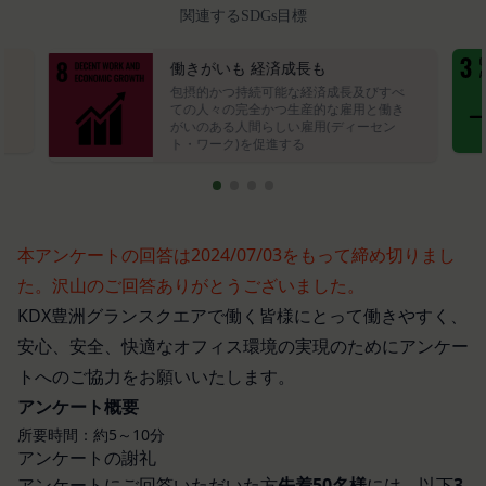
本規約の内容の全てを承認いただいた上、本サービ
お客様が、端末または携帯端末上で当社のサービス
関連するSDGs目標
ス所定の手続きに従い会員登録を申請し、当社がこ
を利用する場合、当社は、端末識別子およびIPアド
れを承認した特定の法人、団体、個人をいいます。
レスを取得する場合があります。また、当社は、お
働きがいも 経済成長も
「登録希望者」
包摂的かつ持続可能な経済成長及びすべ
客様が端末に関連付けた名前、端末の種類、電話番
）
ての人々の完全かつ生産的な雇用と働き
本サービスの利用を希望する法人、団体、個人をい
す
号、国、およびユーザー名、もしくはメールアドレ
がいのある人間らしい雇用(ディーセン
います。
ト・ワーク)を促進する
スなど、お客様が提供することを選択したその他の
「会員登録」
あらゆる情報を取得する場合があります。
第4条に規定する方法に従って、登録希望者が行う
位置情報
本サービスの利用登録をいいます。
お客様が、端末または携帯端末上で当社のサービス
「登録情報」
を利用し、そこで位置情報を提供することを認めた
本アンケートの回答は2024/07/03をもって締め切りまし
登録希望者及び利用者が会員登録時に登録した当社
場合、当社は、お客様の位置情報を取得することが
た。沢山のご回答ありがとうございました。
が定める情報、本サービス利用中に当社が必要と判
あります。通常はお客様のブラウザや端末の設定に
KDX豊洲グランスクエアで働く皆様にとって働きやすく、
断して登録を求めた情報及びこれらの情報について
より無効にすることができますが、無効にした場合
安心、安全、快適なオフィス環境の実現のためにアンケー
利用者自身が追加、変更を行った場合の当該情報を
には当社のサービスの一部が利用できなくなくなる
トへのご協力をお願いいたします。
いいます。
ことがあります。
アンケート概要
「アカウント」
お客様のアクションに関する情報
所要時間：約5～10分
お客様が、当社のサービスを利用する際、直接当社
各会員が保有する、本サービスの利用に関する権利
アンケートの謝礼
に提供した情報および当社のサービスを提供してい
の総体をいいます。
アンケートにご回答いただいた方
先着50名様
には、以下
3