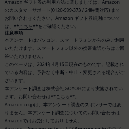
Amazon ギフト券の利用方法に関しましては、Amazon
情報を安全かつ合理的な方法で消去します。
ビスに定められる利用規約等に従ってご利用くださ
のカスタマーサポート(0120-999-373 / 24時間対応) まで
第三者への提供等
い。
当社は、以下の場合、お客様情報を第三者と共有す
本契約において使用される以下の各用語は各々以下
お問い合わせください。Amazon ギフト券細則について
ることがあります。（以下、当社がお客様情報を提
に定める意味を有します。
は、**
こちら
**をご確認ください。
供した相手方を「提供先」といいます。）
第3条（提供されるサービス）
注意事項
お客様の同意を得た場合
当社が提供する本サービスは、次の各号に掲げるサ
本アンケートはパソコン、スマートフォンからのみご利用
当社は、お客様の同意を得た場合、お客様情報（個
ービスとします。
いただけます。スマートフォン以外の携帯電話からはご回
人情報の場合もあります。）を第三者である会社、
ESGポータルサイトが提供する情報サービス
答いただけません。
組織、個人に提供することがあります。
前各号に付随する各種サービス
このページは、2024年4月15日現在のものです。記載され
第三者サービス提供者との共有
当社は、前項各号に定めるサービスの内容を変更す
ている内容は、予告なく中断・中止・変更される場合がご
支払処理、データ分析、メール送信、ホスティング
ることができるものとします。
ざいます。
第4条（会員登録）
サービス、カスタマーサービスなどを当社の代理で
会員登録手続きは、本サービスの会員登録ページか
本アンケート調査は株式会社GOYOHにより実施されてい
行うサービスを提供する第三者、または、当社のマ
ら当社の指定する方法に従い、会員登録を希望する
ーケティングのサポートを行う第三者に対して、お
ます。お問い合わせは**
こちら
**。
本人が行うものとします。当社に対して会員登録の
客様情報を提供することがあります。
Amazon.co.jpは、本アンケート調査のスポンサーではあ
申し込みが行われた場合には、登録手続きにおいて
外部サービスとの連携のための共有
りません。本アンケート調査についてのお問い合わせは
氏名等を入力された本人が当該申し込みを行ったも
当社は、Facebook、Googleアカウント、Twitter
Amazonではお受けしておりません。
のとみなします。
その他の外部サービスとの連携または外部サービス
Amazon、
Amazon.co.jp
および
Amazon.co.jp
のロゴ