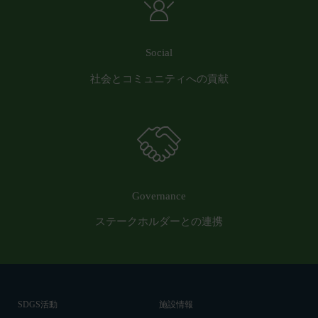
営業時間内に順次回答いたします。
認・登録されたお客様IDおよびパスワードの利
お問い合わせ内容によっては回答にお時間をいただ
用、管理について一切の責任を負うものとします。
く場合や、ご返答できない場合がございます。あら
会員は、お客様IDおよびパスワードの第三者への
Social
かじめご了承いただきますようお願い致します。
譲渡、承継、名義変更、貸与、開示又は漏洩しては
社会とコミュニティへの貢献
「@goyoh.jp」を含むメールアドレスから受信でき
ならないものとします。
るよう、あらかじめご設定ください。
会員のお客様IDおよびパスワードの使用上の過失
メールによるお問い合わせについて、お客さまの個
または第三者による不正使用等に起因する損害につ
人情報保護のため、SSL通信を使用しております。
いて、当社は一切責任を負わないものとします。
お客さまがお使いのブラウザがSSL通信非対応の場
会員のお客様IDおよびパスワードの失念に起因す
合には、このお問い合わせフォームは利用できませ
る損害について、当社は一切の責任を負わないもの
んので、その場合にはお電話でのお問い合わせをお
とします。
Governance
願いいたします。
当社は、当社所定の方法により会員のお客様IDお
ステークホルダーとの連携
組織・体制
よびパスワードの一致を確認した場合、当該お客様
当社は、管理担当役員を利用者情報管理責任者と
IDおよびパスワードに基づく会員が、本サービス
し、利用者情報の適正な管理及び継続的な改善を実
を利用したものとみなし、その場合の責任は全て当
施します。
該会員に帰属するものとします。
免責
第7条（会員の退会）
当社は、以下の場合には、何らの責任を負いませ
SDGS活動
施設情報
会員は、当社所定の退会手続の完了により、会員登