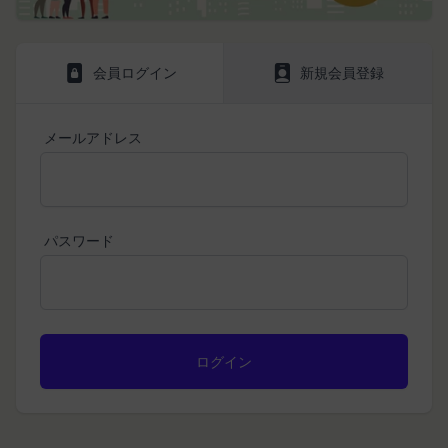
かりした情報を取り扱い、正確性および機密性の保
本サービスをご利用される方は、ご登録される前に
持に努めます。
本規約を必ずお読みになり、本規約に同意いただく
メールに記載されたギフト券番号をご用意くださ
本文中の用語の定義は、個人情報保護法および関連
必要があります。
い。
会員ログイン
新規会員登録
第1条（定義）
法令によります。
ギフト券を適用する
に移動します。
本規約において、次の各号に掲げる用語の意義は、
当社が取得する情報および取得方法
ギフト券番号を入力し、
ここに適用
を選択します。
お客様から直接取得する情報
当該各号に定めるところによるものとします。
Amazonギフト券の利用方法に関しましては、Amazon の
メールアドレス
当社は、お客様が当社のサービスの登録手続を行う
「本サービス」
カスタマーサポート(0120-999-373 / 24時間対応) までお
場合、以下の情報（以下「お客様情報」といいま
問い合わせください。Amazonギフト券細則については、
当社が提供するESGポータルサイト及び連携により
こちら
をご確認ください。
す。）をご提供いただく場合があります。
利用できるすべてのサービスをいいます。
氏名、生年月日、性別、職業等プロフィールに関す
「契約者」
閉じる
る情報
パスワード
本利用規約に基づく利用契約を当社と締結している
メールアドレス、電話番号、住所等連絡先に関する
方をいいます。
情報
「利用者」
アカウントへのアクセス者の本人確認に必要なパス
本利用規約に基づき、契約者が本サービスの利用を
ワード等のその他の情報
認めた特定の法人、団体、個人の第三者をいいま
入力フォームその他当社が定める方法を通じてお客
す。なお、利用者は契約者の事業のために本サービ
様が入力または送信する情報
スを利用されているものとみなします。
当社が各サービスにおいて取得すると定めた情報
「会員」
端末情報