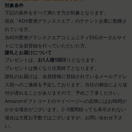
と抵触する場合には、当該個別規定、追加規定又は
用のパソコンや携帯端末に一時的にデータを保存さ
対象条件
ルール等が優先されるものとします。
せるもので、これを利用することにより当社のサー
下記の条件をすべて満たす方が対象となります。
当社は、本規約を変更する必要が生じた場合には、
バに、当社サイト内におけるお客様の行動履歴(ア
現在「KDX豊洲グランスクエア」のテナント企業に勤務さ
会員の明示の承諾を得ることなく、本規約を変更す
クセスしたURL、コンテンツ、参照順序等)や、年
れている方。
ることができるものとします。
齢や性別、職業、居住地域、位置情報等個人が特定
当KDX豊洲グランスクエアコミュニティESGポータルサイ
前項による本規約の変更をするときは、その効力発
できない属性情報(それらの組み合わせによっても
トにて会員登録を行っていただいた方。
生日を定め、かつ、本規約を変更する旨及び変更後
個人が特定できないもの)を取得することがありま
謝礼とお届けについて
の本規約の内容並びにその効力発生日を、会員に対
す。
プレゼントは、
お1人様1回
限りとなります。
し、本規約変更の効力発生日前に、第11条に定め
お客様がご自身に関する情報の取得を望まれない場
プレゼントは無くなり次第終了となります。
る方法により通知するものとします。ただし、文言
合は、ブラウザや携帯端末の設定により、クッキー
の修正等、会員に不利益を与えるものではない軽微
謝礼のお届けは、会員情報に登録されているメールアドレ
の受け取りを拒否することも可能です。なお、クッ
な変更の場合には、当該通知を省略することができ
ス宛へのご連絡を予定しております。当社の都合により送
キーの受け取りを拒否された場合、当社のサービス
ます。
付が遅れることがありますので、予めご了承ください。
の一部がご利用できなくなることがあります。
本規約変更の効力発生日後に本サービスの利用を行
適正管理
Amazonギフトコードのマイページへの反映にはお時間が
当社は、お客様情報への不正なアクセスや漏洩等を
った場合、会員は本規約の変更に同意したものとみ
かかる場合がございます。2~3週間経っても表示されない
防ぐため、セキュリティーの維持に努めます。ま
なします。
場合は大変お手数ではございますが、お問い合わせ下さ
た、当社は、当社の通常の事業運営に照らして当社
当社が提供する本サービス以外のサービス又は提携
い。
が不要と判断した場合、お客様から取得したお客様
パートナーが提供するサービスについては、各サー