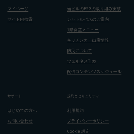
ん。
録を抹消することができます。
マイページ
当ビルのESGの取り組み実績
お客様ご本人が本サービスの機能又は別の手段を用
第8条（禁止事項）
いて第三者に利用者情報を明らかにした場合
サイト内検索
シャトルバスのご案内
会員は、本サービスの利用に際して、以下の各号の
お客様が自ら本サービス上に入力した情報等によ
いずれかに該当する行為または該当するおそれのあ
1階食堂メニュー
り、個人を識別し得る状態に至った場合
る行為を行ってはならないものとします。
改善
キッチンカー出店情報
本規約および法令に違反する行為、犯罪に結び
当社は、利用者情報の取扱いに関する運用状況を適
つく行為または公序良俗に反する行為
防災について
宜見直し、継続的な改善に努めるものとし、必要に
会員登録または登録内容の変更の際に虚偽の会
応じて、本ポリシーをお客様の事前の了承を得るこ
ウェルネスTips
員情報を入力する行為
となく変更することがあります。変更後の本ポリシ
配信コンテンツスケジュール
本サービスの運営を妨害するおそれのある行為
ーについては、当社が別途定める場合を除いて、当
または本サービスに支障を生じさせるおそれの
社ウェブサイトでの公示後、すぐに効力が発生する
ある行為
ものとします。但し、法令上お客様の同意が必要と
当社または第三者の財産権、プライバシー権、
サポート
規約とセキュリティ
なるような内容の変更を行うときは、当社が定める
著作権等の知的財産権、その他の権利または利
方法により、お客様の同意を取得するものとしま
益を侵害する行為
はじめての方へ
利用規約
す。
当社または第三者を誹謗、中傷する行為
その他の注意事項
お問い合わせ
プライバシーポリシー
当社もしくは第三者に対して、迷惑、不利益ま
当社が提供するサービスは、当社が管理するサービ
Cookie 設定
たは損害を与える行為
ス以外のサービスへのリンクを含む場合があり、こ