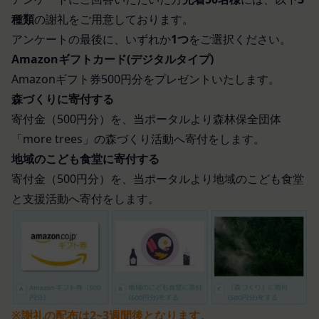
る第三者サービス提供者を通じて提供した情報を、
「パスワード」
種類
の謝礼をご用意しております。
当社は取得・保管することがあります。お客様のサ
登録情報と組み合わせて、会員とその他の者とを識
アンケートの最後に、いずれか
1つ
をご選択ください。
ービスご利用状況、他の利用者との交流に関する情
別するために用いられる符号をいいます。
報も取得することがあります。
Amazonギフトカード(デジタルタイプ)
「提携パートナー」
外部サービスとの連携により取得する情報
当社との間で締結する契約に基づき、本サービスと
Amazonギフト券500円分をプレゼントいたします。
外部サービスでお客様が利用するIDおよびその他
提携するサービス（以下「提携サービス」といいま
森づくりに寄付する
外部サービスのプライバシー設定によりお客様が提
す。）を提供し、又はその運営を行う者をいいま
寄付金（500円分）を、当ポータルより
森林保全団体
携先に開示を認めた情報を取得することがありま
す。
「more trees」の森づくり活動へ寄付をします。
す。
第2条（総則・適用範囲）
取得した個人情報等の利用目的
地域のこども食堂に寄付する
本規約は、会員と当社間において本サービスの利用
当社は、お客様からご提供いただいたお客様情報
寄付金（500円分）を、当ポータルより地域のこども食堂
に関し適用され、登録手続き完了後の本サービスの
を、当社各サービスの利用規約において定める利用
提供条件及び当社と会員との権利義務関係を定める
と支援活動へ寄付をします。
目的の範囲内で利用します。
ものです。
Cookie（クッキー）について
当社が、当社ウェブサイト上に本サービスに関する
当社は、お客様にとってより使いやすく、より価値
個別規定や追加規定を掲載する場合、又は第11条
ある情報を提供するためにCookie(以下「クッキ
に定める方法により本サービスに関するルール等を
ー」といいます。これに類似の技術を含みます。)
発信する場合、それらは本規約の一部を構成するも
を使用することがあります。
のとし、個別規定、追加規定又はルール等が本規約
クッキーは、ウェブサイトを利用されたときにご利
※謝礼の配布は2~3週間後となります。