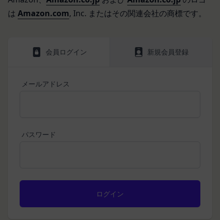
当社は、会員登録を申請した者が以下の各号のいず
を利用した認証にあたり、当該外部サービス運営会
は
Amazon.com
, Inc. またはその関連会社の商標です。
れかの事由に該当する場合は、登録を拒否すること
社にお客様情報を提供することがあります。
があります。
法律上の理由
当社に提供された登録情報の全部又は一部につ
お客様の居住国内外において、法律、規則、法的手
き虚偽、誤記又は記載漏れがあった場合
会員ログイン
新規会員登録
段または公的もしくは政府機関からの要求により、
当該登録希望者が、本サービス又は当社が提供
当社がお客様情報の全部または一部を開示すること
するその他のサービスの利用に際して、過去に
が必要になる場合があります。
メールアドレス
アカウント削除等の利用停止措置を受けたこと
当社は、国家安全保障、法の執行またはその他の交
があり、又は現在受けている場合
易の実現のために必要または適切であると判断した
未成年者、成年被後見人、被保佐人又は被補助
場合、お客様情報の全部または一部を公開すること
人のいずれかであって、法定代理人、後見人､保
があります。
パスワード
佐人又は補助人の同意等を得ていなかった場合
当社は、当社の利用規約の執行、当社の運営または
会員登録の申請に虚偽の事項が含まれている場
お客様の保護のために、開示が合理的に必要である
合
と判断する場合、お客様情報の全部または一部を開
過去に当社との契約に違反した者またはその関
示することがあります。
係者であると当社が判断した場合
売却または合併
反社会的勢力等（暴力団、暴力団員、右翼団
組織再編、合併または譲渡に際し、当社が取得した
体、反社会的勢力、その他これに準ずるものを
個人情報の全部または一部を関係者に移転すること