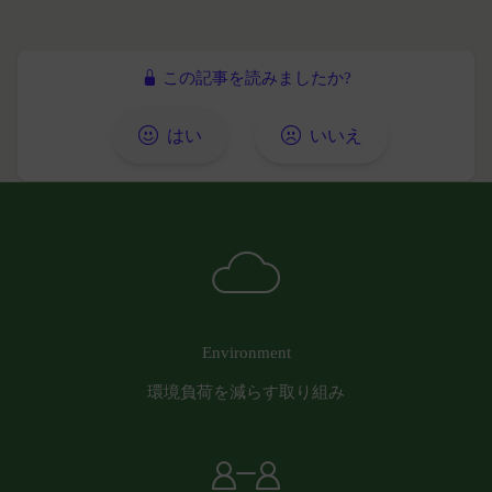
意味します。以下同じ。）であるまたは資金提
があります。
供その他を通じて反社会的勢力等の維持、運営
委託先等の管理
当社は、業務を委託するため委託先にお客様情報を
もしくは経営に協力もしくは関与する等反社会
この記事を読みましたか?
提供または開示する場合、当該委託先に対し、適切
的勢力等との何らかの交流もしくは関係を行っ
な取扱いおよび保護を行わせ、第三者への開示・提
ていると当社が判断した場合
はい
いいえ
供および当社の提供目的以外の目的での利用を行わ
その他会員登録が適当でないと当社が判断した
ないよう適切に管理および監督します。
場合
開示・訂正等
第5条（登録内容の変更）
お客様がご自身の個人情報の内容を確認、訂正また
会員は、登録情報の内容の全部または一部に関して
は利用停止を希望される場合には、個人情報保護法
変更が生じた場合、直ちに当社所定の方法により登
その他の法令により当社が義務を負う範囲におい
録内容を変更する手続きを行うものとします。
て、速やかに対応させていただきます。
会員が前項に定める変更手続きを行わなかった場合
なお、かかる場合には、本人確認をさせていただく
には、既に登録済みの情報に基づく処理を適正・有
Environment
場合があります。
効なものとすることをあらかじめ承諾します。
お問い合わせ
会員が本条第１項に定める変更手続きを行わなかっ
環境負荷を減らす取り組み
開示等のご希望、ご意見、ご質問、苦情のお申し出
たことにより生じた損害について、当社は一切責任
その他個人情報の取り扱いに関するお問い合わせ
を負いません。
は、下記の窓口までお願いいたします。
第6条（IDおよびパスワードの管理）
メールによるお問い合わせ
会員は、会員登録等の際に会員本人が設定し、承