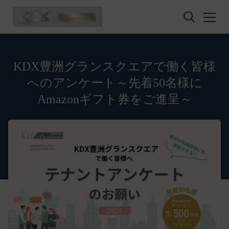
コンテンツへスキップ
KDX豊洲グランスクエアで働く皆様
へのアンケート～先着50名様に
Amazonギフト券をご進呈～
プライバシーポリシー
利用規約
Amazonギフト券
株式会社GOYOH（以下「当社」といいます。）
株式会社GOYOHが運営するESGポータルサイトサ
Amazon.co.jpで使えるデジタル商品券です。
は、当社が運営する各サービスにおいて、個人情報
ービス（以下「本サービス」といいます。）のご利
会員情報に登録されているメールアドレス宛にギフ
の保護に関する法律、その他関連する法令等を遵守
用規約（以下「本規約」といいます。）を下記の通
ト券番号を贈ります。
するとともに、以下の方針に沿ってお客様からお預
り定めます。
有効期限は発行から10年です。
ギフト券を適用する方法: