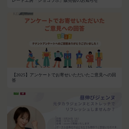
レート工房「ショコラボ」販売会のお知らせ
す。
第2条（総則・適用範囲）
取得した個人情報等の利用目的
本規約は、会員と当社間において本サービスの利用
当社は、お客様からご提供いただいたお客様情報
に関し適用され、登録手続き完了後の本サービスの
を、当社各サービスの利用規約において定める利用
提供条件及び当社と会員との権利義務関係を定める
目的の範囲内で利用します。
ものです。
Cookie（クッキー）について
当社が、当社ウェブサイト上に本サービスに関する
当社は、お客様にとってより使いやすく、より価値
個別規定や追加規定を掲載する場合、又は第11条
ある情報を提供するためにCookie(以下「クッキ
に定める方法により本サービスに関するルール等を
ー」といいます。これに類似の技術を含みます。)
発信する場合、それらは本規約の一部を構成するも
を使用することがあります。
のとし、個別規定、追加規定又はルール等が本規約
クッキーは、ウェブサイトを利用されたときにご利
と抵触する場合には、当該個別規定、追加規定又は
【2025】アンケートでお寄せいただいたご意見への回
用のパソコンや携帯端末に一時的にデータを保存さ
答
ルール等が優先されるものとします。
せるもので、これを利用することにより当社のサー
当社は、本規約を変更する必要が生じた場合には、
バに、当社サイト内におけるお客様の行動履歴(ア
会員の明示の承諾を得ることなく、本規約を変更す
クセスしたURL、コンテンツ、参照順序等)や、年
ることができるものとします。
齢や性別、職業、居住地域、位置情報等個人が特定
前項による本規約の変更をするときは、その効力発
できない属性情報(それらの組み合わせによっても
生日を定め、かつ、本規約を変更する旨及び変更後
個人が特定できないもの)を取得することがありま
の本規約の内容並びにその効力発生日を、会員に対
す。