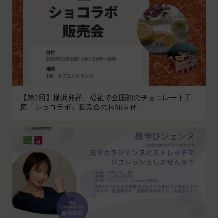
会員の登録の抹消、当社が提供する一切のサービス
の利用禁止、停止、本サービス上に公開した提供物
（本規約第10条3項で定義します。）の削除その他
の必要な措置を講じることができるものとします。
当社が前項に定める措置を講じた場合において、当
社は、会員に対し、当該措置を講じた理由を開示す
る義務及び当該措置により会員に生じた損害を賠償
する義務並びにその他一切の義務を負わないものと
【第2回】横浜発祥、福祉で全国初のチョコレート工
します。
房「ショコラボ」販売会のお知らせ
第9条（当社が提供するコンテンツに関する知的財
産権等）
本サービスを通じて会員に提供する文章、イラス
ト、デザイン、写真、画像、ロゴ、アイコン、映
像、プログラム等（以下「コンテンツ」といいま
す。）の著作権、商標権およびその他の知的財産権
は全て当社または当社にコンテンツの使用を許諾す
る者に帰属するものであり、会員はこれらの権利を
侵害する行為を行わないものとします。
目的の如何を問わず、本サービスのコンテンツその