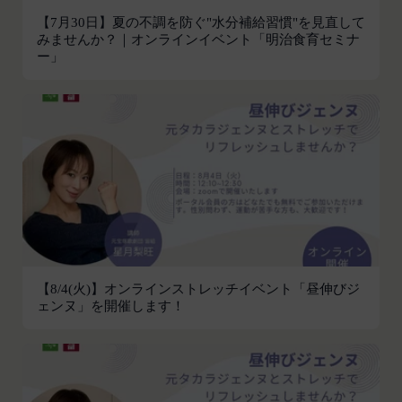
利用できるすべてのサービスをいいます。
氏名、生年月日、性別、職業等プロフィールに関す
【7月30日】夏の不調を防ぐ"水分補給習慣"を見直して
「契約者」
閉じる
みませんか？｜オンラインイベント「明治食育セミナ
る情報
本利用規約に基づく利用契約を当社と締結している
ー」
メールアドレス、電話番号、住所等連絡先に関する
方をいいます。
情報
「利用者」
アカウントへのアクセス者の本人確認に必要なパス
本利用規約に基づき、契約者が本サービスの利用を
ワード等のその他の情報
認めた特定の法人、団体、個人の第三者をいいま
入力フォームその他当社が定める方法を通じてお客
す。なお、利用者は契約者の事業のために本サービ
様が入力または送信する情報
スを利用されているものとみなします。
当社が各サービスにおいて取得すると定めた情報
「会員」
端末情報
本規約の内容の全てを承認いただいた上、本サービ
お客様が、端末または携帯端末上で当社のサービス
ス所定の手続きに従い会員登録を申請し、当社がこ
を利用する場合、当社は、端末識別子およびIPアド
れを承認した特定の法人、団体、個人をいいます。
レスを取得する場合があります。また、当社は、お
【8/4(火)】オンラインストレッチイベント「昼伸びジ
「登録希望者」
客様が端末に関連付けた名前、端末の種類、電話番
ェンヌ」を開催します！
本サービスの利用を希望する法人、団体、個人をい
号、国、およびユーザー名、もしくはメールアドレ
います。
スなど、お客様が提供することを選択したその他の
「会員登録」
あらゆる情報を取得する場合があります。
第4条に規定する方法に従って、登録希望者が行う
位置情報