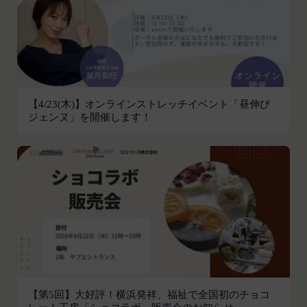
本サービスの利用登録をいいます。
お客様が、端末または携帯端末上で当社のサービス
「登録情報」
を利用し、そこで位置情報を提供することを認めた
登録希望者及び利用者が会員登録時に登録した当社
場合、当社は、お客様の位置情報を取得することが
が定める情報、本サービス利用中に当社が必要と判
あります。通常はお客様のブラウザや端末の設定に
断して登録を求めた情報及びこれらの情報について
より無効にすることができますが、無効にした場合
利用者自身が追加、変更を行った場合の当該情報を
には当社のサービスの一部が利用できなくなくなる
【4/23(木)】オンラインストレッチイベント「昼伸び
いいます。
ことがあります。
ジェンヌ」を開催します！
「アカウント」
お客様のアクションに関する情報
お客様が、当社のサービスを利用する際、直接当社
各会員が保有する、本サービスの利用に関する権利
に提供した情報および当社のサービスを提供してい
の総体をいいます。
る第三者サービス提供者を通じて提供した情報を、
「パスワード」
当社は取得・保管することがあります。お客様のサ
登録情報と組み合わせて、会員とその他の者とを識
ービスご利用状況、他の利用者との交流に関する情
別するために用いられる符号をいいます。
報も取得することがあります。
「提携パートナー」
外部サービスとの連携により取得する情報
当社との間で締結する契約に基づき、本サービスと
外部サービスでお客様が利用するIDおよびその他
提携するサービス（以下「提携サービス」といいま
外部サービスのプライバシー設定によりお客様が提
す。）を提供し、又はその運営を行う者をいいま
携先に開示を認めた情報を取得することがありま
【第5回】大好評！横浜発祥、福祉で全国初のチョコ
す。