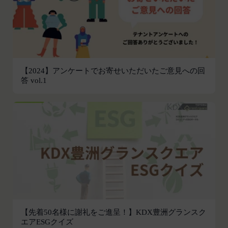
の作成、表示および実行（以下「使用等」といいま
す。）に関する権利を付与するものとします。
会員は、提供物について、自らが使用等についての
適法な権利を有していることおよび提供物が第三者
の権利を侵害していないことについて保証するもの
とします。
【2024】アンケートでお寄せいただいたご意見への回
答 vol.1
会員は、当社および当社から提供物の権利を承継し
または使用許諾を受けた第三者に対して、著作者人
格権を行使しないことをあらかじめ承諾するものと
します。
第11条（通知・連絡）
当社は、本サービスの利用に関して、書面の送付、
電子メールの送信、当社ウェブサイト上における掲
示その他当社が適当と認める方法により会員に通知
を行うことができるものとし、会員はこれに同意す
るものとします。
当社は、前項に定める通知を書面の送付、電子メー
【先着50名様に謝礼をご進呈！】KDX豊洲グランスク
ルの送信によって行う場合、会員が申込時（変更手
エアESGクイズ