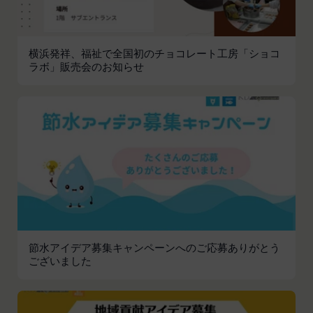
とがあります。
本サービスへのログイン時における本人確認
メールマガジンおよび広告等の情報配信並びに
横浜発祥、福祉で全国初のチョコレート工房「ショコ
その成果確認
ラボ」販売会のお知らせ
利用上の注意およびその他当社から会員に対す
る連絡事項等の通知
当社の商品、サービス、ウェブサイト、コンテ
ンツおよび広告の開発、提供、メンテナンスお
よび向上
個人を識別できない形式に加工した上での統計
データの作成
お客さまアンケートの実施
ポイント加算およびポイント交換
マーケティング調査、統計、分析
節水アイデア募集キャンペーンへのご応募ありがとう
システムメンテナンス、不具合への対応
ございました
技術サポートの提供、会員からの問い合わせ対
応
本規約その他当社が会員との間で定める規約に