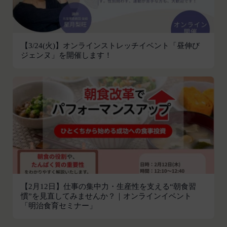
し、本規約変更の効力発生日前に、第11条に定め
お客様がご自身に関する情報の取得を望まれない場
る方法により通知するものとします。ただし、文言
合は、ブラウザや携帯端末の設定により、クッキー
の修正等、会員に不利益を与えるものではない軽微
の受け取りを拒否することも可能です。なお、クッ
な変更の場合には、当該通知を省略することができ
【3/24(火)】オンラインストレッチイベント「昼伸び
キーの受け取りを拒否された場合、当社のサービス
ジェンヌ」を開催します！
ます。
の一部がご利用できなくなることがあります。
本規約変更の効力発生日後に本サービスの利用を行
適正管理
当社は、お客様情報への不正なアクセスや漏洩等を
った場合、会員は本規約の変更に同意したものとみ
防ぐため、セキュリティーの維持に努めます。ま
なします。
た、当社は、当社の通常の事業運営に照らして当社
当社が提供する本サービス以外のサービス又は提携
が不要と判断した場合、お客様から取得したお客様
パートナーが提供するサービスについては、各サー
情報を安全かつ合理的な方法で消去します。
ビスに定められる利用規約等に従ってご利用くださ
第三者への提供等
い。
当社は、以下の場合、お客様情報を第三者と共有す
本契約において使用される以下の各用語は各々以下
ることがあります。（以下、当社がお客様情報を提
に定める意味を有します。
供した相手方を「提供先」といいます。）
第3条（提供されるサービス）
【2月12日】仕事の集中力・生産性を支える“朝食習
お客様の同意を得た場合
当社が提供する本サービスは、次の各号に掲げるサ
慣”を見直してみませんか？｜オンラインイベント
「明治食育セミナー」
当社は、お客様の同意を得た場合、お客様情報（個
ービスとします。
人情報の場合もあります。）を第三者である会社、
ESGポータルサイトが提供する情報サービス