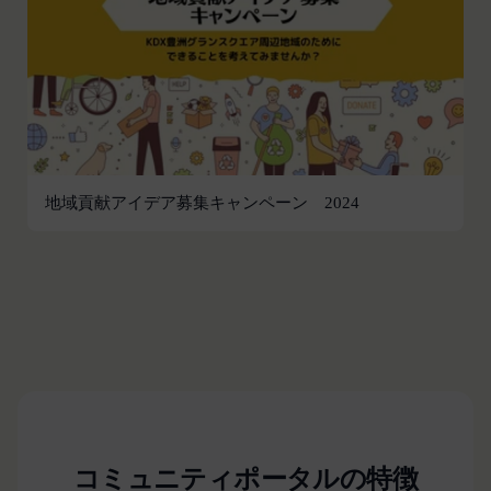
違反する行為に対する対応
第13条（サービスの変更・廃止）
当社は、本サービスの運営管理にあたって、以下各
号のいずれかの場合には、会員へ事前の通知、承諾
なく、本サービスを変更・停止または中止できるも
のとします。また、サービスが中止、変更等された
ことにより利用者が被った損害について、当社は責
任を負わないものとします。
地域貢献アイデア募集キャンペーン 2024
本サービス設備等のコンピュータシステム(以下
「システム」といいます)のトラブル等で緊急な保
守点検が必要になった場合
火災、停電、天災その他不可抗力によりシステムの
運用が困難になった場合
人為的災害（戦争､暴動､騒乱､労働争議等）により
システムの運用が困難になった場合
第三者による妨害行為等により、システムの運用が
困難になった場合
コミュニティポータルの特徴
その他、やむを得ずシステムの停止が必要と当社が