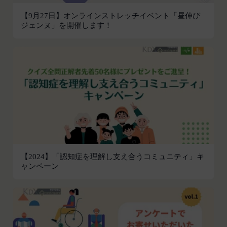
他掲載内容の全部または一部を権利者の許可なく使
【9月27日】オンラインストレッチイベント「昼伸び
用（複製、改変、転用、転送、配布、掲示、販売、
ジェンヌ」を開催します！
出版など）する行為は固く禁止します。
会員は、前2項の規定に違反して第三者との間で問
題が生じた場合、自己の責任と費用においてかかる
問題を解決するとともに当社に何等の損害、損失ま
たは不利益等を与えないものとします。
第10条（会員が提供する提供物に関する知的財産権
等）
当社所定の方法により会員が提供する商品レビュ
ー、画像データその他一切の提供物（以下、これら
をまとめて「提供物」といいます。）に関する知的
財産権等の権利は、従前どおり会員が保持するもの
【2024】「認知症を理解し支え合うコミュニティ」キ
ャンペーン
とし、当社がかかる権利を取得することはありませ
ん。
前項にかかわらず、会員は当社に対し、提供物に関
し、無償、地域無限定、非独占的、サブライセンス
可能かつ譲渡可能な使用、複製、配布、派生著作物