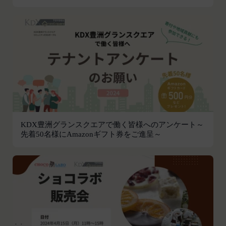
続きを行った場合は、当該変更時とします。）に届
け出た連絡先に対して通知を行えば足りるものと
し、当該通知は通常到達すべき時に会員に到達した
ものとみなします。
当社は、本条第１項の通知を当社ウェブサイト上に
おける掲示の方法によって行う場合、当該通知が当
社ウェブサイト上に掲示され、会員が当社ウェブサ
イトにアクセスすることによって当該通知を閲覧す
ることが可能となったときをもって会員への通知が
完了したものとみなします。
KDX豊洲グランスクエアで働く皆様へのアンケート～
第12条（取得情報の取り扱い）
先着50名様にAmazonギフト券をご進呈～
当社は、会員が本サービスの登録その他一切の利用
の過程において、当社が取得した情報の取り扱い
は、プライバシーポリシーの定めによるものとし、
会員は、プライバシーポリシーの定めに従い、当社
が会員から取得した情報を取り扱うことについて、
承諾したものとします。
当社は取得した会員情報を下記の目的に利用するこ