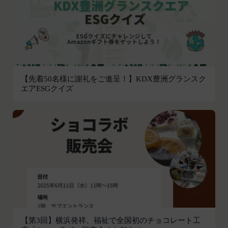
お客様がご自身の個人情報の内容を確認、訂正また
会員は、登録情報の内容の全部または一部に関して
は利用停止を希望される場合には、個人情報保護法
変更が生じた場合、直ちに当社所定の方法により登
その他の法令により当社が義務を負う範囲におい
録内容を変更する手続きを行うものとします。
て、速やかに対応させていただきます。
会員が前項に定める変更手続きを行わなかった場合
なお、かかる場合には、本人確認をさせていただく
には、既に登録済みの情報に基づく処理を適正・有
場合があります。
効なものとすることをあらかじめ承諾します。
【先着50名様に謝礼をご進呈！】KDX豊洲グランスク
お問い合わせ
会員が本条第１項に定める変更手続きを行わなかっ
エアESGクイズ
開示等のご希望、ご意見、ご質問、苦情のお申し出
たことにより生じた損害について、当社は一切責任
その他個人情報の取り扱いに関するお問い合わせ
を負いません。
は、下記の窓口までお願いいたします。
第6条（IDおよびパスワードの管理）
メールによるお問い合わせ
会員は、会員登録等の際に会員本人が設定し、承
営業時間内に順次回答いたします。
認・登録されたお客様IDおよびパスワードの利
お問い合わせ内容によっては回答にお時間をいただ
用、管理について一切の責任を負うものとします。
く場合や、ご返答できない場合がございます。あら
会員は、お客様IDおよびパスワードの第三者への
かじめご了承いただきますようお願い致します。
譲渡、承継、名義変更、貸与、開示又は漏洩しては
「@goyoh.jp」を含むメールアドレスから受信でき
ならないものとします。
るよう、あらかじめご設定ください。
会員のお客様IDおよびパスワードの使用上の過失
メールによるお問い合わせについて、お客さまの個
または第三者による不正使用等に起因する損害につ
【第3回】横浜発祥、福祉で全国初のチョコレート工
人情報保護のため、SSL通信を使用しております。