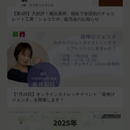
があり、又は現在受けている場合
易の実現のために必要または適切であると判断した
未成年者、成年被後見人、被保佐人又は被補助
場合、お客様情報の全部または一部を公開すること
【第4回】大好評！横浜発祥、福祉で全国初のチョコ
人のいずれかであって、法定代理人、後見人､保
レート工房「ショコラボ」販売会のお知らせ
があります。
佐人又は補助人の同意等を得ていなかった場合
当社は、当社の利用規約の執行、当社の運営または
会員登録の申請に虚偽の事項が含まれている場
お客様の保護のために、開示が合理的に必要である
合
と判断する場合、お客様情報の全部または一部を開
過去に当社との契約に違反した者またはその関
示することがあります。
係者であると当社が判断した場合
売却または合併
反社会的勢力等（暴力団、暴力団員、右翼団
組織再編、合併または譲渡に際し、当社が取得した
体、反社会的勢力、その他これに準ずるものを
個人情報の全部または一部を関係者に移転すること
意味します。以下同じ。）であるまたは資金提
があります。
供その他を通じて反社会的勢力等の維持、運営
委託先等の管理
当社は、業務を委託するため委託先にお客様情報を
もしくは経営に協力もしくは関与する等反社会
【7月28日】オンラインストレッチイベント「昼伸び
提供または開示する場合、当該委託先に対し、適切
的勢力等との何らかの交流もしくは関係を行っ
ジェンヌ」を開催します！
な取扱いおよび保護を行わせ、第三者への開示・提
ていると当社が判断した場合
供および当社の提供目的以外の目的での利用を行わ
その他会員登録が適当でないと当社が判断した
ないよう適切に管理および監督します。
場合
開示・訂正等
第5条（登録内容の変更）