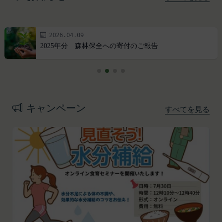
2026.04.09
2025年分 森林保全への寄付のご報告
プライバシーポリシー
利用規約
Amazonギフト券
株式会社GOYOH（以下「当社」といいます。）
株式会社GOYOHが運営するESGポータルサイトサ
Amazon.co.jpで使えるデジタル商品券です。
は、当社が運営する各サービスにおいて、個人情報
ービス（以下「本サービス」といいます。）のご利
会員情報に登録されているメールアドレス宛にギフ
の保護に関する法律、その他関連する法令等を遵守
用規約（以下「本規約」といいます。）を下記の通
ト券番号を贈ります。
キャンペーン
すべてを見る
するとともに、以下の方針に沿ってお客様からお預
り定めます。
有効期限は発行から10年です。
ギフト券を適用する方法:
かりした情報を取り扱い、正確性および機密性の保
本サービスをご利用される方は、ご登録される前に
持に努めます。
本規約を必ずお読みになり、本規約に同意いただく
メールに記載されたギフト券番号をご用意くださ
本文中の用語の定義は、個人情報保護法および関連
必要があります。
い。
第1条（定義）
法令によります。
ギフト券を適用する
に移動します。
本規約において、次の各号に掲げる用語の意義は、
当社が取得する情報および取得方法
ギフト券番号を入力し、
ここに適用
を選択します。
お客様から直接取得する情報
当該各号に定めるところによるものとします。
Amazonギフト券の利用方法に関しましては、Amazon の
当社は、お客様が当社のサービスの登録手続を行う
「本サービス」
カスタマーサポート(0120-999-373 / 24時間対応) までお
場合、以下の情報（以下「お客様情報」といいま
問い合わせください。Amazonギフト券細則については、
当社が提供するESGポータルサイト及び連携により
こちら
をご確認ください。
す。）をご提供いただく場合があります。