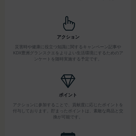
判断した場合
第14条（契約上の地位の譲渡等）
会員は、当社の事前の書面による承諾なくして、本
規約に基づく権利もしくは義務につき、第三者に対
し、譲渡、移転、担保設定、その他の処分をするこ
アクション
とはできません。
災害時や健康に役立つ知識に関するキャンペーン記事や
当社は本サービスにかかる事業を第三者に譲渡した
KDX豊洲グランスクエをよりよい生活環境にするためのア
場合には、当該事業譲渡に伴い本規約に基づく権利
ンケートを随時実施する予定です。
および義務並びに会員の登録事項その他の情報を当
該事業譲渡の譲受人に譲渡することができるものと
し、会員は、かかる譲渡につき本項においてあらか
じめ同意したものとします。なお、本項に定める事
業譲渡には、通常の事業譲渡のみならず、会社分割
ポイント
その他事業が移転するあらゆる場合を含むものとし
アクションに参加することで、貢献度に応じたポイントを
ます。
付与しております。貯まったポイントは、素敵な商品と交
第15条（第三者への委託）
換が可能です。
当社は、本サービスの提供に必要な業務を第三者に
委託することができるものとし、会員はこれを承諾