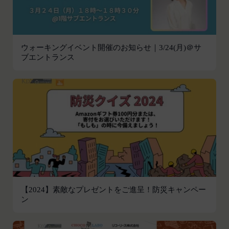
応じて、本ポリシーをお客様の事前の了承を得るこ
員情報を入力する行為
となく変更することがあります。変更後の本ポリシ
本サービスの運営を妨害するおそれのある行為
ーについては、当社が別途定める場合を除いて、当
または本サービスに支障を生じさせるおそれの
社ウェブサイトでの公示後、すぐに効力が発生する
ウォーキングイベント開催のお知らせ｜3/24(月)＠サ
ある行為
ものとします。但し、法令上お客様の同意が必要と
ブエントランス
当社または第三者の財産権、プライバシー権、
なるような内容の変更を行うときは、当社が定める
著作権等の知的財産権、その他の権利または利
方法により、お客様の同意を取得するものとしま
益を侵害する行為
す。
当社または第三者を誹謗、中傷する行為
その他の注意事項
当社もしくは第三者に対して、迷惑、不利益ま
当社が提供するサービスは、当社が管理するサービ
たは損害を与える行為
ス以外のサービスへのリンクを含む場合があり、こ
お客様IDおよびパスワードを不正に使用する行
れら外部サービスにおける内容や利用者情報の保護
為
については、当社は一切責任を負いません。
同業者の再販など、営利目的で商品等を購入す
発効日：2021年9月1日
る行為
【2024】素敵なプレゼントをご進呈！防災キャンペー
その他、当社が不適切と判断する行為
閉じる
ン
会員の行為が本規約に違反すると当社が判断した場
合、当社は、通知または催告をすることなく、当該