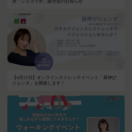
房「ショコラボ」販売会のお知らせ
いて、当社は一切責任を負わないものとします。
お客さまがお使いのブラウザがSSL通信非対応の場
会員のお客様IDおよびパスワードの失念に起因す
合には、このお問い合わせフォームは利用できませ
る損害について、当社は一切の責任を負わないもの
んので、その場合にはお電話でのお問い合わせをお
とします。
願いいたします。
当社は、当社所定の方法により会員のお客様IDお
組織・体制
よびパスワードの一致を確認した場合、当該お客様
当社は、管理担当役員を利用者情報管理責任者と
IDおよびパスワードに基づく会員が、本サービス
し、利用者情報の適正な管理及び継続的な改善を実
を利用したものとみなし、その場合の責任は全て当
施します。
該会員に帰属するものとします。
免責
第7条（会員の退会）
当社は、以下の場合には、何らの責任を負いませ
会員は、当社所定の退会手続の完了により、会員登
ん。
【4月21日】オンラインストレッチイベント「昼伸び
録を抹消することができます。
ジェンヌ」を開催します！
お客様ご本人が本サービスの機能又は別の手段を用
第8条（禁止事項）
いて第三者に利用者情報を明らかにした場合
会員は、本サービスの利用に際して、以下の各号の
お客様が自ら本サービス上に入力した情報等によ
いずれかに該当する行為または該当するおそれのあ
り、個人を識別し得る状態に至った場合
る行為を行ってはならないものとします。
改善
本規約および法令に違反する行為、犯罪に結び
当社は、利用者情報の取扱いに関する運用状況を適
つく行為または公序良俗に反する行為
宜見直し、継続的な改善に努めるものとし、必要に
会員登録または登録内容の変更の際に虚偽の会