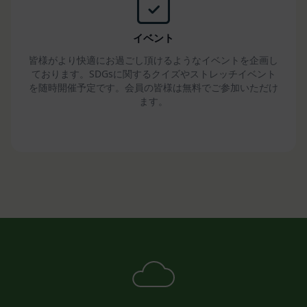
します。ただし、当社は、これにより、会員に対す
る義務を免れることはできないものとします。
第16条（免責事項）
イベント
当社は、利用者の登録内容に従って事務を処理する
皆様がより快適にお過ごし頂けるようなイベントを企画し
ことにより、免責されるものとします。
ております。SDGsに関するクイズやストレッチイベント
当社が相当の安全策を講じたにもかかわらず通信回
を随時開催予定です。会員の皆様は無料でご参加いただけ
線やコンピュータなどに障害が生じ、システムの中
ます。
断・遅滞・中止等による損害、ウェブページが改ざ
んされたことにより会員に生じた損害については、
当社は一切責任を負いません。
当社のウェブページ・サーバ・ドメインなどから送
られるメール・コンテンツに、コンピューター・ウ
ィルスなどの有害なものが含まれていないことを保
証いたしません。
当社は、会員に対し、適宜情報提供やアドバイスを
行うことがありますが、それにより責任を負うもの
ではありません。
当社は、会員が本規約に違反したことによって、会