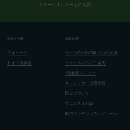
ステークホルダーとの連携
よび一部が無効または執行不能と判断された規定の
残りの部分は、継続して完全に効力を有するものと
します。
第19条（準拠法、合意管轄）
本規約は日本法に基づき解釈されるものとし、本規
SDGS活動
施設情報
約に関し訴訟の必要が生じた場合には、東京地方裁
判所を第一審の専属的合意管轄裁判所といたしま
マイページ
当ビルのESGの取り組み実績
す。
発効日：2021年9月1日
サイト内検索
シャトルバスのご案内
1階食堂メニュー
閉じる
キッチンカー出店情報
防災について
ウェルネスTips
配信コンテンツスケジュール