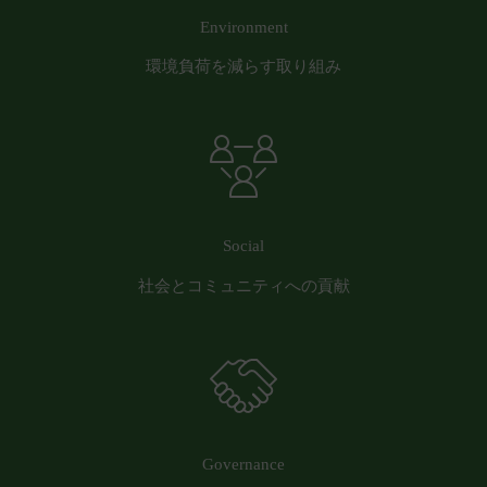
員または第三者に対して生じた損害等については、
Environment
一切責任を負わないものとします。
会員が、本サービスをご利用になることにより、他
環境負荷を減らす取り組み
の会員または第三者に対して損害等を与えた場合に
は、当該会員は自己の責任と費用において解決し、
当社には一切損害等を与えないものとします。
会員は、本サービスを当社が別途定める「
ご利用推
奨環境
」に則り利用するものとします。これらの規
定に従わず利用したことにより生じた損害について
Social
は、一切責任を負わないものとします。
第17条（別途協議）
社会とコミュニティへの貢献
当社および会員は、本サービスの利用に関して本規
約に定めのない事項または本規約の解釈に疑義が生
じた場合には、双方誠意をもって話し合い、これを
解決するものとします。
第18条（分離可能性）
本規約のいずれかの条項またはその一部が、消費者
契約法その他の法令等により無効または執行不能と
Governance
判断された場合であっても、本規約の残りの規定お