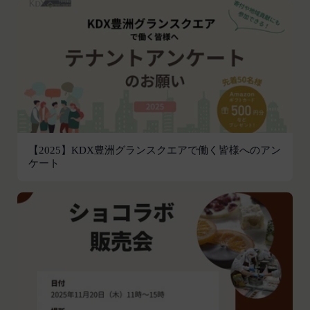
組織、個人に提供することがあります。
前各号に付随する各種サービス
第三者サービス提供者との共有
当社は、前項各号に定めるサービスの内容を変更す
支払処理、データ分析、メール送信、ホスティング
ることができるものとします。
第4条（会員登録）
サービス、カスタマーサービスなどを当社の代理で
会員登録手続きは、本サービスの会員登録ページか
行うサービスを提供する第三者、または、当社のマ
ら当社の指定する方法に従い、会員登録を希望する
ーケティングのサポートを行う第三者に対して、お
本人が行うものとします。当社に対して会員登録の
客様情報を提供することがあります。
申し込みが行われた場合には、登録手続きにおいて
外部サービスとの連携のための共有
氏名等を入力された本人が当該申し込みを行ったも
当社は、Facebook、Googleアカウント、Twitter
【2025】KDX豊洲グランスクエアで働く皆様へのアン
のとみなします。
ケート
その他の外部サービスとの連携または外部サービス
当社は、会員登録を申請した者が以下の各号のいず
を利用した認証にあたり、当該外部サービス運営会
れかの事由に該当する場合は、登録を拒否すること
社にお客様情報を提供することがあります。
があります。
法律上の理由
当社に提供された登録情報の全部又は一部につ
お客様の居住国内外において、法律、規則、法的手
き虚偽、誤記又は記載漏れがあった場合
段または公的もしくは政府機関からの要求により、
当該登録希望者が、本サービス又は当社が提供
当社がお客様情報の全部または一部を開示すること
するその他のサービスの利用に際して、過去に
が必要になる場合があります。
アカウント削除等の利用停止措置を受けたこと
当社は、国家安全保障、法の執行またはその他の交