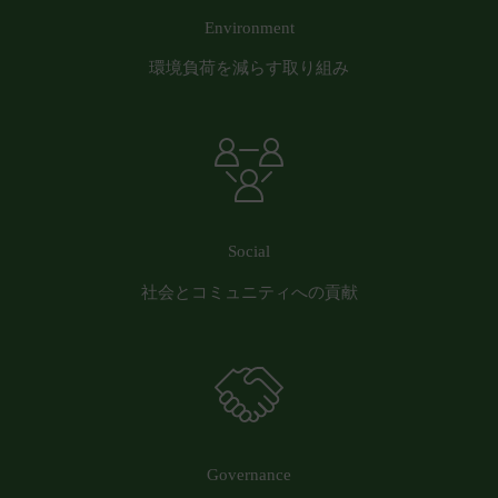
員または第三者に対して生じた損害等については、
Environment
一切責任を負わないものとします。
会員が、本サービスをご利用になることにより、他
環境負荷を減らす取り組み
の会員または第三者に対して損害等を与えた場合に
は、当該会員は自己の責任と費用において解決し、
当社には一切損害等を与えないものとします。
会員は、本サービスを当社が別途定める「
ご利用推
奨環境
」に則り利用するものとします。これらの規
定に従わず利用したことにより生じた損害について
Social
は、一切責任を負わないものとします。
第17条（別途協議）
社会とコミュニティへの貢献
当社および会員は、本サービスの利用に関して本規
約に定めのない事項または本規約の解釈に疑義が生
じた場合には、双方誠意をもって話し合い、これを
解決するものとします。
第18条（分離可能性）
本規約のいずれかの条項またはその一部が、消費者
契約法その他の法令等により無効または執行不能と
Governance
判断された場合であっても、本規約の残りの規定お