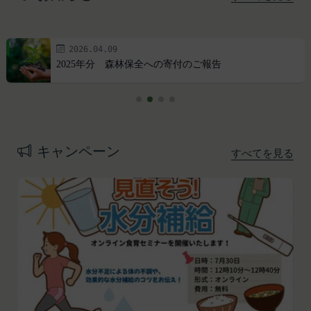
2026.04.09
2025年分 森林保全への寄付のご報告
プライバシーポリシー
利用規約
Amazonギフト券
株式会社GOYOH（以下「当社」といいます。）
株式会社GOYOHが運営するESGポータルサイトサ
Amazon.co.jpで使えるデジタル商品券です。
は、当社が運営する各サービスにおいて、個人情報
ービス（以下「本サービス」といいます。）のご利
会員情報に登録されているメールアドレス宛にギフ
の保護に関する法律、その他関連する法令等を遵守
用規約（以下「本規約」といいます。）を下記の通
ト券番号を贈ります。
キャンペーン
すべてを見る
するとともに、以下の方針に沿ってお客様からお預
り定めます。
有効期限は発行から10年です。
ギフト券を適用する方法:
かりした情報を取り扱い、正確性および機密性の保
本サービスをご利用される方は、ご登録される前に
持に努めます。
本規約を必ずお読みになり、本規約に同意いただく
メールに記載されたギフト券番号をご用意くださ
本文中の用語の定義は、個人情報保護法および関連
必要があります。
い。
第1条（定義）
法令によります。
ギフト券を適用する
に移動します。
本規約において、次の各号に掲げる用語の意義は、
当社が取得する情報および取得方法
ギフト券番号を入力し、
ここに適用
を選択します。
お客様から直接取得する情報
当該各号に定めるところによるものとします。
Amazonギフト券の利用方法に関しましては、Amazon の
当社は、お客様が当社のサービスの登録手続を行う
「本サービス」
カスタマーサポート(0120-999-373 / 24時間対応) までお
場合、以下の情報（以下「お客様情報」といいま
問い合わせください。Amazonギフト券細則については、
当社が提供するESGポータルサイト及び連携により
こちら
をご確認ください。
す。）をご提供いただく場合があります。