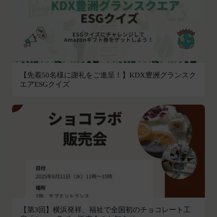
お客様がご自身の個人情報の内容を確認、訂正また
会員は、登録情報の内容の全部または一部に関して
は利用停止を希望される場合には、個人情報保護法
変更が生じた場合、直ちに当社所定の方法により登
その他の法令により当社が義務を負う範囲におい
録内容を変更する手続きを行うものとします。
て、速やかに対応させていただきます。
会員が前項に定める変更手続きを行わなかった場合
なお、かかる場合には、本人確認をさせていただく
には、既に登録済みの情報に基づく処理を適正・有
場合があります。
効なものとすることをあらかじめ承諾します。
【先着50名様に謝礼をご進呈！】KDX豊洲グランスク
お問い合わせ
会員が本条第１項に定める変更手続きを行わなかっ
エアESGクイズ
開示等のご希望、ご意見、ご質問、苦情のお申し出
たことにより生じた損害について、当社は一切責任
その他個人情報の取り扱いに関するお問い合わせ
を負いません。
は、下記の窓口までお願いいたします。
第6条（IDおよびパスワードの管理）
メールによるお問い合わせ
会員は、会員登録等の際に会員本人が設定し、承
営業時間内に順次回答いたします。
認・登録されたお客様IDおよびパスワードの利
お問い合わせ内容によっては回答にお時間をいただ
用、管理について一切の責任を負うものとします。
く場合や、ご返答できない場合がございます。あら
会員は、お客様IDおよびパスワードの第三者への
かじめご了承いただきますようお願い致します。
譲渡、承継、名義変更、貸与、開示又は漏洩しては
「@goyoh.jp」を含むメールアドレスから受信でき
ならないものとします。
るよう、あらかじめご設定ください。
会員のお客様IDおよびパスワードの使用上の過失
メールによるお問い合わせについて、お客さまの個
または第三者による不正使用等に起因する損害につ
【第3回】横浜発祥、福祉で全国初のチョコレート工
人情報保護のため、SSL通信を使用しております。