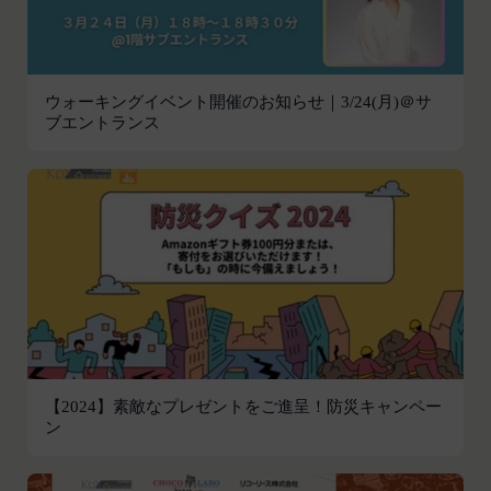
応じて、本ポリシーをお客様の事前の了承を得るこ
員情報を入力する行為
となく変更することがあります。変更後の本ポリシ
本サービスの運営を妨害するおそれのある行為
ーについては、当社が別途定める場合を除いて、当
または本サービスに支障を生じさせるおそれの
社ウェブサイトでの公示後、すぐに効力が発生する
ウォーキングイベント開催のお知らせ｜3/24(月)＠サ
ある行為
ものとします。但し、法令上お客様の同意が必要と
ブエントランス
当社または第三者の財産権、プライバシー権、
なるような内容の変更を行うときは、当社が定める
著作権等の知的財産権、その他の権利または利
方法により、お客様の同意を取得するものとしま
益を侵害する行為
す。
当社または第三者を誹謗、中傷する行為
その他の注意事項
当社もしくは第三者に対して、迷惑、不利益ま
当社が提供するサービスは、当社が管理するサービ
たは損害を与える行為
ス以外のサービスへのリンクを含む場合があり、こ
お客様IDおよびパスワードを不正に使用する行
れら外部サービスにおける内容や利用者情報の保護
為
については、当社は一切責任を負いません。
同業者の再販など、営利目的で商品等を購入す
発効日：2021年9月1日
る行為
【2024】素敵なプレゼントをご進呈！防災キャンペー
その他、当社が不適切と判断する行為
閉じる
ン
会員の行為が本規約に違反すると当社が判断した場
合、当社は、通知または催告をすることなく、当該