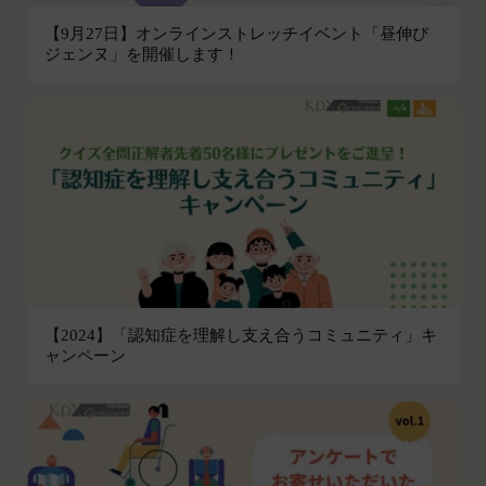
他掲載内容の全部または一部を権利者の許可なく使
【9月27日】オンラインストレッチイベント「昼伸び
用（複製、改変、転用、転送、配布、掲示、販売、
ジェンヌ」を開催します！
出版など）する行為は固く禁止します。
会員は、前2項の規定に違反して第三者との間で問
題が生じた場合、自己の責任と費用においてかかる
問題を解決するとともに当社に何等の損害、損失ま
たは不利益等を与えないものとします。
第10条（会員が提供する提供物に関する知的財産権
等）
当社所定の方法により会員が提供する商品レビュ
ー、画像データその他一切の提供物（以下、これら
をまとめて「提供物」といいます。）に関する知的
財産権等の権利は、従前どおり会員が保持するもの
【2024】「認知症を理解し支え合うコミュニティ」キ
ャンペーン
とし、当社がかかる権利を取得することはありませ
ん。
前項にかかわらず、会員は当社に対し、提供物に関
し、無償、地域無限定、非独占的、サブライセンス
可能かつ譲渡可能な使用、複製、配布、派生著作物