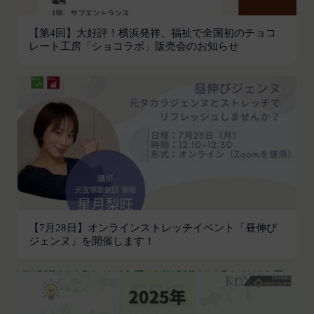
があり、又は現在受けている場合
易の実現のために必要または適切であると判断した
未成年者、成年被後見人、被保佐人又は被補助
場合、お客様情報の全部または一部を公開すること
【第4回】大好評！横浜発祥、福祉で全国初のチョコ
人のいずれかであって、法定代理人、後見人､保
レート工房「ショコラボ」販売会のお知らせ
があります。
佐人又は補助人の同意等を得ていなかった場合
当社は、当社の利用規約の執行、当社の運営または
会員登録の申請に虚偽の事項が含まれている場
お客様の保護のために、開示が合理的に必要である
合
と判断する場合、お客様情報の全部または一部を開
過去に当社との契約に違反した者またはその関
示することがあります。
係者であると当社が判断した場合
売却または合併
反社会的勢力等（暴力団、暴力団員、右翼団
組織再編、合併または譲渡に際し、当社が取得した
体、反社会的勢力、その他これに準ずるものを
個人情報の全部または一部を関係者に移転すること
意味します。以下同じ。）であるまたは資金提
があります。
供その他を通じて反社会的勢力等の維持、運営
委託先等の管理
当社は、業務を委託するため委託先にお客様情報を
もしくは経営に協力もしくは関与する等反社会
【7月28日】オンラインストレッチイベント「昼伸び
提供または開示する場合、当該委託先に対し、適切
的勢力等との何らかの交流もしくは関係を行っ
ジェンヌ」を開催します！
な取扱いおよび保護を行わせ、第三者への開示・提
ていると当社が判断した場合
供および当社の提供目的以外の目的での利用を行わ
その他会員登録が適当でないと当社が判断した
ないよう適切に管理および監督します。
場合
開示・訂正等
第5条（登録内容の変更）