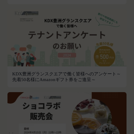
続きを行った場合は、当該変更時とします。）に届
け出た連絡先に対して通知を行えば足りるものと
し、当該通知は通常到達すべき時に会員に到達した
ものとみなします。
当社は、本条第１項の通知を当社ウェブサイト上に
おける掲示の方法によって行う場合、当該通知が当
社ウェブサイト上に掲示され、会員が当社ウェブサ
イトにアクセスすることによって当該通知を閲覧す
ることが可能となったときをもって会員への通知が
完了したものとみなします。
KDX豊洲グランスクエアで働く皆様へのアンケート～
第12条（取得情報の取り扱い）
先着50名様にAmazonギフト券をご進呈～
当社は、会員が本サービスの登録その他一切の利用
の過程において、当社が取得した情報の取り扱い
は、プライバシーポリシーの定めによるものとし、
会員は、プライバシーポリシーの定めに従い、当社
が会員から取得した情報を取り扱うことについて、
承諾したものとします。
当社は取得した会員情報を下記の目的に利用するこ