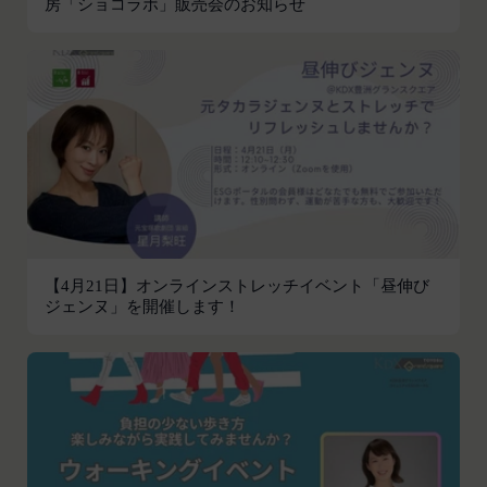
房「ショコラボ」販売会のお知らせ
いて、当社は一切責任を負わないものとします。
お客さまがお使いのブラウザがSSL通信非対応の場
会員のお客様IDおよびパスワードの失念に起因す
合には、このお問い合わせフォームは利用できませ
る損害について、当社は一切の責任を負わないもの
んので、その場合にはお電話でのお問い合わせをお
とします。
願いいたします。
当社は、当社所定の方法により会員のお客様IDお
組織・体制
よびパスワードの一致を確認した場合、当該お客様
当社は、管理担当役員を利用者情報管理責任者と
IDおよびパスワードに基づく会員が、本サービス
し、利用者情報の適正な管理及び継続的な改善を実
を利用したものとみなし、その場合の責任は全て当
施します。
該会員に帰属するものとします。
免責
第7条（会員の退会）
当社は、以下の場合には、何らの責任を負いませ
会員は、当社所定の退会手続の完了により、会員登
ん。
【4月21日】オンラインストレッチイベント「昼伸び
録を抹消することができます。
ジェンヌ」を開催します！
お客様ご本人が本サービスの機能又は別の手段を用
第8条（禁止事項）
いて第三者に利用者情報を明らかにした場合
会員は、本サービスの利用に際して、以下の各号の
お客様が自ら本サービス上に入力した情報等によ
いずれかに該当する行為または該当するおそれのあ
り、個人を識別し得る状態に至った場合
る行為を行ってはならないものとします。
改善
本規約および法令に違反する行為、犯罪に結び
当社は、利用者情報の取扱いに関する運用状況を適
つく行為または公序良俗に反する行為
宜見直し、継続的な改善に努めるものとし、必要に
会員登録または登録内容の変更の際に虚偽の会