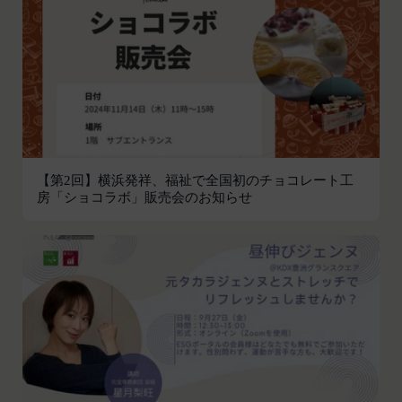
会員の登録の抹消、当社が提供する一切のサービス
の利用禁止、停止、本サービス上に公開した提供物
（本規約第10条3項で定義します。）の削除その他
の必要な措置を講じることができるものとします。
当社が前項に定める措置を講じた場合において、当
社は、会員に対し、当該措置を講じた理由を開示す
る義務及び当該措置により会員に生じた損害を賠償
する義務並びにその他一切の義務を負わないものと
【第2回】横浜発祥、福祉で全国初のチョコレート工
します。
房「ショコラボ」販売会のお知らせ
第9条（当社が提供するコンテンツに関する知的財
産権等）
本サービスを通じて会員に提供する文章、イラス
ト、デザイン、写真、画像、ロゴ、アイコン、映
像、プログラム等（以下「コンテンツ」といいま
す。）の著作権、商標権およびその他の知的財産権
は全て当社または当社にコンテンツの使用を許諾す
る者に帰属するものであり、会員はこれらの権利を
侵害する行為を行わないものとします。
目的の如何を問わず、本サービスのコンテンツその