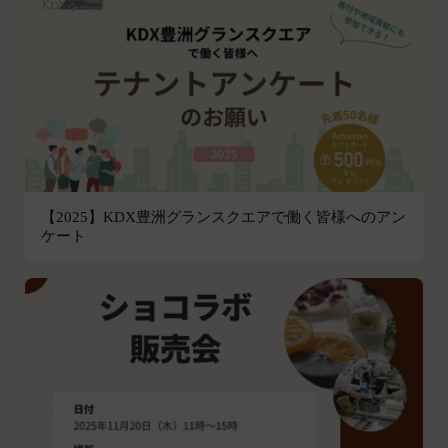
組織、個人に提供することがあります。
前各号に付随する各種サービス
第三者サービス提供者との共有
当社は、前項各号に定めるサービスの内容を変更す
支払処理、データ分析、メール送信、ホスティング
ることができるものとします。
第4条（会員登録）
サービス、カスタマーサービスなどを当社の代理で
会員登録手続きは、本サービスの会員登録ページか
行うサービスを提供する第三者、または、当社のマ
ら当社の指定する方法に従い、会員登録を希望する
ーケティングのサポートを行う第三者に対して、お
本人が行うものとします。当社に対して会員登録の
客様情報を提供することがあります。
申し込みが行われた場合には、登録手続きにおいて
外部サービスとの連携のための共有
氏名等を入力された本人が当該申し込みを行ったも
当社は、Facebook、Googleアカウント、Twitter
【2025】KDX豊洲グランスクエアで働く皆様へのアン
のとみなします。
ケート
その他の外部サービスとの連携または外部サービス
当社は、会員登録を申請した者が以下の各号のいず
を利用した認証にあたり、当該外部サービス運営会
れかの事由に該当する場合は、登録を拒否すること
社にお客様情報を提供することがあります。
があります。
法律上の理由
当社に提供された登録情報の全部又は一部につ
お客様の居住国内外において、法律、規則、法的手
き虚偽、誤記又は記載漏れがあった場合
段または公的もしくは政府機関からの要求により、
当該登録希望者が、本サービス又は当社が提供
当社がお客様情報の全部または一部を開示すること
するその他のサービスの利用に際して、過去に
が必要になる場合があります。
アカウント削除等の利用停止措置を受けたこと
当社は、国家安全保障、法の執行またはその他の交