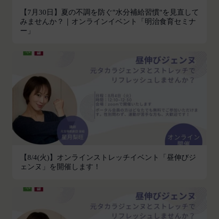
利用できるすべてのサービスをいいます。
氏名、生年月日、性別、職業等プロフィールに関す
【7月30日】夏の不調を防ぐ"水分補給習慣"を見直して
「契約者」
閉じる
みませんか？｜オンラインイベント「明治食育セミナ
る情報
本利用規約に基づく利用契約を当社と締結している
ー」
メールアドレス、電話番号、住所等連絡先に関する
方をいいます。
情報
「利用者」
アカウントへのアクセス者の本人確認に必要なパス
本利用規約に基づき、契約者が本サービスの利用を
ワード等のその他の情報
認めた特定の法人、団体、個人の第三者をいいま
入力フォームその他当社が定める方法を通じてお客
す。なお、利用者は契約者の事業のために本サービ
様が入力または送信する情報
スを利用されているものとみなします。
当社が各サービスにおいて取得すると定めた情報
「会員」
端末情報
本規約の内容の全てを承認いただいた上、本サービ
お客様が、端末または携帯端末上で当社のサービス
ス所定の手続きに従い会員登録を申請し、当社がこ
を利用する場合、当社は、端末識別子およびIPアド
れを承認した特定の法人、団体、個人をいいます。
レスを取得する場合があります。また、当社は、お
【8/4(火)】オンラインストレッチイベント「昼伸びジ
「登録希望者」
客様が端末に関連付けた名前、端末の種類、電話番
ェンヌ」を開催します！
本サービスの利用を希望する法人、団体、個人をい
号、国、およびユーザー名、もしくはメールアドレ
います。
スなど、お客様が提供することを選択したその他の
「会員登録」
あらゆる情報を取得する場合があります。
第4条に規定する方法に従って、登録希望者が行う
位置情報