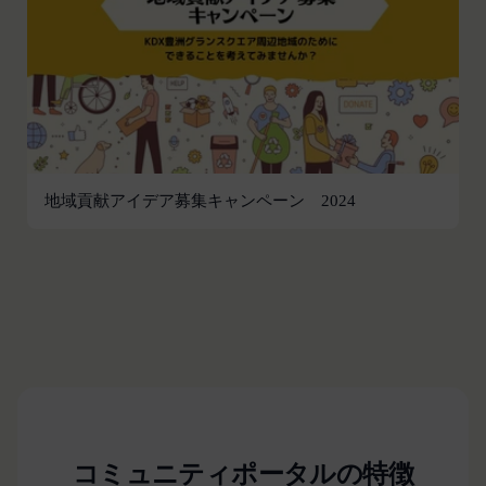
違反する行為に対する対応
第13条（サービスの変更・廃止）
当社は、本サービスの運営管理にあたって、以下各
号のいずれかの場合には、会員へ事前の通知、承諾
なく、本サービスを変更・停止または中止できるも
のとします。また、サービスが中止、変更等された
ことにより利用者が被った損害について、当社は責
任を負わないものとします。
地域貢献アイデア募集キャンペーン 2024
本サービス設備等のコンピュータシステム(以下
「システム」といいます)のトラブル等で緊急な保
守点検が必要になった場合
火災、停電、天災その他不可抗力によりシステムの
運用が困難になった場合
人為的災害（戦争､暴動､騒乱､労働争議等）により
システムの運用が困難になった場合
第三者による妨害行為等により、システムの運用が
困難になった場合
コミュニティポータルの特徴
その他、やむを得ずシステムの停止が必要と当社が