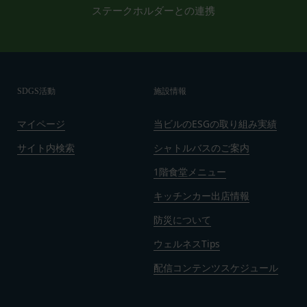
ステークホルダーとの連携
よび一部が無効または執行不能と判断された規定の
残りの部分は、継続して完全に効力を有するものと
します。
第19条（準拠法、合意管轄）
本規約は日本法に基づき解釈されるものとし、本規
SDGS活動
施設情報
約に関し訴訟の必要が生じた場合には、東京地方裁
判所を第一審の専属的合意管轄裁判所といたしま
マイページ
当ビルのESGの取り組み実績
す。
発効日：2021年9月1日
サイト内検索
シャトルバスのご案内
1階食堂メニュー
閉じる
キッチンカー出店情報
防災について
ウェルネスTips
配信コンテンツスケジュール