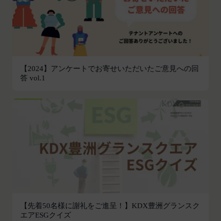
の作成、表示および実行（以下「使用等」といいま
す。）に関する権利を付与するものとします。
会員は、提供物について、自らが使用等についての
適法な権利を有していることおよび提供物が第三者
の権利を侵害していないことについて保証するもの
とします。
【2024】アンケートでお寄せいただいたご意見への回
答 vol.1
会員は、当社および当社から提供物の権利を承継し
または使用許諾を受けた第三者に対して、著作者人
格権を行使しないことをあらかじめ承諾するものと
します。
第11条（通知・連絡）
当社は、本サービスの利用に関して、書面の送付、
電子メールの送信、当社ウェブサイト上における掲
示その他当社が適当と認める方法により会員に通知
を行うことができるものとし、会員はこれに同意す
るものとします。
当社は、前項に定める通知を書面の送付、電子メー
【先着50名様に謝礼をご進呈！】KDX豊洲グランスク
ルの送信によって行う場合、会員が申込時（変更手
エアESGクイズ