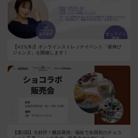
本サービスの利用登録をいいます。
お客様が、端末または携帯端末上で当社のサービス
「登録情報」
を利用し、そこで位置情報を提供することを認めた
登録希望者及び利用者が会員登録時に登録した当社
場合、当社は、お客様の位置情報を取得することが
が定める情報、本サービス利用中に当社が必要と判
あります。通常はお客様のブラウザや端末の設定に
断して登録を求めた情報及びこれらの情報について
より無効にすることができますが、無効にした場合
利用者自身が追加、変更を行った場合の当該情報を
には当社のサービスの一部が利用できなくなくなる
【4/23(木)】オンラインストレッチイベント「昼伸び
いいます。
ことがあります。
ジェンヌ」を開催します！
「アカウント」
お客様のアクションに関する情報
お客様が、当社のサービスを利用する際、直接当社
各会員が保有する、本サービスの利用に関する権利
に提供した情報および当社のサービスを提供してい
の総体をいいます。
る第三者サービス提供者を通じて提供した情報を、
「パスワード」
当社は取得・保管することがあります。お客様のサ
登録情報と組み合わせて、会員とその他の者とを識
ービスご利用状況、他の利用者との交流に関する情
別するために用いられる符号をいいます。
報も取得することがあります。
「提携パートナー」
外部サービスとの連携により取得する情報
当社との間で締結する契約に基づき、本サービスと
外部サービスでお客様が利用するIDおよびその他
提携するサービス（以下「提携サービス」といいま
外部サービスのプライバシー設定によりお客様が提
す。）を提供し、又はその運営を行う者をいいま
携先に開示を認めた情報を取得することがありま
【第5回】大好評！横浜発祥、福祉で全国初のチョコ
す。