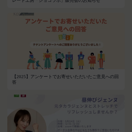
レート工房「ショコラボ」販売会のお知らせ
す。
第2条（総則・適用範囲）
取得した個人情報等の利用目的
本規約は、会員と当社間において本サービスの利用
当社は、お客様からご提供いただいたお客様情報
に関し適用され、登録手続き完了後の本サービスの
を、当社各サービスの利用規約において定める利用
提供条件及び当社と会員との権利義務関係を定める
目的の範囲内で利用します。
ものです。
Cookie（クッキー）について
当社が、当社ウェブサイト上に本サービスに関する
当社は、お客様にとってより使いやすく、より価値
個別規定や追加規定を掲載する場合、又は第11条
ある情報を提供するためにCookie(以下「クッキ
に定める方法により本サービスに関するルール等を
ー」といいます。これに類似の技術を含みます。)
発信する場合、それらは本規約の一部を構成するも
を使用することがあります。
のとし、個別規定、追加規定又はルール等が本規約
クッキーは、ウェブサイトを利用されたときにご利
と抵触する場合には、当該個別規定、追加規定又は
【2025】アンケートでお寄せいただいたご意見への回
用のパソコンや携帯端末に一時的にデータを保存さ
答
ルール等が優先されるものとします。
せるもので、これを利用することにより当社のサー
当社は、本規約を変更する必要が生じた場合には、
バに、当社サイト内におけるお客様の行動履歴(ア
会員の明示の承諾を得ることなく、本規約を変更す
クセスしたURL、コンテンツ、参照順序等)や、年
ることができるものとします。
齢や性別、職業、居住地域、位置情報等個人が特定
前項による本規約の変更をするときは、その効力発
できない属性情報(それらの組み合わせによっても
生日を定め、かつ、本規約を変更する旨及び変更後
個人が特定できないもの)を取得することがありま
の本規約の内容並びにその効力発生日を、会員に対
す。