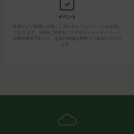
します。ただし、当社は、これにより、会員に対す
る義務を免れることはできないものとします。
第16条（免責事項）
イベント
当社は、利用者の登録内容に従って事務を処理する
皆様がより快適にお過ごし頂けるようなイベントを企画し
ことにより、免責されるものとします。
ております。SDGsに関するクイズやストレッチイベント
当社が相当の安全策を講じたにもかかわらず通信回
を随時開催予定です。会員の皆様は無料でご参加いただけ
線やコンピュータなどに障害が生じ、システムの中
ます。
断・遅滞・中止等による損害、ウェブページが改ざ
んされたことにより会員に生じた損害については、
当社は一切責任を負いません。
当社のウェブページ・サーバ・ドメインなどから送
られるメール・コンテンツに、コンピューター・ウ
ィルスなどの有害なものが含まれていないことを保
証いたしません。
当社は、会員に対し、適宜情報提供やアドバイスを
行うことがありますが、それにより責任を負うもの
ではありません。
当社は、会員が本規約に違反したことによって、会