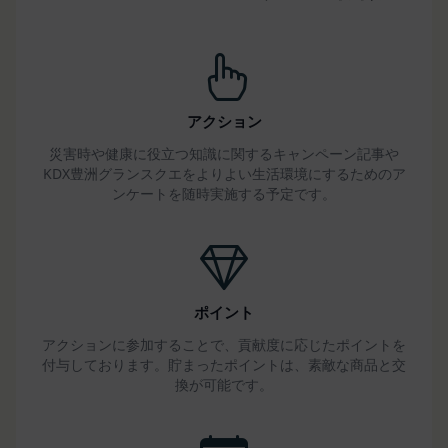
判断した場合
第14条（契約上の地位の譲渡等）
会員は、当社の事前の書面による承諾なくして、本
規約に基づく権利もしくは義務につき、第三者に対
し、譲渡、移転、担保設定、その他の処分をするこ
アクション
とはできません。
災害時や健康に役立つ知識に関するキャンペーン記事や
当社は本サービスにかかる事業を第三者に譲渡した
KDX豊洲グランスクエをよりよい生活環境にするためのア
場合には、当該事業譲渡に伴い本規約に基づく権利
ンケートを随時実施する予定です。
および義務並びに会員の登録事項その他の情報を当
該事業譲渡の譲受人に譲渡することができるものと
し、会員は、かかる譲渡につき本項においてあらか
じめ同意したものとします。なお、本項に定める事
業譲渡には、通常の事業譲渡のみならず、会社分割
ポイント
その他事業が移転するあらゆる場合を含むものとし
アクションに参加することで、貢献度に応じたポイントを
ます。
付与しております。貯まったポイントは、素敵な商品と交
第15条（第三者への委託）
換が可能です。
当社は、本サービスの提供に必要な業務を第三者に
委託することができるものとし、会員はこれを承諾