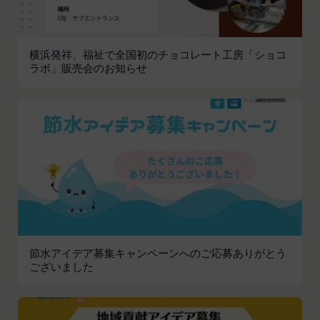
とがあります。
本サービスへのログイン時における本人確認
メールマガジンおよび広告等の情報配信並びに
横浜発祥、福祉で全国初のチョコレート工房「ショコ
その成果確認
ラボ」販売会のお知らせ
利用上の注意およびその他当社から会員に対す
る連絡事項等の通知
当社の商品、サービス、ウェブサイト、コンテ
ンツおよび広告の開発、提供、メンテナンスお
よび向上
個人を識別できない形式に加工した上での統計
データの作成
お客さまアンケートの実施
ポイント加算およびポイント交換
マーケティング調査、統計、分析
節水アイデア募集キャンペーンへのご応募ありがとう
システムメンテナンス、不具合への対応
ございました
技術サポートの提供、会員からの問い合わせ対
応
本規約その他当社が会員との間で定める規約に