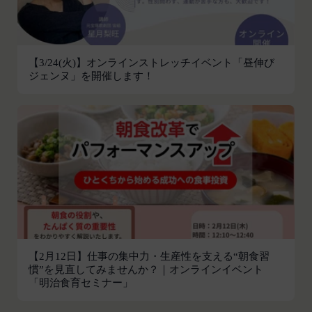
し、本規約変更の効力発生日前に、第11条に定め
お客様がご自身に関する情報の取得を望まれない場
る方法により通知するものとします。ただし、文言
合は、ブラウザや携帯端末の設定により、クッキー
の修正等、会員に不利益を与えるものではない軽微
の受け取りを拒否することも可能です。なお、クッ
な変更の場合には、当該通知を省略することができ
【3/24(火)】オンラインストレッチイベント「昼伸び
キーの受け取りを拒否された場合、当社のサービス
ジェンヌ」を開催します！
ます。
の一部がご利用できなくなることがあります。
本規約変更の効力発生日後に本サービスの利用を行
適正管理
当社は、お客様情報への不正なアクセスや漏洩等を
った場合、会員は本規約の変更に同意したものとみ
防ぐため、セキュリティーの維持に努めます。ま
なします。
た、当社は、当社の通常の事業運営に照らして当社
当社が提供する本サービス以外のサービス又は提携
が不要と判断した場合、お客様から取得したお客様
パートナーが提供するサービスについては、各サー
情報を安全かつ合理的な方法で消去します。
ビスに定められる利用規約等に従ってご利用くださ
第三者への提供等
い。
当社は、以下の場合、お客様情報を第三者と共有す
本契約において使用される以下の各用語は各々以下
ることがあります。（以下、当社がお客様情報を提
に定める意味を有します。
供した相手方を「提供先」といいます。）
第3条（提供されるサービス）
【2月12日】仕事の集中力・生産性を支える“朝食習
お客様の同意を得た場合
当社が提供する本サービスは、次の各号に掲げるサ
慣”を見直してみませんか？｜オンラインイベント
「明治食育セミナー」
当社は、お客様の同意を得た場合、お客様情報（個
ービスとします。
人情報の場合もあります。）を第三者である会社、
ESGポータルサイトが提供する情報サービス