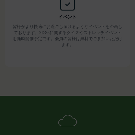
します。ただし、当社は、これにより、会員に対す
る義務を免れることはできないものとします。
第16条（免責事項）
イベント
当社は、利用者の登録内容に従って事務を処理する
皆様がより快適にお過ごし頂けるようなイベントを企画し
ことにより、免責されるものとします。
ております。SDGsに関するクイズやストレッチイベント
当社が相当の安全策を講じたにもかかわらず通信回
を随時開催予定です。会員の皆様は無料でご参加いただけ
線やコンピュータなどに障害が生じ、システムの中
ます。
断・遅滞・中止等による損害、ウェブページが改ざ
んされたことにより会員に生じた損害については、
当社は一切責任を負いません。
当社のウェブページ・サーバ・ドメインなどから送
られるメール・コンテンツに、コンピューター・ウ
ィルスなどの有害なものが含まれていないことを保
証いたしません。
当社は、会員に対し、適宜情報提供やアドバイスを
行うことがありますが、それにより責任を負うもの
ではありません。
当社は、会員が本規約に違反したことによって、会