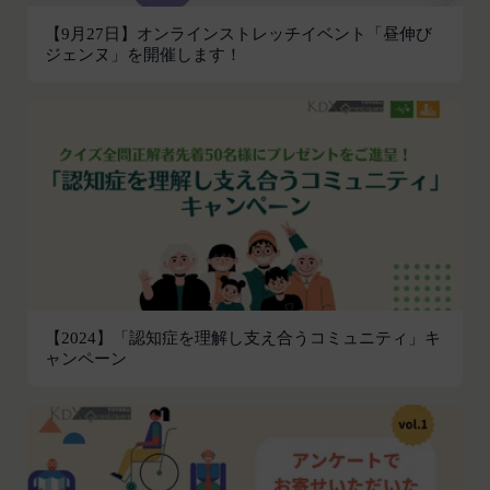
他掲載内容の全部または一部を権利者の許可なく使
【9月27日】オンラインストレッチイベント「昼伸び
用（複製、改変、転用、転送、配布、掲示、販売、
ジェンヌ」を開催します！
出版など）する行為は固く禁止します。
会員は、前2項の規定に違反して第三者との間で問
題が生じた場合、自己の責任と費用においてかかる
問題を解決するとともに当社に何等の損害、損失ま
たは不利益等を与えないものとします。
第10条（会員が提供する提供物に関する知的財産権
等）
当社所定の方法により会員が提供する商品レビュ
ー、画像データその他一切の提供物（以下、これら
をまとめて「提供物」といいます。）に関する知的
財産権等の権利は、従前どおり会員が保持するもの
【2024】「認知症を理解し支え合うコミュニティ」キ
ャンペーン
とし、当社がかかる権利を取得することはありませ
ん。
前項にかかわらず、会員は当社に対し、提供物に関
し、無償、地域無限定、非独占的、サブライセンス
可能かつ譲渡可能な使用、複製、配布、派生著作物