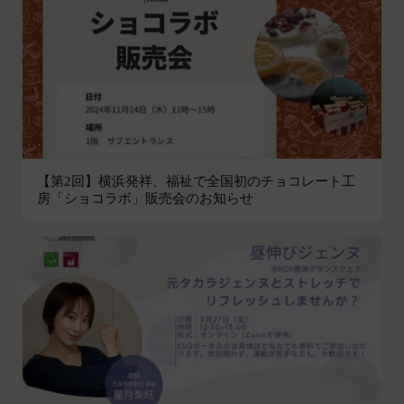
会員の登録の抹消、当社が提供する一切のサービス
の利用禁止、停止、本サービス上に公開した提供物
（本規約第10条3項で定義します。）の削除その他
の必要な措置を講じることができるものとします。
当社が前項に定める措置を講じた場合において、当
社は、会員に対し、当該措置を講じた理由を開示す
る義務及び当該措置により会員に生じた損害を賠償
する義務並びにその他一切の義務を負わないものと
【第2回】横浜発祥、福祉で全国初のチョコレート工
します。
房「ショコラボ」販売会のお知らせ
第9条（当社が提供するコンテンツに関する知的財
産権等）
本サービスを通じて会員に提供する文章、イラス
ト、デザイン、写真、画像、ロゴ、アイコン、映
像、プログラム等（以下「コンテンツ」といいま
す。）の著作権、商標権およびその他の知的財産権
は全て当社または当社にコンテンツの使用を許諾す
る者に帰属するものであり、会員はこれらの権利を
侵害する行為を行わないものとします。
目的の如何を問わず、本サービスのコンテンツその