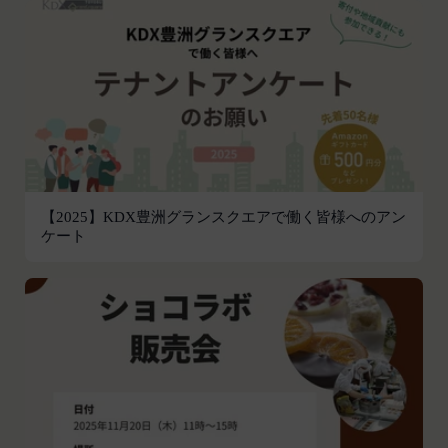
組織、個人に提供することがあります。
前各号に付随する各種サービス
第三者サービス提供者との共有
当社は、前項各号に定めるサービスの内容を変更す
支払処理、データ分析、メール送信、ホスティング
ることができるものとします。
第4条（会員登録）
サービス、カスタマーサービスなどを当社の代理で
会員登録手続きは、本サービスの会員登録ページか
行うサービスを提供する第三者、または、当社のマ
ら当社の指定する方法に従い、会員登録を希望する
ーケティングのサポートを行う第三者に対して、お
本人が行うものとします。当社に対して会員登録の
客様情報を提供することがあります。
申し込みが行われた場合には、登録手続きにおいて
外部サービスとの連携のための共有
氏名等を入力された本人が当該申し込みを行ったも
当社は、Facebook、Googleアカウント、Twitter
【2025】KDX豊洲グランスクエアで働く皆様へのアン
のとみなします。
ケート
その他の外部サービスとの連携または外部サービス
当社は、会員登録を申請した者が以下の各号のいず
を利用した認証にあたり、当該外部サービス運営会
れかの事由に該当する場合は、登録を拒否すること
社にお客様情報を提供することがあります。
があります。
法律上の理由
当社に提供された登録情報の全部又は一部につ
お客様の居住国内外において、法律、規則、法的手
き虚偽、誤記又は記載漏れがあった場合
段または公的もしくは政府機関からの要求により、
当該登録希望者が、本サービス又は当社が提供
当社がお客様情報の全部または一部を開示すること
するその他のサービスの利用に際して、過去に
が必要になる場合があります。
アカウント削除等の利用停止措置を受けたこと
当社は、国家安全保障、法の執行またはその他の交