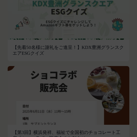
お客様がご自身の個人情報の内容を確認、訂正また
会員は、登録情報の内容の全部または一部に関して
は利用停止を希望される場合には、個人情報保護法
変更が生じた場合、直ちに当社所定の方法により登
その他の法令により当社が義務を負う範囲におい
録内容を変更する手続きを行うものとします。
て、速やかに対応させていただきます。
会員が前項に定める変更手続きを行わなかった場合
なお、かかる場合には、本人確認をさせていただく
には、既に登録済みの情報に基づく処理を適正・有
場合があります。
効なものとすることをあらかじめ承諾します。
【先着50名様に謝礼をご進呈！】KDX豊洲グランスク
お問い合わせ
会員が本条第１項に定める変更手続きを行わなかっ
エアESGクイズ
開示等のご希望、ご意見、ご質問、苦情のお申し出
たことにより生じた損害について、当社は一切責任
その他個人情報の取り扱いに関するお問い合わせ
を負いません。
は、下記の窓口までお願いいたします。
第6条（IDおよびパスワードの管理）
メールによるお問い合わせ
会員は、会員登録等の際に会員本人が設定し、承
営業時間内に順次回答いたします。
認・登録されたお客様IDおよびパスワードの利
お問い合わせ内容によっては回答にお時間をいただ
用、管理について一切の責任を負うものとします。
く場合や、ご返答できない場合がございます。あら
会員は、お客様IDおよびパスワードの第三者への
かじめご了承いただきますようお願い致します。
譲渡、承継、名義変更、貸与、開示又は漏洩しては
「@goyoh.jp」を含むメールアドレスから受信でき
ならないものとします。
るよう、あらかじめご設定ください。
会員のお客様IDおよびパスワードの使用上の過失
メールによるお問い合わせについて、お客さまの個
または第三者による不正使用等に起因する損害につ
【第3回】横浜発祥、福祉で全国初のチョコレート工
人情報保護のため、SSL通信を使用しております。