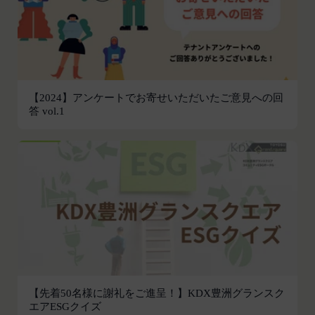
の作成、表示および実行（以下「使用等」といいま
す。）に関する権利を付与するものとします。
会員は、提供物について、自らが使用等についての
適法な権利を有していることおよび提供物が第三者
の権利を侵害していないことについて保証するもの
とします。
【2024】アンケートでお寄せいただいたご意見への回
答 vol.1
会員は、当社および当社から提供物の権利を承継し
または使用許諾を受けた第三者に対して、著作者人
格権を行使しないことをあらかじめ承諾するものと
します。
第11条（通知・連絡）
当社は、本サービスの利用に関して、書面の送付、
電子メールの送信、当社ウェブサイト上における掲
示その他当社が適当と認める方法により会員に通知
を行うことができるものとし、会員はこれに同意す
るものとします。
当社は、前項に定める通知を書面の送付、電子メー
【先着50名様に謝礼をご進呈！】KDX豊洲グランスク
ルの送信によって行う場合、会員が申込時（変更手
エアESGクイズ