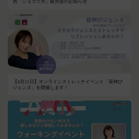
房「ショコラボ」販売会のお知らせ
いて、当社は一切責任を負わないものとします。
お客さまがお使いのブラウザがSSL通信非対応の場
会員のお客様IDおよびパスワードの失念に起因す
合には、このお問い合わせフォームは利用できませ
る損害について、当社は一切の責任を負わないもの
んので、その場合にはお電話でのお問い合わせをお
とします。
願いいたします。
当社は、当社所定の方法により会員のお客様IDお
組織・体制
よびパスワードの一致を確認した場合、当該お客様
当社は、管理担当役員を利用者情報管理責任者と
IDおよびパスワードに基づく会員が、本サービス
し、利用者情報の適正な管理及び継続的な改善を実
を利用したものとみなし、その場合の責任は全て当
施します。
該会員に帰属するものとします。
免責
第7条（会員の退会）
当社は、以下の場合には、何らの責任を負いませ
会員は、当社所定の退会手続の完了により、会員登
ん。
【4月21日】オンラインストレッチイベント「昼伸び
録を抹消することができます。
ジェンヌ」を開催します！
お客様ご本人が本サービスの機能又は別の手段を用
第8条（禁止事項）
いて第三者に利用者情報を明らかにした場合
会員は、本サービスの利用に際して、以下の各号の
お客様が自ら本サービス上に入力した情報等によ
いずれかに該当する行為または該当するおそれのあ
り、個人を識別し得る状態に至った場合
る行為を行ってはならないものとします。
改善
本規約および法令に違反する行為、犯罪に結び
当社は、利用者情報の取扱いに関する運用状況を適
つく行為または公序良俗に反する行為
宜見直し、継続的な改善に努めるものとし、必要に
会員登録または登録内容の変更の際に虚偽の会