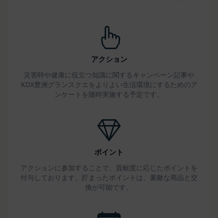
判断した場合
第14条（契約上の地位の譲渡等）
会員は、当社の事前の書面による承諾なくして、本
規約に基づく権利もしくは義務につき、第三者に対
し、譲渡、移転、担保設定、その他の処分をするこ
アクション
とはできません。
災害時や健康に役立つ知識に関するキャンペーン記事や
当社は本サービスにかかる事業を第三者に譲渡した
KDX豊洲グランスクエをよりよい生活環境にするためのア
場合には、当該事業譲渡に伴い本規約に基づく権利
ンケートを随時実施する予定です。
および義務並びに会員の登録事項その他の情報を当
該事業譲渡の譲受人に譲渡することができるものと
し、会員は、かかる譲渡につき本項においてあらか
じめ同意したものとします。なお、本項に定める事
業譲渡には、通常の事業譲渡のみならず、会社分割
ポイント
その他事業が移転するあらゆる場合を含むものとし
アクションに参加することで、貢献度に応じたポイントを
ます。
付与しております。貯まったポイントは、素敵な商品と交
第15条（第三者への委託）
換が可能です。
当社は、本サービスの提供に必要な業務を第三者に
委託することができるものとし、会員はこれを承諾