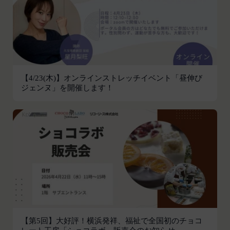
本サービスの利用登録をいいます。
お客様が、端末または携帯端末上で当社のサービス
「登録情報」
を利用し、そこで位置情報を提供することを認めた
登録希望者及び利用者が会員登録時に登録した当社
場合、当社は、お客様の位置情報を取得することが
が定める情報、本サービス利用中に当社が必要と判
あります。通常はお客様のブラウザや端末の設定に
断して登録を求めた情報及びこれらの情報について
より無効にすることができますが、無効にした場合
利用者自身が追加、変更を行った場合の当該情報を
には当社のサービスの一部が利用できなくなくなる
【4/23(木)】オンラインストレッチイベント「昼伸び
いいます。
ことがあります。
ジェンヌ」を開催します！
「アカウント」
お客様のアクションに関する情報
お客様が、当社のサービスを利用する際、直接当社
各会員が保有する、本サービスの利用に関する権利
に提供した情報および当社のサービスを提供してい
の総体をいいます。
る第三者サービス提供者を通じて提供した情報を、
「パスワード」
当社は取得・保管することがあります。お客様のサ
登録情報と組み合わせて、会員とその他の者とを識
ービスご利用状況、他の利用者との交流に関する情
別するために用いられる符号をいいます。
報も取得することがあります。
「提携パートナー」
外部サービスとの連携により取得する情報
当社との間で締結する契約に基づき、本サービスと
外部サービスでお客様が利用するIDおよびその他
提携するサービス（以下「提携サービス」といいま
外部サービスのプライバシー設定によりお客様が提
す。）を提供し、又はその運営を行う者をいいま
携先に開示を認めた情報を取得することがありま
【第5回】大好評！横浜発祥、福祉で全国初のチョコ
す。