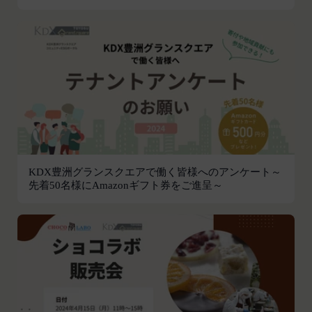
続きを行った場合は、当該変更時とします。）に届
け出た連絡先に対して通知を行えば足りるものと
し、当該通知は通常到達すべき時に会員に到達した
ものとみなします。
当社は、本条第１項の通知を当社ウェブサイト上に
おける掲示の方法によって行う場合、当該通知が当
社ウェブサイト上に掲示され、会員が当社ウェブサ
イトにアクセスすることによって当該通知を閲覧す
ることが可能となったときをもって会員への通知が
完了したものとみなします。
KDX豊洲グランスクエアで働く皆様へのアンケート～
第12条（取得情報の取り扱い）
先着50名様にAmazonギフト券をご進呈～
当社は、会員が本サービスの登録その他一切の利用
の過程において、当社が取得した情報の取り扱い
は、プライバシーポリシーの定めによるものとし、
会員は、プライバシーポリシーの定めに従い、当社
が会員から取得した情報を取り扱うことについて、
承諾したものとします。
当社は取得した会員情報を下記の目的に利用するこ