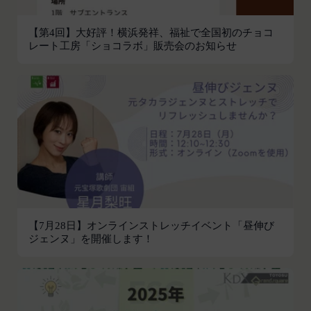
があり、又は現在受けている場合
易の実現のために必要または適切であると判断した
未成年者、成年被後見人、被保佐人又は被補助
場合、お客様情報の全部または一部を公開すること
【第4回】大好評！横浜発祥、福祉で全国初のチョコ
人のいずれかであって、法定代理人、後見人､保
レート工房「ショコラボ」販売会のお知らせ
があります。
佐人又は補助人の同意等を得ていなかった場合
当社は、当社の利用規約の執行、当社の運営または
会員登録の申請に虚偽の事項が含まれている場
お客様の保護のために、開示が合理的に必要である
合
と判断する場合、お客様情報の全部または一部を開
過去に当社との契約に違反した者またはその関
示することがあります。
係者であると当社が判断した場合
売却または合併
反社会的勢力等（暴力団、暴力団員、右翼団
組織再編、合併または譲渡に際し、当社が取得した
体、反社会的勢力、その他これに準ずるものを
個人情報の全部または一部を関係者に移転すること
意味します。以下同じ。）であるまたは資金提
があります。
供その他を通じて反社会的勢力等の維持、運営
委託先等の管理
当社は、業務を委託するため委託先にお客様情報を
もしくは経営に協力もしくは関与する等反社会
【7月28日】オンラインストレッチイベント「昼伸び
提供または開示する場合、当該委託先に対し、適切
的勢力等との何らかの交流もしくは関係を行っ
ジェンヌ」を開催します！
な取扱いおよび保護を行わせ、第三者への開示・提
ていると当社が判断した場合
供および当社の提供目的以外の目的での利用を行わ
その他会員登録が適当でないと当社が判断した
ないよう適切に管理および監督します。
場合
開示・訂正等
第5条（登録内容の変更）