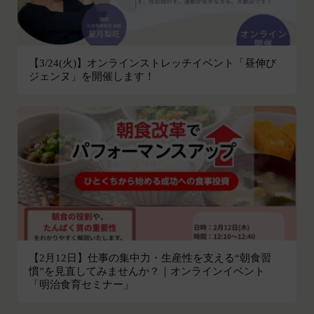
し、本規約変更の効力発生日前に、第11条に定め
お客様がご自身に関する情報の取得を望まれない場
る方法により通知するものとします。ただし、文言
合は、ブラウザや携帯端末の設定により、クッキー
の修正等、会員に不利益を与えるものではない軽微
の受け取りを拒否することも可能です。なお、クッ
な変更の場合には、当該通知を省略することができ
【3/24(火)】オンラインストレッチイベント「昼伸び
キーの受け取りを拒否された場合、当社のサービス
ジェンヌ」を開催します！
ます。
の一部がご利用できなくなることがあります。
本規約変更の効力発生日後に本サービスの利用を行
適正管理
当社は、お客様情報への不正なアクセスや漏洩等を
った場合、会員は本規約の変更に同意したものとみ
防ぐため、セキュリティーの維持に努めます。ま
なします。
た、当社は、当社の通常の事業運営に照らして当社
当社が提供する本サービス以外のサービス又は提携
が不要と判断した場合、お客様から取得したお客様
パートナーが提供するサービスについては、各サー
情報を安全かつ合理的な方法で消去します。
ビスに定められる利用規約等に従ってご利用くださ
第三者への提供等
い。
当社は、以下の場合、お客様情報を第三者と共有す
本契約において使用される以下の各用語は各々以下
ることがあります。（以下、当社がお客様情報を提
に定める意味を有します。
供した相手方を「提供先」といいます。）
第3条（提供されるサービス）
【2月12日】仕事の集中力・生産性を支える“朝食習
お客様の同意を得た場合
当社が提供する本サービスは、次の各号に掲げるサ
慣”を見直してみませんか？｜オンラインイベント
「明治食育セミナー」
当社は、お客様の同意を得た場合、お客様情報（個
ービスとします。
人情報の場合もあります。）を第三者である会社、
ESGポータルサイトが提供する情報サービス