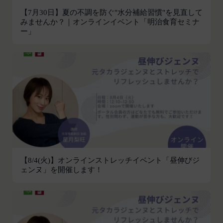
利用できるすべてのサービスをいいます。
氏名、生年月日、性別、職業等プロフィールに関す
【7月30日】夏の不調を防ぐ"水分補給習慣"を見直して
「契約者」
閉じる
みませんか？｜オンラインイベント「明治食育セミナ
る情報
本利用規約に基づく利用契約を当社と締結している
ー」
メールアドレス、電話番号、住所等連絡先に関する
方をいいます。
情報
「利用者」
アカウントへのアクセス者の本人確認に必要なパス
本利用規約に基づき、契約者が本サービスの利用を
ワード等のその他の情報
認めた特定の法人、団体、個人の第三者をいいま
入力フォームその他当社が定める方法を通じてお客
す。なお、利用者は契約者の事業のために本サービ
様が入力または送信する情報
スを利用されているものとみなします。
当社が各サービスにおいて取得すると定めた情報
「会員」
端末情報
本規約の内容の全てを承認いただいた上、本サービ
お客様が、端末または携帯端末上で当社のサービス
ス所定の手続きに従い会員登録を申請し、当社がこ
を利用する場合、当社は、端末識別子およびIPアド
れを承認した特定の法人、団体、個人をいいます。
レスを取得する場合があります。また、当社は、お
【8/4(火)】オンラインストレッチイベント「昼伸びジ
「登録希望者」
客様が端末に関連付けた名前、端末の種類、電話番
ェンヌ」を開催します！
本サービスの利用を希望する法人、団体、個人をい
号、国、およびユーザー名、もしくはメールアドレ
います。
スなど、お客様が提供することを選択したその他の
「会員登録」
あらゆる情報を取得する場合があります。
第4条に規定する方法に従って、登録希望者が行う
位置情報