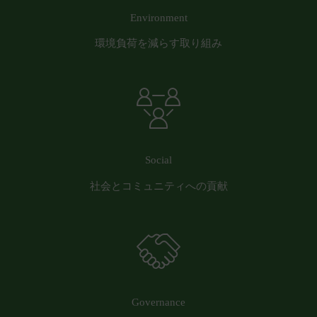
員または第三者に対して生じた損害等については、
Environment
一切責任を負わないものとします。
会員が、本サービスをご利用になることにより、他
環境負荷を減らす取り組み
の会員または第三者に対して損害等を与えた場合に
は、当該会員は自己の責任と費用において解決し、
当社には一切損害等を与えないものとします。
会員は、本サービスを当社が別途定める「
ご利用推
奨環境
」に則り利用するものとします。これらの規
定に従わず利用したことにより生じた損害について
Social
は、一切責任を負わないものとします。
第17条（別途協議）
社会とコミュニティへの貢献
当社および会員は、本サービスの利用に関して本規
約に定めのない事項または本規約の解釈に疑義が生
じた場合には、双方誠意をもって話し合い、これを
解決するものとします。
第18条（分離可能性）
本規約のいずれかの条項またはその一部が、消費者
契約法その他の法令等により無効または執行不能と
Governance
判断された場合であっても、本規約の残りの規定お