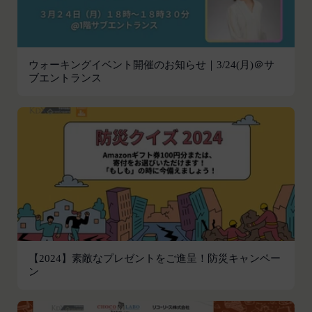
応じて、本ポリシーをお客様の事前の了承を得るこ
員情報を入力する行為
となく変更することがあります。変更後の本ポリシ
本サービスの運営を妨害するおそれのある行為
ーについては、当社が別途定める場合を除いて、当
または本サービスに支障を生じさせるおそれの
社ウェブサイトでの公示後、すぐに効力が発生する
ウォーキングイベント開催のお知らせ｜3/24(月)＠サ
ある行為
ものとします。但し、法令上お客様の同意が必要と
ブエントランス
当社または第三者の財産権、プライバシー権、
なるような内容の変更を行うときは、当社が定める
著作権等の知的財産権、その他の権利または利
方法により、お客様の同意を取得するものとしま
益を侵害する行為
す。
当社または第三者を誹謗、中傷する行為
その他の注意事項
当社もしくは第三者に対して、迷惑、不利益ま
当社が提供するサービスは、当社が管理するサービ
たは損害を与える行為
ス以外のサービスへのリンクを含む場合があり、こ
お客様IDおよびパスワードを不正に使用する行
れら外部サービスにおける内容や利用者情報の保護
為
については、当社は一切責任を負いません。
同業者の再販など、営利目的で商品等を購入す
発効日：2021年9月1日
る行為
【2024】素敵なプレゼントをご進呈！防災キャンペー
その他、当社が不適切と判断する行為
閉じる
ン
会員の行為が本規約に違反すると当社が判断した場
合、当社は、通知または催告をすることなく、当該