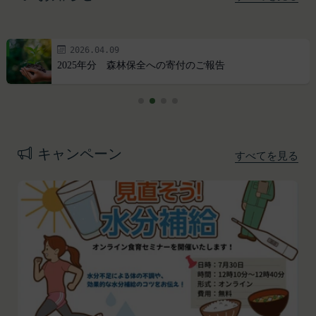
2026.04.09
2025年分 森林保全への寄付のご報告
プライバシーポリシー
利用規約
Amazonギフト券
株式会社GOYOH（以下「当社」といいます。）
株式会社GOYOHが運営するESGポータルサイトサ
Amazon.co.jpで使えるデジタル商品券です。
は、当社が運営する各サービスにおいて、個人情報
ービス（以下「本サービス」といいます。）のご利
会員情報に登録されているメールアドレス宛にギフ
の保護に関する法律、その他関連する法令等を遵守
用規約（以下「本規約」といいます。）を下記の通
ト券番号を贈ります。
キャンペーン
すべてを見る
するとともに、以下の方針に沿ってお客様からお預
り定めます。
有効期限は発行から10年です。
ギフト券を適用する方法:
かりした情報を取り扱い、正確性および機密性の保
本サービスをご利用される方は、ご登録される前に
持に努めます。
本規約を必ずお読みになり、本規約に同意いただく
メールに記載されたギフト券番号をご用意くださ
本文中の用語の定義は、個人情報保護法および関連
必要があります。
い。
第1条（定義）
法令によります。
ギフト券を適用する
に移動します。
本規約において、次の各号に掲げる用語の意義は、
当社が取得する情報および取得方法
ギフト券番号を入力し、
ここに適用
を選択します。
お客様から直接取得する情報
当該各号に定めるところによるものとします。
Amazonギフト券の利用方法に関しましては、Amazon の
当社は、お客様が当社のサービスの登録手続を行う
「本サービス」
カスタマーサポート(0120-999-373 / 24時間対応) までお
場合、以下の情報（以下「お客様情報」といいま
問い合わせください。Amazonギフト券細則については、
当社が提供するESGポータルサイト及び連携により
こちら
をご確認ください。
す。）をご提供いただく場合があります。