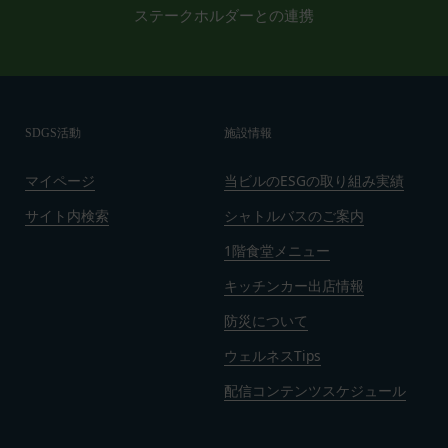
ステークホルダーとの連携
よび一部が無効または執行不能と判断された規定の
残りの部分は、継続して完全に効力を有するものと
します。
第19条（準拠法、合意管轄）
本規約は日本法に基づき解釈されるものとし、本規
SDGS活動
施設情報
約に関し訴訟の必要が生じた場合には、東京地方裁
判所を第一審の専属的合意管轄裁判所といたしま
マイページ
当ビルのESGの取り組み実績
す。
発効日：2021年9月1日
サイト内検索
シャトルバスのご案内
1階食堂メニュー
閉じる
キッチンカー出店情報
防災について
ウェルネスTips
配信コンテンツスケジュール