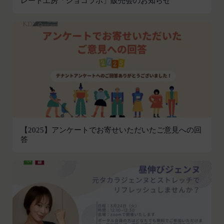
レート工房「ショコラボ」販売会のお知らせ
す。
第2条（総則・適用範囲）
取得した個人情報等の利用目的
本規約は、会員と当社間において本サービスの利用
当社は、お客様からご提供いただいたお客様情報
に関し適用され、登録手続き完了後の本サービスの
を、当社各サービスの利用規約において定める利用
提供条件及び当社と会員との権利義務関係を定める
目的の範囲内で利用します。
ものです。
Cookie（クッキー）について
当社が、当社ウェブサイト上に本サービスに関する
当社は、お客様にとってより使いやすく、より価値
個別規定や追加規定を掲載する場合、又は第11条
ある情報を提供するためにCookie(以下「クッキ
に定める方法により本サービスに関するルール等を
ー」といいます。これに類似の技術を含みます。)
発信する場合、それらは本規約の一部を構成するも
を使用することがあります。
のとし、個別規定、追加規定又はルール等が本規約
クッキーは、ウェブサイトを利用されたときにご利
と抵触する場合には、当該個別規定、追加規定又は
【2025】アンケートでお寄せいただいたご意見への回
用のパソコンや携帯端末に一時的にデータを保存さ
答
ルール等が優先されるものとします。
せるもので、これを利用することにより当社のサー
当社は、本規約を変更する必要が生じた場合には、
バに、当社サイト内におけるお客様の行動履歴(ア
会員の明示の承諾を得ることなく、本規約を変更す
クセスしたURL、コンテンツ、参照順序等)や、年
ることができるものとします。
齢や性別、職業、居住地域、位置情報等個人が特定
前項による本規約の変更をするときは、その効力発
できない属性情報(それらの組み合わせによっても
生日を定め、かつ、本規約を変更する旨及び変更後
個人が特定できないもの)を取得することがありま
の本規約の内容並びにその効力発生日を、会員に対
す。