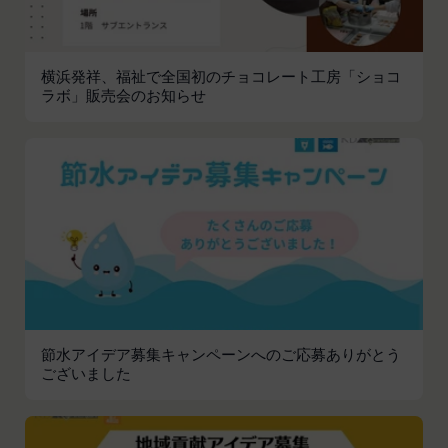
とがあります。
本サービスへのログイン時における本人確認
メールマガジンおよび広告等の情報配信並びに
横浜発祥、福祉で全国初のチョコレート工房「ショコ
その成果確認
ラボ」販売会のお知らせ
利用上の注意およびその他当社から会員に対す
る連絡事項等の通知
当社の商品、サービス、ウェブサイト、コンテ
ンツおよび広告の開発、提供、メンテナンスお
よび向上
個人を識別できない形式に加工した上での統計
データの作成
お客さまアンケートの実施
ポイント加算およびポイント交換
マーケティング調査、統計、分析
節水アイデア募集キャンペーンへのご応募ありがとう
システムメンテナンス、不具合への対応
ございました
技術サポートの提供、会員からの問い合わせ対
応
本規約その他当社が会員との間で定める規約に