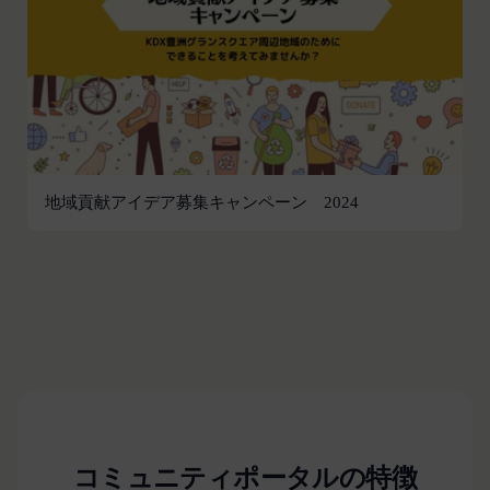
違反する行為に対する対応
第13条（サービスの変更・廃止）
当社は、本サービスの運営管理にあたって、以下各
号のいずれかの場合には、会員へ事前の通知、承諾
なく、本サービスを変更・停止または中止できるも
のとします。また、サービスが中止、変更等された
ことにより利用者が被った損害について、当社は責
任を負わないものとします。
地域貢献アイデア募集キャンペーン 2024
本サービス設備等のコンピュータシステム(以下
「システム」といいます)のトラブル等で緊急な保
守点検が必要になった場合
火災、停電、天災その他不可抗力によりシステムの
運用が困難になった場合
人為的災害（戦争､暴動､騒乱､労働争議等）により
システムの運用が困難になった場合
第三者による妨害行為等により、システムの運用が
困難になった場合
コミュニティポータルの特徴
その他、やむを得ずシステムの停止が必要と当社が