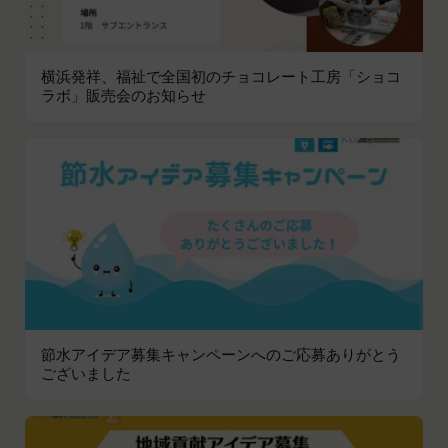
とがあります。
本サービスへのログイン時における本人確認
メールマガジンおよび広告等の情報配信並びに
横浜発祥、福祉で全国初のチョコレート工房「ショコ
その成果確認
ラボ」販売会のお知らせ
利用上の注意およびその他当社から会員に対す
る連絡事項等の通知
当社の商品、サービス、ウェブサイト、コンテ
ンツおよび広告の開発、提供、メンテナンスお
よび向上
個人を識別できない形式に加工した上での統計
データの作成
お客さまアンケートの実施
ポイント加算およびポイント交換
マーケティング調査、統計、分析
節水アイデア募集キャンペーンへのご応募ありがとう
システムメンテナンス、不具合への対応
ございました
技術サポートの提供、会員からの問い合わせ対
応
本規約その他当社が会員との間で定める規約に