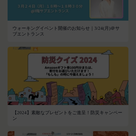
応じて、本ポリシーをお客様の事前の了承を得るこ
員情報を入力する行為
となく変更することがあります。変更後の本ポリシ
本サービスの運営を妨害するおそれのある行為
ーについては、当社が別途定める場合を除いて、当
または本サービスに支障を生じさせるおそれの
社ウェブサイトでの公示後、すぐに効力が発生する
ウォーキングイベント開催のお知らせ｜3/24(月)＠サ
ある行為
ものとします。但し、法令上お客様の同意が必要と
ブエントランス
当社または第三者の財産権、プライバシー権、
なるような内容の変更を行うときは、当社が定める
著作権等の知的財産権、その他の権利または利
方法により、お客様の同意を取得するものとしま
益を侵害する行為
す。
当社または第三者を誹謗、中傷する行為
その他の注意事項
当社もしくは第三者に対して、迷惑、不利益ま
当社が提供するサービスは、当社が管理するサービ
たは損害を与える行為
ス以外のサービスへのリンクを含む場合があり、こ
お客様IDおよびパスワードを不正に使用する行
れら外部サービスにおける内容や利用者情報の保護
為
については、当社は一切責任を負いません。
同業者の再販など、営利目的で商品等を購入す
発効日：2021年9月1日
る行為
【2024】素敵なプレゼントをご進呈！防災キャンペー
その他、当社が不適切と判断する行為
閉じる
ン
会員の行為が本規約に違反すると当社が判断した場
合、当社は、通知または催告をすることなく、当該