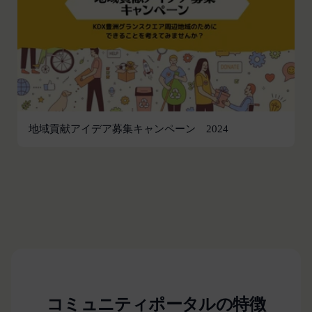
違反する行為に対する対応
第13条（サービスの変更・廃止）
当社は、本サービスの運営管理にあたって、以下各
号のいずれかの場合には、会員へ事前の通知、承諾
なく、本サービスを変更・停止または中止できるも
のとします。また、サービスが中止、変更等された
ことにより利用者が被った損害について、当社は責
任を負わないものとします。
地域貢献アイデア募集キャンペーン 2024
本サービス設備等のコンピュータシステム(以下
「システム」といいます)のトラブル等で緊急な保
守点検が必要になった場合
火災、停電、天災その他不可抗力によりシステムの
運用が困難になった場合
人為的災害（戦争､暴動､騒乱､労働争議等）により
システムの運用が困難になった場合
第三者による妨害行為等により、システムの運用が
困難になった場合
コミュニティポータルの特徴
その他、やむを得ずシステムの停止が必要と当社が