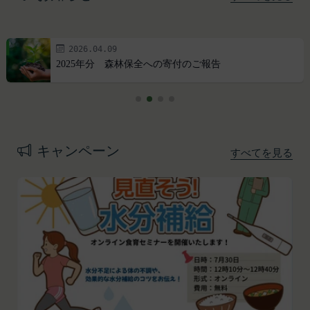
2026.04.09
2025年分 森林保全への寄付のご報告
プライバシーポリシー
利用規約
Amazonギフト券
株式会社GOYOH（以下「当社」といいます。）
株式会社GOYOHが運営するESGポータルサイトサ
Amazon.co.jpで使えるデジタル商品券です。
は、当社が運営する各サービスにおいて、個人情報
ービス（以下「本サービス」といいます。）のご利
会員情報に登録されているメールアドレス宛にギフ
の保護に関する法律、その他関連する法令等を遵守
用規約（以下「本規約」といいます。）を下記の通
ト券番号を贈ります。
キャンペーン
すべてを見る
するとともに、以下の方針に沿ってお客様からお預
り定めます。
有効期限は発行から10年です。
ギフト券を適用する方法:
かりした情報を取り扱い、正確性および機密性の保
本サービスをご利用される方は、ご登録される前に
持に努めます。
本規約を必ずお読みになり、本規約に同意いただく
メールに記載されたギフト券番号をご用意くださ
本文中の用語の定義は、個人情報保護法および関連
必要があります。
い。
第1条（定義）
法令によります。
ギフト券を適用する
に移動します。
本規約において、次の各号に掲げる用語の意義は、
当社が取得する情報および取得方法
ギフト券番号を入力し、
ここに適用
を選択します。
お客様から直接取得する情報
当該各号に定めるところによるものとします。
Amazonギフト券の利用方法に関しましては、Amazon の
当社は、お客様が当社のサービスの登録手続を行う
「本サービス」
カスタマーサポート(0120-999-373 / 24時間対応) までお
場合、以下の情報（以下「お客様情報」といいま
問い合わせください。Amazonギフト券細則については、
当社が提供するESGポータルサイト及び連携により
こちら
をご確認ください。
す。）をご提供いただく場合があります。