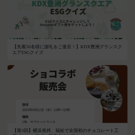
お客様がご自身の個人情報の内容を確認、訂正また
会員は、登録情報の内容の全部または一部に関して
は利用停止を希望される場合には、個人情報保護法
変更が生じた場合、直ちに当社所定の方法により登
その他の法令により当社が義務を負う範囲におい
録内容を変更する手続きを行うものとします。
て、速やかに対応させていただきます。
会員が前項に定める変更手続きを行わなかった場合
なお、かかる場合には、本人確認をさせていただく
には、既に登録済みの情報に基づく処理を適正・有
場合があります。
効なものとすることをあらかじめ承諾します。
【先着50名様に謝礼をご進呈！】KDX豊洲グランスク
お問い合わせ
会員が本条第１項に定める変更手続きを行わなかっ
エアESGクイズ
開示等のご希望、ご意見、ご質問、苦情のお申し出
たことにより生じた損害について、当社は一切責任
その他個人情報の取り扱いに関するお問い合わせ
を負いません。
は、下記の窓口までお願いいたします。
第6条（IDおよびパスワードの管理）
メールによるお問い合わせ
会員は、会員登録等の際に会員本人が設定し、承
営業時間内に順次回答いたします。
認・登録されたお客様IDおよびパスワードの利
お問い合わせ内容によっては回答にお時間をいただ
用、管理について一切の責任を負うものとします。
く場合や、ご返答できない場合がございます。あら
会員は、お客様IDおよびパスワードの第三者への
かじめご了承いただきますようお願い致します。
譲渡、承継、名義変更、貸与、開示又は漏洩しては
「@goyoh.jp」を含むメールアドレスから受信でき
ならないものとします。
るよう、あらかじめご設定ください。
会員のお客様IDおよびパスワードの使用上の過失
メールによるお問い合わせについて、お客さまの個
または第三者による不正使用等に起因する損害につ
【第3回】横浜発祥、福祉で全国初のチョコレート工
人情報保護のため、SSL通信を使用しております。