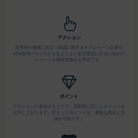
判断した場合
第14条（契約上の地位の譲渡等）
会員は、当社の事前の書面による承諾なくして、本
規約に基づく権利もしくは義務につき、第三者に対
し、譲渡、移転、担保設定、その他の処分をするこ
アクション
とはできません。
災害時や健康に役立つ知識に関するキャンペーン記事や
当社は本サービスにかかる事業を第三者に譲渡した
KDX豊洲グランスクエをよりよい生活環境にするためのア
場合には、当該事業譲渡に伴い本規約に基づく権利
ンケートを随時実施する予定です。
および義務並びに会員の登録事項その他の情報を当
該事業譲渡の譲受人に譲渡することができるものと
し、会員は、かかる譲渡につき本項においてあらか
じめ同意したものとします。なお、本項に定める事
業譲渡には、通常の事業譲渡のみならず、会社分割
ポイント
その他事業が移転するあらゆる場合を含むものとし
アクションに参加することで、貢献度に応じたポイントを
ます。
付与しております。貯まったポイントは、素敵な商品と交
第15条（第三者への委託）
換が可能です。
当社は、本サービスの提供に必要な業務を第三者に
委託することができるものとし、会員はこれを承諾