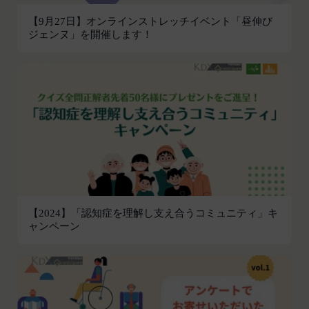
他掲載内容の全部または一部を権利者の許可なく使
【9月27日】オンラインストレッチイベント「昼伸び
用（複製、改変、転用、転送、配布、掲示、販売、
ジェンヌ」を開催します！
出版など）する行為は固く禁止します。
会員は、前2項の規定に違反して第三者との間で問
題が生じた場合、自己の責任と費用においてかかる
問題を解決するとともに当社に何等の損害、損失ま
たは不利益等を与えないものとします。
第10条（会員が提供する提供物に関する知的財産権
等）
当社所定の方法により会員が提供する商品レビュ
ー、画像データその他一切の提供物（以下、これら
をまとめて「提供物」といいます。）に関する知的
財産権等の権利は、従前どおり会員が保持するもの
【2024】「認知症を理解し支え合うコミュニティ」キ
ャンペーン
とし、当社がかかる権利を取得することはありませ
ん。
前項にかかわらず、会員は当社に対し、提供物に関
し、無償、地域無限定、非独占的、サブライセンス
可能かつ譲渡可能な使用、複製、配布、派生著作物