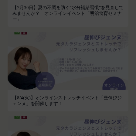
利用できるすべてのサービスをいいます。
氏名、生年月日、性別、職業等プロフィールに関す
【7月30日】夏の不調を防ぐ"水分補給習慣"を見直して
「契約者」
閉じる
みませんか？｜オンラインイベント「明治食育セミナ
る情報
本利用規約に基づく利用契約を当社と締結している
ー」
メールアドレス、電話番号、住所等連絡先に関する
方をいいます。
情報
「利用者」
アカウントへのアクセス者の本人確認に必要なパス
本利用規約に基づき、契約者が本サービスの利用を
ワード等のその他の情報
認めた特定の法人、団体、個人の第三者をいいま
入力フォームその他当社が定める方法を通じてお客
す。なお、利用者は契約者の事業のために本サービ
様が入力または送信する情報
スを利用されているものとみなします。
当社が各サービスにおいて取得すると定めた情報
「会員」
端末情報
本規約の内容の全てを承認いただいた上、本サービ
お客様が、端末または携帯端末上で当社のサービス
ス所定の手続きに従い会員登録を申請し、当社がこ
を利用する場合、当社は、端末識別子およびIPアド
れを承認した特定の法人、団体、個人をいいます。
レスを取得する場合があります。また、当社は、お
【8/4(火)】オンラインストレッチイベント「昼伸びジ
「登録希望者」
客様が端末に関連付けた名前、端末の種類、電話番
ェンヌ」を開催します！
本サービスの利用を希望する法人、団体、個人をい
号、国、およびユーザー名、もしくはメールアドレ
います。
スなど、お客様が提供することを選択したその他の
「会員登録」
あらゆる情報を取得する場合があります。
第4条に規定する方法に従って、登録希望者が行う
位置情報