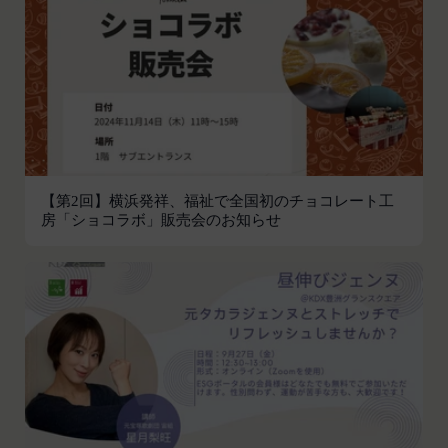
会員の登録の抹消、当社が提供する一切のサービス
の利用禁止、停止、本サービス上に公開した提供物
（本規約第10条3項で定義します。）の削除その他
の必要な措置を講じることができるものとします。
当社が前項に定める措置を講じた場合において、当
社は、会員に対し、当該措置を講じた理由を開示す
る義務及び当該措置により会員に生じた損害を賠償
する義務並びにその他一切の義務を負わないものと
【第2回】横浜発祥、福祉で全国初のチョコレート工
します。
房「ショコラボ」販売会のお知らせ
第9条（当社が提供するコンテンツに関する知的財
産権等）
本サービスを通じて会員に提供する文章、イラス
ト、デザイン、写真、画像、ロゴ、アイコン、映
像、プログラム等（以下「コンテンツ」といいま
す。）の著作権、商標権およびその他の知的財産権
は全て当社または当社にコンテンツの使用を許諾す
る者に帰属するものであり、会員はこれらの権利を
侵害する行為を行わないものとします。
目的の如何を問わず、本サービスのコンテンツその