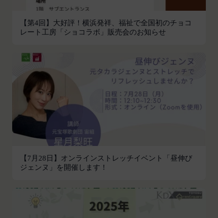
があり、又は現在受けている場合
易の実現のために必要または適切であると判断した
未成年者、成年被後見人、被保佐人又は被補助
場合、お客様情報の全部または一部を公開すること
【第4回】大好評！横浜発祥、福祉で全国初のチョコ
人のいずれかであって、法定代理人、後見人､保
レート工房「ショコラボ」販売会のお知らせ
があります。
佐人又は補助人の同意等を得ていなかった場合
当社は、当社の利用規約の執行、当社の運営または
会員登録の申請に虚偽の事項が含まれている場
お客様の保護のために、開示が合理的に必要である
合
と判断する場合、お客様情報の全部または一部を開
過去に当社との契約に違反した者またはその関
示することがあります。
係者であると当社が判断した場合
売却または合併
反社会的勢力等（暴力団、暴力団員、右翼団
組織再編、合併または譲渡に際し、当社が取得した
体、反社会的勢力、その他これに準ずるものを
個人情報の全部または一部を関係者に移転すること
意味します。以下同じ。）であるまたは資金提
があります。
供その他を通じて反社会的勢力等の維持、運営
委託先等の管理
当社は、業務を委託するため委託先にお客様情報を
もしくは経営に協力もしくは関与する等反社会
【7月28日】オンラインストレッチイベント「昼伸び
提供または開示する場合、当該委託先に対し、適切
的勢力等との何らかの交流もしくは関係を行っ
ジェンヌ」を開催します！
な取扱いおよび保護を行わせ、第三者への開示・提
ていると当社が判断した場合
供および当社の提供目的以外の目的での利用を行わ
その他会員登録が適当でないと当社が判断した
ないよう適切に管理および監督します。
場合
開示・訂正等
第5条（登録内容の変更）