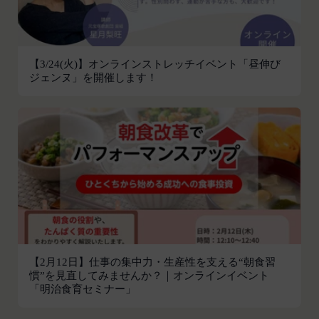
し、本規約変更の効力発生日前に、第11条に定め
お客様がご自身に関する情報の取得を望まれない場
る方法により通知するものとします。ただし、文言
合は、ブラウザや携帯端末の設定により、クッキー
の修正等、会員に不利益を与えるものではない軽微
の受け取りを拒否することも可能です。なお、クッ
な変更の場合には、当該通知を省略することができ
【3/24(火)】オンラインストレッチイベント「昼伸び
キーの受け取りを拒否された場合、当社のサービス
ジェンヌ」を開催します！
ます。
の一部がご利用できなくなることがあります。
本規約変更の効力発生日後に本サービスの利用を行
適正管理
当社は、お客様情報への不正なアクセスや漏洩等を
った場合、会員は本規約の変更に同意したものとみ
防ぐため、セキュリティーの維持に努めます。ま
なします。
た、当社は、当社の通常の事業運営に照らして当社
当社が提供する本サービス以外のサービス又は提携
が不要と判断した場合、お客様から取得したお客様
パートナーが提供するサービスについては、各サー
情報を安全かつ合理的な方法で消去します。
ビスに定められる利用規約等に従ってご利用くださ
第三者への提供等
い。
当社は、以下の場合、お客様情報を第三者と共有す
本契約において使用される以下の各用語は各々以下
ることがあります。（以下、当社がお客様情報を提
に定める意味を有します。
供した相手方を「提供先」といいます。）
第3条（提供されるサービス）
【2月12日】仕事の集中力・生産性を支える“朝食習
お客様の同意を得た場合
当社が提供する本サービスは、次の各号に掲げるサ
慣”を見直してみませんか？｜オンラインイベント
「明治食育セミナー」
当社は、お客様の同意を得た場合、お客様情報（個
ービスとします。
人情報の場合もあります。）を第三者である会社、
ESGポータルサイトが提供する情報サービス