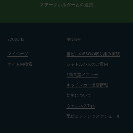
ステークホルダーとの連携
よび一部が無効または執行不能と判断された規定の
残りの部分は、継続して完全に効力を有するものと
します。
第19条（準拠法、合意管轄）
本規約は日本法に基づき解釈されるものとし、本規
SDGS活動
施設情報
約に関し訴訟の必要が生じた場合には、東京地方裁
判所を第一審の専属的合意管轄裁判所といたしま
マイページ
当ビルのESGの取り組み実績
す。
発効日：2021年9月1日
サイト内検索
シャトルバスのご案内
1階食堂メニュー
閉じる
キッチンカー出店情報
防災について
ウェルネスTips
配信コンテンツスケジュール