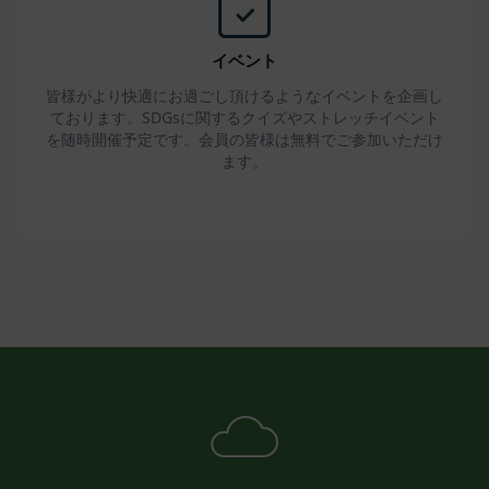
します。ただし、当社は、これにより、会員に対す
る義務を免れることはできないものとします。
第16条（免責事項）
イベント
当社は、利用者の登録内容に従って事務を処理する
皆様がより快適にお過ごし頂けるようなイベントを企画し
ことにより、免責されるものとします。
ております。SDGsに関するクイズやストレッチイベント
当社が相当の安全策を講じたにもかかわらず通信回
を随時開催予定です。会員の皆様は無料でご参加いただけ
線やコンピュータなどに障害が生じ、システムの中
ます。
断・遅滞・中止等による損害、ウェブページが改ざ
んされたことにより会員に生じた損害については、
当社は一切責任を負いません。
当社のウェブページ・サーバ・ドメインなどから送
られるメール・コンテンツに、コンピューター・ウ
ィルスなどの有害なものが含まれていないことを保
証いたしません。
当社は、会員に対し、適宜情報提供やアドバイスを
行うことがありますが、それにより責任を負うもの
ではありません。
当社は、会員が本規約に違反したことによって、会