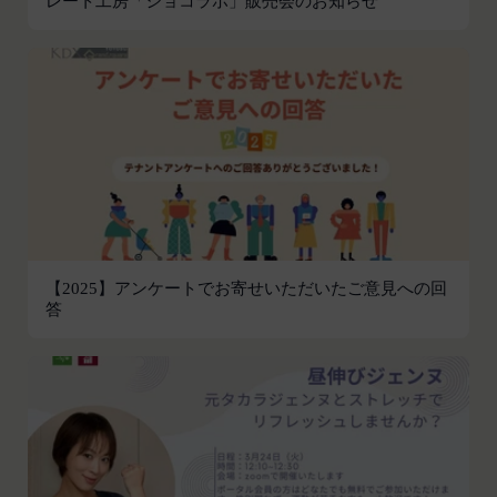
レート工房「ショコラボ」販売会のお知らせ
す。
第2条（総則・適用範囲）
取得した個人情報等の利用目的
本規約は、会員と当社間において本サービスの利用
当社は、お客様からご提供いただいたお客様情報
に関し適用され、登録手続き完了後の本サービスの
を、当社各サービスの利用規約において定める利用
提供条件及び当社と会員との権利義務関係を定める
目的の範囲内で利用します。
ものです。
Cookie（クッキー）について
当社が、当社ウェブサイト上に本サービスに関する
当社は、お客様にとってより使いやすく、より価値
個別規定や追加規定を掲載する場合、又は第11条
ある情報を提供するためにCookie(以下「クッキ
に定める方法により本サービスに関するルール等を
ー」といいます。これに類似の技術を含みます。)
発信する場合、それらは本規約の一部を構成するも
を使用することがあります。
のとし、個別規定、追加規定又はルール等が本規約
クッキーは、ウェブサイトを利用されたときにご利
と抵触する場合には、当該個別規定、追加規定又は
【2025】アンケートでお寄せいただいたご意見への回
用のパソコンや携帯端末に一時的にデータを保存さ
答
ルール等が優先されるものとします。
せるもので、これを利用することにより当社のサー
当社は、本規約を変更する必要が生じた場合には、
バに、当社サイト内におけるお客様の行動履歴(ア
会員の明示の承諾を得ることなく、本規約を変更す
クセスしたURL、コンテンツ、参照順序等)や、年
ることができるものとします。
齢や性別、職業、居住地域、位置情報等個人が特定
前項による本規約の変更をするときは、その効力発
できない属性情報(それらの組み合わせによっても
生日を定め、かつ、本規約を変更する旨及び変更後
個人が特定できないもの)を取得することがありま
の本規約の内容並びにその効力発生日を、会員に対
す。