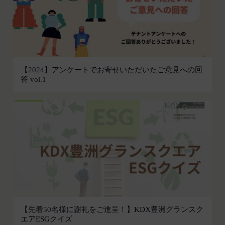
の作成、表示および実行（以下「使用等」といいま
す。）に関する権利を付与するものとします。
会員は、提供物について、自らが使用等についての
適法な権利を有していることおよび提供物が第三者
の権利を侵害していないことについて保証するもの
とします。
【2024】アンケートでお寄せいただいたご意見への回
答 vol.1
会員は、当社および当社から提供物の権利を承継し
または使用許諾を受けた第三者に対して、著作者人
格権を行使しないことをあらかじめ承諾するものと
します。
第11条（通知・連絡）
当社は、本サービスの利用に関して、書面の送付、
電子メールの送信、当社ウェブサイト上における掲
示その他当社が適当と認める方法により会員に通知
を行うことができるものとし、会員はこれに同意す
るものとします。
当社は、前項に定める通知を書面の送付、電子メー
【先着50名様に謝礼をご進呈！】KDX豊洲グランスク
ルの送信によって行う場合、会員が申込時（変更手
エアESGクイズ