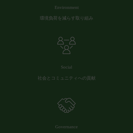
員または第三者に対して生じた損害等については、
Environment
一切責任を負わないものとします。
会員が、本サービスをご利用になることにより、他
環境負荷を減らす取り組み
の会員または第三者に対して損害等を与えた場合に
は、当該会員は自己の責任と費用において解決し、
当社には一切損害等を与えないものとします。
会員は、本サービスを当社が別途定める「
ご利用推
奨環境
」に則り利用するものとします。これらの規
定に従わず利用したことにより生じた損害について
Social
は、一切責任を負わないものとします。
第17条（別途協議）
社会とコミュニティへの貢献
当社および会員は、本サービスの利用に関して本規
約に定めのない事項または本規約の解釈に疑義が生
じた場合には、双方誠意をもって話し合い、これを
解決するものとします。
第18条（分離可能性）
本規約のいずれかの条項またはその一部が、消費者
契約法その他の法令等により無効または執行不能と
Governance
判断された場合であっても、本規約の残りの規定お