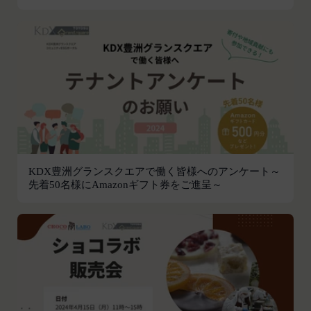
続きを行った場合は、当該変更時とします。）に届
け出た連絡先に対して通知を行えば足りるものと
し、当該通知は通常到達すべき時に会員に到達した
ものとみなします。
当社は、本条第１項の通知を当社ウェブサイト上に
おける掲示の方法によって行う場合、当該通知が当
社ウェブサイト上に掲示され、会員が当社ウェブサ
イトにアクセスすることによって当該通知を閲覧す
ることが可能となったときをもって会員への通知が
完了したものとみなします。
KDX豊洲グランスクエアで働く皆様へのアンケート～
第12条（取得情報の取り扱い）
先着50名様にAmazonギフト券をご進呈～
当社は、会員が本サービスの登録その他一切の利用
の過程において、当社が取得した情報の取り扱い
は、プライバシーポリシーの定めによるものとし、
会員は、プライバシーポリシーの定めに従い、当社
が会員から取得した情報を取り扱うことについて、
承諾したものとします。
当社は取得した会員情報を下記の目的に利用するこ