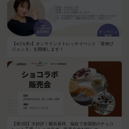
本サービスの利用登録をいいます。
お客様が、端末または携帯端末上で当社のサービス
「登録情報」
を利用し、そこで位置情報を提供することを認めた
登録希望者及び利用者が会員登録時に登録した当社
場合、当社は、お客様の位置情報を取得することが
が定める情報、本サービス利用中に当社が必要と判
あります。通常はお客様のブラウザや端末の設定に
断して登録を求めた情報及びこれらの情報について
より無効にすることができますが、無効にした場合
利用者自身が追加、変更を行った場合の当該情報を
には当社のサービスの一部が利用できなくなくなる
【4/23(木)】オンラインストレッチイベント「昼伸び
いいます。
ことがあります。
ジェンヌ」を開催します！
「アカウント」
お客様のアクションに関する情報
お客様が、当社のサービスを利用する際、直接当社
各会員が保有する、本サービスの利用に関する権利
に提供した情報および当社のサービスを提供してい
の総体をいいます。
る第三者サービス提供者を通じて提供した情報を、
「パスワード」
当社は取得・保管することがあります。お客様のサ
登録情報と組み合わせて、会員とその他の者とを識
ービスご利用状況、他の利用者との交流に関する情
別するために用いられる符号をいいます。
報も取得することがあります。
「提携パートナー」
外部サービスとの連携により取得する情報
当社との間で締結する契約に基づき、本サービスと
外部サービスでお客様が利用するIDおよびその他
提携するサービス（以下「提携サービス」といいま
外部サービスのプライバシー設定によりお客様が提
す。）を提供し、又はその運営を行う者をいいま
携先に開示を認めた情報を取得することがありま
【第5回】大好評！横浜発祥、福祉で全国初のチョコ
す。