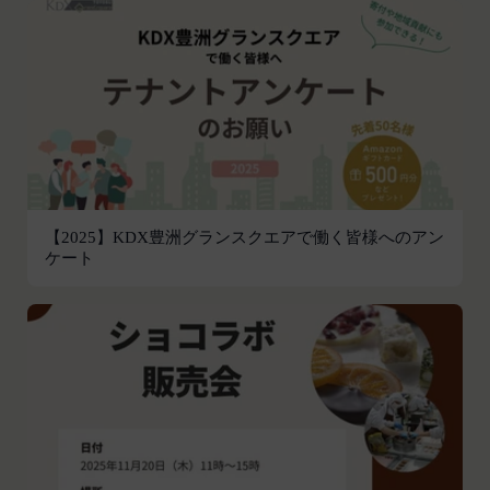
組織、個人に提供することがあります。
前各号に付随する各種サービス
第三者サービス提供者との共有
当社は、前項各号に定めるサービスの内容を変更す
支払処理、データ分析、メール送信、ホスティング
ることができるものとします。
第4条（会員登録）
サービス、カスタマーサービスなどを当社の代理で
会員登録手続きは、本サービスの会員登録ページか
行うサービスを提供する第三者、または、当社のマ
ら当社の指定する方法に従い、会員登録を希望する
ーケティングのサポートを行う第三者に対して、お
本人が行うものとします。当社に対して会員登録の
客様情報を提供することがあります。
申し込みが行われた場合には、登録手続きにおいて
外部サービスとの連携のための共有
氏名等を入力された本人が当該申し込みを行ったも
当社は、Facebook、Googleアカウント、Twitter
【2025】KDX豊洲グランスクエアで働く皆様へのアン
のとみなします。
ケート
その他の外部サービスとの連携または外部サービス
当社は、会員登録を申請した者が以下の各号のいず
を利用した認証にあたり、当該外部サービス運営会
れかの事由に該当する場合は、登録を拒否すること
社にお客様情報を提供することがあります。
があります。
法律上の理由
当社に提供された登録情報の全部又は一部につ
お客様の居住国内外において、法律、規則、法的手
き虚偽、誤記又は記載漏れがあった場合
段または公的もしくは政府機関からの要求により、
当該登録希望者が、本サービス又は当社が提供
当社がお客様情報の全部または一部を開示すること
するその他のサービスの利用に際して、過去に
が必要になる場合があります。
アカウント削除等の利用停止措置を受けたこと
当社は、国家安全保障、法の執行またはその他の交