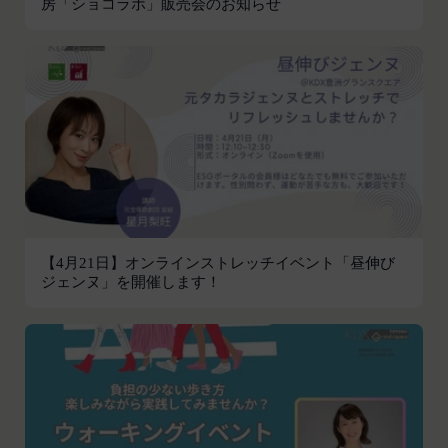
房「ショコラボ」販売会のお知らせ
いて、当社は一切責任を負わないものとします。
お客さまがお使いのブラウザがSSL通信非対応の場
会員のお客様IDおよびパスワードの失念に起因す
合には、このお問い合わせフォームは利用できませ
る損害について、当社は一切の責任を負わないもの
んので、その場合にはお電話でのお問い合わせをお
とします。
願いいたします。
当社は、当社所定の方法により会員のお客様IDお
組織・体制
よびパスワードの一致を確認した場合、当該お客様
当社は、管理担当役員を利用者情報管理責任者と
IDおよびパスワードに基づく会員が、本サービス
し、利用者情報の適正な管理及び継続的な改善を実
を利用したものとみなし、その場合の責任は全て当
施します。
該会員に帰属するものとします。
免責
第7条（会員の退会）
当社は、以下の場合には、何らの責任を負いませ
会員は、当社所定の退会手続の完了により、会員登
ん。
【4月21日】オンラインストレッチイベント「昼伸び
録を抹消することができます。
ジェンヌ」を開催します！
お客様ご本人が本サービスの機能又は別の手段を用
第8条（禁止事項）
いて第三者に利用者情報を明らかにした場合
会員は、本サービスの利用に際して、以下の各号の
お客様が自ら本サービス上に入力した情報等によ
いずれかに該当する行為または該当するおそれのあ
り、個人を識別し得る状態に至った場合
る行為を行ってはならないものとします。
改善
本規約および法令に違反する行為、犯罪に結び
当社は、利用者情報の取扱いに関する運用状況を適
つく行為または公序良俗に反する行為
宜見直し、継続的な改善に努めるものとし、必要に
会員登録または登録内容の変更の際に虚偽の会