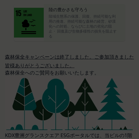
お客様が、端末または携帯端末上で当社のサービス
ス所定の手続きに従い会員登録を申請し、当社がこ
を利用する場合、当社は、端末識別子およびIPアド
陸の豊かさも守ろう
れを承認した特定の法人、団体、個人をいいます。
陸域生態系の保護、回復、持続可能な利
レスを取得する場合があります。また、当社は、お
用の推進、持続可能な森林の経営、砂漠
「登録希望者」
客様が端末に関連付けた名前、端末の種類、電話番
化への対処、ならびに土地の劣化の阻
本サービスの利用を希望する法人、団体、個人をい
止・ 回復及び生物多様性の損失を阻止す
号、国、およびユーザー名、もしくはメールアドレ
る
います。
スなど、お客様が提供することを選択したその他の
「会員登録」
あらゆる情報を取得する場合があります。
第4条に規定する方法に従って、登録希望者が行う
位置情報
森林保全キャンペーンは終了しました。ご参加頂きました
本サービスの利用登録をいいます。
お客様が、端末または携帯端末上で当社のサービス
皆様ありがとうございました。
「登録情報」
を利用し、そこで位置情報を提供することを認めた
森林保全へのご賛同をお願いいたします。
登録希望者及び利用者が会員登録時に登録した当社
場合、当社は、お客様の位置情報を取得することが
が定める情報、本サービス利用中に当社が必要と判
あります。通常はお客様のブラウザや端末の設定に
断して登録を求めた情報及びこれらの情報について
より無効にすることができますが、無効にした場合
利用者自身が追加、変更を行った場合の当該情報を
には当社のサービスの一部が利用できなくなくなる
いいます。
ことがあります。
「アカウント」
お客様のアクションに関する情報
お客様が、当社のサービスを利用する際、直接当社
各会員が保有する、本サービスの利用に関する権利
に提供した情報および当社のサービスを提供してい
の総体をいいます。
KDX豊洲グランスクエア ESGポータルでは、当ビルの1階
る第三者サービス提供者を通じて提供した情報を、