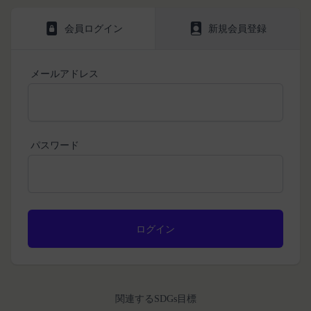
持に努めます。
本規約を必ずお読みになり、本規約に同意いただく
メールに記載されたギフト券番号をご用意くださ
会員ログイン
新規会員登録
本文中の用語の定義は、個人情報保護法および関連
必要があります。
い。
第1条（定義）
法令によります。
ギフト券を適用する
に移動します。
本規約において、次の各号に掲げる用語の意義は、
当社が取得する情報および取得方法
ギフト券番号を入力し、
ここに適用
を選択します。
メールアドレス
お客様から直接取得する情報
当該各号に定めるところによるものとします。
Amazonギフト券の利用方法に関しましては、Amazon の
当社は、お客様が当社のサービスの登録手続を行う
「本サービス」
カスタマーサポート(0120-999-373 / 24時間対応) までお
場合、以下の情報（以下「お客様情報」といいま
問い合わせください。Amazonギフト券細則については、
当社が提供するESGポータルサイト及び連携により
こちら
をご確認ください。
す。）をご提供いただく場合があります。
利用できるすべてのサービスをいいます。
氏名、生年月日、性別、職業等プロフィールに関す
パスワード
「契約者」
閉じる
る情報
本利用規約に基づく利用契約を当社と締結している
メールアドレス、電話番号、住所等連絡先に関する
方をいいます。
情報
「利用者」
アカウントへのアクセス者の本人確認に必要なパス
本利用規約に基づき、契約者が本サービスの利用を
ワード等のその他の情報
認めた特定の法人、団体、個人の第三者をいいま
入力フォームその他当社が定める方法を通じてお客
す。なお、利用者は契約者の事業のために本サービ
様が入力または送信する情報
スを利用されているものとみなします。
当社が各サービスにおいて取得すると定めた情報
「会員」
関連するSDGs目標
端末情報
本規約の内容の全てを承認いただいた上、本サービ