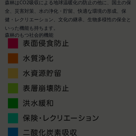
用のパソコンや携帯端末に一時的にデータを保存さ
森林はCO2吸収による地球温暖化の防止の他に、国土の保
ルール等が優先されるものとします。
せるもので、これを利用することにより当社のサー
全、災害対策、水の浄化・貯留、快適な環境の形成、保
当社は、本規約を変更する必要が生じた場合には、
バに、当社サイト内におけるお客様の行動履歴(ア
健・レクリエーション、文化の継承、生物多様性の保全と
会員の明示の承諾を得ることなく、本規約を変更す
クセスしたURL、コンテンツ、参照順序等)や、年
いった機能も持ちます。
ることができるものとします。
齢や性別、職業、居住地域、位置情報等個人が特定
森林のもつ社会的機能
前項による本規約の変更をするときは、その効力発
できない属性情報(それらの組み合わせによっても
生日を定め、かつ、本規約を変更する旨及び変更後
個人が特定できないもの)を取得することがありま
の本規約の内容並びにその効力発生日を、会員に対
す。
し、本規約変更の効力発生日前に、第11条に定め
お客様がご自身に関する情報の取得を望まれない場
る方法により通知するものとします。ただし、文言
合は、ブラウザや携帯端末の設定により、クッキー
の修正等、会員に不利益を与えるものではない軽微
の受け取りを拒否することも可能です。なお、クッ
な変更の場合には、当該通知を省略することができ
キーの受け取りを拒否された場合、当社のサービス
ます。
の一部がご利用できなくなることがあります。
本規約変更の効力発生日後に本サービスの利用を行
適正管理
当社は、お客様情報への不正なアクセスや漏洩等を
った場合、会員は本規約の変更に同意したものとみ
防ぐため、セキュリティーの維持に努めます。ま
なします。
た、当社は、当社の通常の事業運営に照らして当社
当社が提供する本サービス以外のサービス又は提携
が不要と判断した場合、お客様から取得したお客様
パートナーが提供するサービスについては、各サー