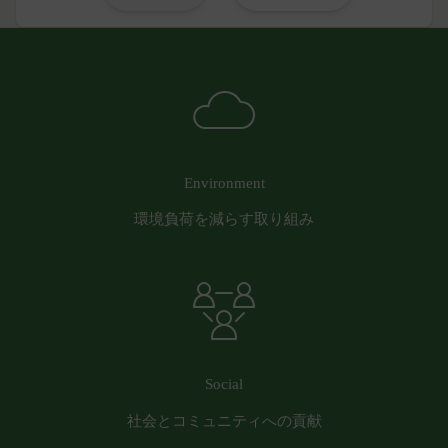
意味します。以下同じ。）であるまたは資金提
があります。
供その他を通じて反社会的勢力等の維持、運営
委託先等の管理
当社は、業務を委託するため委託先にお客様情報を
もしくは経営に協力もしくは関与する等反社会
提供または開示する場合、当該委託先に対し、適切
的勢力等との何らかの交流もしくは関係を行っ
な取扱いおよび保護を行わせ、第三者への開示・提
ていると当社が判断した場合
供および当社の提供目的以外の目的での利用を行わ
その他会員登録が適当でないと当社が判断した
ないよう適切に管理および監督します。
場合
開示・訂正等
第5条（登録内容の変更）
Environment
お客様がご自身の個人情報の内容を確認、訂正また
会員は、登録情報の内容の全部または一部に関して
環境負荷を減らす取り組み
は利用停止を希望される場合には、個人情報保護法
変更が生じた場合、直ちに当社所定の方法により登
その他の法令により当社が義務を負う範囲におい
録内容を変更する手続きを行うものとします。
て、速やかに対応させていただきます。
会員が前項に定める変更手続きを行わなかった場合
なお、かかる場合には、本人確認をさせていただく
には、既に登録済みの情報に基づく処理を適正・有
場合があります。
効なものとすることをあらかじめ承諾します。
お問い合わせ
会員が本条第１項に定める変更手続きを行わなかっ
開示等のご希望、ご意見、ご質問、苦情のお申し出
たことにより生じた損害について、当社は一切責任
Social
その他個人情報の取り扱いに関するお問い合わせ
を負いません。
は、下記の窓口までお願いいたします。
社会とコミュニティへの貢献
第6条（IDおよびパスワードの管理）
メールによるお問い合わせ
会員は、会員登録等の際に会員本人が設定し、承