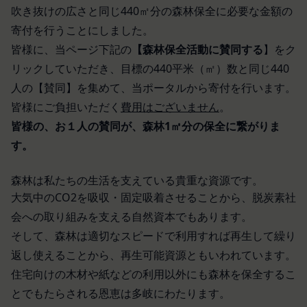
「パスワード」
吹き抜けの広さと同じ440㎡分の森林保全に必要な金額の
当社は取得・保管することがあります。お客様のサ
登録情報と組み合わせて、会員とその他の者とを識
寄付を行うことにしました。
ービスご利用状況、他の利用者との交流に関する情
別するために用いられる符号をいいます。
皆様に、当ページ下記の
【森林保全活動に賛同する
】をク
報も取得することがあります。
「提携パートナー」
外部サービスとの連携により取得する情報
リックしていただき、目標の440平米（㎡）数と同じ440
当社との間で締結する契約に基づき、本サービスと
外部サービスでお客様が利用するIDおよびその他
提携するサービス（以下「提携サービス」といいま
人の【賛同】を集めて、当ポータルから寄付を行います。
外部サービスのプライバシー設定によりお客様が提
す。）を提供し、又はその運営を行う者をいいま
皆様にご負担いただく
費用はございません
。
携先に開示を認めた情報を取得することがありま
す。
皆様の、お１人の賛同が、森林1㎡分の保全に繋がりま
す。
第2条（総則・適用範囲）
す。
取得した個人情報等の利用目的
本規約は、会員と当社間において本サービスの利用
当社は、お客様からご提供いただいたお客様情報
に関し適用され、登録手続き完了後の本サービスの
を、当社各サービスの利用規約において定める利用
森林は私たちの生活を支えている貴重な資源です。
提供条件及び当社と会員との権利義務関係を定める
目的の範囲内で利用します。
大気中のCO2を吸収・固定吸着させることから、脱炭素社
ものです。
Cookie（クッキー）について
会への取り組みを支える自然資本でもあります。
当社が、当社ウェブサイト上に本サービスに関する
当社は、お客様にとってより使いやすく、より価値
そして、森林は適切なスピードで利用すれば再生して繰り
個別規定や追加規定を掲載する場合、又は第11条
ある情報を提供するためにCookie(以下「クッキ
返し使えることから、再生可能資源ともいわれています。
に定める方法により本サービスに関するルール等を
ー」といいます。これに類似の技術を含みます。)
発信する場合、それらは本規約の一部を構成するも
住宅向けの木材や紙などの利用以外にも森林を保全するこ
を使用することがあります。
のとし、個別規定、追加規定又はルール等が本規約
とでもたらされる恩恵は多岐にわたります。
クッキーは、ウェブサイトを利用されたときにご利
と抵触する場合には、当該個別規定、追加規定又は