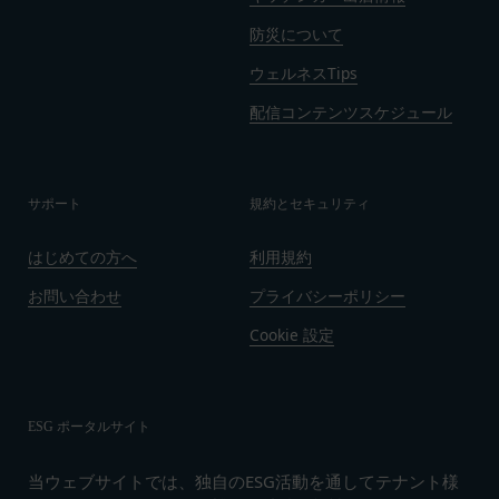
ん。
録を抹消することができます。
お客様ご本人が本サービスの機能又は別の手段を用
防災について
第8条（禁止事項）
いて第三者に利用者情報を明らかにした場合
会員は、本サービスの利用に際して、以下の各号の
ウェルネスTips
お客様が自ら本サービス上に入力した情報等によ
いずれかに該当する行為または該当するおそれのあ
配信コンテンツスケジュール
り、個人を識別し得る状態に至った場合
る行為を行ってはならないものとします。
改善
本規約および法令に違反する行為、犯罪に結び
当社は、利用者情報の取扱いに関する運用状況を適
つく行為または公序良俗に反する行為
宜見直し、継続的な改善に努めるものとし、必要に
会員登録または登録内容の変更の際に虚偽の会
サポート
規約とセキュリティ
応じて、本ポリシーをお客様の事前の了承を得るこ
員情報を入力する行為
となく変更することがあります。変更後の本ポリシ
はじめての方へ
利用規約
本サービスの運営を妨害するおそれのある行為
ーについては、当社が別途定める場合を除いて、当
または本サービスに支障を生じさせるおそれの
お問い合わせ
プライバシーポリシー
社ウェブサイトでの公示後、すぐに効力が発生する
ある行為
ものとします。但し、法令上お客様の同意が必要と
Cookie 設定
当社または第三者の財産権、プライバシー権、
なるような内容の変更を行うときは、当社が定める
著作権等の知的財産権、その他の権利または利
方法により、お客様の同意を取得するものとしま
益を侵害する行為
す。
ESG ポータルサイト
当社または第三者を誹謗、中傷する行為
その他の注意事項
当社もしくは第三者に対して、迷惑、不利益ま
当社が提供するサービスは、当社が管理するサービ
当ウェブサイトでは、独自のESG活動を通してテナント様
たは損害を与える行為
ス以外のサービスへのリンクを含む場合があり、こ