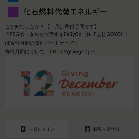
情報を安全かつ合理的な方法で消去します。
ビスに定められる利用規約等に従ってご利用くださ
第三者への提供等
い。
当社は、以下の場合、お客様情報を第三者と共有す
本契約において使用される以下の各用語は各々以下
ることがあります。（以下、当社がお客様情報を提
に定める意味を有します。
ご存知でしたか？【12月は寄付月間です】
供した相手方を「提供先」といいます。）
第3条（提供されるサービス）
当ESGポータルを運営するEaSyGo（株式会社GOYOH）
お客様の同意を得た場合
当社が提供する本サービスは、次の各号に掲げるサ
は寄付月間の賛同パートナーです。
当社は、お客様の同意を得た場合、お客様情報（個
ービスとします。
寄付月間について：
https://giving12.jp/
人情報の場合もあります。）を第三者である会社、
ESGポータルサイトが提供する情報サービス
組織、個人に提供することがあります。
前各号に付随する各種サービス
第三者サービス提供者との共有
当社は、前項各号に定めるサービスの内容を変更す
支払処理、データ分析、メール送信、ホスティング
ることができるものとします。
第4条（会員登録）
サービス、カスタマーサービスなどを当社の代理で
会員登録手続きは、本サービスの会員登録ページか
行うサービスを提供する第三者、または、当社のマ
ら当社の指定する方法に従い、会員登録を希望する
ーケティングのサポートを行う第三者に対して、お
本人が行うものとします。当社に対して会員登録の
客様情報を提供することがあります。
申し込みが行われた場合には、登録手続きにおいて
外部サービスとの連携のための共有
氏名等を入力された本人が当該申し込みを行ったも
当社は、Facebook、Googleアカウント、Twitter
会員ログイン
新規会員登録
のとみなします。
その他の外部サービスとの連携または外部サービス
当社は、会員登録を申請した者が以下の各号のいず