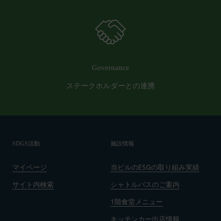
営業時間内に順次回答いたします。
認・登録されたお客様IDおよびパスワードの利
お問い合わせ内容によっては回答にお時間をいただ
用、管理について一切の責任を負うものとします。
く場合や、ご返答できない場合がございます。あら
会員は、お客様IDおよびパスワードの第三者への
かじめご了承いただきますようお願い致します。
譲渡、承継、名義変更、貸与、開示又は漏洩しては
「@goyoh.jp」を含むメールアドレスから受信でき
ならないものとします。
るよう、あらかじめご設定ください。
Governance
会員のお客様IDおよびパスワードの使用上の過失
メールによるお問い合わせについて、お客さまの個
または第三者による不正使用等に起因する損害につ
ステークホルダーとの連携
人情報保護のため、SSL通信を使用しております。
いて、当社は一切責任を負わないものとします。
お客さまがお使いのブラウザがSSL通信非対応の場
会員のお客様IDおよびパスワードの失念に起因す
合には、このお問い合わせフォームは利用できませ
る損害について、当社は一切の責任を負わないもの
んので、その場合にはお電話でのお問い合わせをお
とします。
願いいたします。
SDGS活動
施設情報
当社は、当社所定の方法により会員のお客様IDお
組織・体制
よびパスワードの一致を確認した場合、当該お客様
当社は、管理担当役員を利用者情報管理責任者と
マイページ
当ビルのESGの取り組み実績
IDおよびパスワードに基づく会員が、本サービス
し、利用者情報の適正な管理及び継続的な改善を実
を利用したものとみなし、その場合の責任は全て当
サイト内検索
シャトルバスのご案内
施します。
該会員に帰属するものとします。
免責
1階食堂メニュー
第7条（会員の退会）
当社は、以下の場合には、何らの責任を負いませ
会員は、当社所定の退会手続の完了により、会員登
キッチンカー出店情報