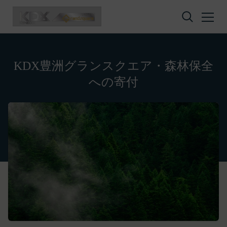
コンテンツへスキップ
KDX豊洲グランスクエア・森林保全
への寄付
プライバシーポリシー
利用規約
Amazonギフト券
株式会社GOYOH（以下「当社」といいます。）
株式会社GOYOHが運営するESGポータルサイトサ
Amazon.co.jpで使えるデジタル商品券です。
は、当社が運営する各サービスにおいて、個人情報
ービス（以下「本サービス」といいます。）のご利
会員情報に登録されているメールアドレス宛にギフ
の保護に関する法律、その他関連する法令等を遵守
用規約（以下「本規約」といいます。）を下記の通
ト券番号を贈ります。
するとともに、以下の方針に沿ってお客様からお預
り定めます。
有効期限は発行から10年です。
ギフト券を適用する方法:
かりした情報を取り扱い、正確性および機密性の保
本サービスをご利用される方は、ご登録される前に