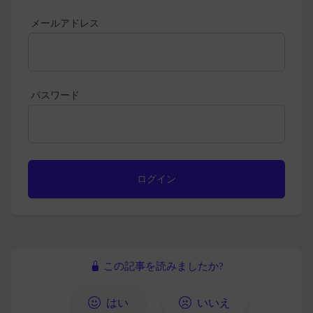
を利用した認証にあたり、当該外部サービス運営会
れかの事由に該当する場合は、登録を拒否すること
社にお客様情報を提供することがあります。
メールアドレス
があります。
法律上の理由
当社に提供された登録情報の全部又は一部につ
お客様の居住国内外において、法律、規則、法的手
き虚偽、誤記又は記載漏れがあった場合
段または公的もしくは政府機関からの要求により、
当該登録希望者が、本サービス又は当社が提供
当社がお客様情報の全部または一部を開示すること
パスワード
するその他のサービスの利用に際して、過去に
が必要になる場合があります。
アカウント削除等の利用停止措置を受けたこと
当社は、国家安全保障、法の執行またはその他の交
があり、又は現在受けている場合
易の実現のために必要または適切であると判断した
未成年者、成年被後見人、被保佐人又は被補助
場合、お客様情報の全部または一部を公開すること
人のいずれかであって、法定代理人、後見人､保
があります。
佐人又は補助人の同意等を得ていなかった場合
当社は、当社の利用規約の執行、当社の運営または
会員登録の申請に虚偽の事項が含まれている場
お客様の保護のために、開示が合理的に必要である
合
と判断する場合、お客様情報の全部または一部を開
過去に当社との契約に違反した者またはその関
示することがあります。
係者であると当社が判断した場合
売却または合併
この記事を読みましたか?
反社会的勢力等（暴力団、暴力団員、右翼団
組織再編、合併または譲渡に際し、当社が取得した
体、反社会的勢力、その他これに準ずるものを
個人情報の全部または一部を関係者に移転すること
はい
いいえ